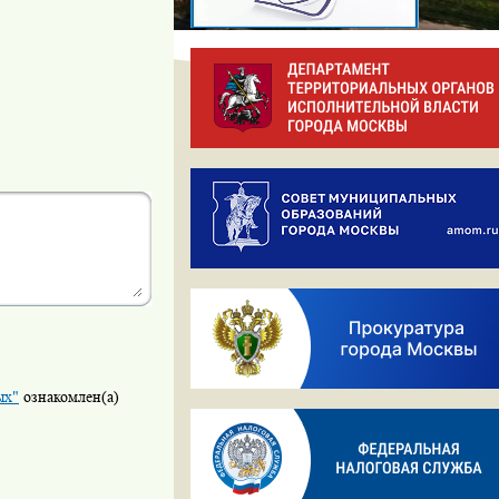
ых"
ознакомлен(а)