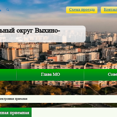
Схема проезда
Контак
ьный округ Выхино-
айт
Глава МО
Сове
лектронная приемная
нная приемная