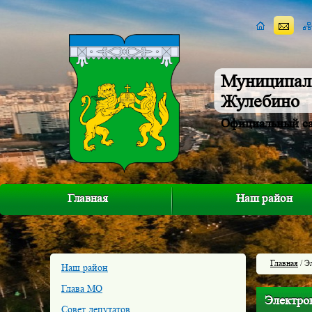
Муниципал
Жулебино
Официальный с
Главная
Наш район
Главная
/ Э
Наш район
Глава МО
Электро
Совет депутатов