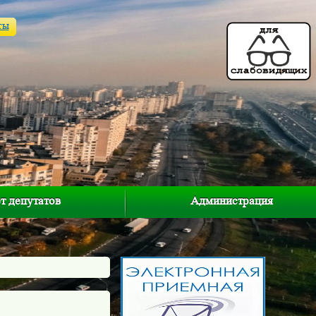
ты
т депутатов
Администрация