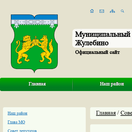
Муниципальный 
Жулебино
Официальный сайт
Главная
Наш район
Главная
/
Сове
Наш район
Глава МО
Совет депутатов