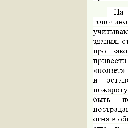
На п
тополин
учитываю
здания, 
про зак
привести
«ползет» 
и остан
пожароту
быть п
пострада
огня в о