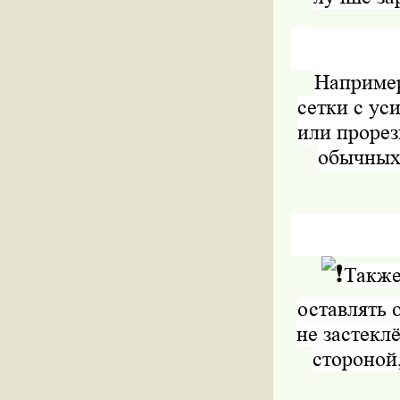
Например
сетки с ус
или прорез
обычных
️Такж
оставлять 
не застекл
стороной,