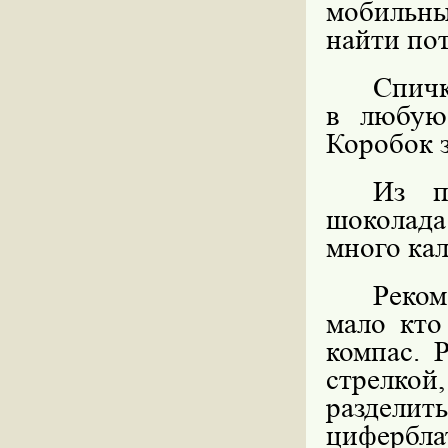
мобильны
найти по
Спичк
в любую
Коробок з
Из п
шоколада 
много ка
Реком
мало кто
компас. 
стрелко
разделит
цифербл