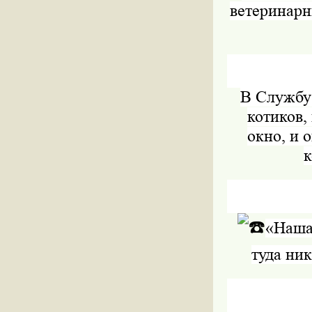
ветеринарн
В Службу 
котиков,
окно, и 
к
«Наша 
туда ник