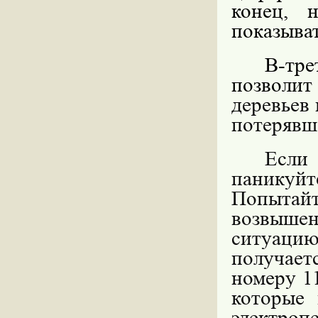
конец, 
показыват
В-тре
позвол
деревьев
потерявш
Если
панику
Попытай
возвыше
ситуацию
получае
номеру 1
которые 
электропе