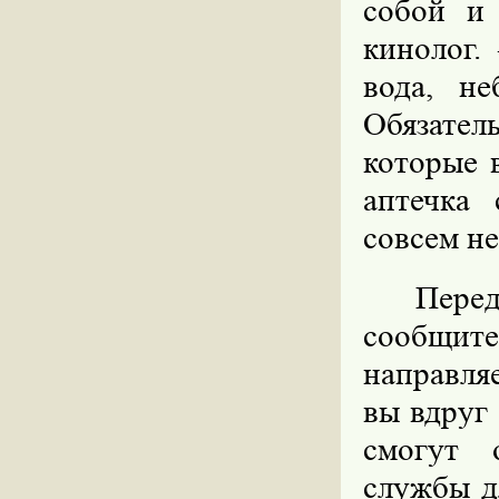
собой и
кинолог.
вода, н
Обязател
которые 
аптечка
совсем н
Пере
сообщит
направляе
вы вдруг
смогут 
службы д