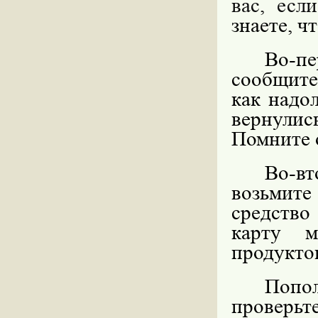
вас, ес
знаете, чт
Во-пе
сообщите
как надо
вернули
Помните 
Во-в
возьмите
средство
карту м
продуктов
Попол
проверьт