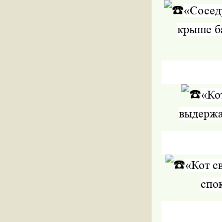
«Соседу
крыше ба
«Ко
выдержал
«Кот с
спок