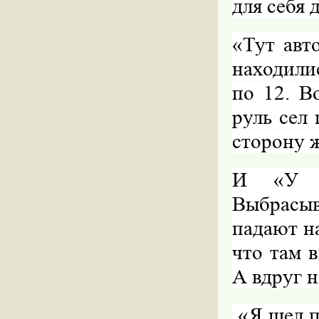
для себя 
«Тут авт
находили
по 12. В
руль сел 
сторону 
И «У на
Выбрасыв
падают н
что там 
А вдруг н
«Я шел п