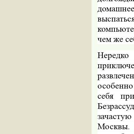
домашне
выспать
компьютер
чем же се
Нередк
приключ
развлече
особенно 
себя пр
Безрасс
зачастую
Москвы. 