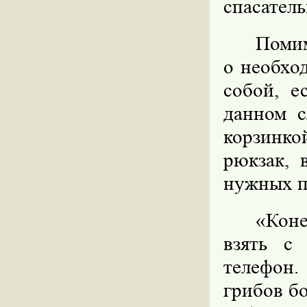
спасател
Помим
о необхо
собой, е
данном с
корзинко
рюкзак, 
нужных п
«Коне
взять с
телефон.
грибов б