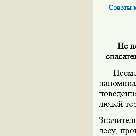
Советы к
Не п
спасате
Несм
напоми
поведен
людей тер
Значитель
лесу, пр