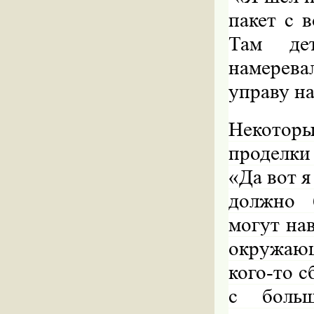
пакет с 
Там дет
намерева
управу н
Некотор
проделки
«Да вот я
должно 
могут нав
окружаю
кого-то с
с больш