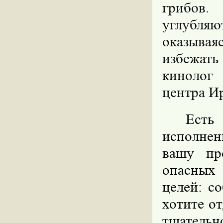
грибов.
углубля
оказывая
избежать
кинолог
центра И
Есть
исполнен
вашу пр
опасных
целей: с
хотите о
тщательно