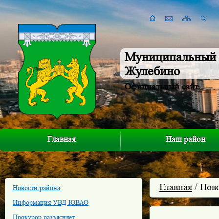
Муниципальный 
Жулебино
Официальный сайт
Главная
Наш район
Главная
/ Нов
Новости района
Информация УВД ЮВАО
Прокурор разъясняет