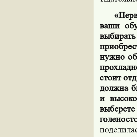
«Перв
ваши обу
выбирать
приобрес
нужно об
прохладн
стоит от
должна б
и высоко
выбере
голеносто
поделил