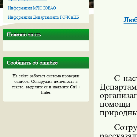
Информация МЧС ЮВАО
Информация Департамента ГОЧСиПБ
Люб
Полезно знать
Сообщить об ошибке
С нас
На сайте работает система проверки
ошибок. Обнаружив неточность в
Департам
тексте, выделите ее и нажмите Ctrl +
Enter.
организ
помощи 
природны
Сот
рассказа