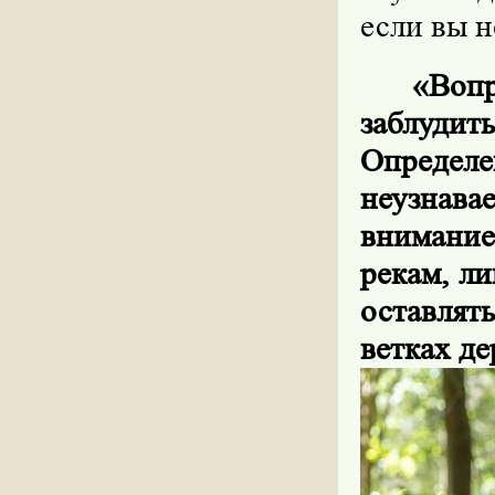
если вы н
«Воп
заблуди
Определе
неузнава
внимание
рекам, л
оставлят
ветках де