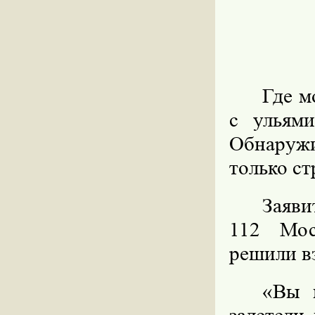
Где м
с ульям
Обнаруж
только ст
Заяви
112 Мос
решили в
«Вы 