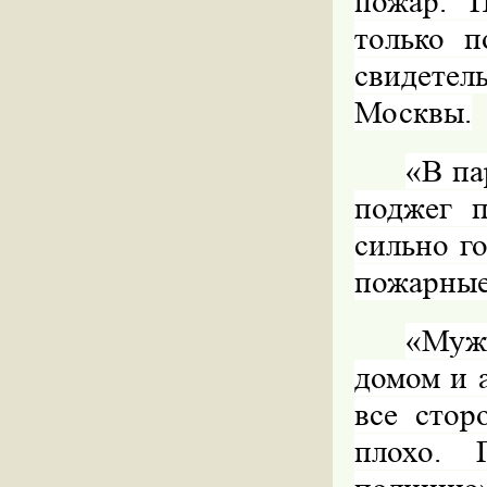
пожар. 
только п
свидете
Москвы.
«В па
поджег п
сильно г
пожарные
«Мужч
домом и 
все стор
плохо. 