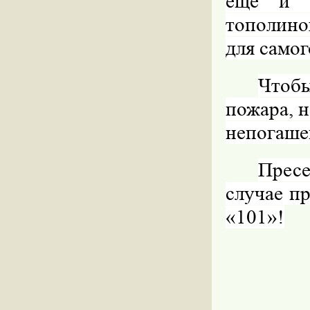
еще и з
тополино
для само
Чтоб
пожара, 
непогаше
Прес
случае п
«101»!