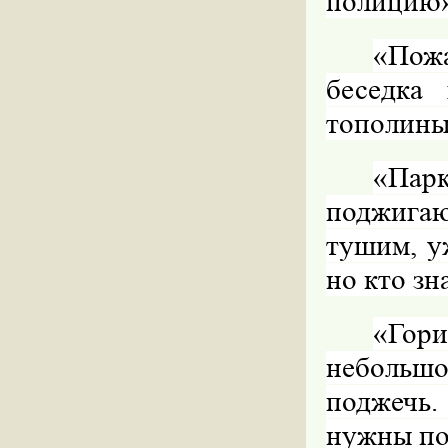
полицию»
«Пож
беседка
тополиный
«Пар
поджига
тушим, у
но кто зн
«Гор
небольш
поджечь.
нужны п