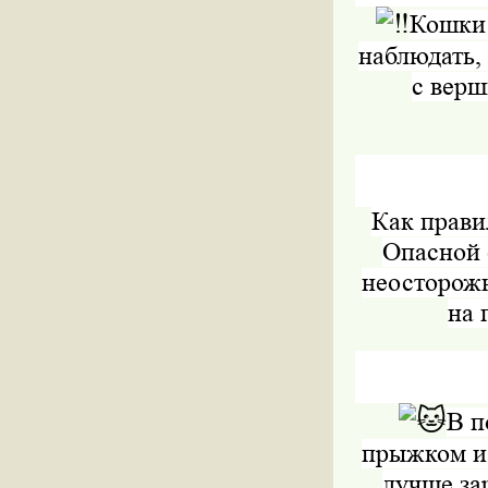
Кошки 
наблюдать,
с верш
Как правил
Опасной 
неосторожн
на 
В п
прыжком и 
лучше зар