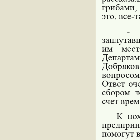
грибами, 
это, все-
- 
заплутав
им мест
Департ
Добряко
вопросом
Ответ оч
сбором л
счет врем
К пох
предпри
помогут в