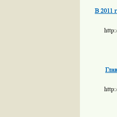
В 2011 
http
Гла
http