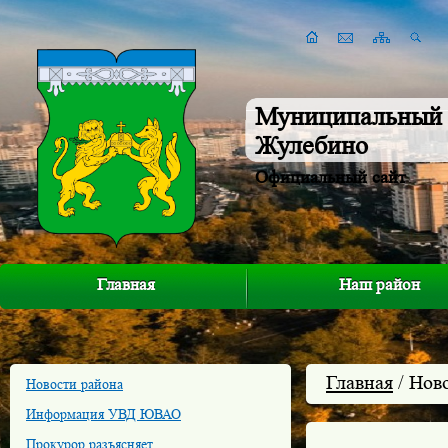
Муниципальный 
Жулебино
Официальный сайт
Главная
Наш район
Главная
/ Нов
Новости района
Информация УВД ЮВАО
Прокурор разъясняет