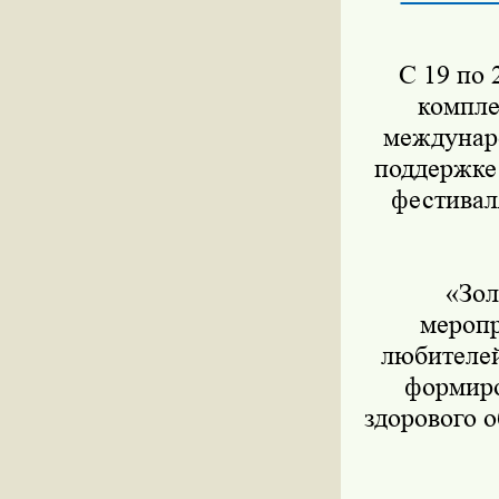
С 19 по 2
компле
междунар
поддержке
фестивал
«Золо
меропр
любителей
формиро
здорового 