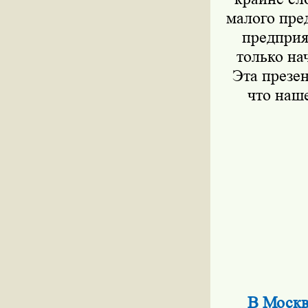
малого пре
предприя
только на
Эта презе
что наше
В Москв