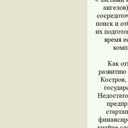
ангелов)
сосредото
поиск и от
их подгото
время е
комп
Как отм
развитию
Костров,
государ
Недостато
предпр
старта
финансиро
крайне сл