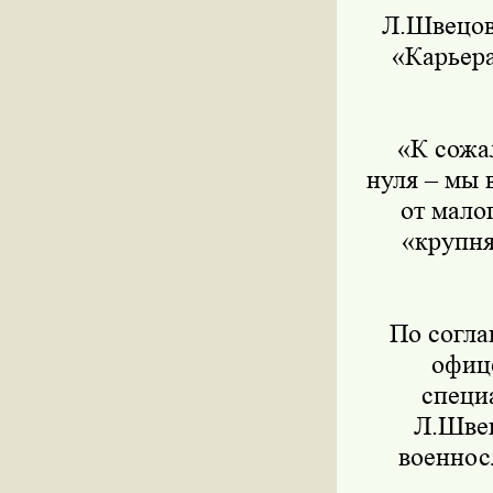
Л.Швецова 
«Карьера
«К сожале
нуля – мы 
от малог
«крупня
По соглаш
офиц
специ
Л.Швец
военнос