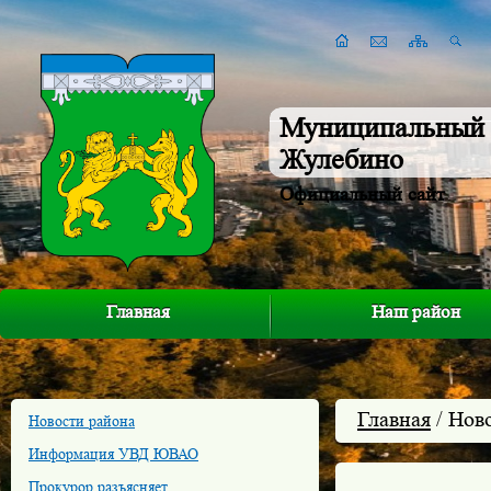
Муниципальный 
Жулебино
Официальный сайт
Главная
Наш район
Главная
/ Нов
Новости района
Информация УВД ЮВАО
Прокурор разъясняет