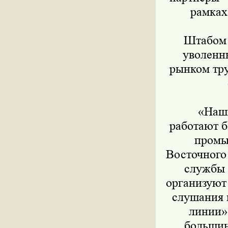
рамках
Штабом в
уволенны
рынком тру
«Наши 
работают б
промы
Восточного
службы 
организуют
слушания 
линии»
большин