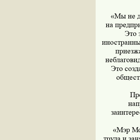
«Мы не до
на предпр
Это 
иностранны
приезжа
неблагови
Это созд
общест
Прог
нап
заинтере
«Мэр Мос
труда и за