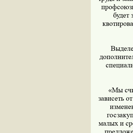
профсоюзн
будет 
квотирова
Выделен
дополните
специали
«Мы счит
зависеть о
измене
госзаку
малых и с
предложе