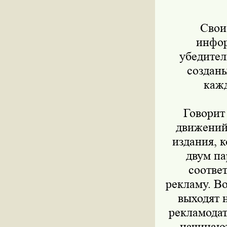
Свои р
инфор
убедител
созданы
кажд
Говорит 
движений
издания, 
двум па
соответ
рекламу. Во
выходят 
рекламодат
начинают