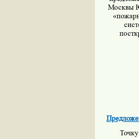
Москвы Ю
«пожарн
сист
постк
Предложе
Точку 