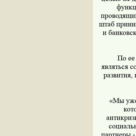
функц
проводящий
штаб прини
и банковск
По ее 
являться 
развития,
«Мы уже с
кот
антикриз
социальн
партнеры -