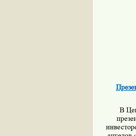
Презе
В Цен
презе
инвестор
ангелов 