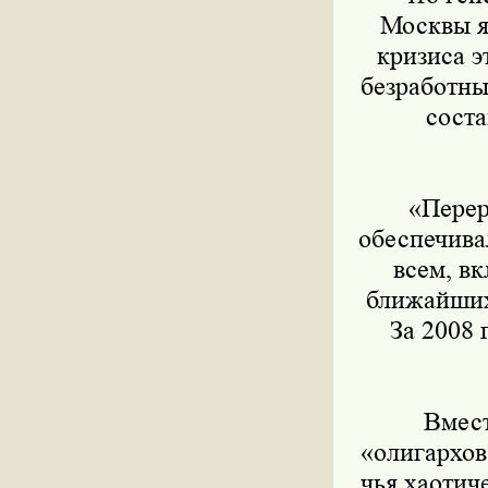
Москвы я
кризиса э
безработны
соста
«Перера
обеспечива
всем, в
ближайших
За 2008 
Вместе
«олигархов
чья хаотич