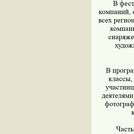
В фести
компаний, 
всех регио
компани
снаряже
худож
В програм
классы,
участниц
деятелями
фотограф
Частью