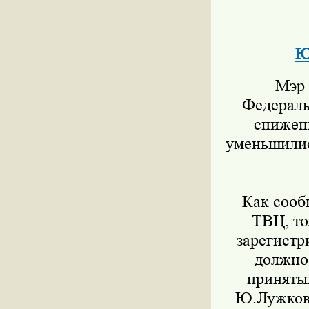
Ю
Мэр М
Федераль
снижени
уменьшились
Как сообщ
ТВЦ, то
зарегистр
должно 
приняты
Ю.Лужков.