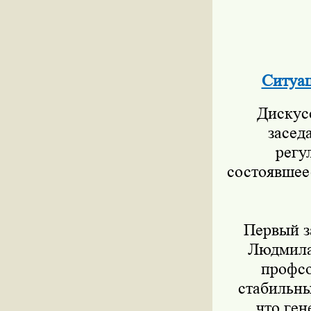
Ситуац
Дискусс
засед
регу
состоявшее
Первый за
Людмила 
профс
стабильны
что ге