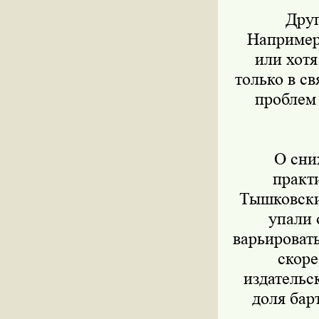
Друго
Например,
или хотя
только в с
проблем 
О сниж
практ
Тышковский
упали 
варьировать
скоре
издательс
доля барт