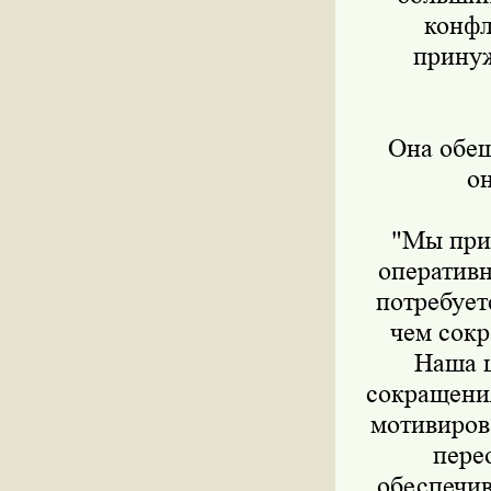
конфл
принуж
Она обеща
он
"Мы прило
оперативн
потребует
чем сокр
Наша ц
сокращения
мотивиров
пере
обеспечив