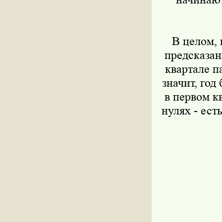
В целом, п
предсказан
квартале п
значит, год
в первом кв
нулях - ест