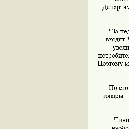
Департам
"За нед
входят 
увели
потребите
Поэтому м
По его 
товары -
Чиновн
наобо