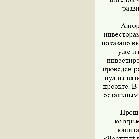
разв
Авторы
инвесторам
показало в
уже н
инвестиро
проведен р
пул из пят
проекте. В
остальным 
Прошед
которы
капита
«Частный к