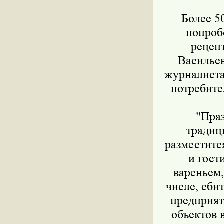
Более 50
попроб
рецепт
Васильев
журналиста
потребите
"Празд
традиц
разместитс
и гост
вареньем,
числе, сби
предприят
объектов 