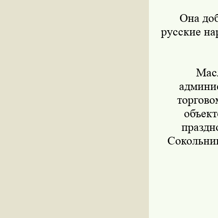
Она доба
русские на
Масле
админис
торгово
объект
праздн
Сокольник