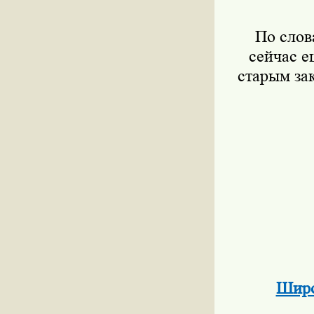
По слова
сейчас е
старым за
Широ