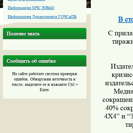
Информация МЧС ЮВАО
Информация Департамента ГОЧСиПБ
В ст
С прилав
Полезно знать
тиражи
Сообщить об ошибке
Издатель
кризис
На сайте работает система проверки
ошибок. Обнаружив неточность в
издатель
тексте, выделите ее и нажмите Ctrl +
Enter.
Медиа
сокращени
40% сокр
4Х4” и “
ти