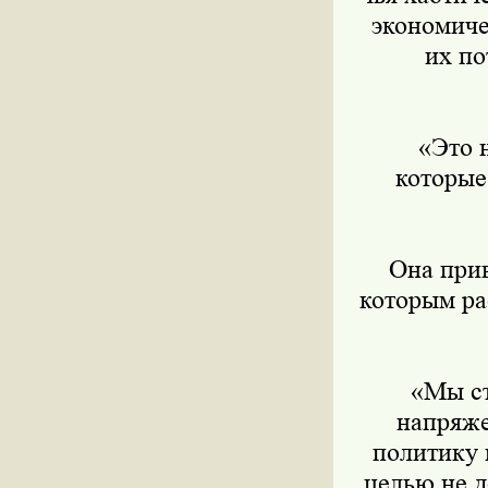
экономиче
их по
«Это н
которые
Она приве
которым ра
«Мы стр
напряже
политику 
целью не д