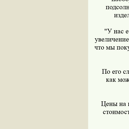
подсолн
изде
"У нас ес
увеличение
что мы поку
По его сло
как мо
Цены на им
стоимост