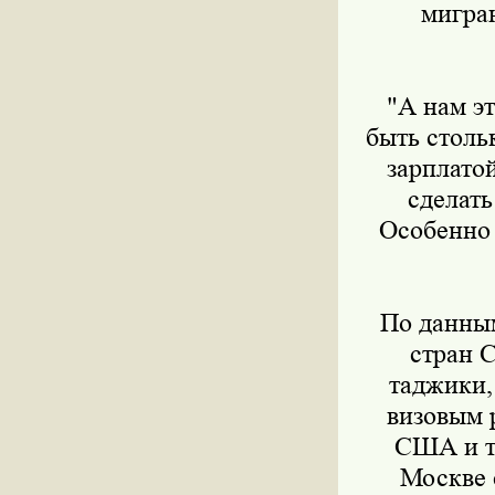
мигран
"А нам это
быть столь
зарплато
сделать
Особенно 
По данным 
стран 
таджики,
визовым 
США и ту
Москве с