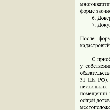
многокварт
форме заочн
6. Дове
7. Доку
После форм
кадастровый
С прио
у собствен
обязательств
31 ПК РФ). 
нескольких
помещений в
общей долев
местоположе