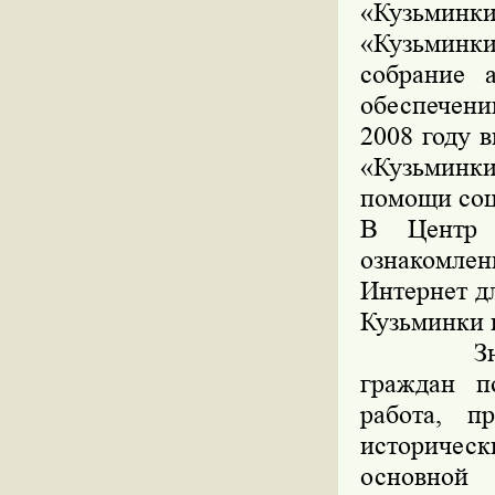
«Кузьминк
«Кузьминки
собрание 
обеспечени
2008 году 
«Кузьминк
помощи соц
В Центр 
ознакомле
Интернет д
Кузьминки 
Значител
граждан по
работа, п
историческ
основной 