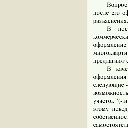
Вопрос
после его о
разъяснения
В пос
коммерчес
оформлени
многокварт
предлагают 
В каче
оформлени
следующие -
возможност
участок '(-
этому повод
собствен
самостоятел