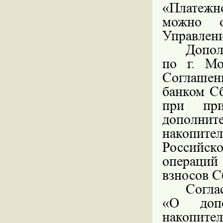
«Платежн
можно о
Управлен
Допол
по г. Мо
Соглашен
банком Сб
при при
дополн
накопите
Российск
операций
взносов С
Согла
«О допо
накопит