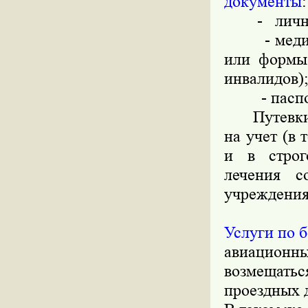
документы
:
- личное 
- медицин
или формы 
инвалидов)
- паспо
Путевки бу
на учет (в
и в строг
лечения с
учреждения 
Услуги по 
авиационны
возмещатьс
проездных 