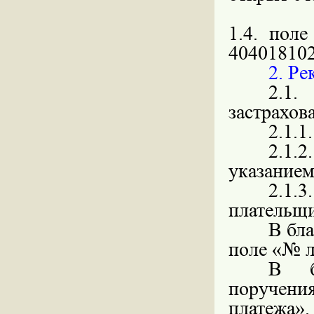
«Ко
1.4. поле
40401810
2. Ре
2.1.
застрахов
2.1.1
2.1.
указанием
2.1.3
плательщи
В бла
поле «№ л
В бл
поручени
платежа».