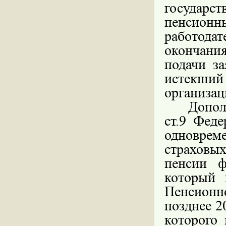
государ
пенсионн
работодат
окончани
подачи з
истекши
организац
Допол
ст.9 Фед
одноврем
страховых
пенсии ф
который 
Пенсион
позднее 2
которого