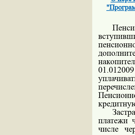
"Програм
Пенс
вступивш
пенсион
дополн
накопит
01.0120
уплачиват
перечис
Пенсионн
кредитну
Заст
платежи 
числе че