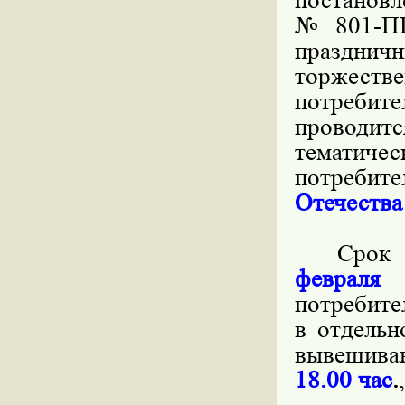
постановл
№801-ПП
праздни
торжеств
потребит
проводитс
тематиче
потребит
Отечества
Срок 
февраля
потребите
в отдельн
вывешива
18.00 час
.