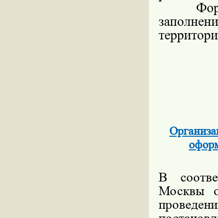
Форм
заполн
территор
Организа
оформ
В соотве
Москвы о
проведени