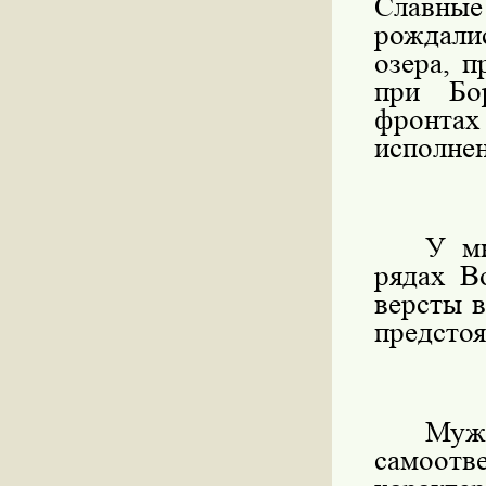
Славны
рождали
озера, 
при Бо
фронта
исполнен
У м
рядах В
версты 
предстоя
Муж
самоотв