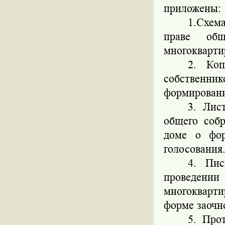
приложены:
1.Схем
праве об
многокварти
2. Коп
собственн
формировани
3. Лис
общего соб
доме о фор
голосования
4. Пис
проведении
многокварт
форме заочн
5. Про