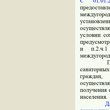
С 01.01.2
предоставл
междугоро
установл
осуществля
условии со
предусмотре
и п.2.ч.1
междугород
Постанов
санаторны
граждан
осуществл
получения 
населения.
Д