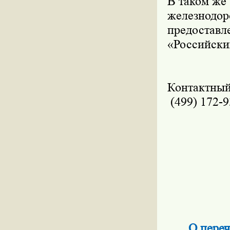
В таком же 
железнодо
предоста
«Российски
Контактный
(499) 172-9
О переч