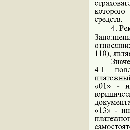
страхов
которог
средств.
4. Р
Заполнен
относящих
110), явл
Знач
4.1. пол
платежны
«01» - н
юридическ
документа
«13» - ин
платежн
самосто