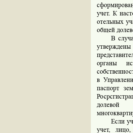
сформирован
учет. К нас
отельных уч
общей долев
В случа
утверждены
представите
органы ис
собственнос
в Управлен
паспорт зем
Росрсгистра
долевой 
многокварти
Если уч
учет, лицо