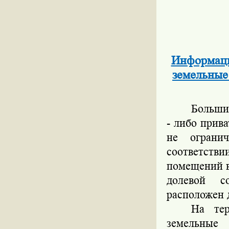
Информаци
земельные
Больши
- либо прив
не ограни
соответст
помещений в
долевой с
расположен 
На тер
земельные