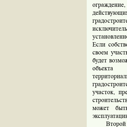
ограждение,
действующим
градострои
исключите
установлен
Если собств
своем участ
будет возмо
объекта 
территор
градостроит
участок, пр
строительст
может быт
эксплуатаци
Второй