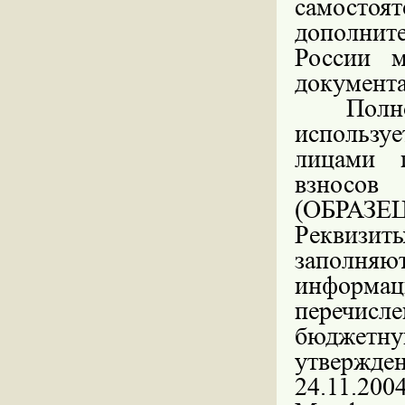
самостоя
дополнит
России м
документа
Полн
использу
лицами 
взносов 
(
ОБРАЗЕЦ
Реквизи
заполняю
информа
перечисл
бюджетн
утвержд
24.11.200