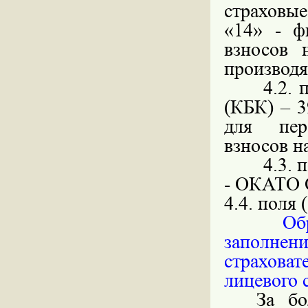
страховые
«14» - ф
взносов 
производ
4.2. 
(КБК) – 3
для пер
взносов н
4.3. 
- ОКАТО
4.4.
поля (
Обра
заполнен
страхова
лицевого 
За бо