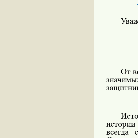
Уваж
От в
значим
защитни
Ист
истории
всегда 