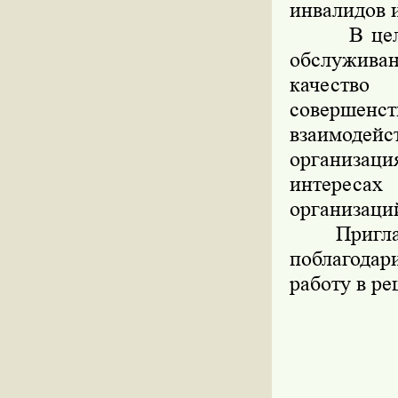
инвалидов и
В целях д
обслужива
качеств
совершенс
взаимодей
организац
интереса
организаци
Приглашен
поблагодар
работу в р