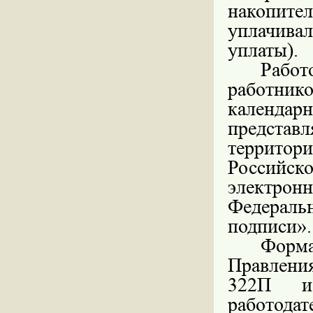
накопит
уплачива
уплаты).
Работ
работн
календа
предста
террито
Российс
электрон
Федераль
подписи».
Форм
Правления
322П и 
работодат