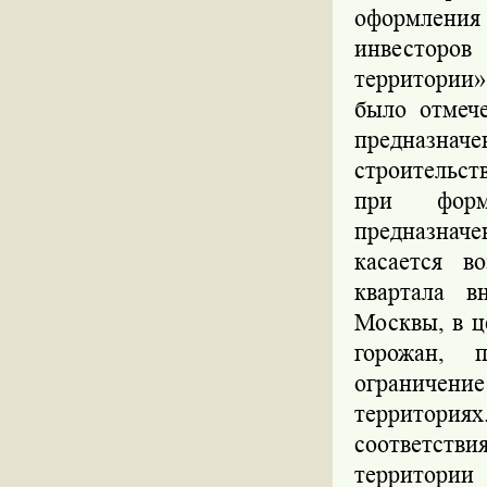
оформления
инвесторов
территории»
было отмеч
предназнач
строительст
при форми
предназначе
касается в
квартала в
Москвы, в ц
горожан, 
ограничени
территория
соответстви
территории