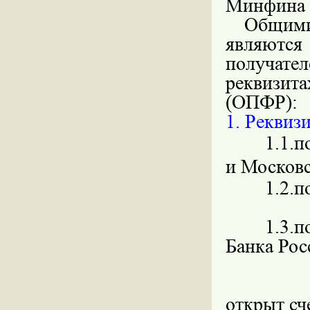
Минфина 
Общими 
являются
получате
реквизит
(ОПФР):
1. Реквиз
1.1.
и Московс
1.2.
«КП
1.3.
Банка Ро
«БИ
«
открыт с