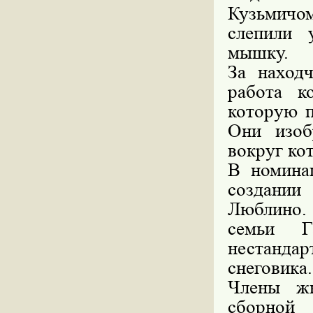
Кузьмичо
слепили 
мышку.
За наход
работа к
которую п
Они изоб
вокруг ко
В номина
создании
Люблино.
семьи Г
нестанд
снеговика.
Члены ж
сборной