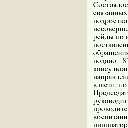
Состояло
связанны
подрост
несоверш
рейды по 
поставле
обращени
подано 8
консульт
направле
власти, по
Председа
руковод
проводит
воспитан
инициат