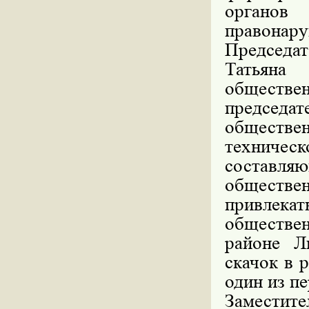
органо
правонару
Председа
Татьяна
обществ
председат
обществе
техниче
составля
обществен
привлек
обществен
районе Л
скачок в 
один из п
Заместит