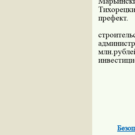
Марьински
Тихорецк
префект.
Общее
строит
админис
млн.руб
инвестици
Безоп