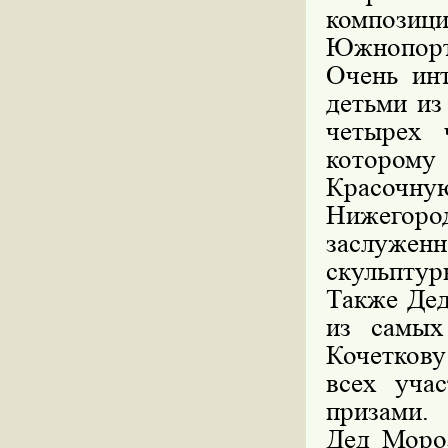
компози
Южнопорт
Очень ин
детьми из
четырех 
которому
Красочн
Нижегород
заслужен
скульптур
Также Дед
из самых
Кочеткову 
всех учас
призами.
Дед Мороз