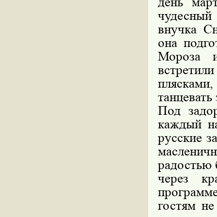
день мар
чудесный
внучка С
она подго
Мороза и
встретили
пляскам
танцевать 
Под задо
каждый н
русские з
масленич
радостью 
через кр
программ
гостям не