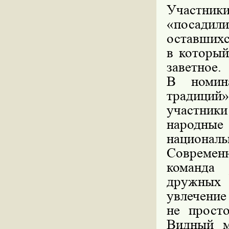
Участники
«посади
оставшихс
в который
заветное.
В номин
традиций
участники
народны
националь
Современ
команда 
дружных
увлечение
не прост
Видный м