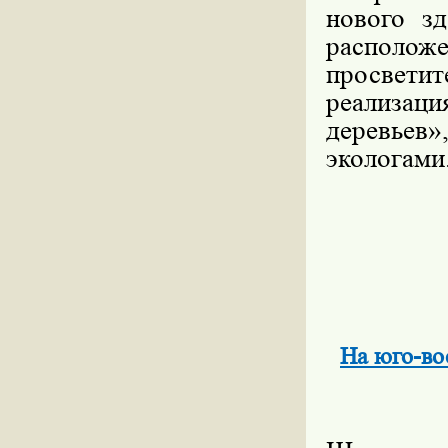
нового з
располо
просвети
реализа
деревьев»
экологами
На юго-во