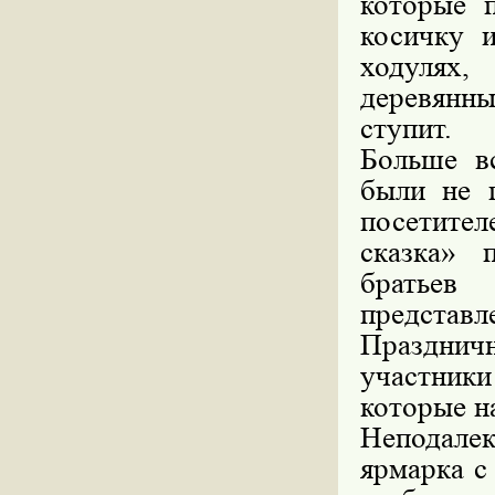
которые 
косичку и
ходулях
деревянны
ступит.
Больше в
были не п
посетите
сказка» 
братьев
представ
Праздничн
участник
которые н
Неподале
ярмарка с