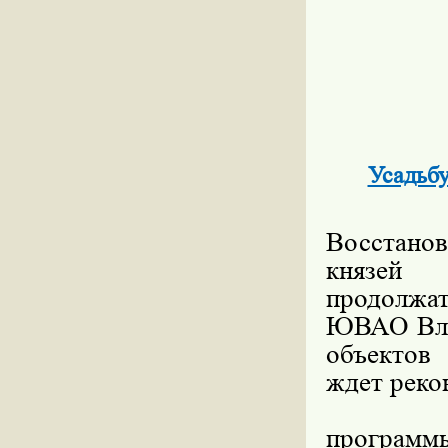
Усадьбу
Восстано
князей 
продолжа
ЮВАО Вла
объектов
ждет реко
Как рас
програм