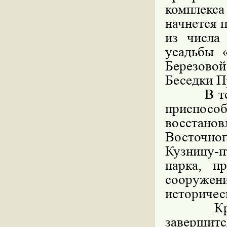
комплек
начнется 
из числа
усадьбы «
Березово
Беседки П
В текуще
приспос
восстано
Восточног
Кузницу-
парка, п
сооружени
историчес
Кроме то
завершитс