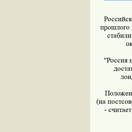
Российски
прошлого г
стабили
о
"Россия не
доста
лон
Положение
(на постсов
- считае