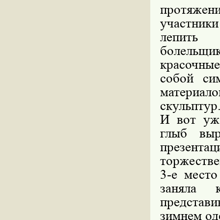
протяжени
участники
лепить 
болельщик
красочные
собой си
материал
скульптур
И вот уж
глыб выр
презентац
торжестве
3-е мест
заняла 
представи
зимнем од