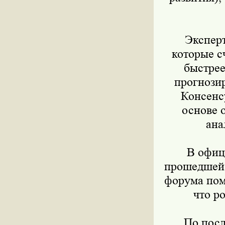
Эксперты
которые с
быстрее
прогнози
Консенс
основе 
ана
В официа
прошедшей 
форума пом
что р
По после