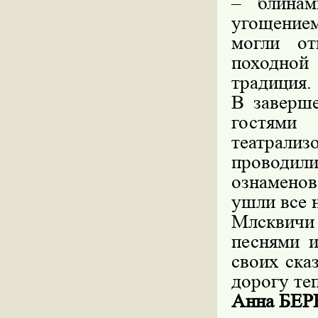
– блинам
угощение
могли от
походно
традиция.
В заверш
гостями
театрализ
проводи
ознаменов
ушли все н
Млсквичи
песнями и
своих ска
дорогу те
Анна БЕ