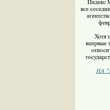
Индекс ММ
все соседн
агентств
февр
Хотя пр
впервые 
относи
государст
ИА "