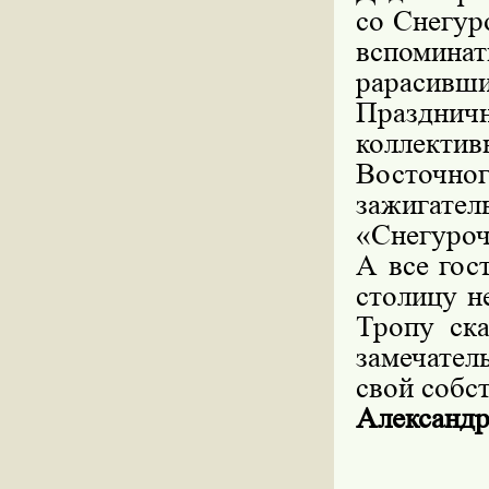
со Снегур
вспоминат
рарасивши
Празднич
коллекти
Восточно
зажигат
«Снегуроч
А все гос
столицу н
Тропу ска
замечател
свой собс
Алексан