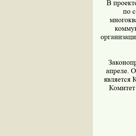
В проекте
по 
многокв
комму
организац
Законопро
апреле. 
является 
Комитет