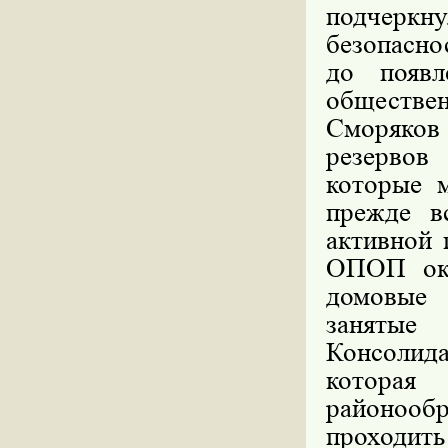
подчерк
безопасно
до появ
обществе
Сморяков
резервов
которые 
прежде в
активной 
ОПОП ока
домовые 
занятые
Консолида
котора
районооб
проходи