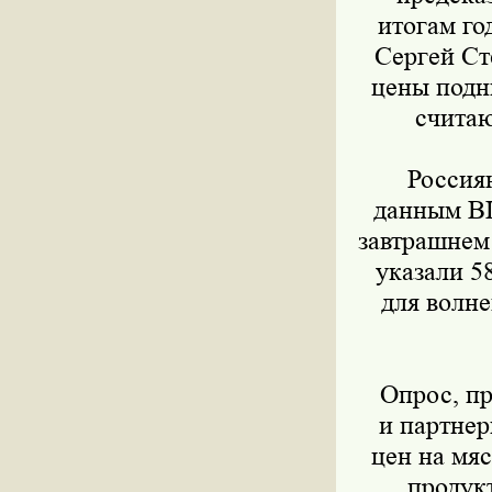
итогам го
Сергей Ст
цены подн
считаю
Россияне
данным ВЦ
завтрашнем 
указали 5
для волне
Опрос, пр
и партнер
цен на мяс
продукт