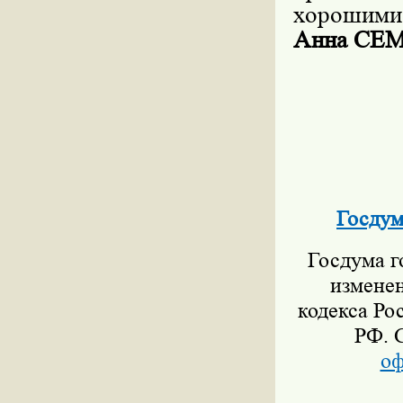
хорошими
Анна СЕ
Госдум
Госдума го
изменен
кодекса Ро
РФ. 
оф