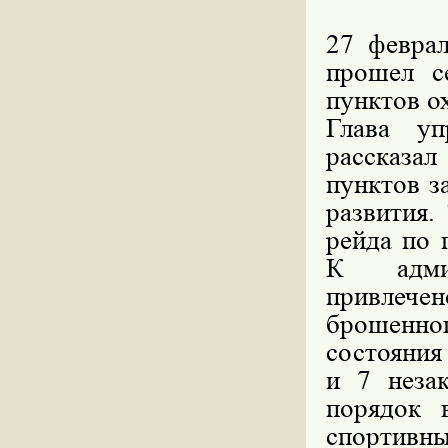
27 февра
прошел с
пунктов о
Глава у
рассказа
пунктов з
развития.
рейда по 
К админ
привлече
брошенн
состояния
и 7 неза
порядок 
спортивны