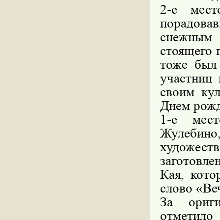
2-е мест
порадов
снежным
стоящего 
тоже был 
участниц 
своим ку
Днем рожд
1-е мес
Жулебино,
художес
заготовле
Кая, кото
слово «Ве
За ориг
отметил