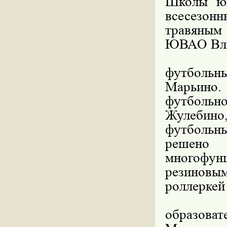
Школы юг
всесезон
травяным
ЮВАО Вла
По слов
футбольн
Марьино.
футбольн
Жулебино,
футбольн
решено
многофу
резиновым
роллеркей
Новые 
образова