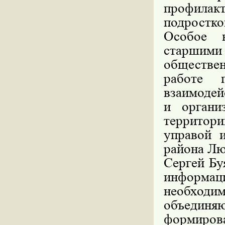
профилак
подростко
Особое в
старшими
обществ
работе 
взаимодей
и органи
территор
управой 
района Лю
Сергей Бу
информа
необход
объединя
формиров