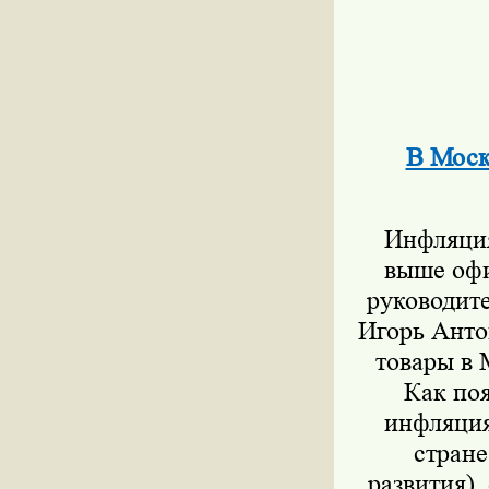
В Моск
Инфляция 
выше офи
руководит
Игорь Антон
товары в 
Как поя
инфляция
стране
развития),