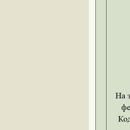
На за
фе
Ко