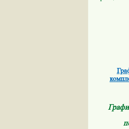
Гра
компл
Графи
п