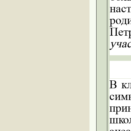
нас
род
Пет
учас
В к
сим
при
шко