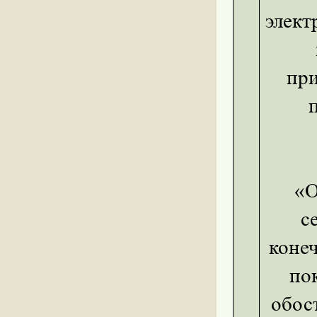
элект
при
«От
с
коне
по
обос