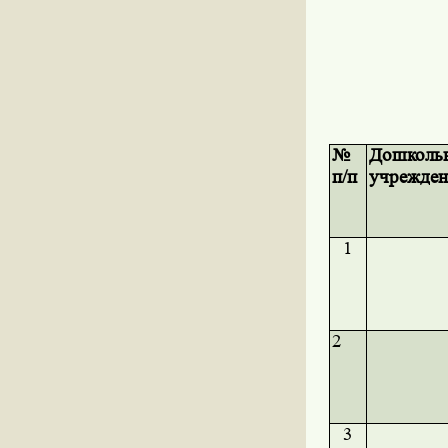
№
Дошколь
п/п
учрежден
1
2
3