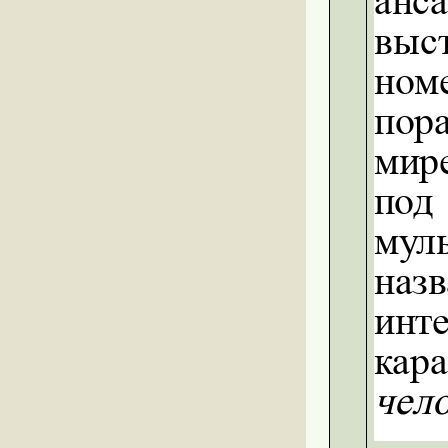
анс
выс
ном
пор
мир
под
мул
наз
инт
кар
чел