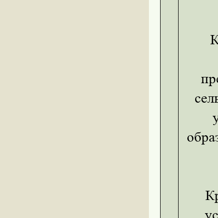
Ка
пр
сел
обра
Кро
ус