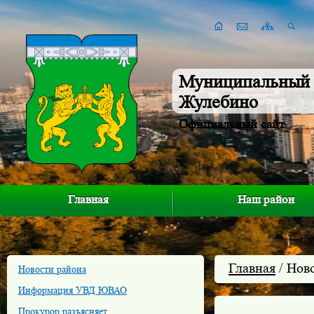
Муниципальный 
Жулебино
Официальный сайт
Главная
Наш район
Главная
/ Нов
Новости района
Информация УВД ЮВАО
Прокурор разъясняет