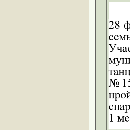
28
ф
семь
Уча
мун
тан
№15
прой
спа
1 ме