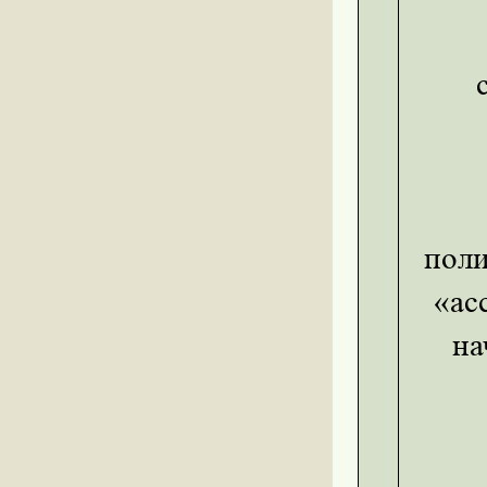
М
поли
«ас
на