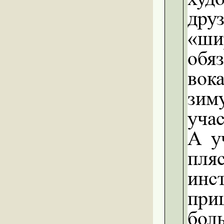
дру
«ши
обя
вок
зим
уча
А у
пля
инс
при
бол