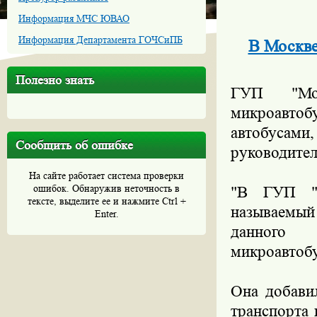
Информация МЧС ЮВАО
Информация Департамента ГОЧСиПБ
В Москве
Полезно знать
ГУП "Мос
микроавто
автобуса
Сообщить об ошибке
руководител
На сайте работает система проверки
ошибок. Обнаружив неточность в
"В ГУП "М
тексте, выделите ее и нажмите Ctrl +
называемы
Enter.
данного 
микроавтобус
Она добавил
транспорта 