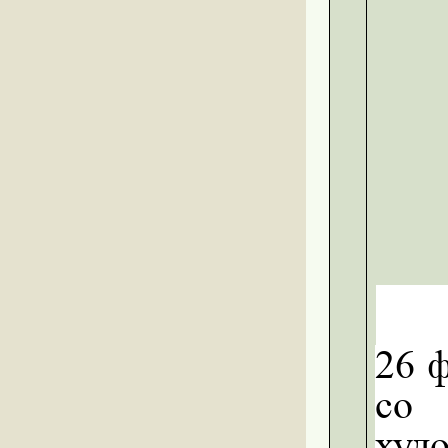
26
ф
с
худ