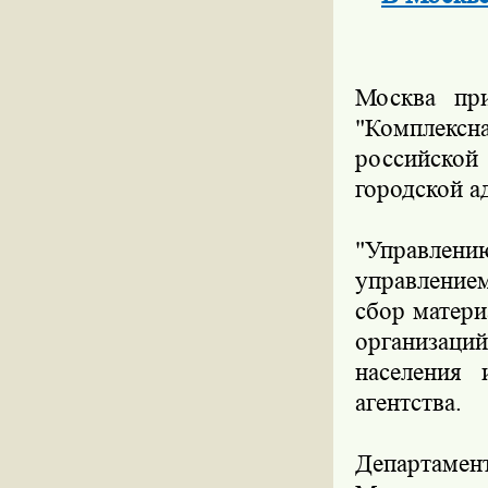
Москва пр
"Комплекс
российской
городской а
"Управлени
управление
сбор матер
организац
населения 
агентства.
Департамен