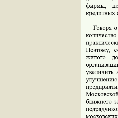
фирмы, не
кредитных 
Говоря о р
количест
практическ
Поэтому, 
жилого до
организац
увеличить 
улучшени
предприяти
Московской
ближнего з
подрядчико
московских