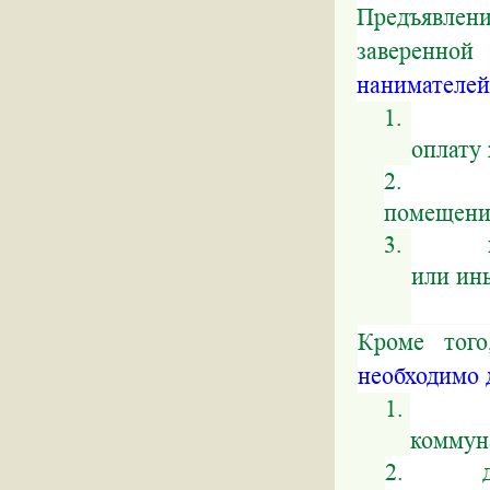
Предъявлен
заверенной
нанимателе
1. при п
оплату
2. при 
помещени
3. при в
или ин
Кроме тог
необходимо 
1. прави
коммун
2. для з