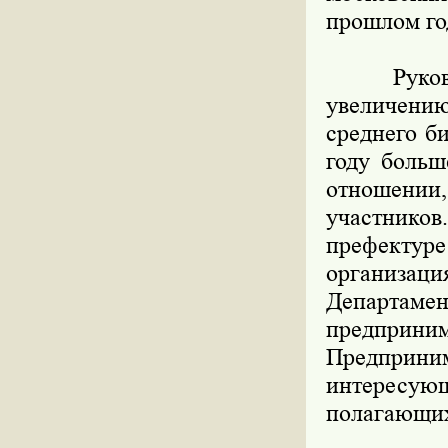
прошлом го
Руководи
увеличени
среднего б
году больш
отношении,
участников
префектур
организац
Департа
предприн
Предприн
интересующ
полагающих