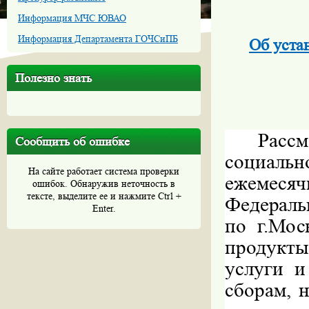
Информация МЧС ЮВАО
Информация Департамента ГОЧСиПБ
Об уста
Полезно знать
Рассм
Сообщить об ошибке
социальн
На сайте работает система проверки
ежемесяч
ошибок. Обнаружив неточность в
тексте, выделите ее и нажмите Ctrl +
Федераль
Enter.
по
г
.
Мос
продукты
услуги
и
сборам
,