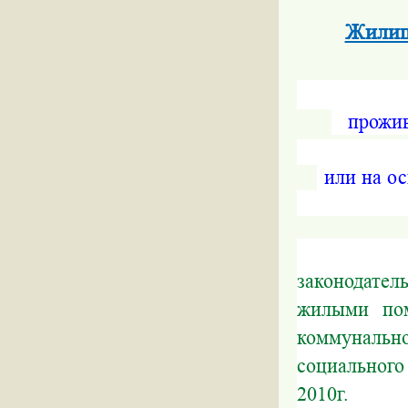
Жилищ
прожи
или на о
В связи 
законодате
жилыми пом
коммунальн
социальног
2010г.