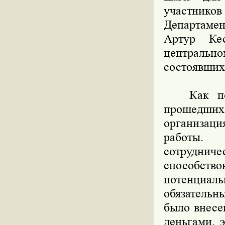
участников
Департамен
Артур Ке
центральн
состоявших
Как поясн
прошедши
организац
работы.
сотрудниче
способств
потенциал
обязательн
было внесе
деньгами, 