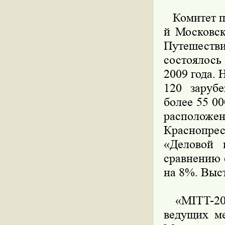
Комитет по
й Московск
Путешеств
состоялось
2009 года. 
120 заруб
более 55 0
располо
Краснопрес
«Деловой 
сравнению 
на 8%. Выст
«MITT-2009
ведущих ме