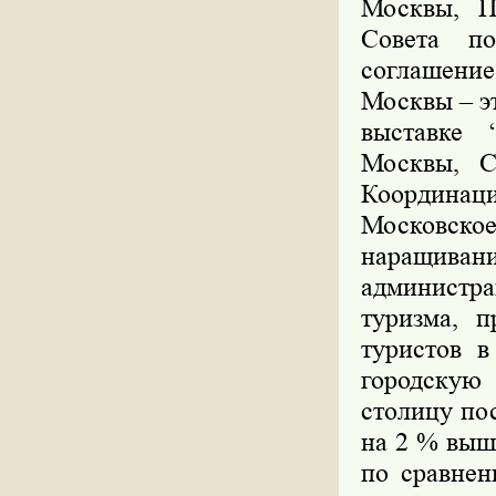
Москвы, П
Совета п
соглашени
Москвы – эт
выставке 
Москвы, С
Координац
Московско
наращиван
администр
туризма, 
туристов в
городскую 
столицу по
на 2 % выш
по сравне