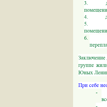
3. для р
помещени
4. для 
5. для
помещени
6. дл
перепл
Заключение 
группе жили
Юных Ленинц
При себе не
- д
вс
- р