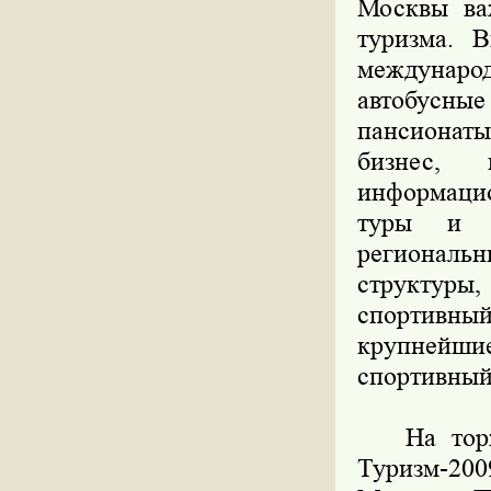
Москвы ва
туризма. В
международ
автобусные
пансионат
бизнес, 
информацио
туры и о
региональн
структуры
спортивны
крупнейши
спортивный
На торже
Туризм-20