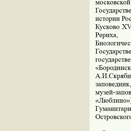
московской
Государств
истории Ро
Кусково XV
Рериха, 
Биологи
Государс
государств
«Бородин
А.И.Скряби
заповедни
музей-за
«Люблино»
Гуманита
Островског