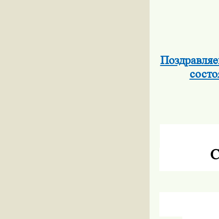
Поздравляе
сост
С