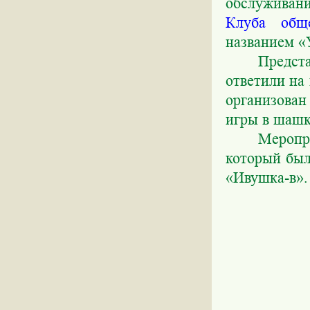
обслуживани
Клуба общ
названием «У
Предс
ответили на
организова
игры в шашк
Меропр
который был
«Ивушка-в».