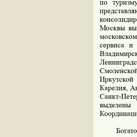
по туризм
предста
консолиди
Москвы выс
московском
сервиса и 
Владими
Ленинград
Смоленско
Иркутской
Карелия, А
Санкт-Пет
выделены
Координаци
Богатое 