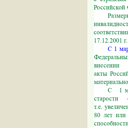
Российской 
Размер
инвалиднос
соответств
17.12.2001 г
С 1 ма
Федеральн
внесении 
акты Росси
материально
С 1 м
старости ст
т.е. увелич
80 лет или
способност