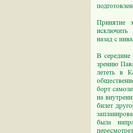
подготовлен,
Принятие э
исключить 
назад с инв
В середине
зрению Пав
лететь в К
общественно
борт самоле
на внутрен
билет друго
запланиров
была напра
пересмотре