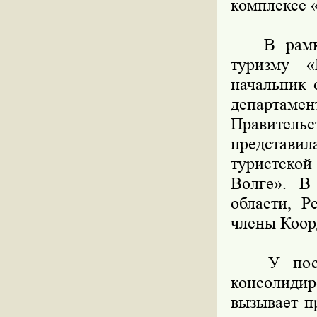
комплексе 
В рамках 
туризму «
начальник 
департаме
Правитель
представи
туристско
Волге». В
области, 
члены Коор
У посетит
консолиди
вызывает п