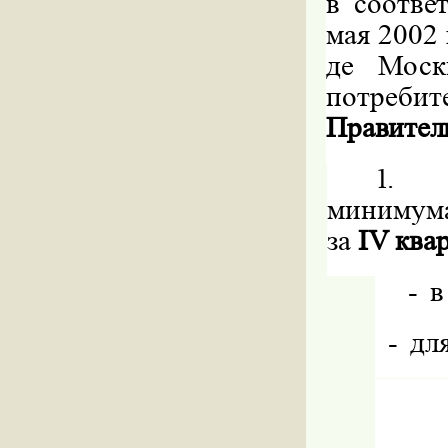
в
соотве
мая
2002
де
Моск
потребит
Правител
1.
минимум
за
IV
ква
-
в
-
дл