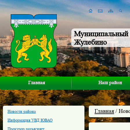
Муниципальный 
Жулебино
Официальный сайт
Главная
Наш район
Главная
/ Нов
Новости района
Информация УВД ЮВАО
Прокурор разъясняет