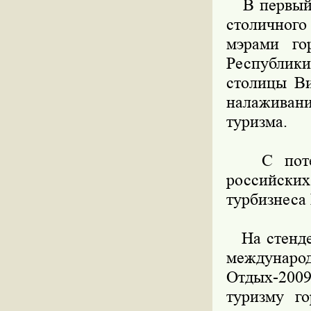
В первый д
столичног
мэрами го
Республик
столицы Ви
налаживан
туризма.
С потенц
российск
турбизнеса 
На стенде 
междунаро
Отдых-200
туризму г