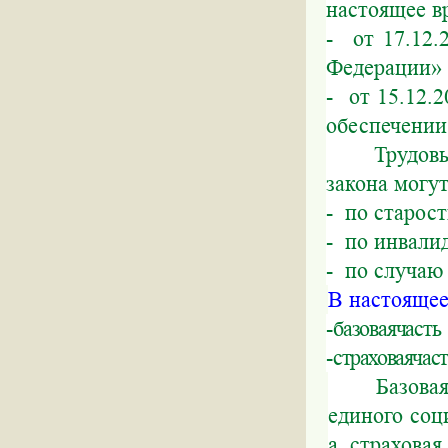
настоящее в
-
от 17.12
Федерации»
-
от 15.12.
обеспечении
Трудов
закона могу
-
по старос
-
по инвали
-
по случаю
В настоящее
-
базовая
часть
-
страховая
част
Базова
единого соц
а страхова