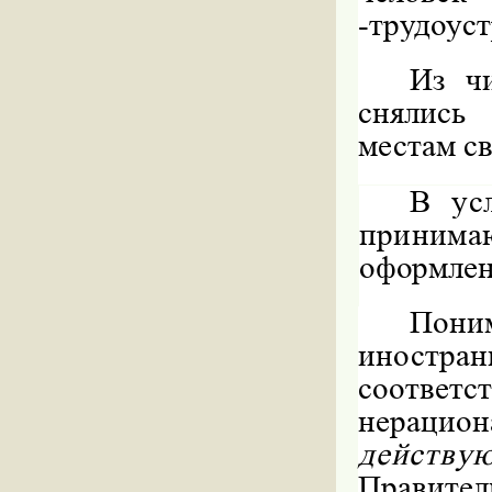
-
трудоуст
Из ч
снялись
местам с
В ус
приним
оформлен
Пони
иност
соответс
нерацио
действую
Правител