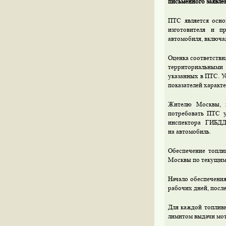
письменного заявле
ПТС является осно
изготовителя и п
автомобиля, включа
Оценка соответстви
территориальными
указанных в ПТС. У
показателей характ
Жителю Москвы, ж
потребовать ПТС у
инспектора ГИБДД
на автомобиль.
Обеспечение топли
Москвы по текущим
Начало обеспечения
рабочих дней, после
Для каждой топливн
лимитом выдачи мот