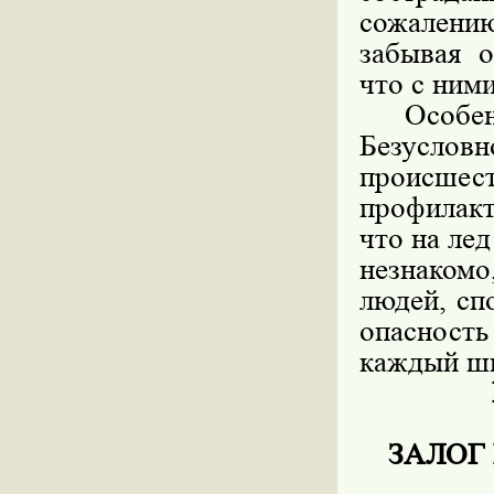
сожалению
забывая о
что с ним
Особенно
Безусло
происш
профилакт
что на ле
незнаком
людей, сп
опасность
каждый шк
ЗАЛОГ