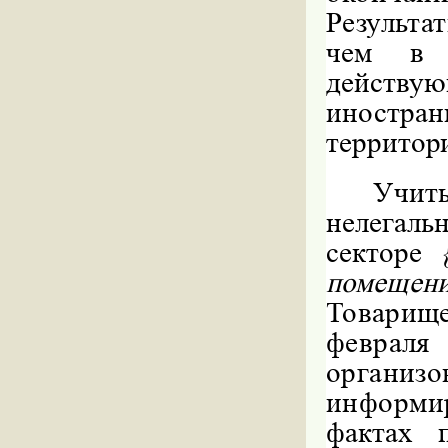
Результа
чем в 
действую
иностра
территор
Учит
нелегал
секторе
помеще
Товарищ
февраля
органи
информ
фактах 