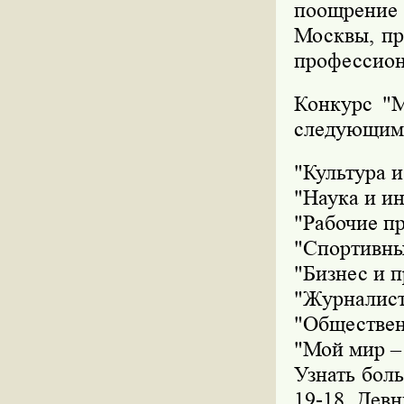
поощрение
Москвы, пр
профессион
Конкурс "М
следующим
"Культура и
"Наука и и
"Рабочие п
"Спортивны
"Бизнес и 
"Журналист
"Обществен
"Мой мир –
Узнать боль
19-18 Девн