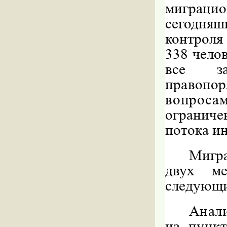
миграци
сегодня
контрол
338 чело
все за
правопо
вопроса
огранич
потока и
Мигра
двух м
следующи
Анал
из пунк