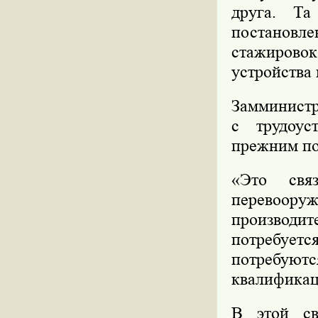
друга. Та
постановл
стажирово
устройства 
Замминистр
с трудоус
прежним по
«Это свя
перевоору
производи
потребуетс
потребую
квалификац
В этой св