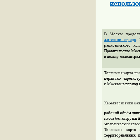
использо
В Москве продол
жителями города
.
рационального исп
Правительство Моск
в пользу малолитра
Топливная карта пр
первично зарегист
г. Москвы
в период
Характеристики ма
рабочий объём дви
масса без нагрузки
н
экологический клас
Топливная карта
территориальных 