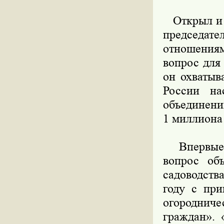
Открыл и в
председат
отношениям
вопрос для
он охватыв
России на
объединени
1 миллиона 
Впервые н
вопрос об
садоводств
году с при
огороднич
граждан». 