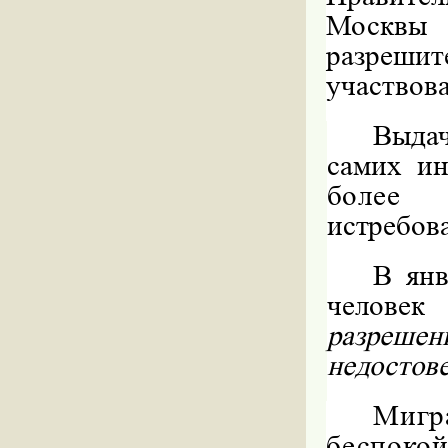
Москвы
разрешит
участвов
Выдач
самих и
более 
истребов
В янв
челове
разреше
недостов
Мигр
беспок