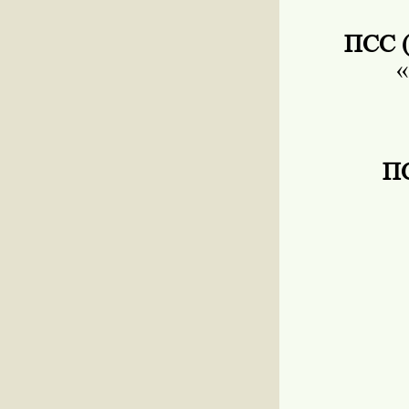
ПСС (п
«
ПС