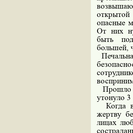
возвышаю
открытой 
опасные м
От них н
быть под
большей, 
Печальная
безопасн
сотрудни
восприним
Прошло в
утонуло 3 
Когда во
жертву бе
лицах люб
сострада