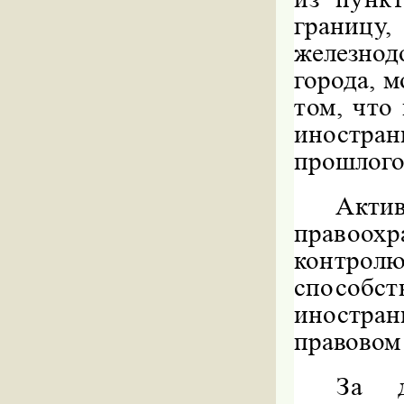
границу
железно
города, 
том, что
иностра
прошлого 
Акти
правоо
контрол
способ
иностран
правовом 
За 