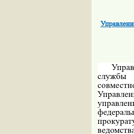
Управлени
Упра
службы
совмест
Управлен
управле
федерал
прокура
ведомс