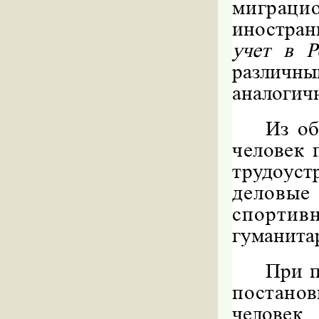
миграц
иностра
учет в 
различны
аналогич
Из об
человек
трудоуст
деловы
спорти
гуманита
При п
постан
челове