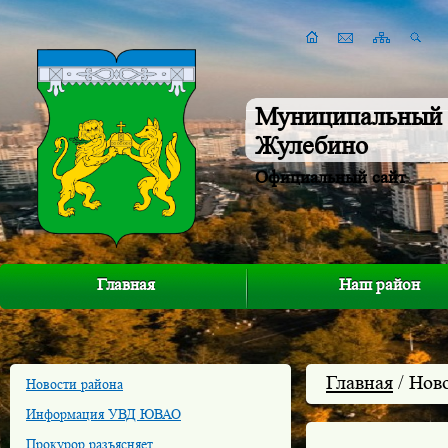
Муниципальный 
Жулебино
Официальный сайт
Главная
Наш район
Главная
/ Нов
Новости района
Информация УВД ЮВАО
Прокурор разъясняет