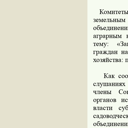
Комитеты 
земельны
объединен
аграрным 
тему: «За
граждан на
хозяйства:
Как соо
слушаниях
члены Сов
органов ис
власти су
садоводчес
объединени