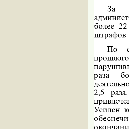
За 
админис
более 22
штрафов
По с
прошло
нарушивш
раза
б
деятельн
2,5 раза
привлеч
Усилен 
обеспе
оконча