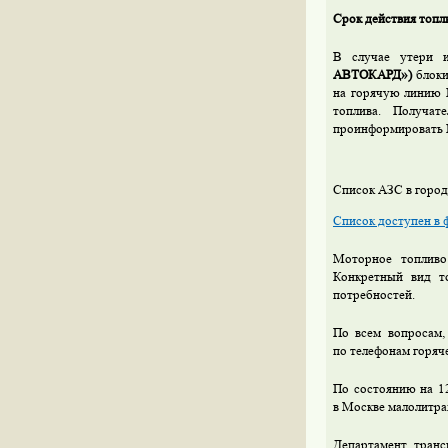
Срок действия топл
В случае утери 
АВТОКАРД»)
блоки
на горячую линию 
топлива. Получа
проинформировать 
Список АЗС в горо
Список доступен в 
Моторное топливо
Конкретный вид т
потребностей.
По всем вопросам
по телефонам горяч
По состоянию на 12
в Москве малолитра
Департамент тран