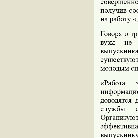
совершенно
получив со
на работу «
Говоря о тр
вузы не н
выпускника
существу
молодым сп
«Работа 
информац
доводятся 
службы с
Организу
эффективн
выпускнику