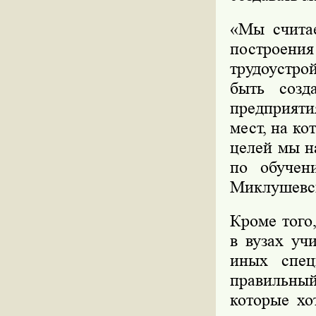
«Мы считае
построения
трудоустр
быть созд
предприяти
мест, на ко
целей мы н
по обучен
Миклушевс
Кроме того
в вузах уч
иных спец
правильный
которые хо