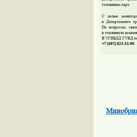
топливных карт.
С целью монитори
в Департаменте т
По вопросам, свя
в топливную комп
В УГИБДД ГУВД по 
+7 (495) 623-33-90
.
Минобрна