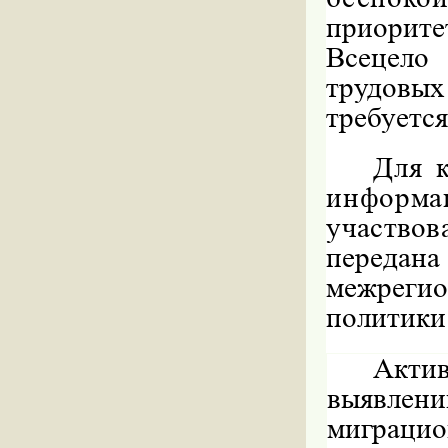
приорит
Всецело
трудов
требуется
Для 
инфор
участвов
переда
межрег
политики
Акти
выявл
миграцио