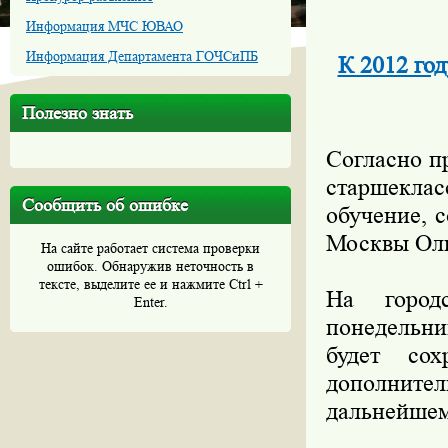
Информация МЧС ЮВАО
Информация Департамента ГОЧСиПБ
К 2012 го
Полезно знать
Согласно п
старшеклас
Сообщить об ошибке
обучение, 
Москвы Оль
На сайте работает система проверки
ошибок. Обнаружив неточность в
тексте, выделите ее и нажмите Ctrl +
На город
Enter.
понедельни
будет сох
дополните
дальнейшем