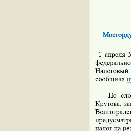
Мосгорду
1 апреля М
федерально
Налоговы
сообщила
п
По словам
Крутова, з
Волгогра
предусматр
налог на р