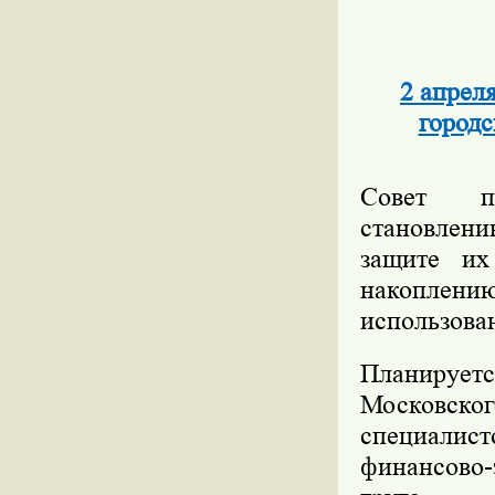
2 апрел
городс
Совет пр
становлени
защите их
накоплени
использова
Планирует
Московск
специалис
финансово