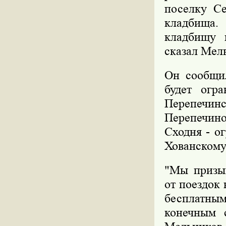
поселку Се
кладбища
кладбищу 
сказал Мел
Он сообщи
будет огр
Перепечи
Перепечино
Сходня - о
Хованскому
"Мы призыв
от поездок
бесплатны
конечным 