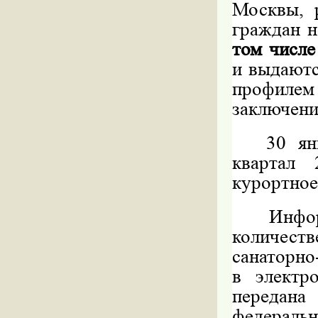
Москвы, 
граждан н
том числ
и выдаютс
профиле
заключени
30
ян
квартал 
курортное
Инфор
количеств
санаторно
в электр
передан
федераль