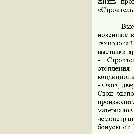
жизнь про
«Строительн
Выставка
новейшие в
технологий
выставки-я
- Строит
отоплен
кондициони
- Окна, дв
Свои экспо
производи
материалов
демонстрац
бонусы от 