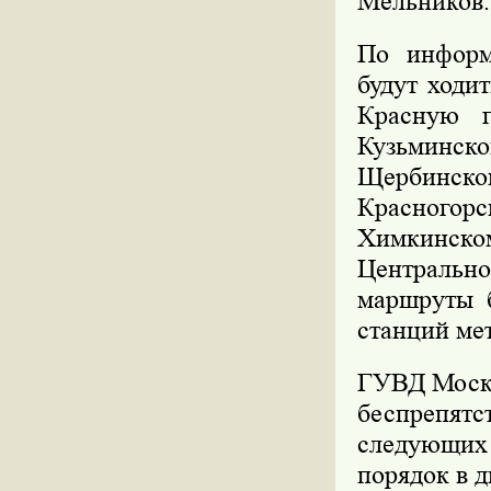
Мельников.
По информ
будут ходи
Красную г
Кузьмин
Щербинско
Красного
Химкинск
Центрально
маршруты 
станций ме
ГУВД Москв
беспрепятс
следующих
порядок в 