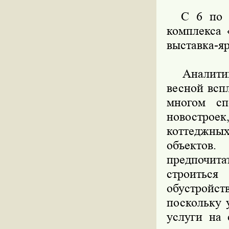
С 6 по 10
комплекса 
выставка-я
Аналитики
весной всп
многом сп
новостроек
коттеджны
объектов
предпочита
строитьс
обустройс
поскольку 
услуги на 