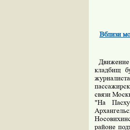
Вблизи мо
Движение 
кладбищ б
журналист
пассажирск
связи Моск
"На Пасху
Архангель
Носовихинс
районе под