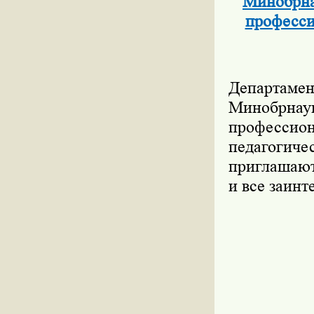
Минобрна
професси
Департаме
Минобрнау
профессио
педагоги
приглашают
и все заинт