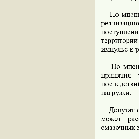
По мнению 
реализац
поступлен
территории
импульс к 
По мнению
принятия 
последств
нагрузки.
Депутат об
может рас
смазочных 