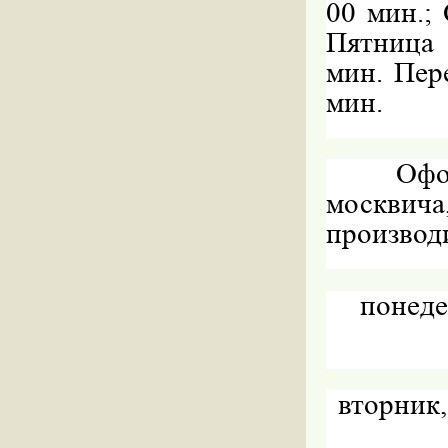
00
мин.;
Пятница
мин.
Пере
мин.
Офо
москвич
производ
понедел
вторник, 