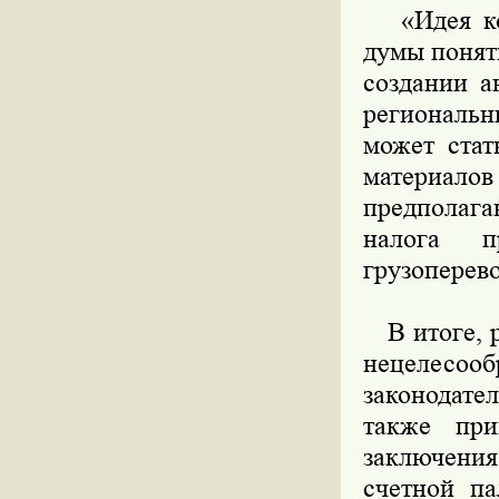
«Идея колл
думы понятн
создании а
региональ
может стат
материалов
предполаг
налога п
грузоперево
В итоге, р
нецелес
законодат
также при
заключени
счетной па