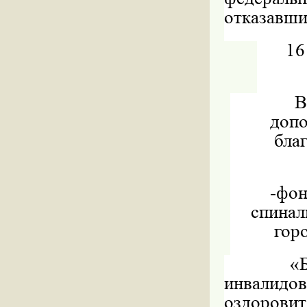
отказавши
1
допо
бла
-
фо
спинал
гор
«
инвалидо
оздорови