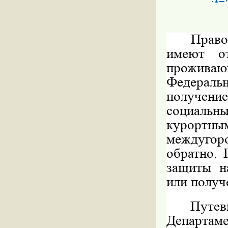
Право
имеют от
проживаю
Федерал
получени
социальн
курортны
междугор
обратно. 
защиты н
или получ
Путе
Департам