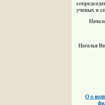
сопредсед
ученых и сп
Начало
Наталья Ви
О о кол
фе