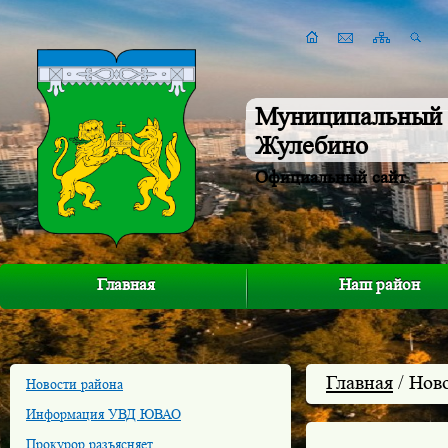
Муниципальный 
Жулебино
Официальный сайт
Главная
Наш район
Главная
/ Нов
Новости района
Информация УВД ЮВАО
Прокурор разъясняет