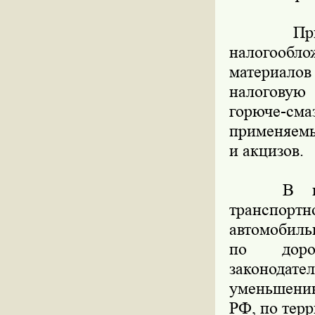
При это
налогообло
материалов
налоговую 
горюче-см
применяемы
и акцизов.
В насто
транспортн
автомобиль
по доро
законодате
уменьшению
РФ, по тер