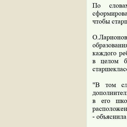
По слова
сформиров
чтобы стар
О.Ларионо
образован
каждого ре
в целом б
старшеклас
"В том сл
дополнител
в его шко
расположен
- объяснила