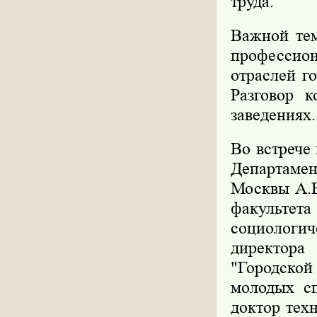
труда.
Важной тем
професси
отраслей г
Разговор 
заведениях.
Во встрече
Департаме
Москвы А.В
факульте
социологич
директора
"Городской
молодых сп
доктор тех