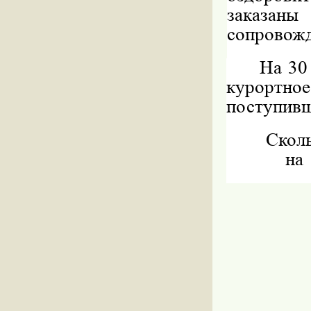
заказан
сопровож
На 30
курортно
поступивш
Скол
на