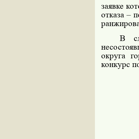
заявке кот
отказа – 
ранжирова
В сл
несостоя
округа г
конкурс по