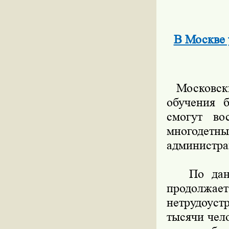
В Москве 
Московские
обучения 
смогут во
многодетн
администра
По данным
продолж
нетрудоус
тысячи чел