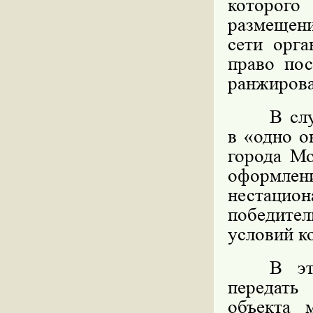
которого
размещени
сети орга
право по
ранжирова
В сл
в «одно о
города Мо
оформл
нестацио
победите
условий к
В эт
передать
объекта 