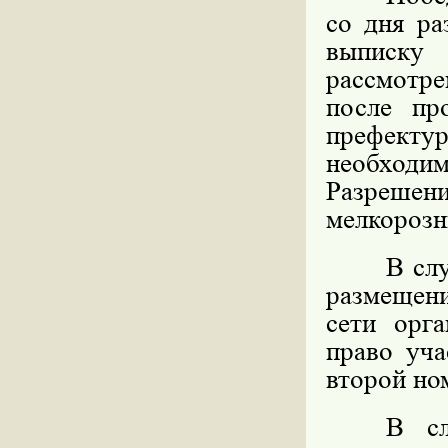
со дня ра
выписку
рассмотре
после пр
префектур
необходи
Разрешени
мелкорозн
В сл
размещени
сети орга
право уча
второй но
В сл