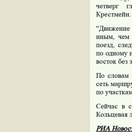
четверг 
Крестмейн.
"Движение 
иным, чем
поезд, сле
по одному и
восток без з
По словам 
сеть маршру
по участкам
Сейчас в с
Кольцевая л
РИА Новос