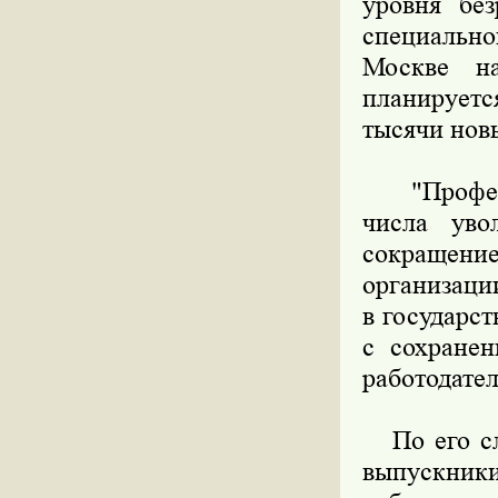
уровня бе
специально
Москве на
планируетс
тысячи нов
"Професси
числа уво
сокращен
организаци
в государс
с сохранен
работодател
По его сло
выпускник