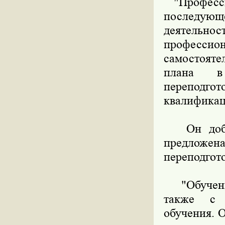
"Профессио
последую
деятель
професси
самостояте
плана в 
переподгот
квалификац
Он добав
предлож
переподгот
"Обучение
также с 
обучения. 