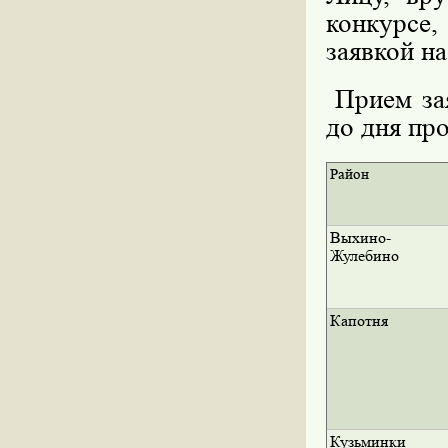
конкурсе,
заявкой на
Прием зая
до дня пр
Район
Выхино-
Жулебино
Капотня
Кузьминки