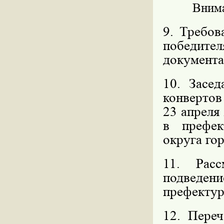
Внима
9. Требов
победит
документа
10. Засе
конвертов
23 апреля 
в префек
округа го
11. Расс
подведен
префектур
12. Переч