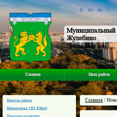
Муниципальный 
Жулебино
Официальный сайт
Главная
Наш район
Главная
/ Нов
Новости района
Информация УВД ЮВАО
Прокурор разъясняет