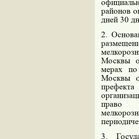
официал
районов о
дней 30 д
2. Основа
размещ
мелкорозн
Москвы о
мерах по
Москвы о
префект
организа
право у
мелкоро
периодиче
3. Госуд