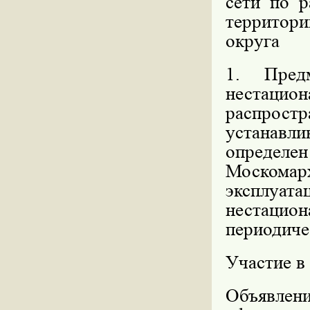
сети по р
территор
округа
1. Пред
нестацио
распрост
устанавл
определ
Москома
эксплуата
нестаци
периодиче
Участие в
Объявлен