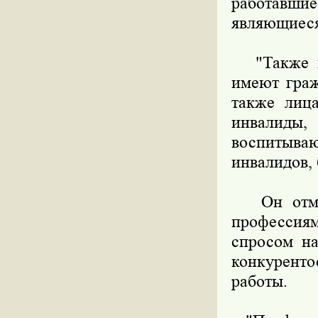
работавши
являющиеся
"Также пр
имеют граж
также лица
инвалид
воспитыв
инвалидов,
Он отмети
профессия
спросом на
конкурент
работы.