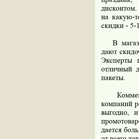
дисконтом. 
на какую-т
скидки - 5-
В магазин
дают скидо
Эксперты г
отличный д
пакеты.
Комменти
компаний р
выгодно, 
промотовар
дается бол
от всего то