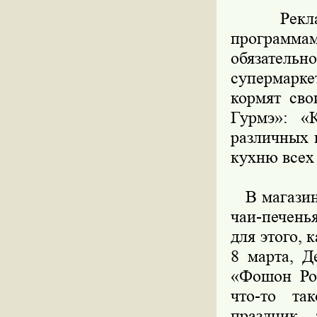
Реклама
программам
обязател
супермарке
кормят сво
Гурмэ»: «
различных 
кухню всех
В магазина
чаи-печень
для этого, 
8 марта, Д
«Фошон Рос
что-то та
праздник,