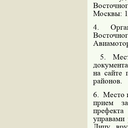
Восточн
Москвы: 11
4. Орга
Восточног
Авиамоторн
5. Мес
документ
на сайте
районов.
6. Место 
прием за
префекта
управами
Лицу, вр