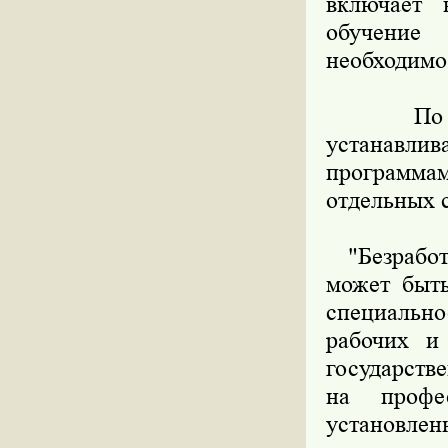
включает 
обучение
необходимос
По его 
устанавли
программа
отдельных с
"Безработн
может быт
специальн
рабочих и
государств
на профе
установлен