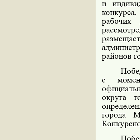
и индиви
конкурса
рабочих 
рассмот
размещае
админист
районов г
Побе
с момен
официаль
округа г
определен
города М
Конкурсно
Побе