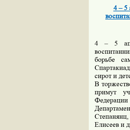
4 – 5
воспита
4 – 5 апр
воспитанн
борьбе са
Спартакиад
сирот и де
В торжеств
примут уч
Федерации
Департаме
Степанянц,
Елисеев и д