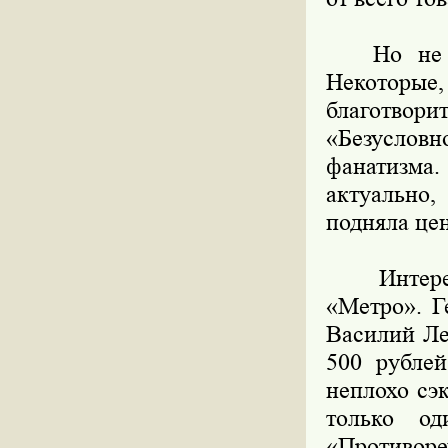
Но не вс
Некоторые,
благотвори
«Безуслов
фанатизма.
актуально
подняла цен
Интересн
«Метро». Г
Василий Ле
500 рубле
неплохо сэ
только о
«Противор