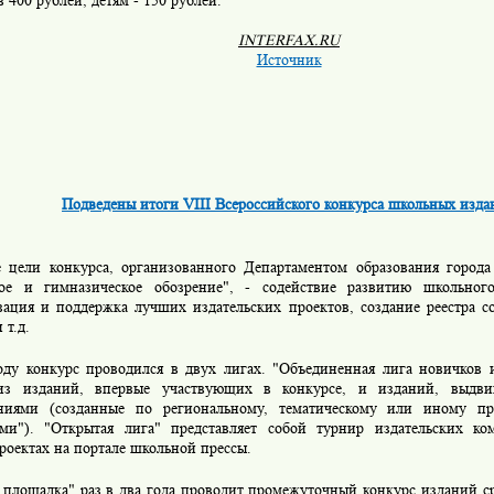
 400 рублей, детям - 150 рублей.
INTERFAX.RU
Источник
Подведены итоги VIII Всероссийского конкурса школьных изда
 цели конкурса, организованного Департаментом образования горо
ое и гимназическое обозрение", - содействие развитию школьного
зация и поддержка лучших издательских проектов, создание реестра 
 т.д.
оду конкурс проводился в двух лигах. "Объединенная лига новичков
из изданий, впервые участвующих в конкурсе, и изданий, выдви
ниями (созданные по региональному, тематическому или иному п
ми"). "Oткрытая лига" представляет собой турнир издательских к
роектах на портале школьной прессы.
 площадка" раз в два года проводит промежуточный конкурс изданий с