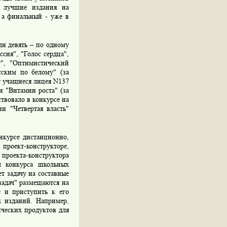
т лучшие издания на
, а финальный - уже в
ли девять – по одному
сия", "Голос сердца",
т", "Оптимистический
сским по белому" (за
т учащиеся лицея N137
и "Витамин роста" (за
ствовало в конкурсе на
и "Четвертая власть"
нкурсе дистанционно,
проект-конструкторе,
 проекта-конструктора
л конкурса школьных
т задачу на составные
задач" размещаются на
е и приступить к его
х изданий. Например,
ических продуктов для