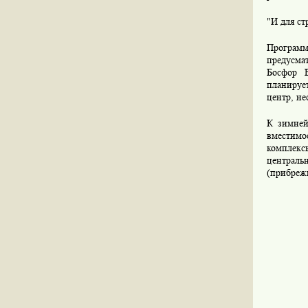
"И для ст
Программ
предусмат
Босфор В
планируе
центр, не
К зимней
вместимо
комплекс
централь
(прибрежн