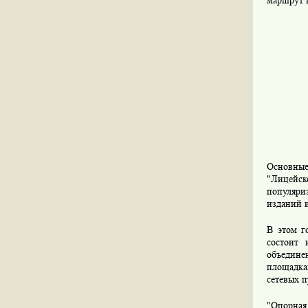
маршрут в
Основные
"Лицейск
популяри
изданий и
В этом г
состоит 
объедине
площадка
сетевых п
"Опорная