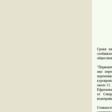
Сроки на
сообщила
обществе
"Первонач
оно пере
церемони
курсиров
около 13,
Ефремова,
от Севе
водохран
Стоимост