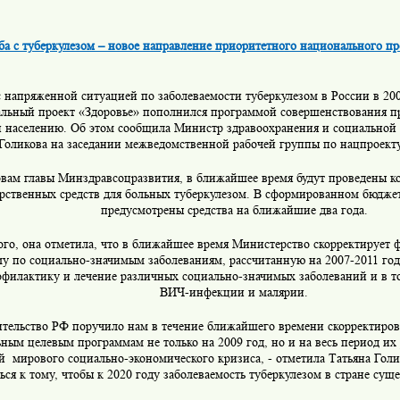
ба с туберкулезом – новое направление приоритетного национального пр
с напряженной ситуацией по заболеваемости туберкулезом в России в 20
льный проект «Здоровье» пополнился программой совершенствования п
 населению. Об этом сообщила Министр здравоохранения и социальной
Голикова на заседании межведомственной рабочей группы по нацпроекту
овам главы Минздравсоцразвития, в ближайшее время будут проведены к
рственных средств для больных туберкулезом. В сформированном бюджет
предусмотрены средства на ближайшие два года.
ого, она отметила, что в ближайшее время Министерство скорректирует
у по социально-значимым заболеваниям, рассчитанную на 2007-2011 годы
офилактику и лечение различных социально-значимых заболеваний и в то
ВИЧ-инфекции и малярии.
тельство РФ поручило нам в течение ближайшего времени скорректиров
ным целевым программам не только на 2009 год, но и на весь период их 
й мирового социально-экономического кризиса, - отметила Татьяна Гол
ься к тому, чтобы к 2020 году заболеваемость туберкулезом в стране сущ