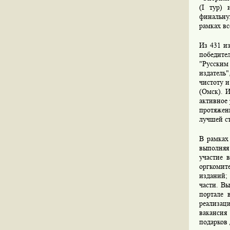
(I тур) 
финальну
рамках вс
Из 431 и
победите
"Русским
издатель
чистоту 
(Омск). 
активное 
протяжен
лучшей ст
В рамках
выполняя
участие 
оргкомит
изданий; 
части. Вы
портале 
реализац
вакансия
подарков