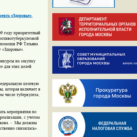
оекта «Здоровье».
09 году приоритетный
ротивотуберкулезной
 помощи РФ Татьяна
 «Здоровье».
онкурсы на закупку
е для этих целей
 федеральную целевую
, которая включает в
м числе туберкулеза,
ать мероприятия по
реализации, с учетом
икова. - Мы должны
ественно снизилась».