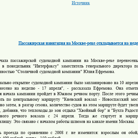
Источник
Пассажирская навигация на Москве-реке откладывается на нед
чала пассажирской судоходной кампании на Москве-реке перенесен
 в понедельник "Интерфаксу" заместитель генерального директора п
нностью "Столичной судоходной компании" Юлия Ефремова.
ально открытие судоходной кампании было запланировано на 10 апреля,
несено на неделю - 17 апреля", - рассказала Ефремова. Она отмет
я начала кампании пройдет в Южном речном порту. После этого речны
ать по центральному маршруту "Киевский вокзал - Новоспасский мост
 но затем, в разгар сезона, количество судов на этом маршруте будет увели
 добавив, что теплоходы до зон отдыха "Хвойный бор" и "Бухта Радост
рного речного вокзала с 24 апреля. Тогда же стартует и марш
илищу. Это связано с началом работы шлюзов на канале имени Москвы.
ь проезда по сравнению с 2008 г. не изменится: взрослым он обой