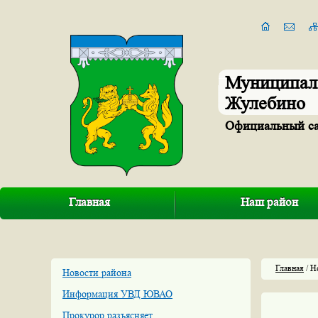
Муниципал
Жулебино
Официальный с
Главная
Наш район
Главная
/ Н
Новости района
Информация УВД ЮВАО
Прокурор разъясняет