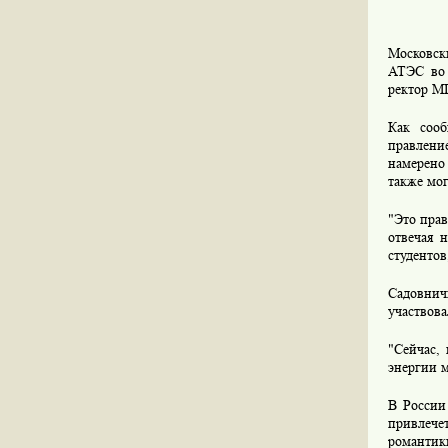
Московск
АТЭС во 
ректор М
Как сооб
правлени
намерено
также мог
"Это прав
отвечая 
студентов
Садовнич
участвова
"Сейчас,
энергии м
В России
привлечет
романтик