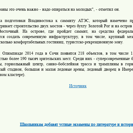
раны это очень важно - надо опираться на молодых", - отметил он.
а подготовки Владивостока к саммиту АТЭС, который намечено пр
ривает строительство двух мостов - через бухту Золотой Рог и на остро
осточный. На острове, где пройдет саммит, на средства федерал
тся создать современную инфраструктуру, в том числе, крупный м
сколько комфортабельных гостиниц, туристско-рекреационную зону.
 Олимпиаде 2014 года в Сочи появятся 218 объектов, в том числе 
стью более 190 тысяч зрительских мест. Среди них - суперсовременны
ы, горнолыжный центр, санно-бобслейная трасса и трамплины в горн
ный стадион, большая и малая ледовые арены, ледовый дворец в Имер
ом кластере).
Источник
Школьникам добавят устные экзамены по литературе и истор