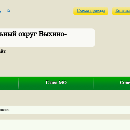
Схема проезда
Контак
ьный округ Выхино-
айт
Глава МО
Сове
овости