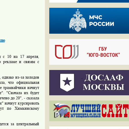
елю
ы с 10 на 17 апреля,
о рекламе и связям с
 однако из-за холодов
ила, что официальная
е трамвайчики начнут
". "Сначала их будет
чено до 20", - сказала
и" начнут курсировать
рут по Химкинскому
дется за центральный