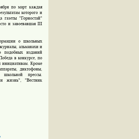
оября по март каждая
езультатам которого и
да газеты "Горностай"
сто и завоевавшая III
формации о школьных
 журналы, альманахи и
во подобных изданий
Победа в конкурсе, по
м инициативам. Кроме
аппараты, диктофоны,
ю школьной прессы.
и жизнь", "Вестник
"