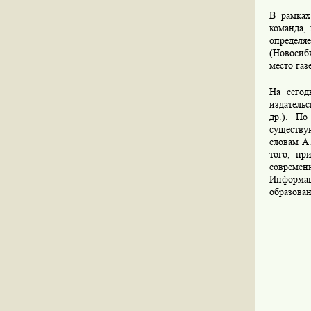
В рамках
команда, 
определя
(Новосиби
место газ
На сегод
издательс
др.). По
существу
словам А
того, пр
совреме
Информа
образова