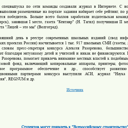
 спецвыпуска по сети команды создавали журнал в Интернете. С н
выполняя размещенные на портале задания набирает себе рейтинг, по р
ется победитель. Больше всего баллов заработали издательская коман
рск), занявшая I место, газета "Кентавр" (Н. Тагил) получившая II ме
ета "Лицей – это мы" (Волгоград).
няшний день в реестре современных школьных изданий (свод ин
ких проектах России) насчитывается 1 тыс. 917 школьных СМИ (газеты,
 словам пресс-секретаря конкурса Алексея Разоренова, большинст
ют благодаря энтузиазму детей и учителей и никак не финансируются. 
. Разоренова, помогает привлечь внимание местных властей к подобны
изовой фонд, включающий копировальные аппараты, принтеры, фото
нное программное обеспечение и др., способствует развити
ционными партнерами конкурса выступили АСИ, журнал "Наука 
ния", REGNUM и др.
Источник
Студентов могут привлечь к "Всероссийскому строительству