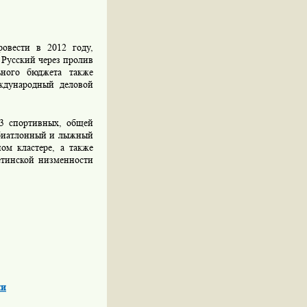
овести в 2012 году,
в Русский через пролив
ьного бюджета также
еждународный деловой
13 спортивных, общей
е биатлонный и лыжный
ом кластере, а также
етинской низменности
ии