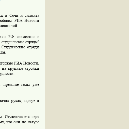
ады в Сочи и саммита
 сообщил РИА Новости
адовничий.
тики РФ совместно с
студенческие отряды"
 Студенческие отряды
илы.
 интервью РИА Новости,
л на крупные стройки
удности.
 в прежние годы уже
бочих руках, задоре и
ы. Студентов эта идея
му, что они по натуре