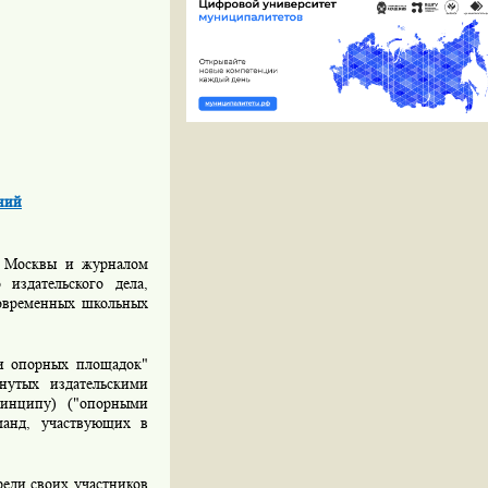
ний
да Москвы и журналом
 издательского дела,
современных школьных
 и опорных площадок"
нутых издательскими
ринципу) ("опорными
оманд, участвующих в
реди своих участников