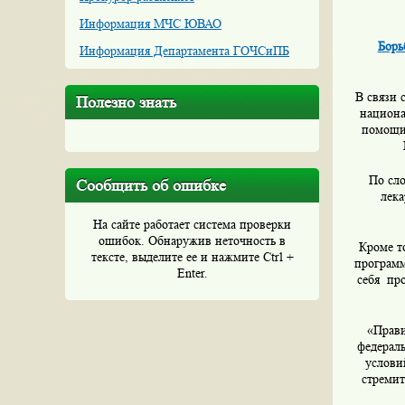
Информация МЧС ЮВАО
Борь
Информация Департамента ГОЧСиПБ
В связи 
Полезно знать
национа
помощи
По сл
Сообщить об ошибке
лека
На сайте работает система проверки
ошибок. Обнаружив неточность в
Кроме т
тексте, выделите ее и нажмите Ctrl +
программ
Enter.
себя пр
«Прави
федераль
услови
стремит