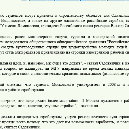
их студентов могут привлечь к строительству объектов для Олимпи
Владивостоке, а также на другие масштабные российские стройки,
ГУ имени Ломоносова, президент Российского союза ректоров Виктор С
щалось ранее, министерство спорта, туризма и молодежной поли
ем молодежного общественного общероссийского движения "Российские 
 создать круглогодичные отряды для трудоустройства молодых людей.
ут стать альтернативой привлечению на стройки иностранной рабочей с
ильная идея, и, наверное, мы будет это делать", - сказал Садовничий в
на вопрос, не планирует ли МГУ направлять во время летних канику
, которые в связи с экономическим кризисом испытывают финансовые тр
ий отметил, что студенты Московского университета в 2008-м и
ли в работе стройотрядов.
 наверное, это надо делать более масштабно. И Москва нуждается в ра
олодежи, но и, конечно, крупные стройки", - заявил он.
 должны возродиться стройотряды, уверен ректор ведущего вуза стран
 прежде всего потому, что это даст им возможность заработать, и пото
и, считает Садовничий.