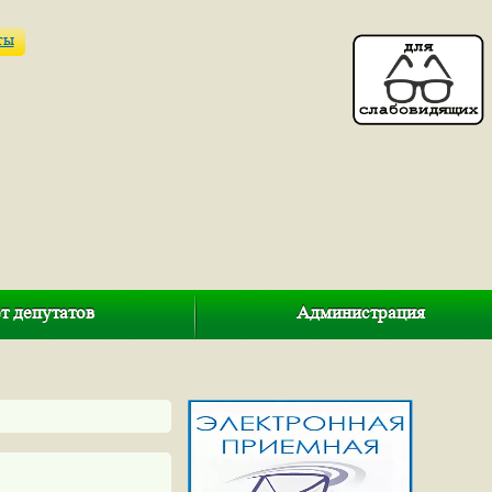
ты
т депутатов
Администрация