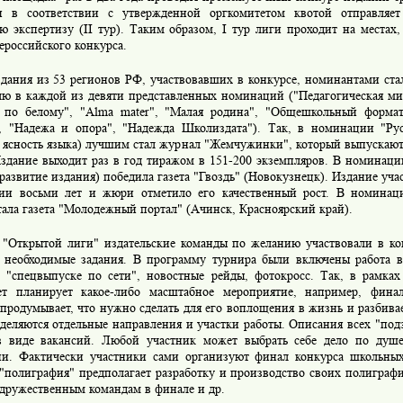
и в соответствии с утвержденной оргкомитетом квотой отправляе
ю экспертизу (II тур). Таким образом, I тур лиги проходит на местах
ероссийского конкурса.
здания из 53 регионов РФ, участвовавших в конкурсе, номинантами ста
лю в каждой из девяти представленных номинаций ("Педагогическая мис
 по белому", "Alma mater", "Малая родина", "Общешкольный форма
", "Надежа и опора", "Надежда Школиздата"). Так, в номинации "Ру
и ясность языка) лучшим стал журнал "Жемчужинки", который выпускаю
Издание выходит раз в год тиражом в 151-200 экземпляров. В номинаци
развитие издания) победила газета "Гвоздь" (Новокузнецк). Издание уча
ии восьми лет и жюри отметило его качественный рост. В номинаци
ала газета "Молодежный портал" (Ачинск, Красноярский край).
 "Открытой лиги" издательские команды по желанию участвовали в ко
 необходимые задания. В программу турнира были включены работа в 
в "спецвыпуске по сети", новостные рейды, фотокросс. Так, в рамках
ет планирует какое-либо масштабное мероприятие, например, фина
продумывает, что нужно сделать для его воплощения в жизнь и разбивае
деляются отдельные направления и участки работы. Описания всех "под
в виде вакансий. Любой участник может выбрать себе дело по душ
ии. Фактически участники сами организуют финал конкурса школьны
 "полиграфия" предполагает разработку и производство своих полиграф
 дружественным командам в финале и др.