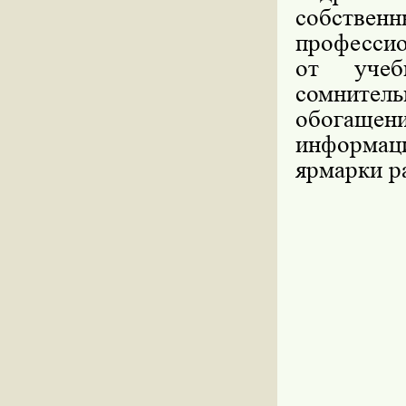
собстве
профессио
от учеб
сомните
обогаще
информаци
ярмарки р