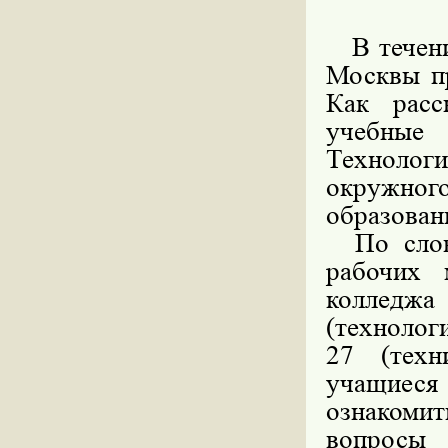
В течение
Москвы пр
Как рас
учебные
Технолог
окружног
образован
По слова
рабочих 
колледжа
(технолог
27 (техн
учащиес
ознакомит
вопросы 