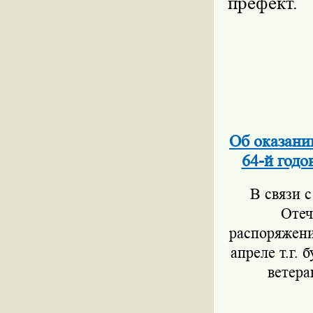
префект.
Об оказани
64-й год
В связи 
Отеч
распоряжени
апреле т.г.
ветера