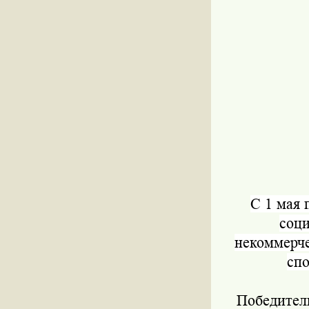
С 1 мая 
соц
некоммерче
спо
Победитель