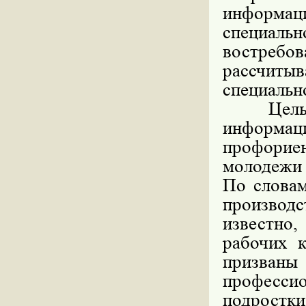
информа
специал
востребо
рассчиты
специальн
Целью я
информац
профорие
молодежи 
По словам
производс
известно
рабочих к
призва
профессио
подростки