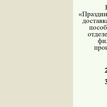
«Праздни
доставк
пособ
отдел
фи
про