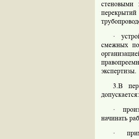
стеновыми 
перекрыти
трубопровод
·
устро
смежных по
организац
правопреем
экспертизы.
3.В пер
допускается:
·
прои
начинать раб
·
при