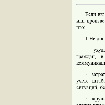
Если вы
или произве
что:
1.Не доп
·
ухуд
граждан, в
коммуникац
·
затр
учете штаб
ситуаций, б
·
наруш