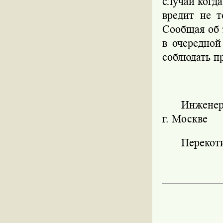
случай когд
вре­дит не 
Сообщая об
в очередной
соблюдать п
Инженер
г. Москве
П
ерекот