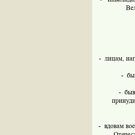
Ве
-
лицам, на
-
бы
-
быв
принуди
-
вдовам во
Отечес