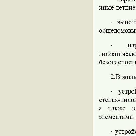
иные летние
·
выпол
общедомовых
·
на
гигиеничес
безопасност
2.В жилы
·
устро
стенах-пилон
а также в
элементами;
·
устрой