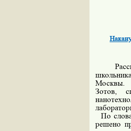
Накану
Расска
школьника
Москвы.
Зотов, с
нанотехн
лаборатор
По словам
решено пр