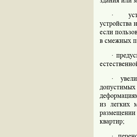
здания или 
·
ус
устройства 
если пользо
в смежных 
·
предус
естественно
·
увел
допустимых
деформациям
из легких 
размещени
квартир;
·
перен