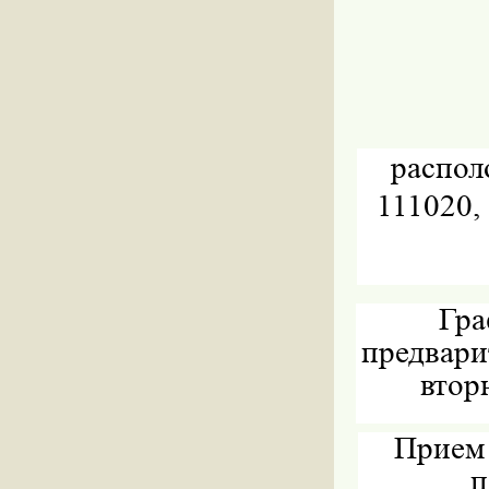
распол
111020,
Гра
предвари
втор
Прием 
п