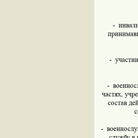
- инвал
принимавш
-
участн
-
военнос
частях, учр
состав де
с
-
военнослу
службу в 