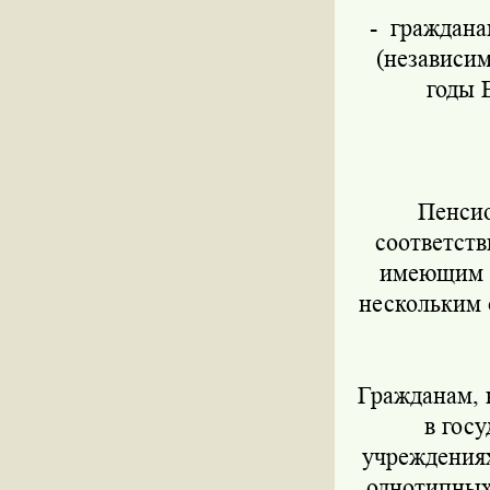
-
граждана
(независи
годы 
Пенсио
соответств
имеющим п
нескольким 
Гражданам, 
в гос
учреждения
однотипных