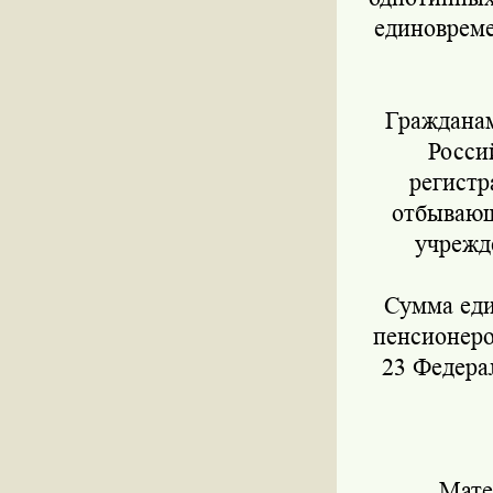
единоврем
Гражданам
Росси
регистр
отбывающ
учрежд
Сумма еди
пенсионеро
23 Федера
Материа