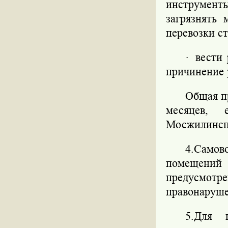
инструмент
загрязнять 
перевозки с
·
вести
причинение
Общая п
месяцев, 
Мосжилинсп
4.Самов
помещени
предусмо
правонаруше
5.Для 