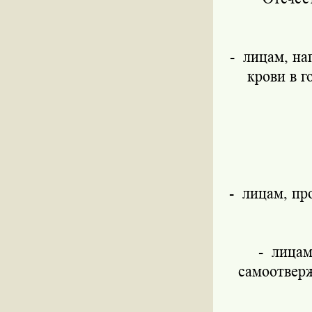
-
лицам, на
крови в г
-
лицам, пр
-
лицам
самоотвер