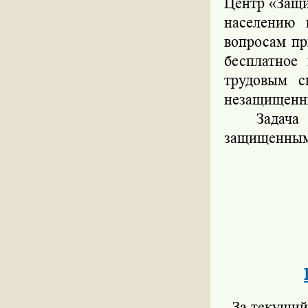
Центр «Защи
населению 
вопросам пр
бесплатное
трудовым с
незащищенны
Задача Це
защищенным
За текущий