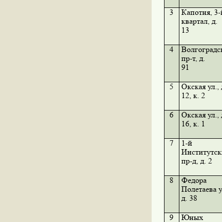
3
Капотня, 3-
квартал, д.
13
4
Волгоградс
пр-т, д.
91
5
Окская ул., 
12, к. 2
6
Окская ул., 
16, к. 1
7
1-й
Институтс
пр-д, д. 2
8
Федора
Полетаева у
д. 38
9
Юных