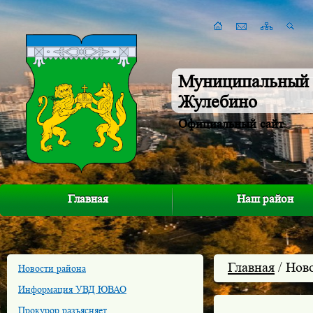
Муниципальный 
Жулебино
Официальный сайт
Главная
Наш район
Главная
/ Нов
Новости района
Информация УВД ЮВАО
Прокурор разъясняет