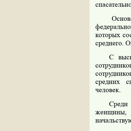
спасательн
Основ
федеральн
которых со
среднего. О
С выс
сотрудник
сотрудник
средних с
человек.
Среди
женщины, 
начальству