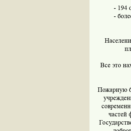
- 194
- бол
Население
пл
Все это н
Пожарную б
учрежден
современн
частей 
Государств
добро