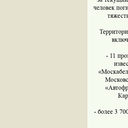
человек пог
тяжест
Территория
включ
- 11 пр
изве
«Москабел
Московс
«Автофр
Кар
- более 3 7