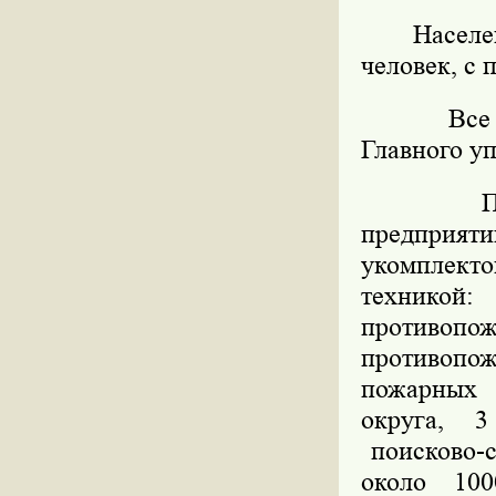
Насел
человек, с 
Все
Главного у
П
предприят
укомплект
технико
противопо
противопож
пожарных 
округа, 
поисково-
около 10