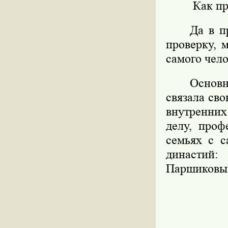
Как п
Да в п
проверку, 
самого чело
Основн
связала св
внутренних
делу, проф
семьях с с
династий
Паршиковы