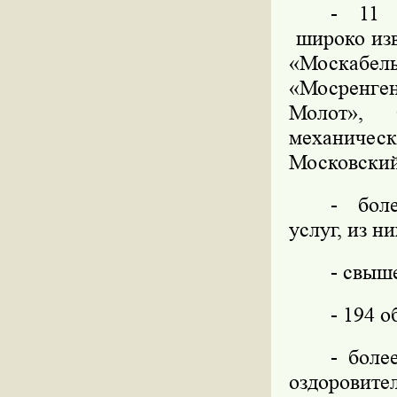
- 11 
широко изв
«Москаб
«Мосренген
Молот», 
механическ
Московский
-
бол
услуг, из н
- свыш
- 194 
- боле
оздоровите