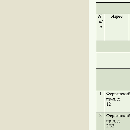
N
Адрес
п/
п
1
Фергански
пр-д, д.
12
2
Фергански
пр-д, д.
2/32