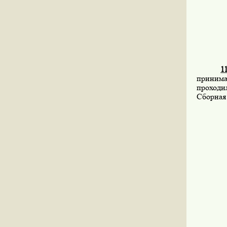
1
принима
проходил
Сборная