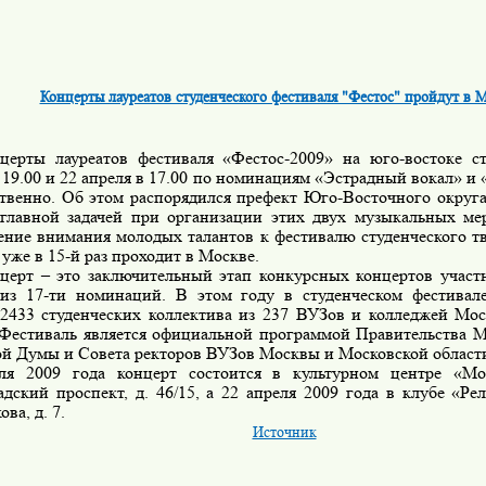
Концерты лауреатов студенческого фестиваля "Фестос" пройдут в 
нцерты лауреатов фестиваля «Фестос-2009» на юго-востоке 
 19.00 и 22 апреля в 17.00
по номинациям «Эстрадный вокал» и 
ственно. Об этом распорядился префект Юго-Восточного округа 
 главной задачей при организации этих двух музыкальных ме
ение внимания молодых талантов к фестивалю студенческого тв
уже в 15-й раз проходит в Москве.
нцерт – это заключительный этап конкурсных концертов участ
из 17-ти номинаций. В этом году в студенческом фестивал
 2433 студенческих коллектива из 237 ВУЗов и колледжей Мо
 Фестиваль является официальной программой Правительства 
ой Думы и Совета ректоров ВУЗов Москвы и Московской област
ля 2009 года концерт состоится в культурном центре «Мо
дский проспект, д. 46/15, а 22 апреля 2009 года в клубе «Рел
ва, д. 7.
Источник