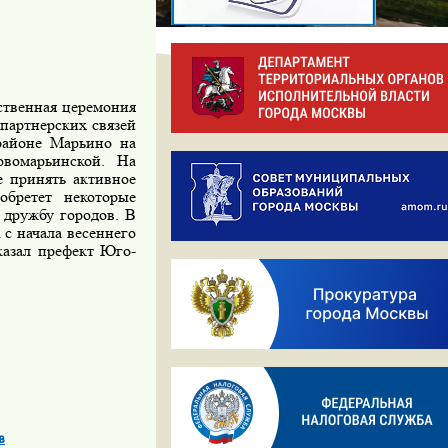
ственная церемония
 партнерских связей
районе Марьино на
овомарьинской. На
е принять активное
обретет некоторые
 дружбу городов. В
 с начала весеннего
казал префект Юго-
в