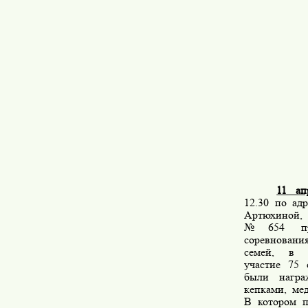
11 ап
12.30 по адр
Артюхиной,
№654 про
соревнова
семей, в 
участие 75 
были награ
кепками, ме
В котором п