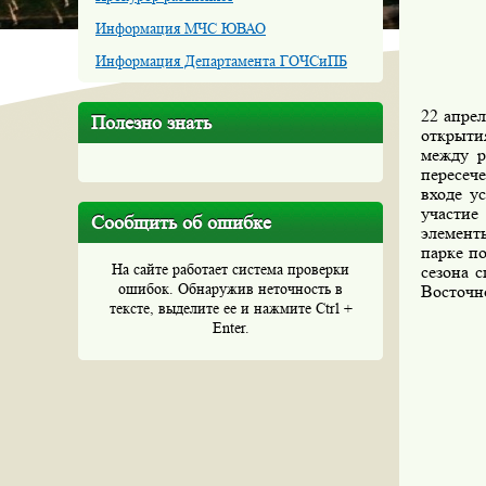
Информация МЧС ЮВАО
Информация Департамента ГОЧСиПБ
22 апре
Полезно знать
открытия
между р
пересеч
входе у
участие
Сообщить об ошибке
элемент
парке по
На сайте работает система проверки
сезона 
ошибок. Обнаружив неточность в
Восточно
тексте, выделите ее и нажмите Ctrl +
Enter.