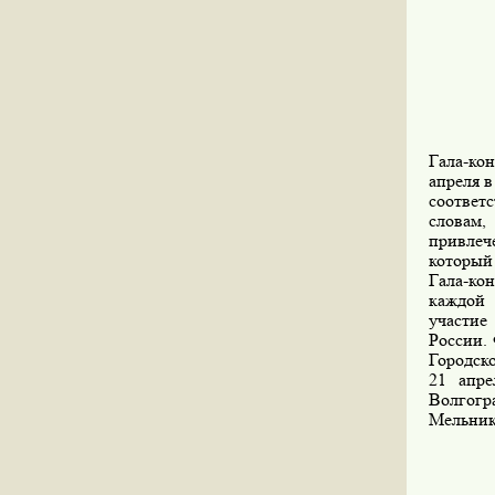
Гала-ко
апреля в
соответ
словам,
привлеч
который 
Гала-ко
каждой 
участие
России.
Городск
21 апре
Волгогра
Мельнико