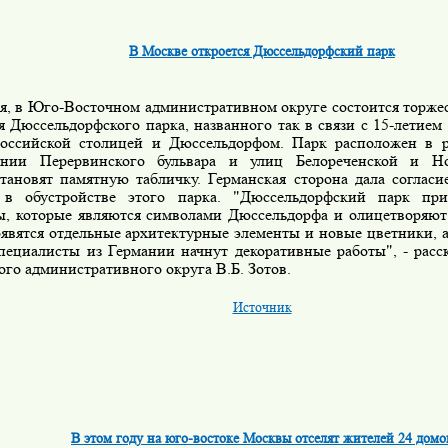
В Москве откроется Дюссельдорфский парк
ля, в Юго-Восточном административном округе состоится торже
 Дюссельдорфского парка, названного так в связи с 15-летием
оссийской столицей и Дюссельдорфом. Парк расположен в 
ении Перервинского бульвара и улиц Белореченской и Н
становят памятную табличку. Германская сторона дала согласи
 в обустройстве этого парка.
"Дюссельдорфский парк при
ы, которые являются символами Дюссельдорфа и олицетворяют
явятся отдельные архитектурные элементы и новые цветники, а
специалисты из Германии начнут декоративные работы", - расс
го административного округа В.Б. Зотов.
Источник
В этом году на юго-востоке Москвы отселят жителей 24 домо