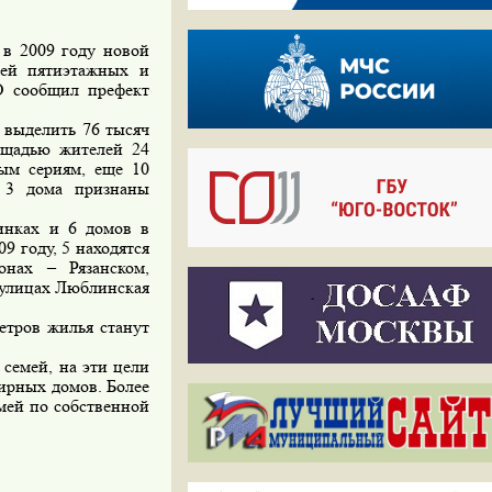
 в 2009 году новой
лей пятиэтажных и
О сообщил префект
 выделить 76 тысяч
ощадью жителей 24
мым сериям, еще 10
а 3 дома признаны
инках и 6 домов в
9 году, 5 находятся
нах – Рязанском,
 улицах Люблинская
етров жилья станут
семей, на эти цели
ирных домов. Более
мей по собственной