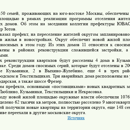
450 семей, проживающих на юго-востоке Москвы, обеспечены
лощадью в рамках реализации программы отселения жите
х домов. Об этом на заседании коллегии префектуры ЮВА
р Зотов.
сказал префект, на переселение жителей округом запланировано
ов жилья в новостройках. Округ обеспечит новой жилой пл
сносимых в этом году. Из этих домов 11 относятся к сноси
жены в районах реконструкции сложившейся застройки, 
ыми.
х реконструкции кварталов будут расселены 4 дома в Кузьм
ке. Среди домов сносимых серий, которые будут отселены в 200
не Кузьминки, 2 в Выхино-Жулебино, еще 4 в трех райо
одском и Текстильщиках. Три аварийных дома расположены на
дарская, а также шоссе Фрезер.
ам префекта, основными «поставщиками» новых квадратных м
Люблино, Кузьминки, Текстильщики и Некрасовка.
году новой жилой площадью окружные власти обеспечили 1076 
делено 62 тысячи кв.метров, полностью расселено 9 многокварт
ей получили новые квартиры на территории округа, еще 148 се
ве переехали в другие московские округа.
Источник