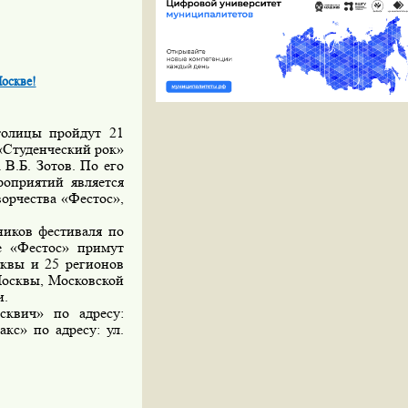
Москве!
столицы пройдут 21
«Студенческий рок»
В.Б. Зотов. По его
роприятий является
орчества «Фестос»,
ников фестиваля по
е «Фестос» примут
сквы и 25 регионов
Москвы, Московской
и.
сквич» по адресу:
акс» по адресу: ул.