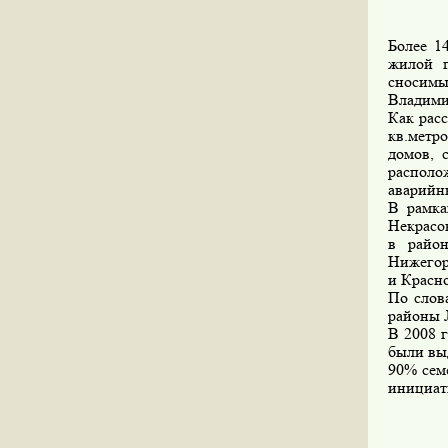
Более 1
жилой п
сносимы
Владими
Как рас
кв.метр
домов, 
располо
аварийн
В рамка
Некрасов
в райо
Нижегор
и Красно
По слов
районы 
В 2008 
были вы
90% сем
инициати