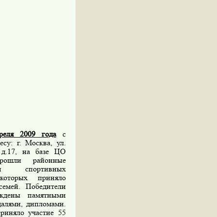
реля 2009 года
с
есу: г. Москва, ул.
 д.17, на базе ЦО
шли районные
ния спортивных
которых приняло
семей. Победители
ждены памятными
далями, дипломами.
риняло участие 55