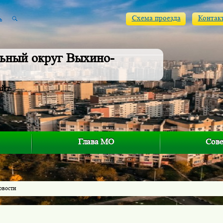
Схема проезда
Контак
ьный округ Выхино-
айт
Глава МО
Сове
овости