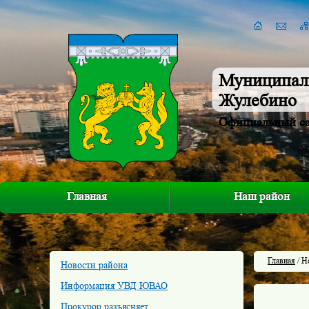
Муниципал
Жулебино
Официальный с
Главная
Наш район
Главная
/ Н
Новости района
Информация УВД ЮВАО
Прокурор разъясняет