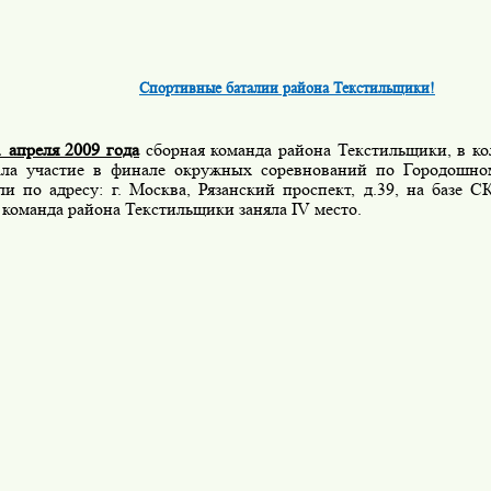
Спортивные баталии района Текстильщики!
1 апреля 2009 года
сборная команда района Текстильщики, в кол
ла участие в финале окружных соревнований по Городошном
и по адресу: г. Москва, Рязанский проспект, д.39, на базе С
 команда района Текстильщики заняла
IV
место.