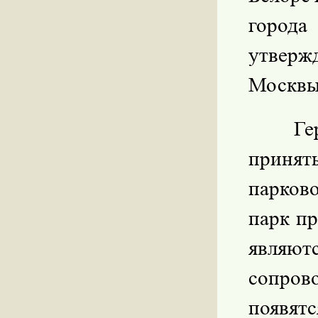
город
утверж
Москвы
Ге
принят
парков
парк пр
являют
сопро
появят