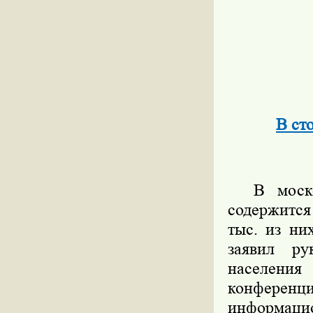
В ст
В москов
содержится 
тыс. из ни
заявил ру
населени
конфере
информацио