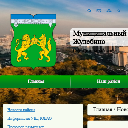
Муниципальный 
Жулебино
Официальный сайт
Главная
Наш район
Главная
/ Нов
Новости района
Информация УВД ЮВАО
Прокурор разъясняет