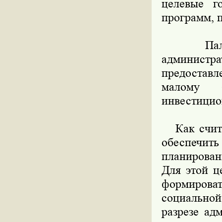
целевые г
программ, 
Палата 
админист
предоставл
малому б
инвестицио
Как считаю
обеспечи
планирован
Для этой ц
формироват
социальной
разрезе ад