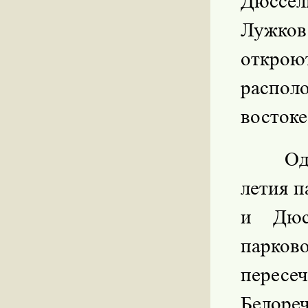
Дюссел
Лужко
открою
распол
востоке
Од
летия 
и Дюсс
парко
пересе
Белоре