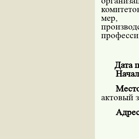
организ
комитето
мер, 
произ
професси
Дата 
Начал
Мест
актовый з
Адрес