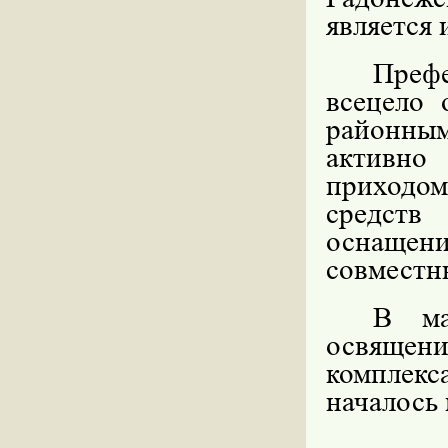
является 
Преф
всецело 
районным
активно
приходом
средств
оснащени
совместн
В ма
освящен
комплек
началось 