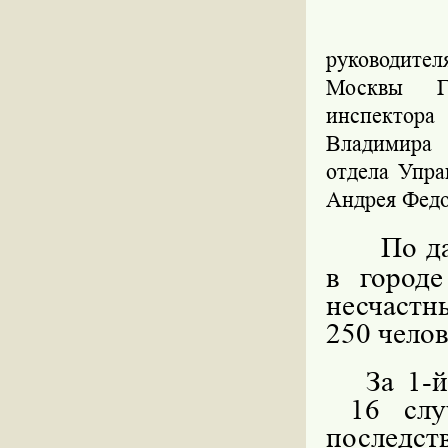
руководител
Москвы Г
инспектора
Владимира 
отдела Упр
Андрея Федо
По д
в город
несчастн
250 челов
За 1-
16 слу
последст