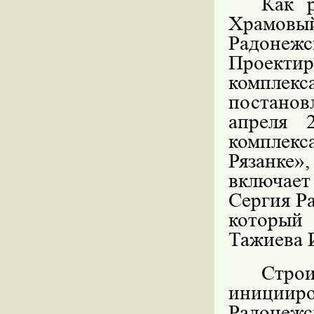
Как р
Храмовы
Радонежс
Проекти
комплек
постано
апреля
комплекс
Рязанке»
включае
Сергия Р
который
Тажиева 
Стро
инициир
Радонежс