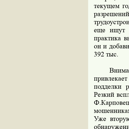
текущем го
разрешен
трудоустро
еще ищут 
практика в
он и добави
392 тыс.
Внимание
привлекает
подделки р
Резкий всп
Ф.Карповец
мошенникам
Уже втору
обнаружени