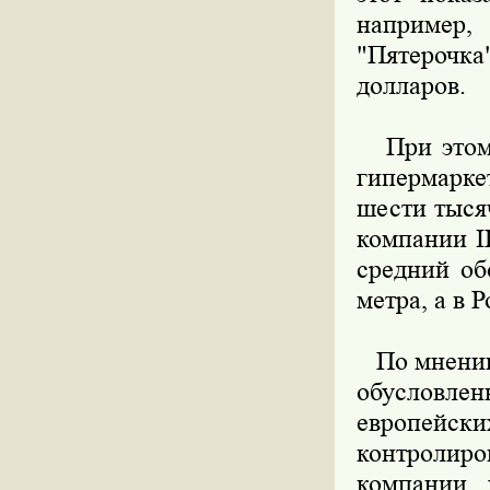
например, 
"Пятерочк
долларов.
При этом, 
гипермарке
шести тыся
компании I
средний об
метра, а в 
По мнению 
обусловл
европейс
контролиро
компании 