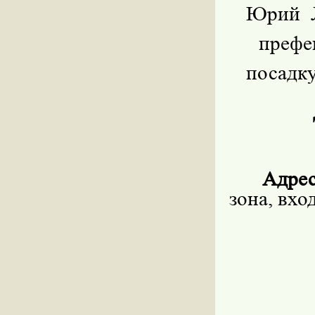
Юрий Л
преф
посадку
Адрес
зона, вхо