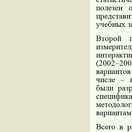
полезен 
представ
учебных з
Второй 
измери
интеракт
(2002–200
варианто
числе – 
были разр
специфик
методоло
вариантам
Всего в р