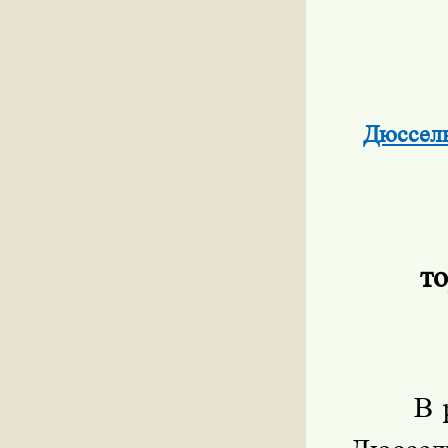
Дюссель
т
В 