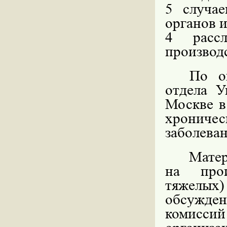
5 случае
органов 
4 рассл
производс
По о
отдела У
Москве в
хронич
заболевани
М
ате
на прои
тяжелых)
обсужден
комиссий