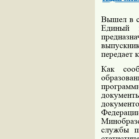
Вышел в с
Единый г
предназн
выпускни
передает 
Как сооб
образов
программ
документ
документо
Федерац
Минобразо
службы п
статисти