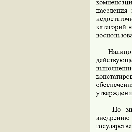
компенсац
населения 
недостато
категорий н
воспользов
Налицо пр
действую
выполнени
констатир
обеспече
утверждени
По мнени
внедрению 
государстве