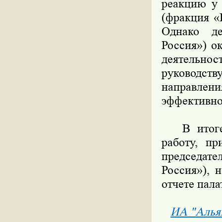
реакцию у 
(фракция «
Однако д
Россия») о
деятельнос
руководст
направлен
эффективно
В итоге к
работу, п
председате
Россия»), 
отчете пала
ИА "Алья