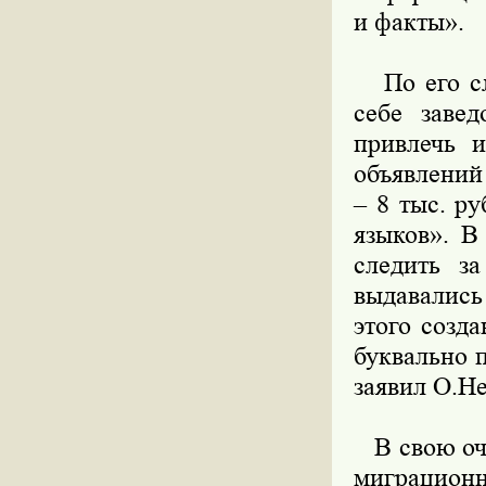
и факты».
По его сло
себе заве
привлечь 
объявлений
– 8 тыс. р
языков». В
следить з
выдавались
этого созд
буквально 
заявил О.Н
В свою оче
миграцион