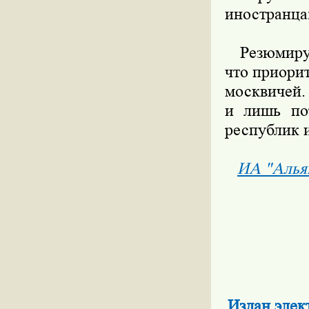
иностранца»
Резюмируя,
что приорит
москвичей.
и лишь по
республик и
ИА "Алья
Издан элек