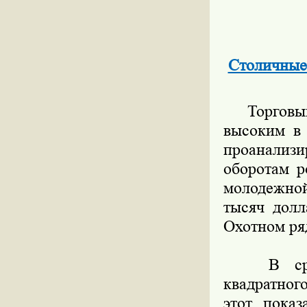
Столичные
Торговый 
высоким в
проанализ
оборотам р
молодежной
тысяч долл
Охотном ряд
В средне
квадратног
этот показ