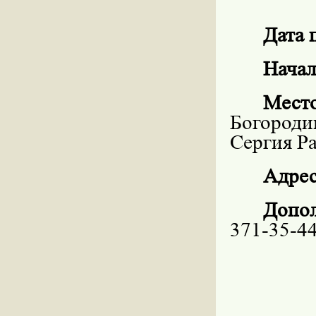
Дата 
Нача
Место
Богороди
Сергия Р
Адрес
Допо
371-35-44