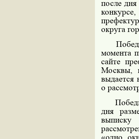
после дня
конкурс
префекту
округа го
Победите
момента п
сайте пре
Москвы, 
выдается 
о рассмот
Победител
дня разм
выписку
рассмотре
«одно ок