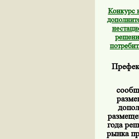
Конкурс 
дополните
нестаци
решени
потребит
Префек
сообщ
разме
допол
размеще
года ре
рынка пр