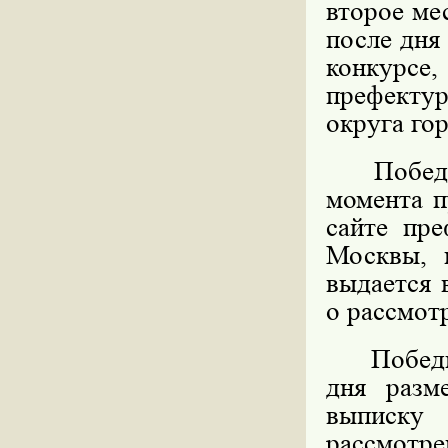
второе мес
после дня
конкурс
префекту
округа го
Победите
момента п
сайте пре
Москвы, 
выдается 
о рассмот
Победител
дня разм
выписку
рассмотре