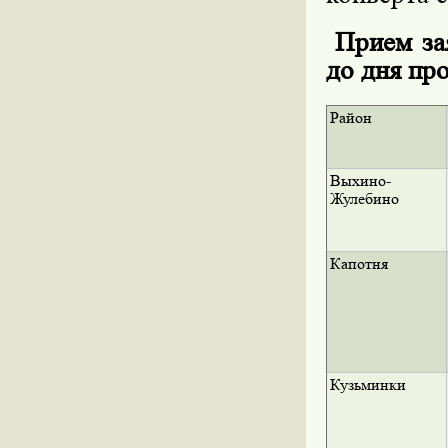
Прием зая
до дня пр
Район
Выхино-
Жулебино
Капотня
Кузьминки