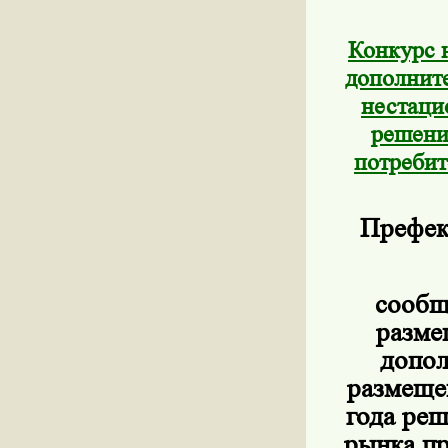
Конкурс 
дополните
нестаци
решени
потребит
Префек
сообщ
разме
допол
размеще
года ре
рынка пр