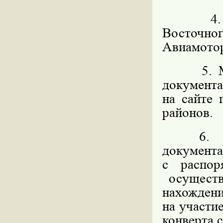
4. Орга
Восточног
Авиамоторн
5. Мест
документ
на сайте
районов.
6. Мес
докумен
с распо
осуществ
нахождени
на участи
конверта с