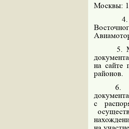
Москвы: 11
4. Орга
Восточног
Авиамоторн
5. Мест
документ
на сайте
районов.
6. Мес
докумен
с распо
осуществ
нахождени
на участи