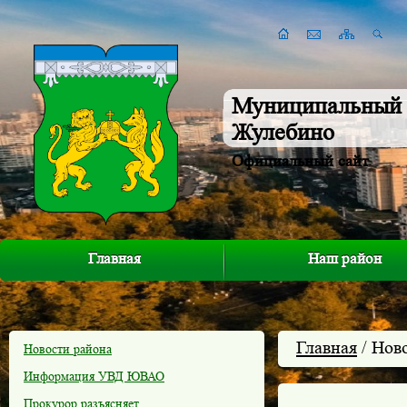
Муниципальный 
Жулебино
Официальный сайт
Главная
Наш район
Главная
/ Нов
Новости района
Информация УВД ЮВАО
Прокурор разъясняет