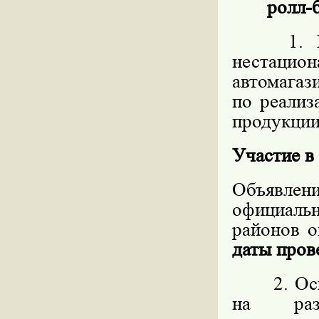
ролл-б
1. Пред
нестацио
автомагаз
по реализ
продукции,
Участие в
Объявлен
официал
районов о
даты пров
2. Основ
на разм