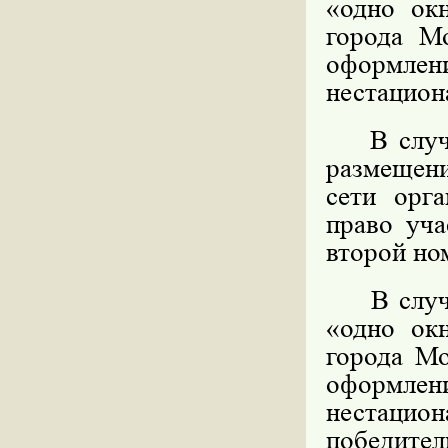
«одно ок
города М
оформл
нестацион
В случае
размещени
сети орга
право уча
второй но
В случае
«одно ок
города Мо
оформл
нестацио
победите