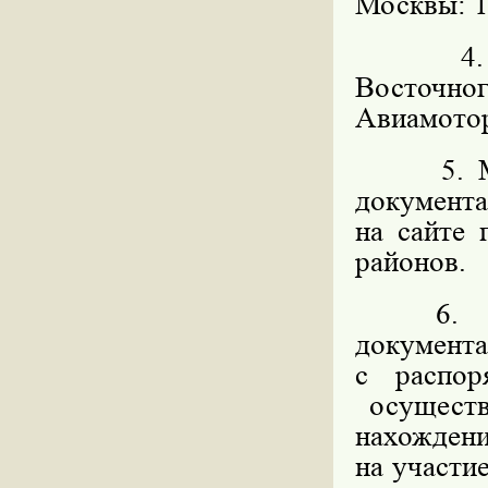
Москвы: 11
4. Орга
Восточног
Авиамоторн
5. Мест
документ
на сайте
районов.
6. Мес
докумен
с распо
осуществ
нахождени
на участи