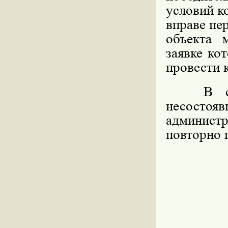
условий к
вправе пе
объекта 
заявке ко
провести 
В случа
несосто
админист
повторно 