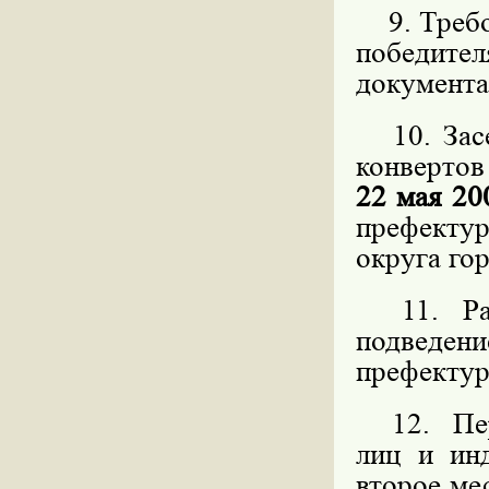
9. Требов
победит
документа
10. Засе
конвертов
22 мая 20
префекту
округа го
11. Расс
подведен
префекту
12. Пере
лиц и ин
второе мес