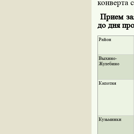
конверта с
Прием зая
до дня пр
Район
Выхино-
Жулебино
Капотня
Кузьминки