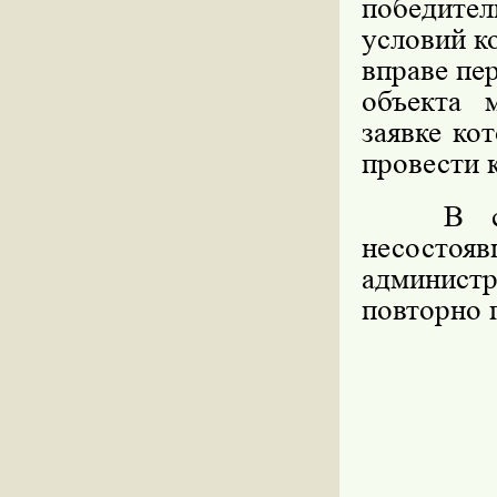
победите
условий к
вправе пе
объекта 
заявке ко
провести 
В случа
несосто
админист
повторно 