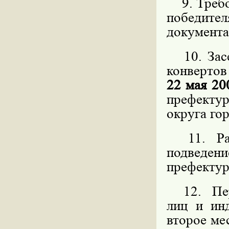
9. Требов
победит
документа
10. Засе
конвертов
22 мая 20
префекту
округа го
11. Расс
подведен
префекту
12. Пере
лиц и ин
второе мес