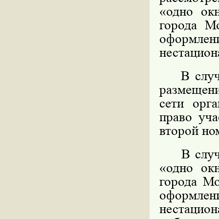
«одно ок
города М
оформл
нестацион
В случае
размещени
сети орга
право уча
второй но
В случае
«одно ок
города Мо
оформл
нестацио