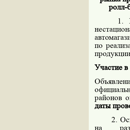
ролл-б
1. Пред
нестацио
автомагаз
по реализ
продукции,
Участие в
Объявлен
официал
районов о
даты пров
2. Основ
на разм