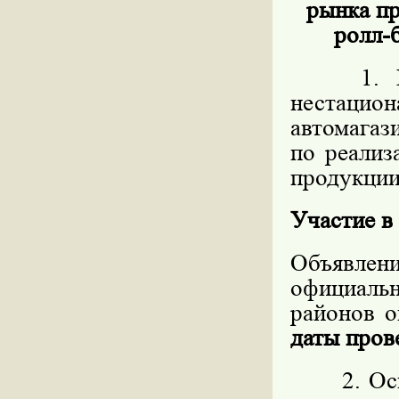
рынка пр
ролл-б
1. Пред
нестацио
автомагаз
по реализ
продукции,
Участие в
Объявлен
официал
районов о
даты пров
2. Основ