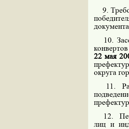
9. Требов
победит
документа
10. Засе
конвертов
22 мая 20
префекту
округа го
11. Расс
подведен
префекту
12. Пере
лиц и ин