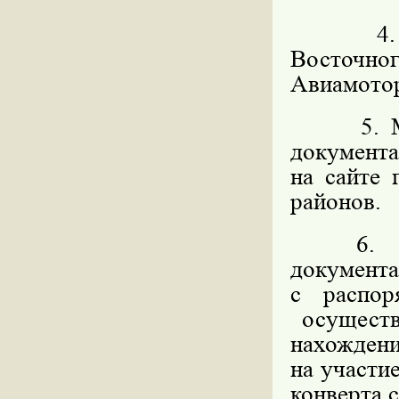
4. Орга
Восточног
Авиамоторн
5. Мест
документ
на сайте
районов.
6. Мес
докумен
с распо
осуществ
нахождени
на участи
конверта с