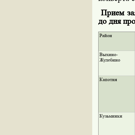
Прием зая
до дня пр
Район
Выхино-
Жулебино
Капотня
Кузьминки