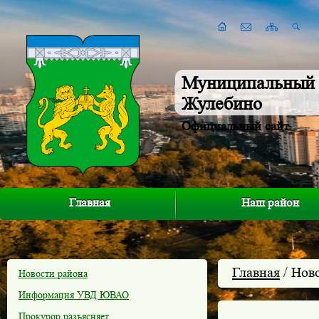
Муниципальный 
Жулебино
Официальный сайт
Главная
Наш район
Главная
/ Нов
Новости района
Информация УВД ЮВАО
Прокурор разъясняет