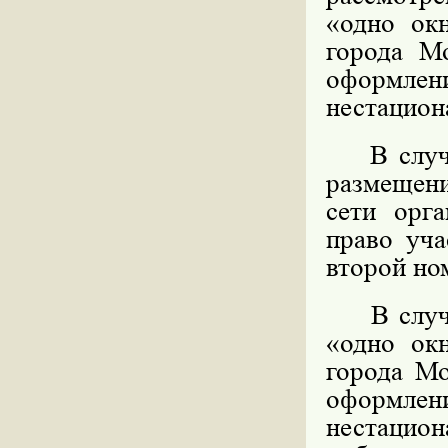
«одно ок
города М
оформл
нестацион
В случае
размещени
сети орга
право уча
второй но
В случае
«одно ок
города Мо
оформл
нестацио