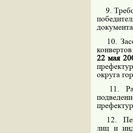
9. Требов
победит
документа
10. Засе
конвертов
22 мая 20
префекту
округа го
11. Расс
подведен
префекту
12. Пере
лиц и ин