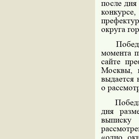
после дня
конкурс
префекту
округа го
Победите
момента п
сайте пре
Москвы, 
выдается 
о рассмот
Победител
дня разм
выписку
рассмотре
«одно ок