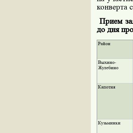
конверта с
Прием зая
до дня пр
Район
Выхино-
Жулебино
Капотня
Кузьминки