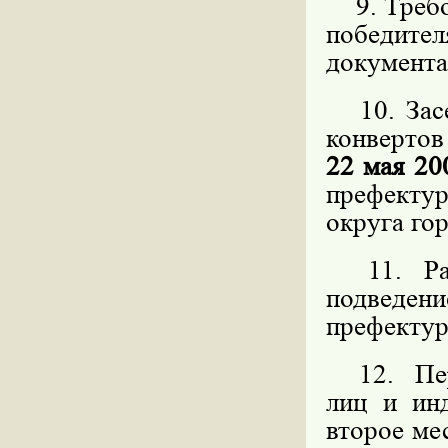
9. Требов
победит
документа
10. Засе
конвертов
22 мая 20
префекту
округа го
11. Расс
подведен
префекту
12. Пере
лиц и ин
второе мес