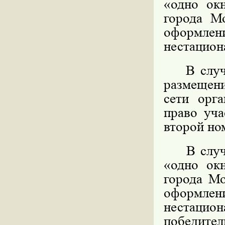
«одно ок
города М
оформл
нестацион
В случае
размещени
сети орга
право уча
второй но
В случае
«одно ок
города Мо
оформл
нестацио
победите