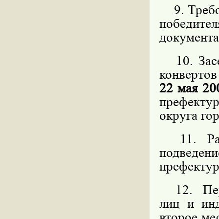
9. Требов
победит
документа
10. Засе
конвертов
22 мая 20
префекту
округа го
11. Расс
подведен
префекту
12. Пере
лиц и ин
второе мес