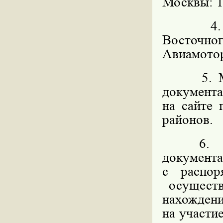
Москвы: 11
4. Орга
Восточног
Авиамоторн
5. Мест
документ
на сайте
районов.
6. Мес
докумен
с распо
осуществ
нахождени
на участи