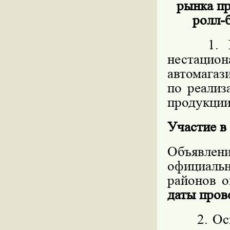
рынка пр
ролл-б
1. Пред
нестацио
автомагаз
по реализ
продукции,
Участие в
Объявлен
официал
районов о
даты пров
2. Основ