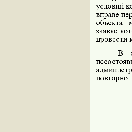
условий к
вправе пе
объекта 
заявке ко
провести 
В случа
несосто
админист
повторно 