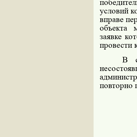
победите
условий к
вправе пе
объекта 
заявке ко
провести 
В случа
несосто
админист
повторно 