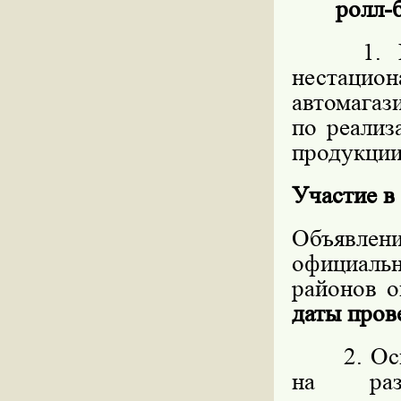
ролл-б
1. Пред
нестацио
автомагаз
по реализ
продукции,
Участие в
Объявлен
официал
районов о
даты пров
2. Основ
на разм