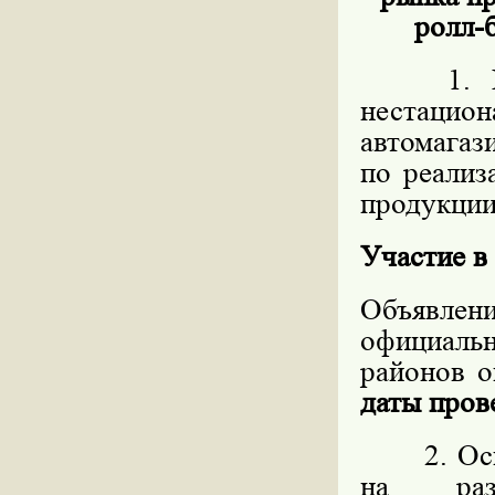
ролл-б
1. Пред
нестацио
автомагаз
по реализ
продукции,
Участие в
Объявлен
официал
районов о
даты пров
2. Основ
на разм