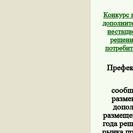
Конкурс 
дополните
нестаци
решени
потребит
Префек
сообщ
разме
допол
размеще
года ре
рынка пр