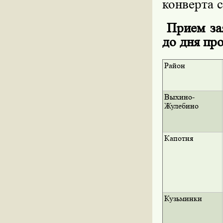
конверта с
Прием зая
до дня пр
Район
Выхино-
Жулебино
Капотня
Кузьминки