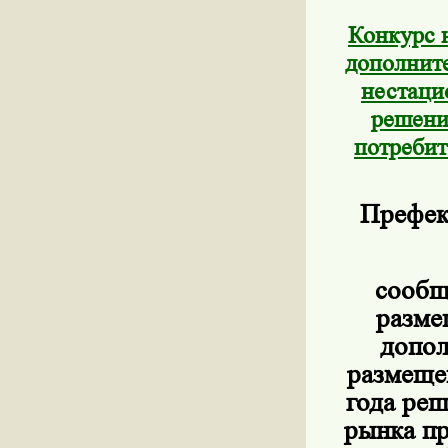
Конкурс 
дополните
нестаци
решени
потребит
Префек
сообщ
разме
допол
размеще
года ре
рынка пр