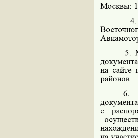
Москвы: 11
4. Орга
Восточног
Авиамоторн
5. Мест
документ
на сайте
районов.
6. Мес
докумен
с распо
осуществ
нахождени
на участи