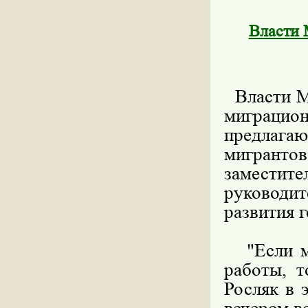
Власти 
Власти Мо
миграцио
предлага
мигрантов
замести
руководи
развития 
"Если ми
работы, т
Росляк в 