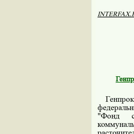
INTERFAX.
Генпр
Генпроку
федераль
"Фонд с
коммуна
расточит