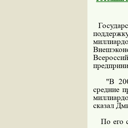
Государс
поддержк
миллиар
Внешэк
Всеросс
предприни
"В 2009 
средние п
миллиардо
сказал Дм
По его с