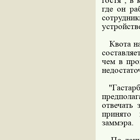
гостя", в
где он ра
сотрудник
устройстве
Квота на 
составляе
чем в про
недостато
"Гастарба
предпола
отвечать 
принято 
заммэра.