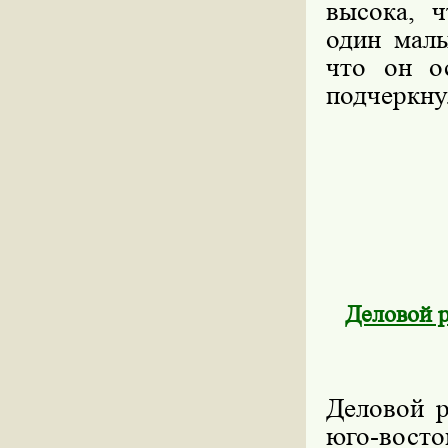
высока, ч
один малы
что он о
подчеркн
Деловой р
Деловой р
юго-вост