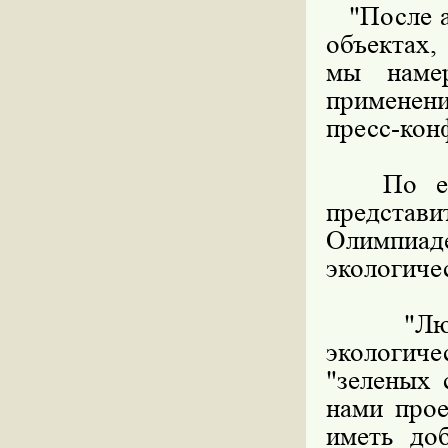
"После ап
объектах
мы намер
применени
пресс-кон
По его с
представи
Олимпиад
экологиче
"Люди с
экологиче
"зеленых 
нами прое
иметь до