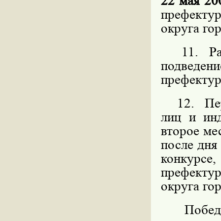
22 мая 20
префекту
округа го
11. Расс
подведен
префекту
12. Пере
лиц и ин
второе мес
после дня
конкурс
префекту
округа го
Победите