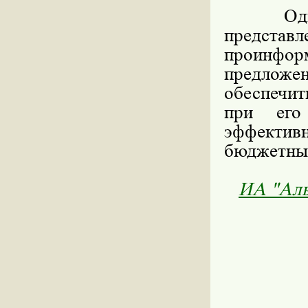
Одновре
предста
проинфо
предложен
обеспечит
при его
эффектив
бюджетных
ИА "Аль