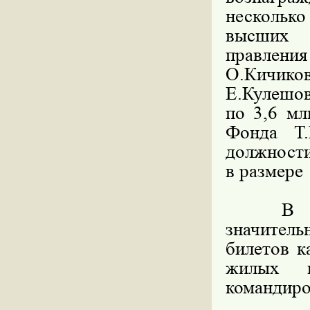
нескольк
высших 
правлен
О.Кичиков
Е.Кулешов
по 3,6 мл
Фонда Т.
должности
в размере 
В ходе 
значител
билетов к
жилых п
командиро