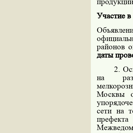
продукции,
Участие в
Объявлен
официал
районов о
даты пров
2. Основ
на разм
мелкорозн
Москвы 
упорядоч
сети на 
префекта
Межведо