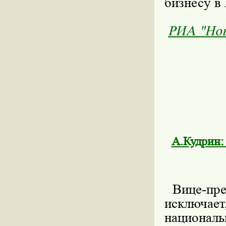
бизнесу в
РИА "Нов
А.Кудрин:
Вице-прем
исключа
националь