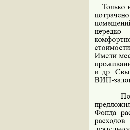
Только на
потрачен
помещени
нередко
комфорт
стоимост
Имели мес
проживание
и др. Свы
ВИП-зало
По резу
предложи
Фонда ра
расходов
деятельн