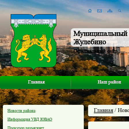
Муниципальный 
Жулебино
Официальный сайт
Главная
Наш район
Главная
/ Нов
Новости района
Информация УВД ЮВАО
Прокурор разъясняет