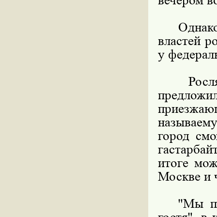
вечером в
Однако з
властей р
у федерал
Росляк 
предлож
приезжающ
называем
город смо
гастарбай
итоге мож
Москве и 
"Мы пред