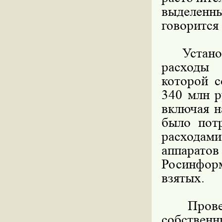
выделенн
говорится
Установл
расходы 
которой с
340 млн р
включая н
было потр
расходам
аппарат
Росинфор
взятых.
Проверка
собстве