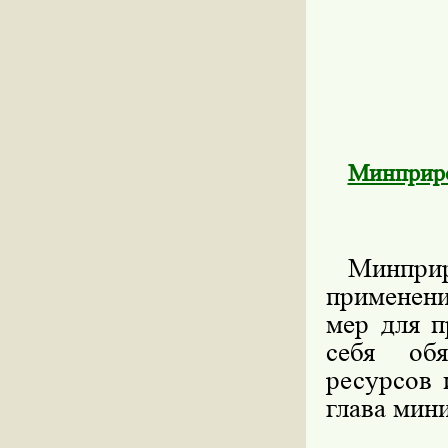
Минприро
Минприро
применен
мер для п
себя об
ресурсов
глава мин