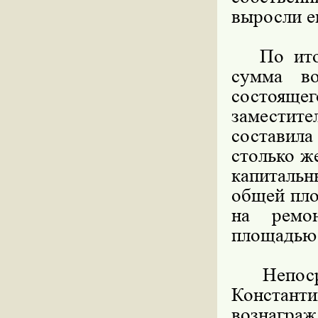
выросли е
По итога
сумма во
состоящ
заместите
составил
столько ж
капиталь
общей пло
на ремо
площадью 1
Непосред
Констан
вознаграж