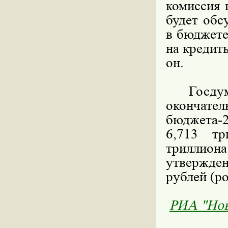
комиссия
будет обс
в бюджете
на кредиты
он.
Госдума 
окончате
бюджета-
6,713 тр
триллион
утвержде
рублей (ро
РИА "Нов