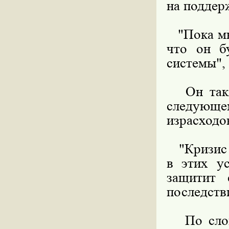
на поддер
"Пока мы 
что он б
системы",
Он также
следующе
израсходо
"Кризис б
в этих у
защитит 
последств
По слова