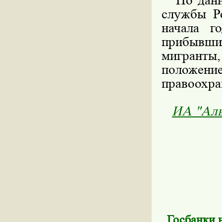
По данны
службы Р
начала г
прибывш
мигранты,
положе
правоохра
ИА "Аль
Госбанки н