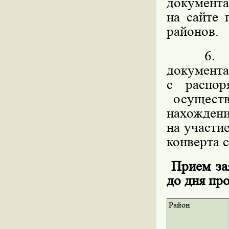
документ
на сайте
районов.
6. Мес
докумен
с распо
осуществ
нахождени
на участи
конверта с
Прием зая
до дня пр
Район