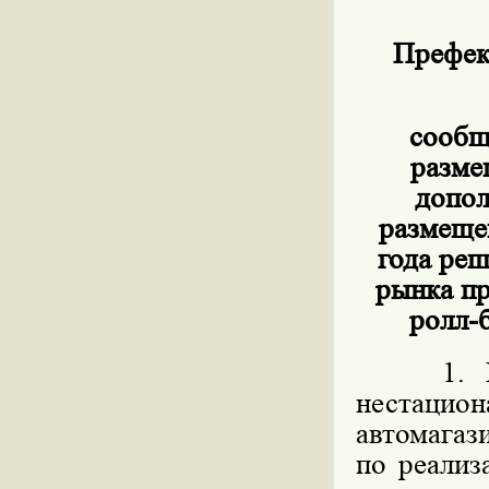
Префек
сообщ
разме
допол
размеще
года ре
рынка пр
ролл-б
1. Пред
нестацио
автомагаз
по реализ