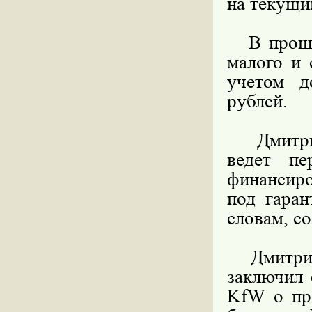
на текущи
В прошло
малого и 
учетом д
рублей.
Дмитриев
ведет п
финансиро
под гара
словам, с
Дмитриев
заключил 
KfW о пр