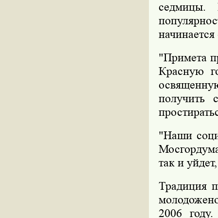
седмицы. 
популярн
начинается 
"Примета п
Красную го
освященн
получить 
простиратьс
"Наши соци
Мосгордума
так и уйдет,
Традиция п
молодожено
2006 году