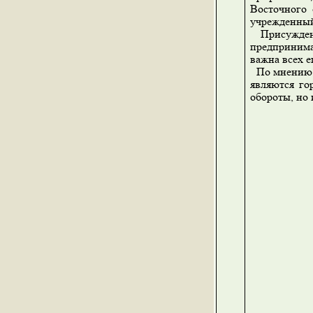
Восточного 
учрежденный
Присуждение
предпринима
важна всех 
По мнению п
являются го
обороты, но 