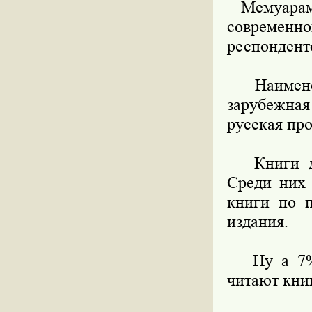
Мемуарами 
современн
респондент
Наименее 
зарубежна
русская про
Книги дру
Среди них 
книги по п
издания.
Ну а 7% р
читают книг