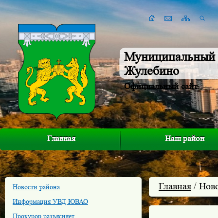
Муниципальный 
Жулебино
Официальный сайт
Главная
Наш район
Главная
/ Нов
Новости района
Информация УВД ЮВАО
Прокурор разъясняет