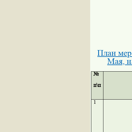
План мер
Мая, н
№
п\п
1