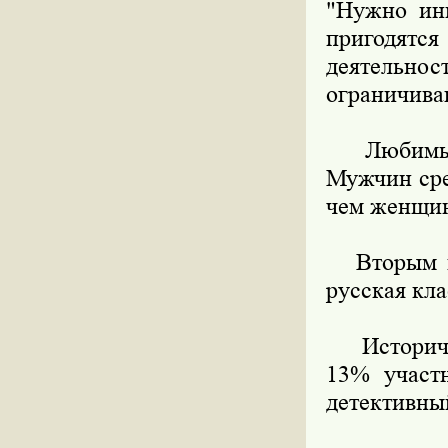
"Нужно инв
пригодятс
деятельнос
ограничиваю
Любимым ж
Мужчин сре
чем женщи
Вторым по
русская кла
Историчес
13% участн
детективны