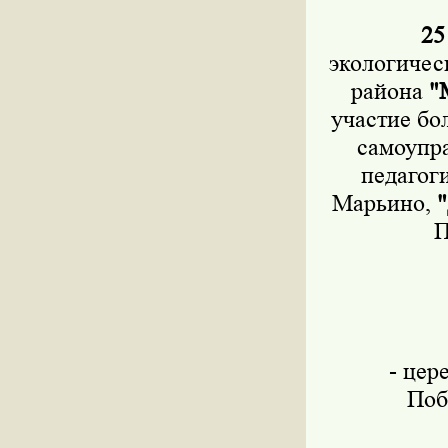
25 
экологичес
района
"
участие бо
самоупр
педагог
Марьино,
"
Про
- цер
Побед