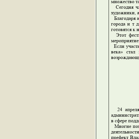
множество т
Сегодня чле
художники, 
Благодаря а
города и т 
готовятся к 
Этот фестив
мероприятие
Если участи
века» стал
возрождающи
24 апреля 
администрат
в сфере подд
Многие помн
деятельност
префект Вла