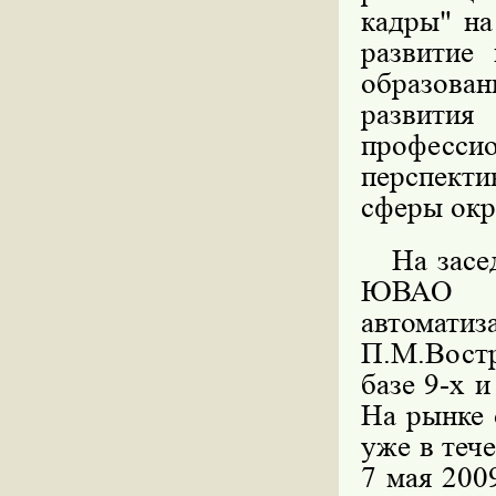
кадры" на
развитие 
образован
развити
професс
перспект
сферы окр
На засед
ЮВАО с
автомат
П.М.Вост
базе 9-х 
На рынке 
уже в теч
7 мая 200