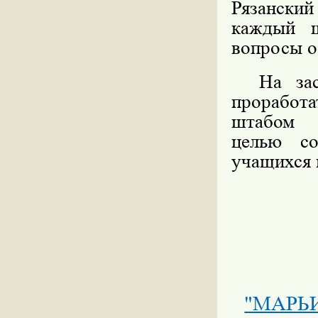
Рязанский
каждый ш
вопросы о
На засед
проработ
штабом 
целью со
учащихся 
"МАРЬИ