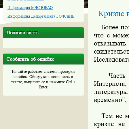
Информация МЧС ЮВАО
Кризис 
Информация Департамента ГОЧСиПБ
Более поло
Полезно знать
что с моме
отказыва
свидетел
Исследовате
Сообщить об ошибке
На сайте работает система проверки
Часть оп
ошибок. Обнаружив неточность в
тексте, выделите ее и нажмите Ctrl +
Интернета
Enter.
литературы
временно", 
Тем не мен
кризис не 