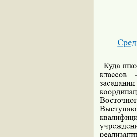
Сред
Куда шко
классов 
заседан
координ
Восточног
Выступа
квалифици
учреждени
реализац