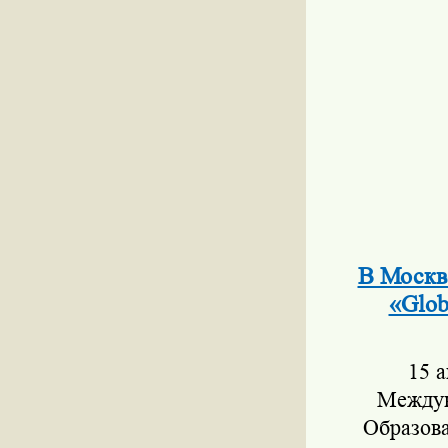
В Москв
«Glob
15 
Междун
Образова