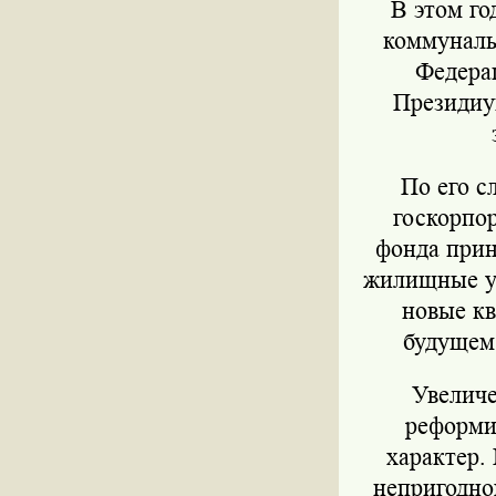
В этом г
коммуналь
Федерац
Президиу
По его с
госкорпо
фонда прин
жилищные ус
новые к
будущем 
Увеличе
реформи
характер.
непригодно