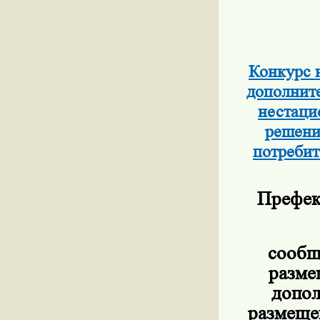
Конкурс 
дополните
нестаци
решени
потребит
Префек
сообщ
разме
допол
размеще