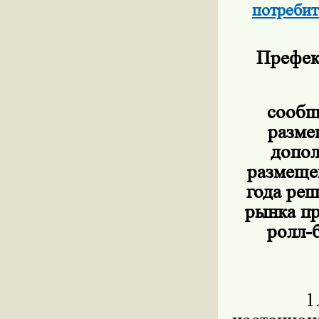
потребит
Префек
сообщ
разме
допол
размеще
года ре
рынка пр
ролл-б
1. Пред