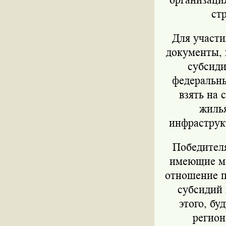
ст
Для участи
документы, 
субсиди
федеральны
взять на 
жилья
инфраструк
Победителя
имеющие ма
отношение п
субсидий 
этого, бу
регион