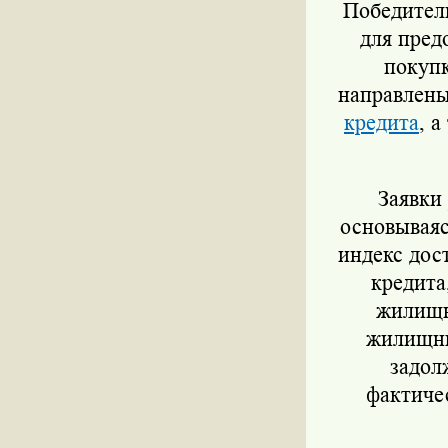
Победите
для пред
покупк
направлены
кредита
, 
Заявки
основывая
индекс дос
кредита
жилищн
жилищны
задол
фактиче