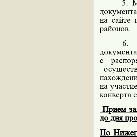
5. 
документ
на сайте
районов.
6. Мес
докумен
с распо
осуществ
нахождени
на участи
конверта с
Прием зая
до дня пр
По Нижег