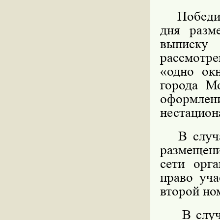
Победител
дня разм
выписку
рассмотре
«одно ок
города М
оформл
нестацион
В случае
размещени
сети орга
право уча
второй но
В случае