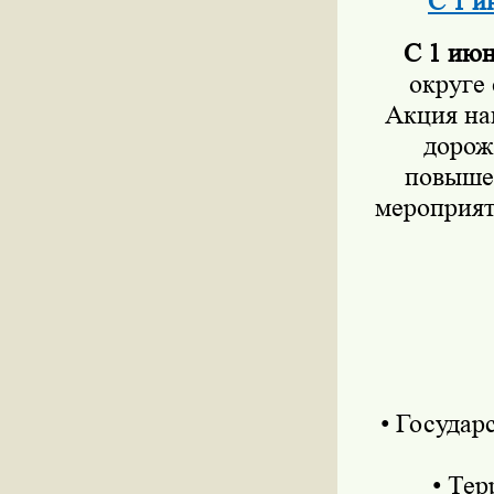
С 1 
С 1 июн
округе
Акция на
дорож
повышен
мероприят
• Государ
• Те