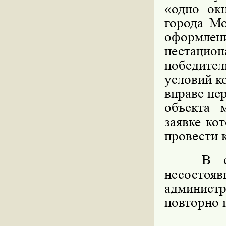
«одно ок
города Мо
оформл
нестацио
победите
условий к
вправе пе
объекта 
заявке ко
провести 
В случа
несосто
админист
повторно 