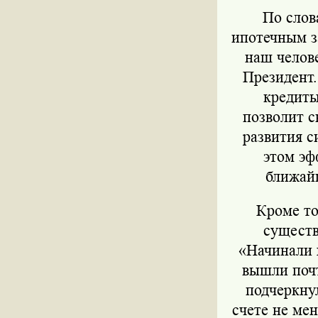
По слов
ипотечным з
наш челове
Президент.
кредит
позволит с
развития с
этом эф
ближайш
Кроме то
существ
«Начинали г
вышли почт
подчеркнул
счете не мен