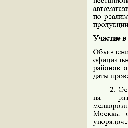
нестацио
автомагаз
по реализ
продукции,
Участие в
Объявлен
официал
районов о
даты пров
2. Основ
на разм
мелкорозн
Москвы 
упорядоч