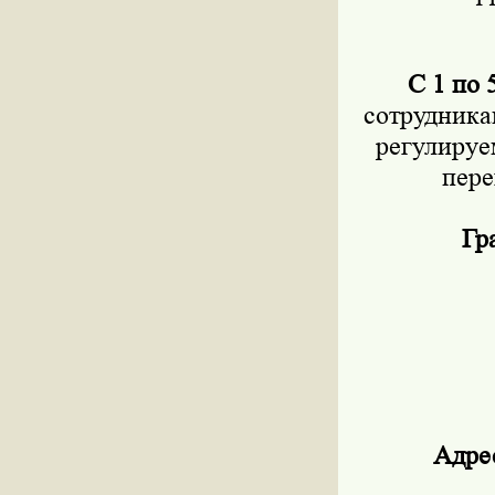
С 1 по 
сотрудник
регулируе
пере
Гр
Адре