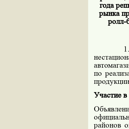
года ре
рынка пр
ролл-б
1. Пред
нестацио
автомагаз
по реализ
продукции,
Участие в
Объявлен
официал
районов о