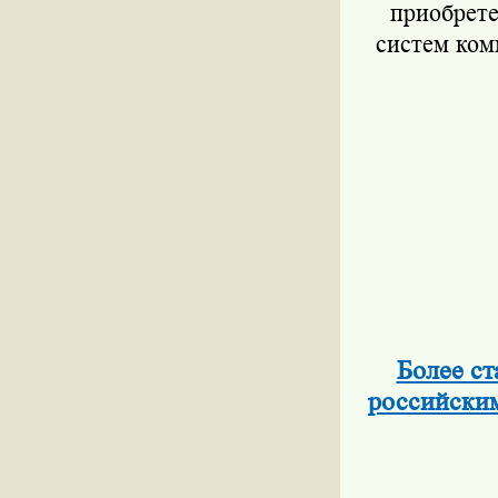
приобрет
систем ком
Более ст
российски