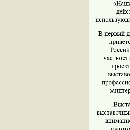
«Наша
дейс
использующ
В первый д
привет
Россий
частност
проект
выставо
професси
заинте
Выста
выставочны
внимание
подгот