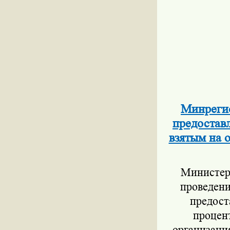
Минрегио
предоставл
взятым на 
Министер
проведени
предост
процен
организаци