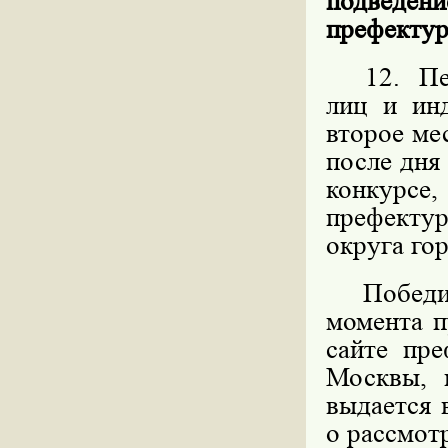
подведен
префектур
12. Пере
лиц и ин
второе ме
после дня
конкурс
префекту
округа го
Победите
момента п
сайте пре
Москвы, 
выдается 
о рассмот