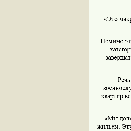
«Это макр
Помимо эт
катего
завершат
Речь
военнослу
квартир в
«Мы долж
жильем. Эту