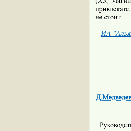
(Х5, Магни
привлекате
не стоит.
ИА "Алья
Д.Медведев
Руководст