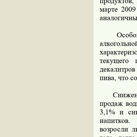
продуктов,
марте 2009
аналогичны
Особого 
алкоголь
характериз
текущего 
декалитров
пива, что с
Снижение 
продаж вод
3,1% и сн
напитков.
возросли л