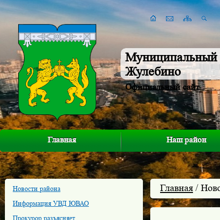
Муниципальный 
Жулебино
Официальный сайт
Главная
Наш район
Главная
/ Нов
Новости района
Информация УВД ЮВАО
Прокурор разъясняет