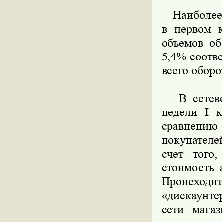
Наиболее с
в первом 
объемов об
5,4% соотв
всего оборо
В сетевой 
недели I к
сравнению 
покупателе
счет того
стоимость 
Происходи
«дискаунте
сети мага