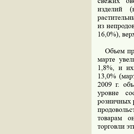
свежих ов
изделий (
растительн
из непродо
16,0%), вер
Объем прод
марте увел
1,8%, и их
13,0% (мар
2009 г. об
уровне со
розничных 
продоволь
товарам о
торговли эт