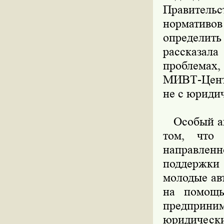
Правительс
нормативов
определит
рассказал
проблемах
МИВТ-Центр
не с юридич
Особый акц
том, что 
направлен
поддержки
молодые ав
на помощь
предприни
юридически