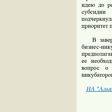
идею до ре
субсидии
подчеркну
приоритет
В заверше
бизнес-инк
предполага
ее необход
вопрос о 
инкубаторо
ИА "Алья