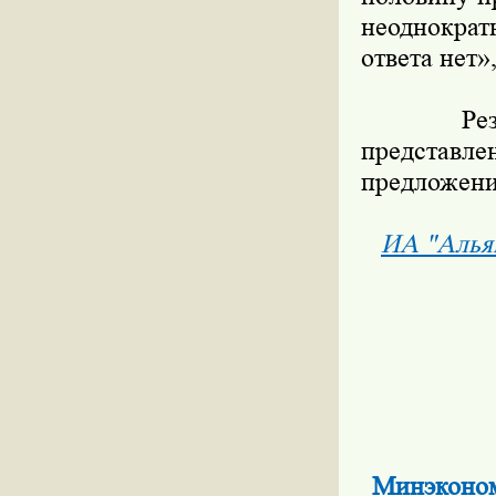
неоднократ
ответа нет»,
Резюмир
представле
предложени
ИА "Алья
Минэкономр