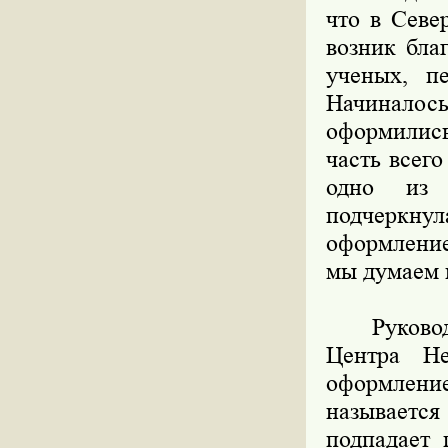
что в Севе
возник бла
ученых, пе
Начиналос
оформились
часть всег
одно из 
подчеркну
оформление
мы думаем н
Руководит
Центра Н
оформление
называется
подпадает 