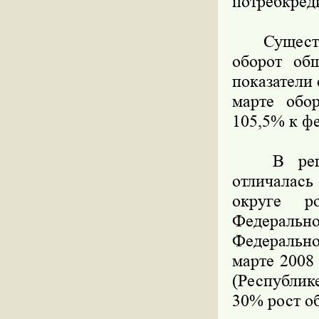
потребкред
Существен
оборот общ
показатели 
марте обо
105,5% к фе
В регион
отличалас
округе р
Федераль
Федерально
марте 2008 
(Республик
30% рост о