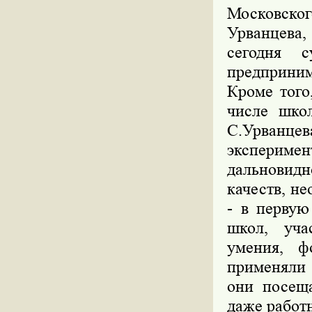
Московско
Урванцева,
сегодня с
предпринима
Кроме того
числе школ
С.Урванц
эксперим
дальновидн
качеств, н
- в перву
школ, уча
умения, ф
применяли 
они посеща
даже работ