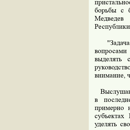
пристальн
борьбы с 
Медведев 
Республики
"Задача в
вопросами
выделять с
руководств
внимание, ч
Выслушав д
в последн
примерно 
субъектах
уделять св