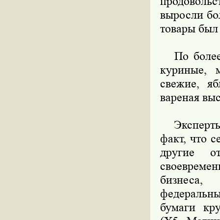
продовольс
выросли бо
товары был
По более 
куриные, 
свежие, яб
вареная выс
Эксперты 
факт, что 
другие о
своевреме
бизнеса,
федеральны
бумаги кр