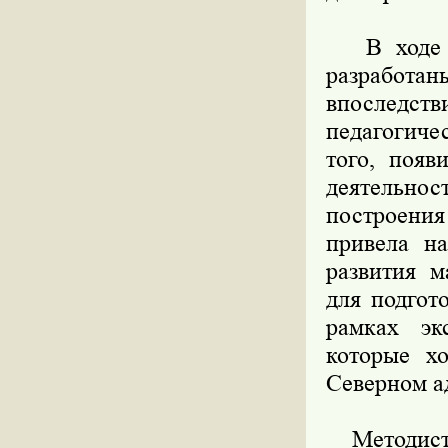
В ходе ре
разработан
впоследст
педагогиче
того, появ
деятельнос
построения
привела на
развития м
для подгот
рамках эк
которые х
Северном а
Методист 