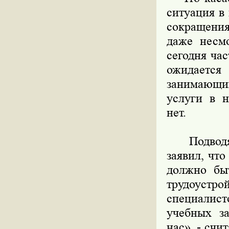
ситуация в
сокращения
даже несмо
сегодня ча
ожидаетс
занимающих
услуги в 
нет.
Подводя 
заявил, чт
должно бы
трудоуст
специалист
учебных з
нас», - сч