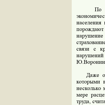
По слов
экономиче
населения 
порождают 
нарушение 
страховани
связи с к
нарушений
Ю.Воронин
Даже опер
которыми в
несколько 
мере расц
труда, счит