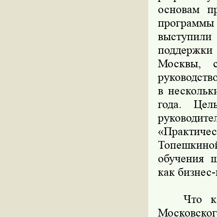
основам пр
программы
выступил
поддержки
Москвы, с
руководств
в нескольк
года. Цел
руководит
«Практичес
Топешкиной
обучения ш
как бизнес
Что касае
Московског