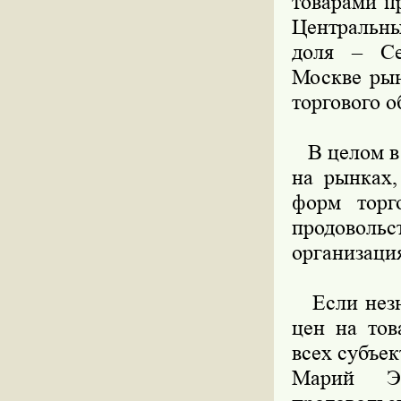
товарами п
Центральн
доля – Се
Москве рын
торгового о
В целом в 
на рынках,
форм торг
продовольст
организация
Если незна
цен на тов
всех субъе
Марий Э