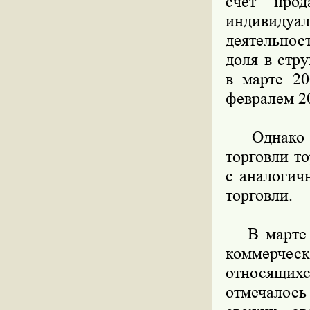
счет про
индивидуа
деятельнос
доля в стр
в марте 20
февралем 20
Однако в 
торговли т
с аналогич
торговли.
В марте 2
коммерчес
относящих
отмечалось