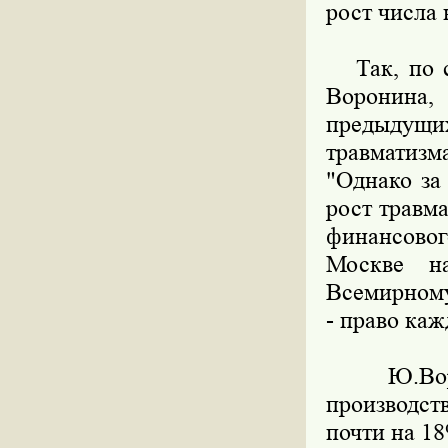
рост числа 
Так, по с
Воронина,
предыдущих
травматизм
"Однако за
рост травм
финансовог
Москве на
Всемирному
- право каж
Ю.Ворони
производст
почти на 1