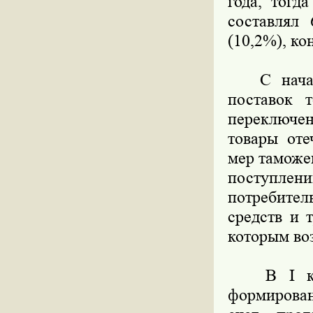
года, тогд
составлял
(10,2%), ко
С начала 
поставок 
переключен
товары оте
мер таможе
поступлен
потребите
средств и 
которым во
В I кварт
формирован