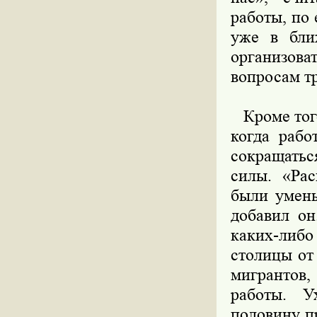
работы, по 
уже в бли
организова
вопросам т
Кроме того
когда рабо
сокращать
силы. «Рас
были умень
добавил он
каких-либо
столицы от
мигрантов
работы. У
половину п