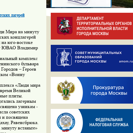
ских лагерей
 Мира на минуту
ских концлагерей
 на юго-востоке
кт ЮВАО Владимир
иальный комплекс
енинского бульвара
Городов – Героев
иком «Воину
лекса «Люди мира
 время Великой
тные плиты.
гались лагерным
освящена узникам
-
исла советских
ы и посвящена
ахау, Равенсбрюка.
минуту встаньте»