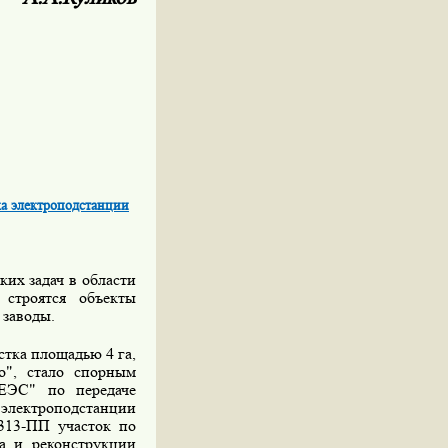
ка электроподстанции
их задач в области
 строятся объекты
 заводы.
тка площадью 4 га,
о", стало спорным
ЕЭС" по передаче
 электроподстанции
313-ПП участок по
а и реконструкции