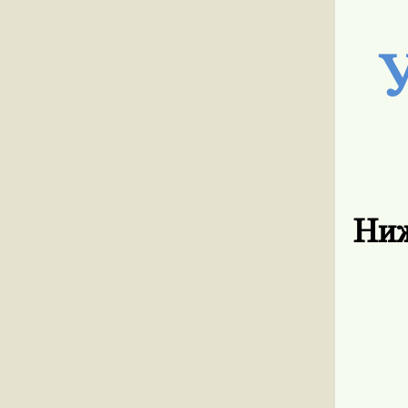
У
Ниж