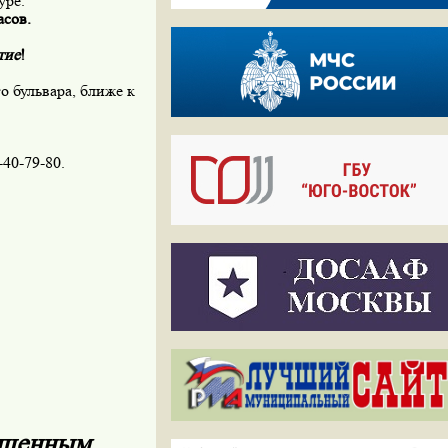
уре.
асов.
тие
!
 бульвара, ближе к
-40-79-80.
вященным