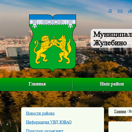
Муниципал
Жулебино
Официальный с
Главная
Наш район
Главная
/ Н
Новости района
Информация УВД ЮВАО
Прокурор разъясняет