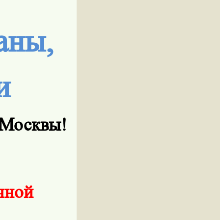
аны,
и
 Москвы!
чной