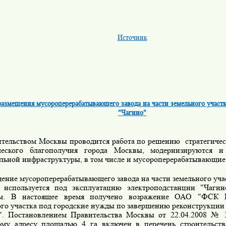
Источник
размещения мусороперерабатывающего завода на части земельного участ
"Чагино"
льством Москвы проводится работа по решению стратегическ
ческого благополучия города Москвы, модернизируются и
льной инфраструктуры, в том числе и мусороперерабатывающие
ние мусороперерабатывающего завода на части земельного учас
 используется под эксплуатацию электроподстанции "Чагин
ом. В настоящее время получено возражение ОАО "ФСК 
ого участка под городские нужды по завершению реконструкции
". Постановлением Правительства Москвы от 22.04.2008 № 
ому адресу площадью 4 га включен в перечень строительств