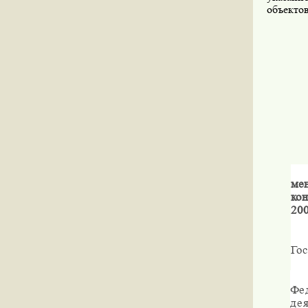
объектов
ме
ко
200
Го
Фе
де