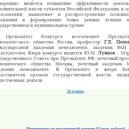
дерации» является повышение
эффективности деятел
олнительной власти субъектов Российской
Федерации и 
разований, выявление и распространение
положит
равления и формирование банка данных лучших 
ударственном и муниципальном уровне.
Оргкомитет Конкурса возглавляют Президе
ономического
общества России, профессор
Г.Х. Поп
ждународной Академии менеджмента, академик РА
едседателем Жюри конкурса является
Ю.М.
Лужков
- Мэ
ударственного Совета при Президенте РФ,
почетный през
ономического общества Москвы, почетный академик
адемии менеджмента. В Оргкомитет и жюри Кон
едставители органов государственной власти, ви
щественные
деятели.
Источник
Приглашение на праздничный концерт "Салют, победы"