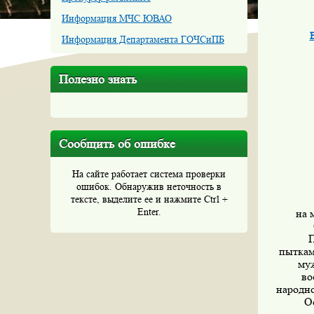
Информация МЧС ЮВАО
Информация Департамента ГОЧСиПБ
Полезно знать
Сообщить об ошибке
На сайте работает система проверки
ошибок. Обнаружив неточность в
тексте, выделите ее и нажмите Ctrl +
Enter.
на 
Перва
пыткам
муж
во
народно
Осущес