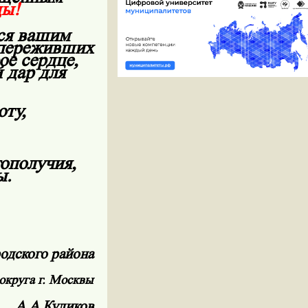
ды!
ься вашим
 переживших
ое сердце,
 дар для
оту,
гополучия,
ы.
одского района
округа г. Москвы
А.А.Куликов