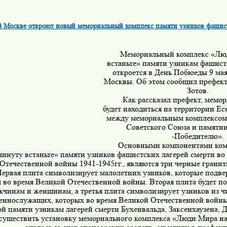
В Москве откроют новый мемориальный комплекс памяти узников фашист
Мемориальный комплекс «Люди
встаньте» памяти узникам фашист
откроется в День Побюеды 9 мая
Москвы. Об этом сообщил префе
Зотов.
Как рассказал префект, мемор
будет находиться на территории Ес
между мемориальным комплексом 
Советского Союза и памятн
-Победителю».
Основными компонентами комп
минуту встаньте» памяти узников фашистских лагерей смерти во
Отечественной войны 1941-1945гг., являются три черные грани
я плита символизирует малолетних узников, которые подвер
 во время Великой Отечественной войны. Вторая плита будет п
чинам и женщинам, а третья плита символизирует узников из ч
еннослужащих, которых во время Великой Отечественной войн
й памяти узникам лагерей смерти Бухенвальда, Заксенхаузена, Д
твить установку мемориального комплекса «Люди Мира на 