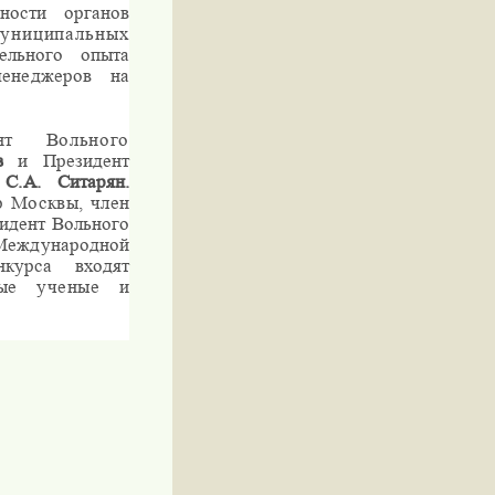
ьности органов
муниципальных
ельного опыта
менеджеров
на
нт Вольного
ов
и Президент
Н
С.А. Ситарян.
р Москвы, член
идент Вольного
Международной
курса входят
дные ученые и