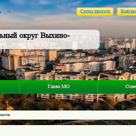
Схема проезда
Контак
ьный округ Выхино-
айт
Глава МО
Сове
овости