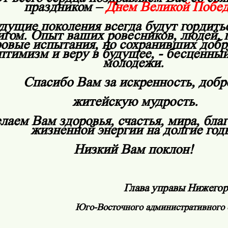
праздником –
Днем Великой Побе
дущие поколения всегда будут гордит
игом. Опыт ваших ровесников, людей,
овые испытания, но сохранивших добр
птимизм и веру в будущее, - бесценный
молодежи.
Спасибо Вам за искренность, добр
житейскую мудрость.
лаем Вам здоровья, счастья, мира, бла
жизненной энергии на долгие год
Низкий Вам поклон!
Глава управы Нижегор
Юго-Восточного административного 