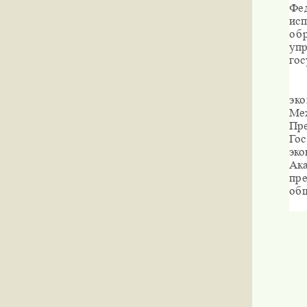
Фе
исп
об
уп
гос
эк
Ме
Пр
Гос
эк
Ак
пр
об