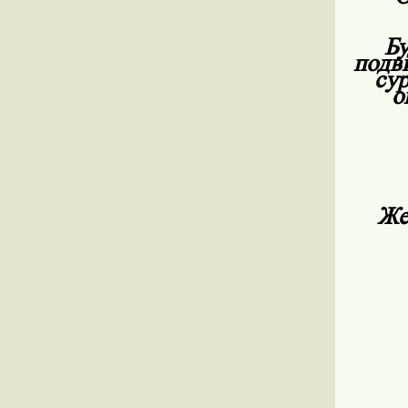
Бу
подв
сур
о
Же