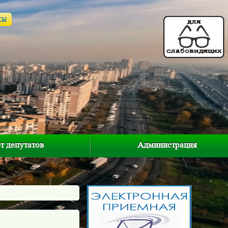
ты
т депутатов
Администрация