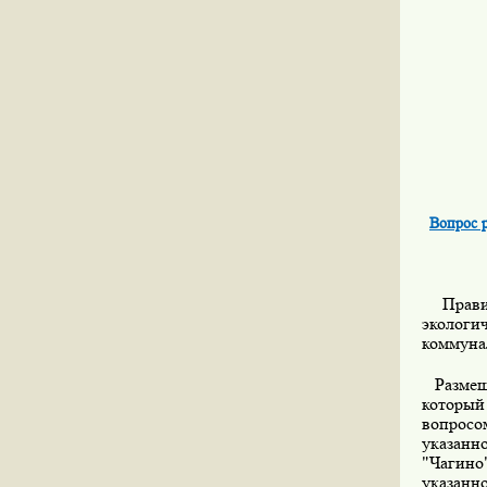
Вопрос 
Правите
экологи
коммуна
Размеще
который
вопрос
указанн
"Чагино
указанн