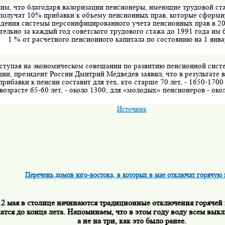
м, что благодаря валоризации пенсионеры, имеющие трудовой ста
 получат 10% прибавки к объему пенсионных прав, которые сформи
едения системы персонифицированного учета пенсионных прав в 20
ельно за каждый год советского трудового стажа до 1991 года им 
1 % от расчетного пенсионного капитала по состоянию на 1 январ
ступая на экономическом совещании по развитию пенсионной сист
ии, президент России Дмитрий Медведев заявил, что в результате 
прибавки к пенсии составит для тех, кто старше 70 лет, - 1650-1700 
 возрасте 65-60 лет, - около 1300, для «молодых» пенсионеров - око
Источник
Перечень домов юго-востока, в которых в мае отключат горячую 
12 мая в столице начинаются традиционные отключения горячей 
атся до конца лета. Напоминаем, что
в этом году воду всем выкл
а не на три, как это было ранее
.