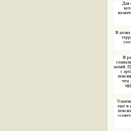
Для 
кот
назнач
В целях
терр
соо
В р
социал
копий. 
с арх
пенсии
чем 
эф
Усилен
еще и 
пенсио
«совет