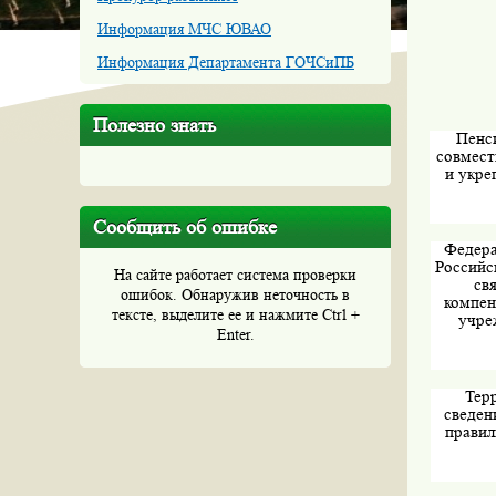
Информация МЧС ЮВАО
Информация Департамента ГОЧСиПБ
Полезно знать
Пенс
совмест
и укре
Сообщить об ошибке
Федера
Российс
На сайте работает система проверки
св
ошибок. Обнаружив неточность в
компен
тексте, выделите ее и нажмите Ctrl +
учре
Enter.
Тер
сведен
правил