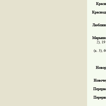
Красно
Краснодо
Люблинск
Марьинск
2), 19 
(к. 3), 6
Новоро
Новочер
Перерва 
Перерви