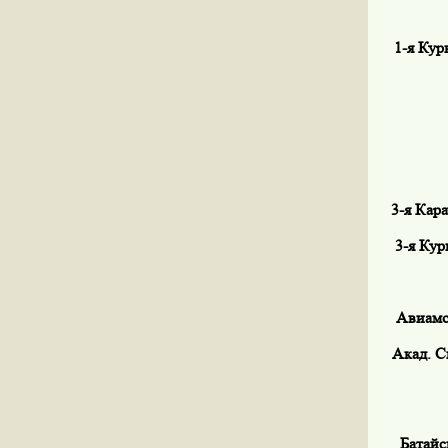
1-я Курь
3-я Кара
3-я Кур
Авиамот
Акад. Ск
Батайс