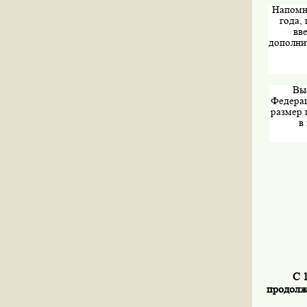
Напомни
года,
вв
дополнит
Вы
Федерац
размер 
в
С 
продолж