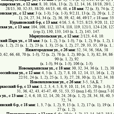
дарская ул., с 12 мая:
8, 10, 10А, 13 (к. 2), 12, 14, 16, 18/18, 20/1, 
28/15, 30, 32-35, 38/20, 44/13, 46, 48,
с 18 мая:
72 (к. 3), 74 (к. 2
нская ул., с 12 мая:
3 (к. 1-3), 5 (к. 1-3), 9/2,11, 13 (к. 2), 20 (к. 1, 2
1), 24, 27, 34, 34 (к. 2), 36, 39, 42, 46, 49/17, с 18 мая: 53
Курьяновский б-р, с 13 мая:
4/16, 5, 6, 7/25, 8/23, 9/20, 11, 12
ая ул., с 13 мая:
104, 108, 112, 117/4, 118, 119, 121/1, 124-126, 127
(стр.1), 130, 133, 143 (к. 1, 2), 145, 147.
Мариупольская ул., с 12 мая:
2/123, 4-8, 10.
ий Парк ул., с 18 мая:
3 (к. 1, 2), 5 (к. 1-3), 7 (к. 1, 2), 9 (к. 1, 2), 
(к. 1, 2), 21 (к. 1, 2), 23 (к. 1, 3), 25 (к. 1, 2), 27, 29, 33, 35, 39 (к. 1, 
Нижегородская ул., с 26 мая:
52, 54, 56, 56А, 58
0, 62, 66, 68, 70 (к. 1-3), 72 (к. 2), 78 (к. 1, 2), 80 (к. 1, 3), 82, 84, 86
90 (к. 1, 2), 92
(к. 1-3), 94 (к. 1-3), 106 (к. 1-3).
Новомарьинская ул., с 18 мая:
30, 32, 34, 36 (к. 1, 2), 38
ссийская ул., с 12 мая:
4, 5 (к. 1, 2), 7, 8, 10, 12, 14, 15, 16 (к. 1, 2
22/31, 24 (к. 1, 2), 25 (к. 1, 3), 27, 28, 30 (к. 1), 32, 34, 38
Новохохловская ул., с 26 мая:
3-5, 5А,Б, 7.
касский б-р, с 13 мая:
1, 2, 3, 4, 5, 8, 9, 10, 11, 14, 15, 20 (к. 1-3), 
31, 36, 42, 43, 45-47, 49, 51, 53, 55 (под.1-6), 55 (под.7-10
ул., с 13 мая:
2, 4, 6, 10, 12, 14, 20, 24, 26 (к. 1, 2), 28, 34, 38, 40, 5
72, 74.
нский б-р, с 18 мая:
1, 3, 7 (к. 1, 2), 9, 15 (к. 1, 2), 17 (к. 1), 19 (к. 
27 (к. 1, 2).
Перовское шоссе, с 12 мая:
6, 6а, 10 (к. 1, 2), 12, 14, 16/2, 18/1 (