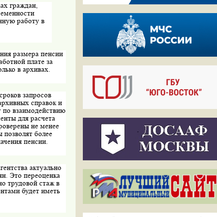
ах граждан,
ременности
нную работу в
ения размера пенсии
аботной плате за
лько в архивах.
сроков запросов
архивных справок и
у по взаимодействию
енты для расчета
проверены не менее
ы позволят более
ачения пенсии.
гентства актуально
ян. Это переоценка
о трудовой стаж в
ентами будет иметь