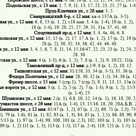
Подольская ул., с 13 мая:
1, 7, 9, 11, 13, 17, 21, 23, 25, 27 (к. 1-4
Пруд-Ключики ул., с 26 мая:
3, 5.
Самаркандский б-р, с 12 мая:
кв-л 137А (к. 3-5).
ая ул., с 12 мая:
6, 8, 53 (к. 1, 2), с18 мая: 3, 4 (к. 1-4), 10 (к. 1, 2), 
18 (к. 1-4), 19, 20, 25, 27, 29, 31, 31а, 37, 41, 49.
Спортивный пр-д, с 12 мая:
3, 4, 4а, 4б, 6, 8.
ольская ул., с 12 мая:
15, 15 (к. 2), 17. 17 А (к. 1, 2), 17 (к. 2), 19 (
28 (к. 2), 30, 32, 34, 36, 42, 44, 46, 48.
 ул., с 12 мая:
3, 4, 5, 6, 7, 8, 11, 14, 15,16/47, 22, 23, 23 (к. 2), 24, 2
28, 30.
ская ул., с 12 мая:
4 (к. 1-3), 6 (к. 1, 2), 7, 8 (к. 1, 2), 9, 10/21, 11(к.
Таможенный пр-д, с 12 мая:
д.1/9, 8 (к. 1, 2), 10, 12.
Ташкентская ул., с 12 мая:
31/158, 33, 34 (к. 3-5), 35, 36 (к. 1
Федора Полетаева ул., с 12 мая
: 28, 30, 32 (к. 1-5), 34, 36 (к. 1
Фрезер шоссе, с 15 мая:
5 (стр.1), 7 (стр.2), 9, 11, 13, 15, 15в (
 ворота ул., с 12 мая:
3 (к. 1, 2), 5 (к. 2), 7 (к. 1-3), 9 (к. 1, 2), 15/
(к. 1-4), 23.
Шумилова ул., с 12 мая:
2 (к. 1), 6,8, 10, 12, 14 (к. 1), 16, 18, 20, 2
узиастов шоссе, с 26 мая:
11А (к. 1-4), 13, 15/16, 18, 20, 20А,Б,В, 2
нинцев ул., с 12 мая:
65/47 (к. 1, 2), 67 (к. 1, 2), 69, 71 (к. 2,3), 73 
), 79 (к. 1-6), 81 (к. 1), 82, 83 (к. 1, 3), 84, 85 (к. 1, 2,5), 86, 88, 90, 
95/13 (к. 1), 97 (к. 1-4), 98, 100, 101 (к. 2,3), 102, 103 (к. 1, 3), 105 (к.
09 (к. 1, 2) 111 (к. 1, 3), 113 (к. 1-5), 117 (к. 2-4), 119, 121 (к. 1-5), 1