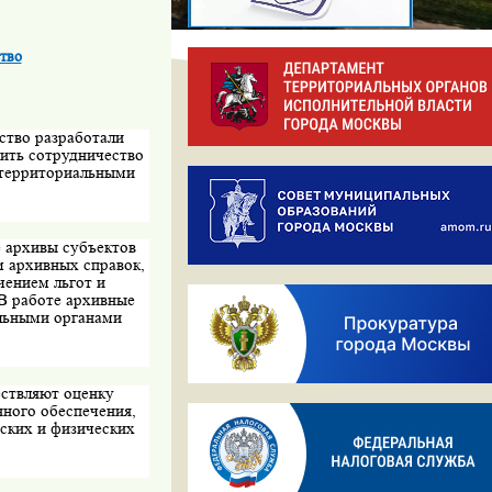
тво
ство разработали
ить сотрудничество
 территориальными
 архивы субъектов
м архивных справок,
чением льгот и
 В работе архивные
льными органами
ствляют оценку
нного обеспечения,
ских и физических