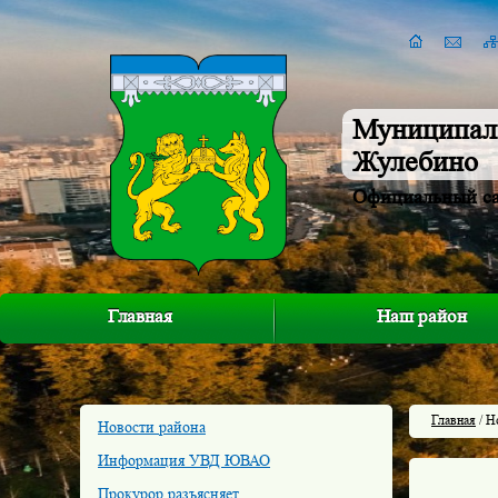
Муниципал
Жулебино
Официальный с
Главная
Наш район
Главная
/ Н
Новости района
Информация УВД ЮВАО
Прокурор разъясняет