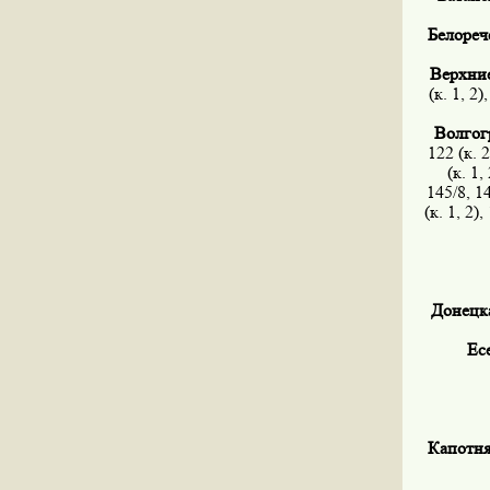
Белорече
Верхние
(к. 1, 2)
Волгогр
122 (к. 2
(к. 1,
145/8, 14
(к. 1, 2),
Донецкая
Ес
Капотня 