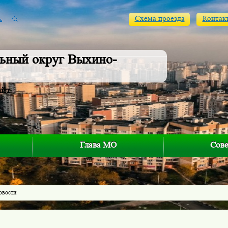
Схема проезда
Контак
ьный округ Выхино-
айт
Глава МО
Сове
овости