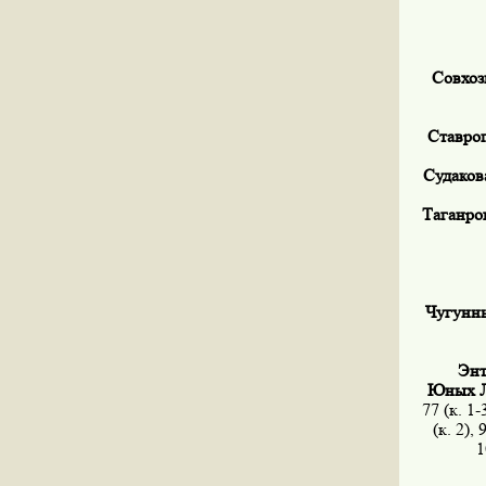
Совхозн
Ставроп
Судакова
Таганрог
Чугунные
Энт
Юных Ле
77 (к. 1-3
(к. 2), 
1