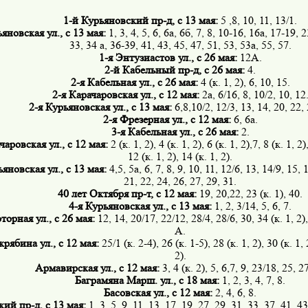
1-й Курьяновский пр-д, с 13 мая:
5 ,8, 10, 11, 13/1.
яновская ул., с 13 мая:
1, 3, 4, 5, 6, 6а, 6б, 7, 8, 10-16, 16а, 17-19, 2
33, 34 а, 36-39, 41, 43, 45, 47, 51, 53, 53а, 55, 57.
1-я Энтузиастов ул., с 26 мая:
12А.
2-й Кабельный пр-д, с 26 мая:
4.
2-я Кабельная ул., с 26 мая:
4 (к. 1, 2), 6, 10, 15.
2-я Карачаровская ул., с 12 мая:
2а, 6/16, 8, 10/2, 10, 12
2-я Курьяновская ул., с 13 мая:
6,8,10/2, 12/3, 13, 14, 20, 22
2-я Фрезерная ул., с 12 мая:
6, 6а.
3-я Кабельная ул., с 26 мая:
2.
чаровская ул., с 12 мая:
2 (к. 1, 2), 4 (к. 1, 2), 6 (к. 1, 2),7, 8 (к. 1, 2)
12 (к. 1, 2), 14 (к. 1, 2).
ьяновская ул., с 13 мая:
4,5, 5а, 6, 7, 8, 9, 10, 11, 12/6, 13, 14/9, 15, 
21, 22, 24, 26, 27, 29, 31.
40 лет Октября пр-т, с 12 мая:
19, 20,22, 23 (к. 1), 40.
4-я Курьяновская ул., с 13 мая:
1, 2, 3/14, 5, 6, 7.
орная ул., с 26 мая:
12, 14, 20/17, 22/12, 28/4, 28/6, 30, 34 (к. 1, 2)
А.
рябина ул., с 12 мая:
25/1 (к. 2-4), 26 (к. 1-5), 28 (к. 1, 2), 30 (к. 1, 
2).
Армавирская ул., с 12 мая:
3, 4 (к. 2), 5, 6,7, 9, 23/18, 25, 2
Баграмяна Марш. ул., с 18 мая:
1, 2, 3, 4, 7, 8.
Басовская ул., с 12 мая:
2, 4, 6, 8.
кий пр-д, с 13 мая:
1, 3, 5, 9, 11, 13, 17, 19, 27, 29, 31, 33, 37, 41, 43