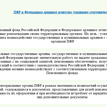
ПФР и Федеральное архивное агентство усиливают сотрудничес
ионный фонд Российской Федерации и Федеральное архивное агент
ные рекомендации своим территориальным органам. Их цель - усил
пить взаимодействие государственных и муниципальных архивов с
органами ПФР.
льные государственные архивы, государственные и муниципальные
кой Федерации проводят значительную работу по выдаче граждана
язанных с их социальной защитой, пенсионным обеспечением, полу
саций в соответствии с законодательством Российской Федерации.
ждения активно взаимодействуют с соответствующими территориа
Пенсионного фонда.
риториальные органы ПФР в рамках имеющихся полномочий осуще
ий, содержащихся в документах, представленных для целей пенсио
ьность их оформления и при необходимости истребуют от юридиче
лиц дополнительные документы.