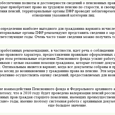
обеспечения полноты и достоверности сведений о пенсионных прав
орые приобретают право на трудовую пенсию по старости, и своев
ения пенсий, территориальные органы ПФР проводят заблаговреме
отношении указанной категории лиц.
 определения наиболее выгодного для гражданина варианта исчисл
иториальные органы ПФР рекомендуют представить сведения о зар
тветствующие годы. Очень часто такие сведения можно получить то
азработанных рекомендациях, в частности, идет речь о соблюдении 
ьно-правового характера, предоставлении правильно оформленных 
При этом региональные отделения Пенсионного фонда усилят работ
ивами с целью оказания помощи гражданам, которые готовят докум
. Оптимальным является вариант, когда все документы собраны и 
за месяц до возникновения у гражданина права на пенсию. Эти мер
фективно осуществлять оценку сведений, предоставляемых для назн
ие взаимодействия Пенсионного фонда и Федерального архивного а
потому, что в 2010 году будет проведена валоризация пенсий росси
нных прав граждан старшего поколения, имеющих преимущественн
ские» годы, именно поэтому системная работа с архивными докум
еще большее значение.