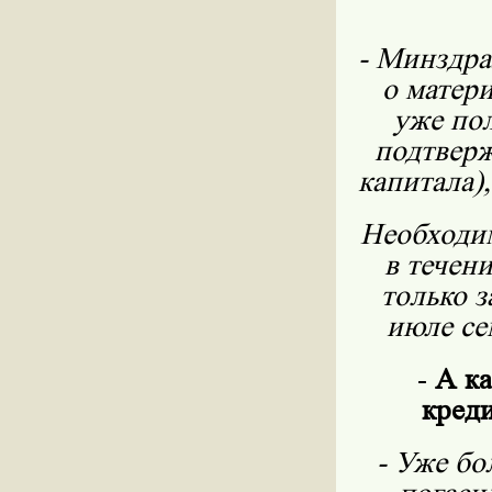
- Минздра
о матери
уже пол
подтверж
капитала)
Необходим
в течен
только з
июле се
-
А ка
креди
- Уже бо