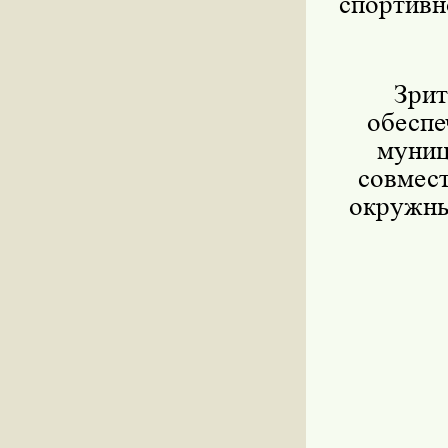
спортивн
Зрит
обеспе
муниц
совмес
окружны