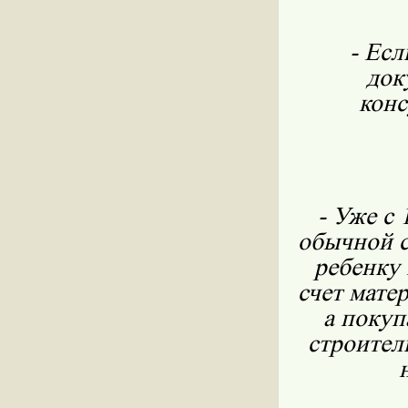
- Есл
док
конс
- Уже с
обычной с
ребенку 
счет мате
а покуп
строител