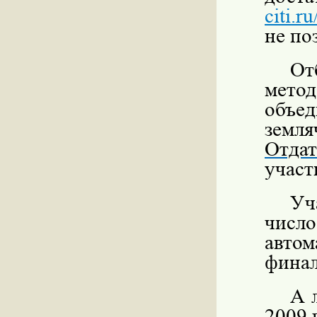
citi.r
не по
От
мето
объе
земл
Отдат
участ
Уч
числ
авто
финал
А 
2009 