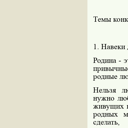
Темы конк
1. Навеки
Родина - э
привычные
родные лю
Нельзя л
нужно люб
живущих п
родных м
сделат