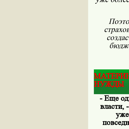
Поэто
страхо
создас
бюдже
МАТЕРИН
НУЖДЫ
- Еще од
власти, 
уже
повседн