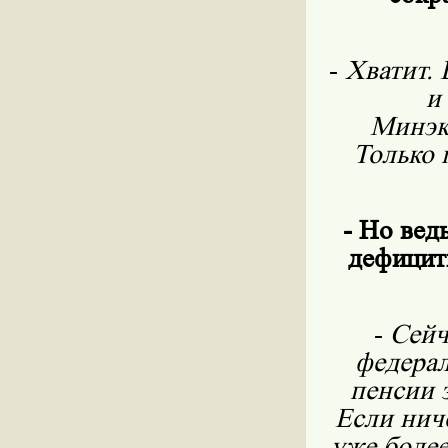
-
Хватит.
и
Минэк
Только 
- Но вед
дефицит
-
Сейч
федерал
пенсии 
Если ниче
уже боле