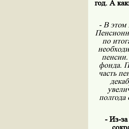
год. А ка
- В этом
Пенсионны
по итог
необходи
пенсии.
фонда. П
часть пе
декаб
увели
полгода 
- Из-з
сокр