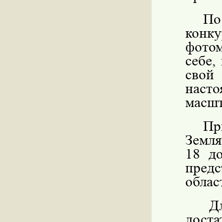
По
конк
фотом
себе,
сво
наст
масшт
Пр
Земля
18 д
предс
облас
Д
дост