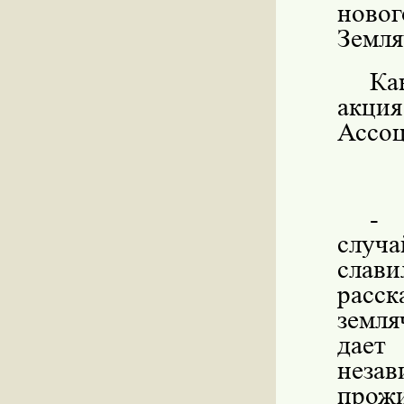
ново
Земля
Ка
акция
Ассоц
- 
случ
слав
расс
земля
дает
незав
прожи