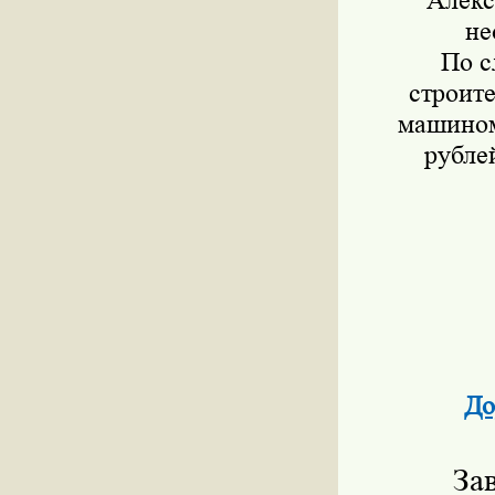
Алекс
не
По с
строите
машином
рубле
До
За