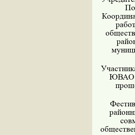
По
Координа
работ
обществ
райо
муниц
Участник
ЮВАО г
прош
Фестив
районн
сов
обществе