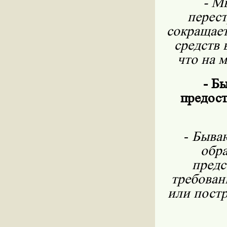
- М
перес
сокращает
средств 
что на 
- Б
предост
-
Бываю
обра
предс
требован
или постр