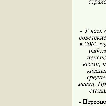
страхо
-
У всех 
советски
в 2002 го
работа
пенсио
всеми, к
каждый
средне
месяц. Пр
стажа
- Переоце