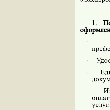
1. П
оформлен
·
префе
·
Удо
·
Ед
докум
·
И
опла
услуг.