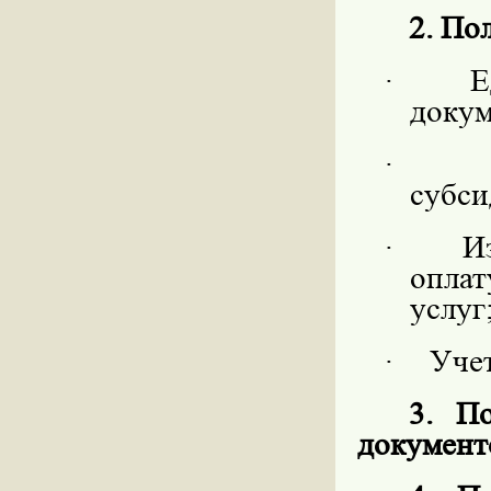
2. По
·
Е
докум
·
субси
·
И
опла
услуг
·
Уче
3. П
документ