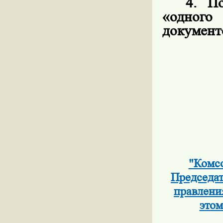
4.
П
«одног
документ
"Комсо
Председат
правлени
этом