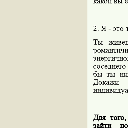
какой вы е
2. Я - это
Ты живе
романти
энергичн
соседнего
бы ты ни
Докажи
индивидуа
Для того,
зайти по 