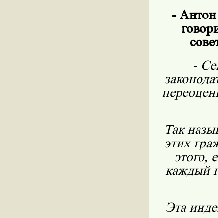
- Антон
говори
сове
-
Се
законода
переоцен
Так назы
этих гра
этого, 
каждый г
Эта инде