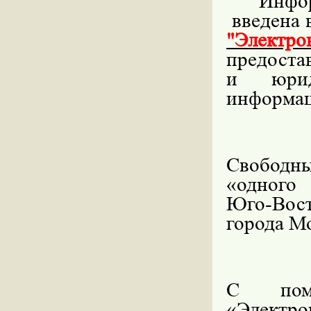
Инфо
введена
"Электро
предоста
и юрид
информац
Свободны
«одного
Юго-Вос
города М
С помо
«Электро