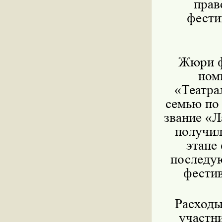
прав
фести
Жюри ф
ном
«Театра
семью по
звание «Л
получил
этапе
последу
фестив
Расходы
участн