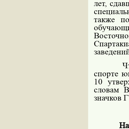
лет, сда
специальн
также по
обучающи
Восточно
Спарта
заведени
Ч
спорте ю
10 утвер
словам В
значков 
На