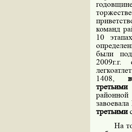
годовщи
торжеств
приветст
команд ра
10 этапа
определен
были под
2009г.г.
легкоатле
1408,
третьими
районной
завоевал
третьими
с
На т