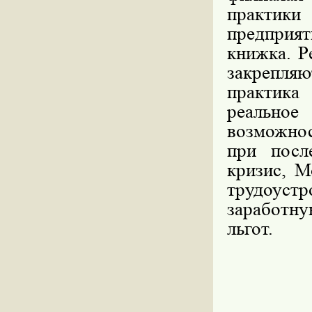
практи
предприят
книжка. Р
закрепляю
практика
реальное
возмож
при посл
кризис, М
трудоуст
заработн
льгот.