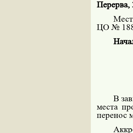
Перерва, 
Мест
ЦО № 188
Нача
В за
места пр
перенос 
Аккр