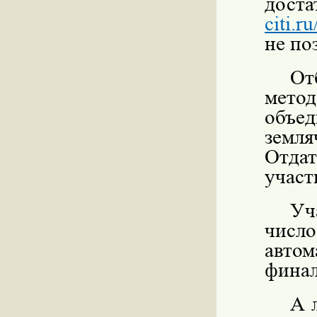
дост
citi.r
не по
От
мето
объе
земл
Отда
участ
Уч
числ
авто
финал
А 