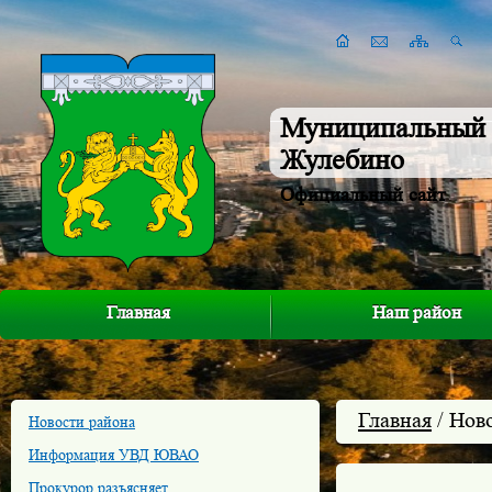
Муниципальный 
Жулебино
Официальный сайт
Главная
Наш район
Главная
/ Нов
Новости района
Информация УВД ЮВАО
Прокурор разъясняет