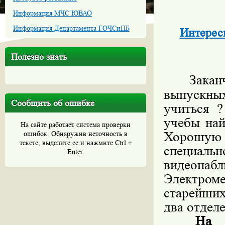
Информация МЧС ЮВАО
Информация Департамента ГОЧСиПБ
Интересн
Полезно знать
Заканч
выпускных
Сообщить об ошибке
учиться 
учебы най
На сайте работает система проверки
Хорошую 
ошибок. Обнаружив неточность в
тексте, выделите ее и нажмите Ctrl +
специаль
Enter.
видеона
Электром
старейши
два отдел
На отде