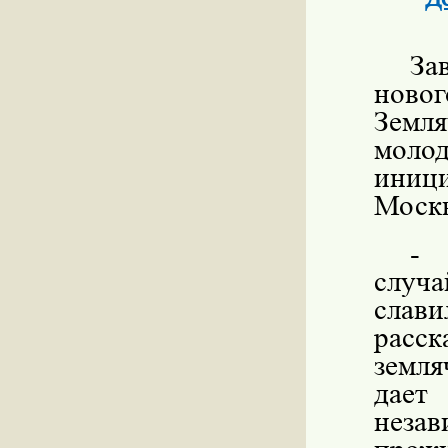
За
ново
Земл
моло
иници
Моск
- 
случ
слав
расс
земля
дает
незав