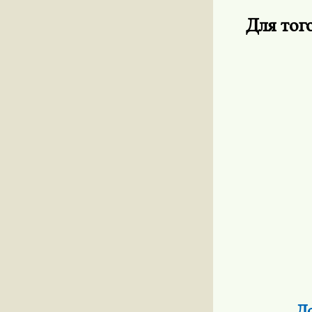
Для тог
До