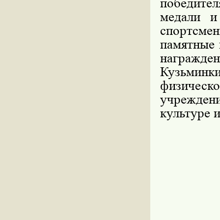
победите
медали и
спортсме
памятные 
награжд
Кузьминк
физическ
учрежден
культуре 