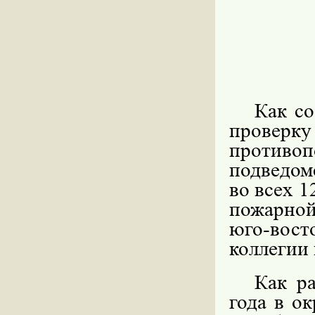
Как с
прове
против
подведом
во всех 1
пожарной
юго-вос
коллегии
Как ра
года в о