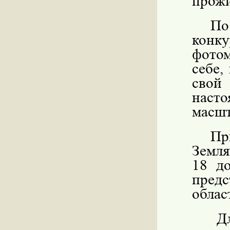
прожи
По
конк
фотом
себе,
сво
наст
масшт
Пр
Земля
18 д
предс
облас
Д