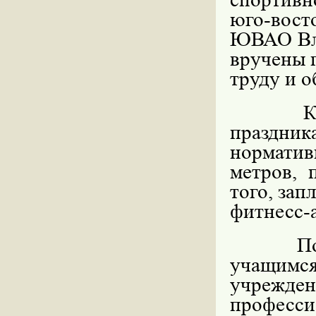
юго-вос
ЮВАО Вла
вручены 
труду и о
К
праздник
норматив
метров
, 
того, зап
фитнесс-а
П
учащимс
учрежден
професси