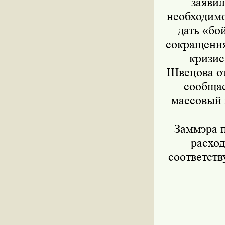
заявил
необходимо
дать «бо
сокращения
кризис
Швецова от
сообщае
массовый 
Заммэра п
расход
соответст