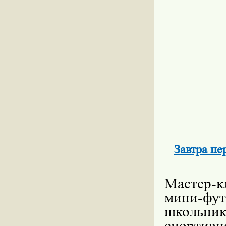
Завтра пе
Мастер-
мини-фут
школьн
спортивн