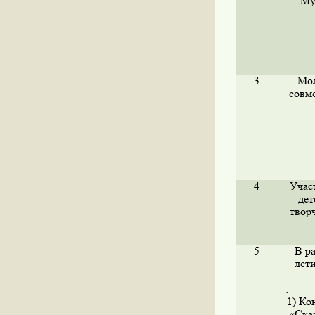
"Му
3
Мол
совм
4
Учас
дет
твор
5
В р
лет
:
1) Ко
«Сказ