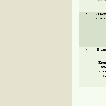
6
2) Ко
графи
7
В рам
Ком
ком
сов
с