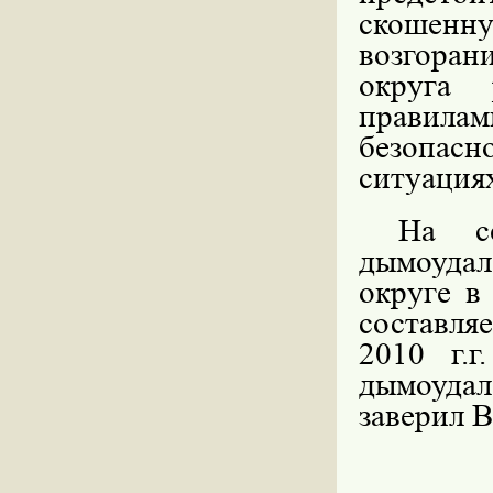
скошенну
возгоран
округа 
правил
безопасн
ситуация
На с
дымоудал
округе в
составляе
2010 г
.
дымоуда
заверил 