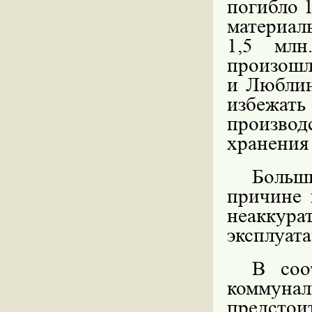
погибло 1
материал
1,5 млн
произошл
и Люблин
избеж
производ
хранения 
Больш
причине 
неаккур
эксплуат
В соо
коммунал
предстои