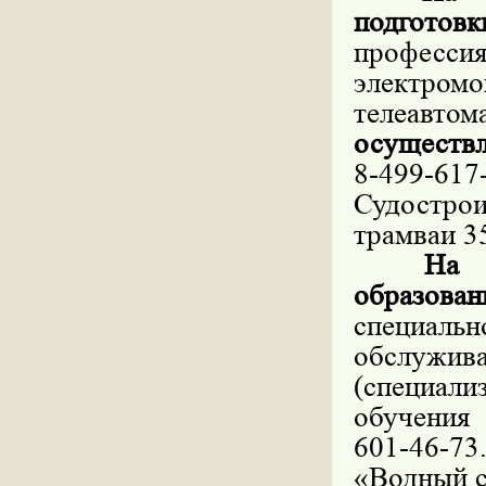
подготовк
профес
электром
телеавт
осуществл
8-499-61
Судострои
трамваи 3
На отде
образова
специал
обслужив
(специал
обучения 
601-46-73
«Водный ст