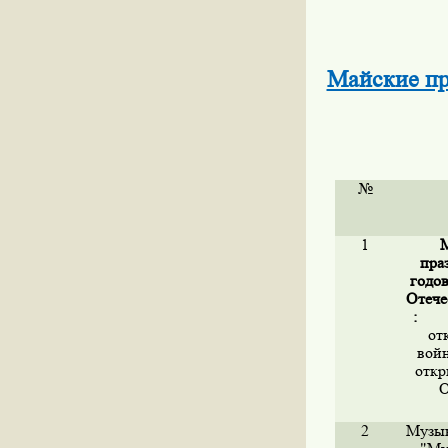
Майские пр
№
1
М
пра
годо
Отече
:
от
вой
откр
О
2
Музык