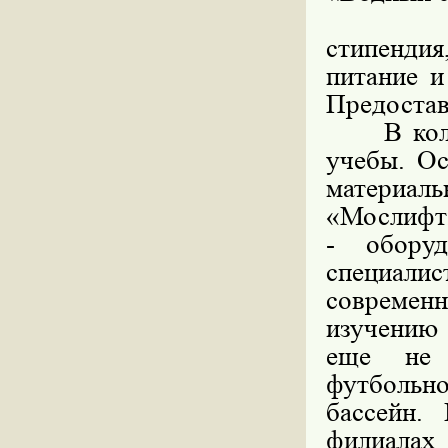
Учащ
стипенди
питание и
Предостав
В коллед
учебы. Ос
материал
«Мослиф
- обору
специалис
современ
изучению 
еще не 
футбольно
бассейн.
филиала