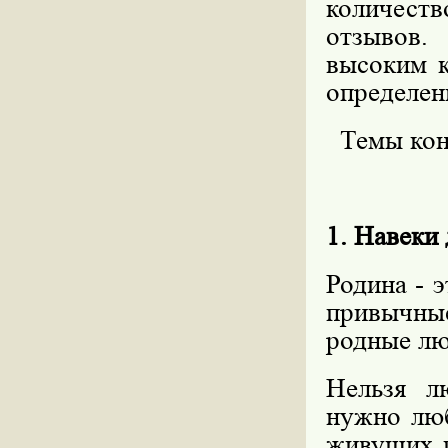
количе
отзывов.
высоким к
определен
Темы кон
1. Навеки
Родина - э
привычные
родные лю
Нельзя л
нужно люб
живущих п