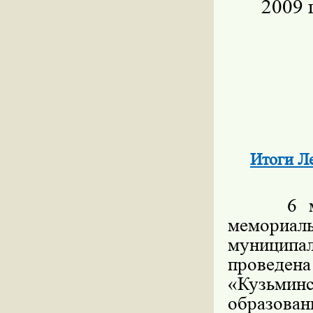
2009 
Итоги Л
6 мая 2
мемориал
муниципа
проведена
«Кузьмин
образова