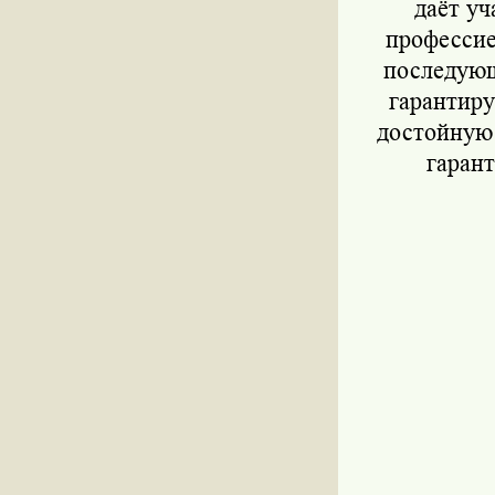
даёт уч
профессие
последующ
гарантиру
достойную 
гарант