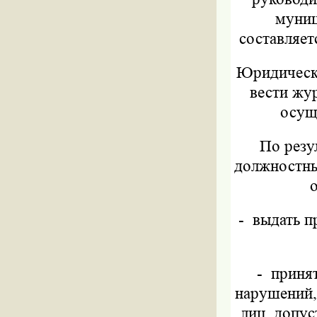
муниц
составляет
Юридически
вести жу
осущ
По резу
должностные
-
выдать п
-
приня
нарушений,
лиц, допус