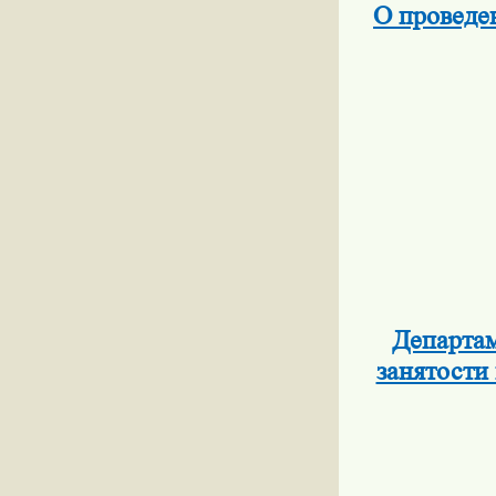
О проведе
Департам
занятост