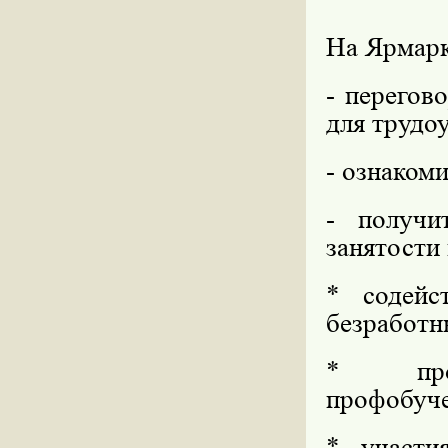
На Ярмарк
- перегов
для трудо
- ознаком
- получи
занятости
* содейс
безработн
* профк
профобуче
* участи