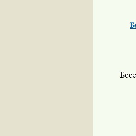
Б
Бес