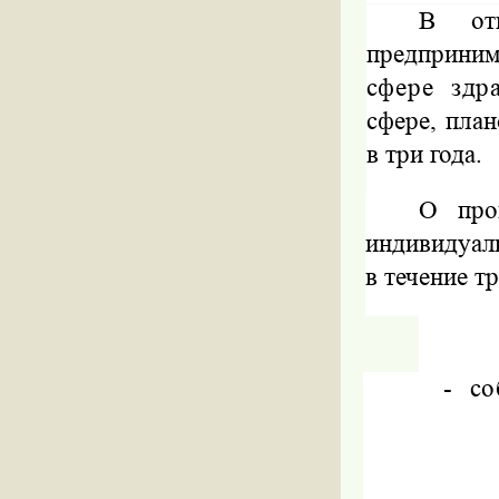
В отн
предприним
сфере здр
сфере, пла
в три года.
О про
индивидуал
в течение т
-
со