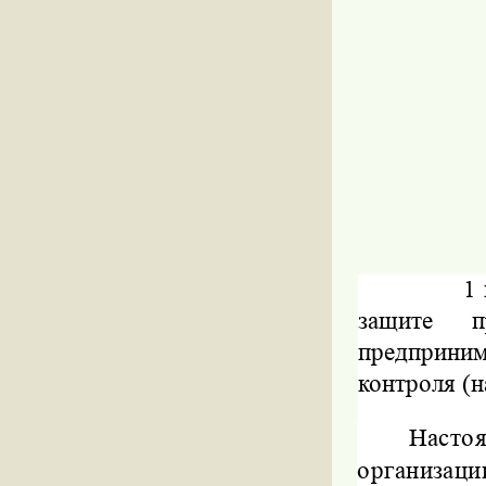
1
защите
предприни
контроля (н
Насто
организа