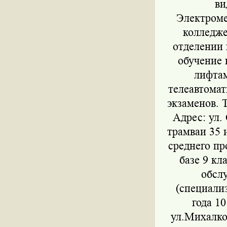
ви
Электроме
колледже
отделении 
обучение 
лифтам
телеавтомат
экзаменов. Т
Адрес: ул.
трамваи 35 
среднего пр
базе 9 кл
обсл
(специали
года 10
ул.Михалков