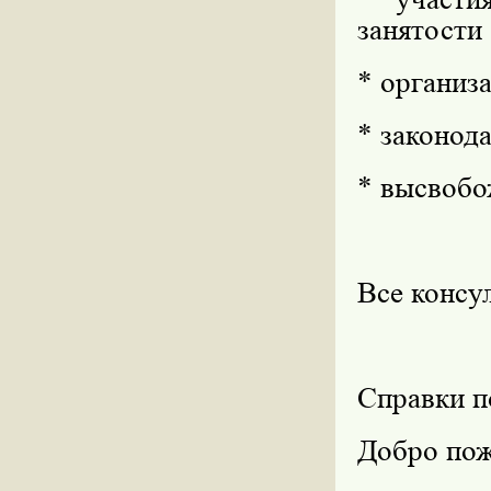
занятости
* организ
* законода
* высвобо
Все консу
Справки п
Добро пож