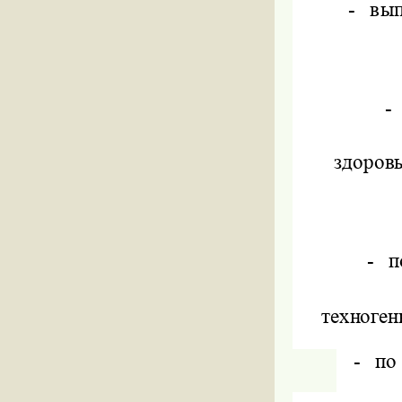
-
вып
-
здоров
-
п
техноген
-
по