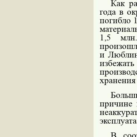
Как ра
года в о
погибло 1
материал
1,5 млн
произошл
и Люблин
избеж
производ
хранения 
Больш
причине 
неаккур
эксплуат
В соо