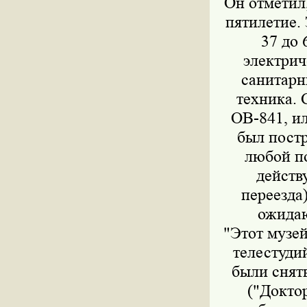
Он отметил,
пятилетие. 
37 до 
электрич
санитарн
техника. 
ОВ-841, и
был постр
любой по
действ
переезда
ожидаю
"Этот музе
телестудий
были снят
("Доктор