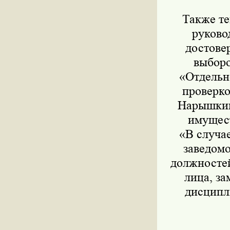
Также те
руково
достове
выборо
«Отдельн
проверко
Нарышкин
имущест
«В случа
заведом
должносте
лица, з
дисципл