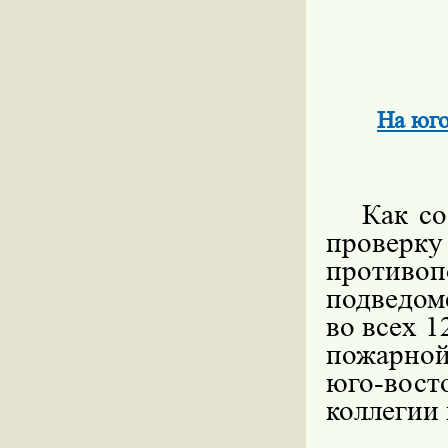
На юго
Как с
прове
против
подведом
во всех 1
пожарной
юго-вос
коллегии