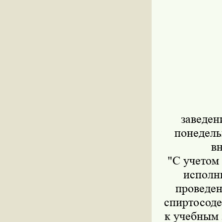
заведен
понедель
в
"С учетом
исполни
проведен
спиртосод
к учебным 