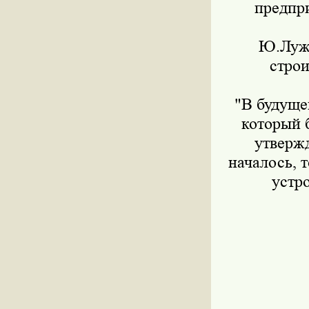
предпри
Ю.Лужк
строи
"В будуще
который 
утверж
началось, 
устр