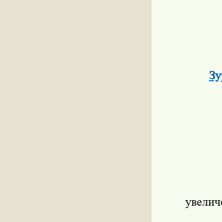
Зу
увелич