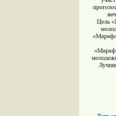
проголос
ве
Цель «
молод
«Марафо
«Марафо
молодежи
Лучши