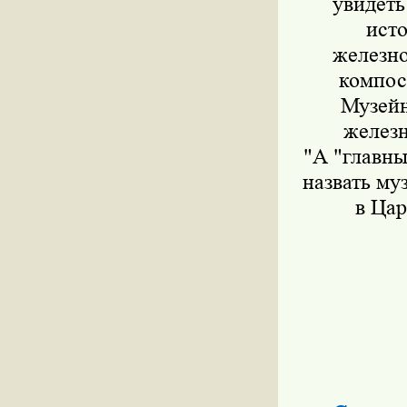
увидеть
ист
железн
компос
Музейн
железн
"А "главн
назвать му
в Цар