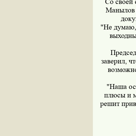
Со своей
Манылов 
доку
"Не думаю,
выходны
Председ
заверил, ч
возможно
"Наша ос
плюсы и м
решит прива