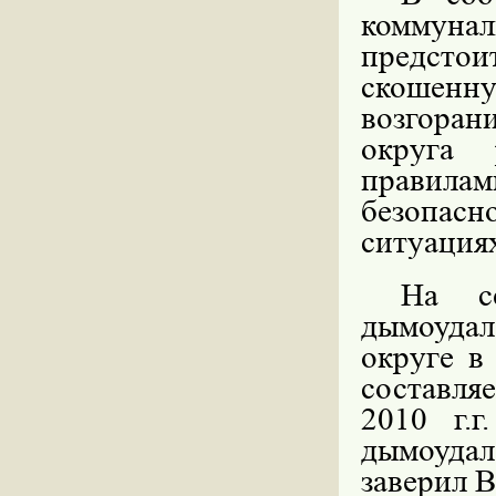
коммунал
предстои
скошенну
возгоран
округа 
правил
безопасн
ситуация
На с
дымоудал
округе в
составляе
2010 г
.
дымоуда
заверил 