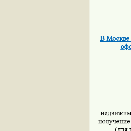
В Москве 
офо
недвижимо
получение
(для 