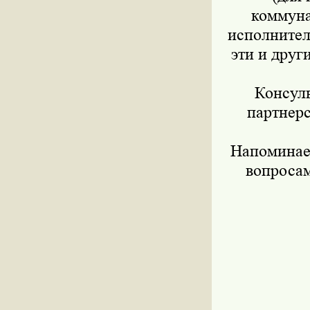
коммуна
исполнител
эти и друг
Консуль
партнер
Напоминае
вопросам