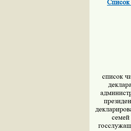
Список 
список ч
деклара
администр
президе
деклариров
семей
госслужащи