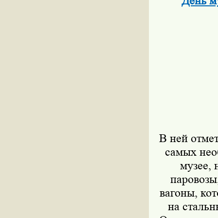
День м
В ней отме
самых нео
музее, 
паровозы
вагоны, кот
на стальн