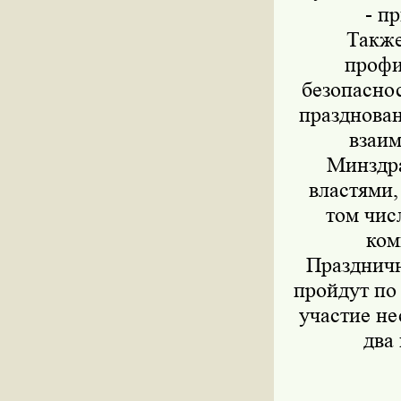
- п
Также
профи
безопасно
празднован
взаим
Минздра
властями,
том чис
ком
Праздничн
пройдут по 
участие не
два