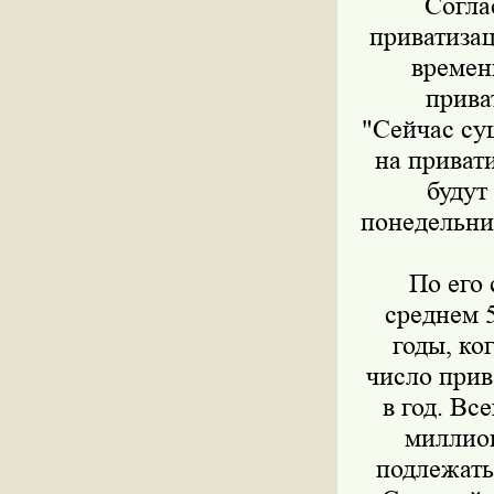
Согла
приватизац
времен
прива
"Сейчас су
на приват
будут
понедельни
По его
среднем 
годы, ко
число прив
в год. Вс
миллион
подлежать