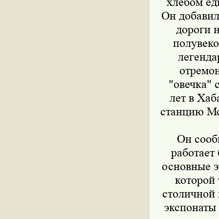
хлебом ед
Он добавил
дороги 
полувеко
легенда
отремон
"овечка" 
лет в Хаб
станцию Мо
Он сооб
работает
основные э
которой 
столичной 
экспонаты