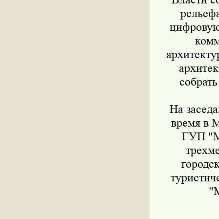
рельефа
цифровую
комм
архитекту
архитек
собрать
На заседа
время в 
ГУП "М
трехм
городс
туристич
"