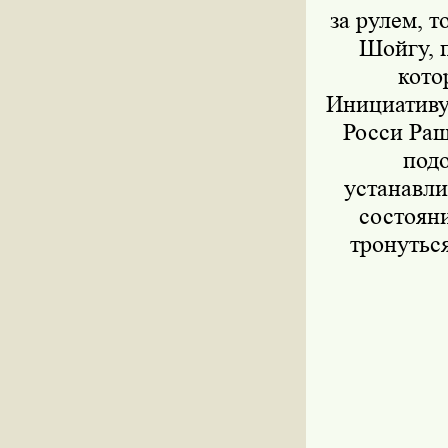
за рулем, т
Шойгу, 
кото
Инициативу
Росси Раш
подо
устанавли
состояни
тронуться