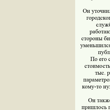
Он уточни
городско
служб
работаю
стороны би
уменьшился
публ
По его 
стоимость
тыс. 
параметров
кому-то ну
Он также
пришлось п