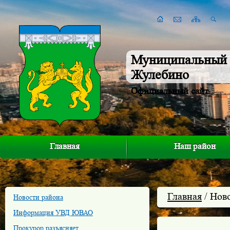
Муниципальный 
Жулебино
Официальный сайт
Главная
Наш район
Главная
/ Нов
Новости района
Информация УВД ЮВАО
Прокурор разъясняет