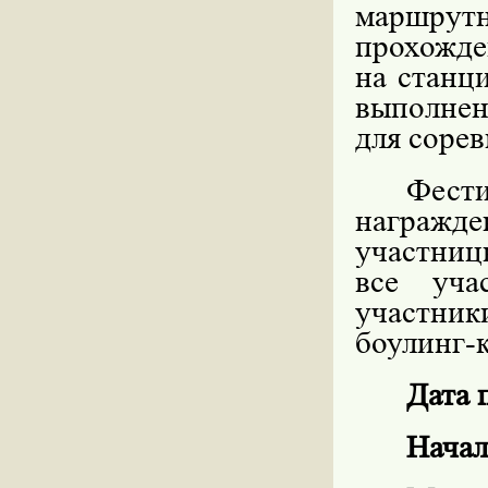
маршрутн
прохожде
на станц
выполнен
для соре
Фести
награжде
участниц
все уча
участни
боулинг-к
Дата 
Начал