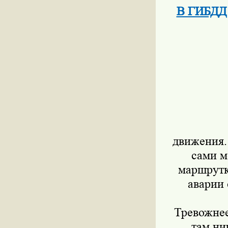
В ГИБДД 
движения.
сами м
маршрутк
аварии 
Тревожнее
там ни