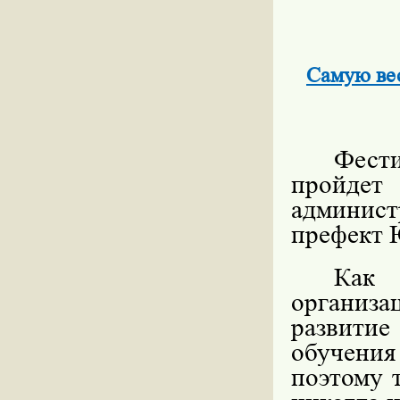
Самую ве
Фести
пройдет
админис
префект 
Как 
организ
развити
обучения
поэтому 