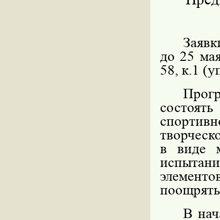
Заявк
до 25 мая
58, к.1 (
Прог
состоят
спортив
творческ
в виде м
испытани
элемент
поощрять
В нач