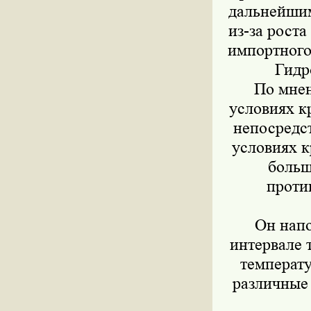
дальнейшим
из-за рост
импортного
Гидр
По мнен
условиях кр
непосредст
условиях к
больш
проти
Он напо
интервале 
температу
различные 