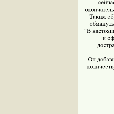
сейча
окончатель
Таким об
обмануты
"В настоящ
и оф
достра
Он добави
количеств