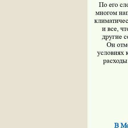
По его с
многом на
климатичес
и все, ч
другие с
Он отм
условиях 
расходы
В Мо