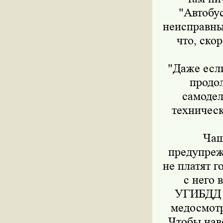
"Автобу
неисправны
что, ско
"Даже есл
продол
самодел
техничес
Чащ
предупреж
не платят г
с него 
УГИБДД М
медосмотр
Чтобы нав