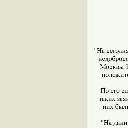
"На сегодн
недобросо
Москвы 1
положите
По его с
таких зая
них был
"На данн