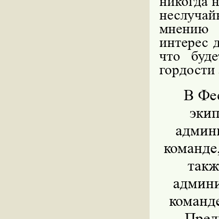
никогда н
неслуча
мнению 
интерес 
что буде
гордости 
В Фе
эки
админи
команде
такж
админи
команде
Пред