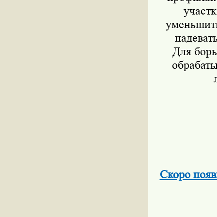
участ
уменьшить
надеват
Для борь
обрабат
Скоро появ