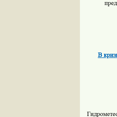
пред
В криз
Гидрометео