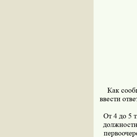
Как сооб
ввести отв
От 4 до 5 
должностн
первоочер