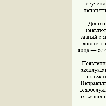
обучени
неприяти
Дополне
невыпол
зданий с 
заплатят 
лица — от 4
Появлени
эксплуата
травмат
Неправиль
техобслужи
отвечающи