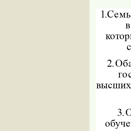
1.
Семь
в
котор
2.
Оба
го
высших
3.
О
обуче