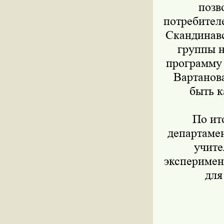
позв
потребител
Скандинавс
группы н
программу 
Вартанова
быть к
По ит
департамен
учите
эксперимен
для