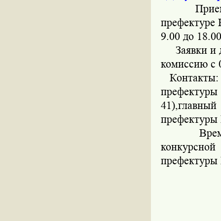
Прием зая
префектуре 
9.00 до 18.00
Заявки и д
комиссию с 0
Контакты: г
префектуры 
41),главны
префектуры 
Время, ме
конкурсной
префектуры