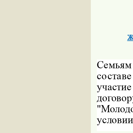
Ж
Семь
составе
участ
догов
"Молодо
условии