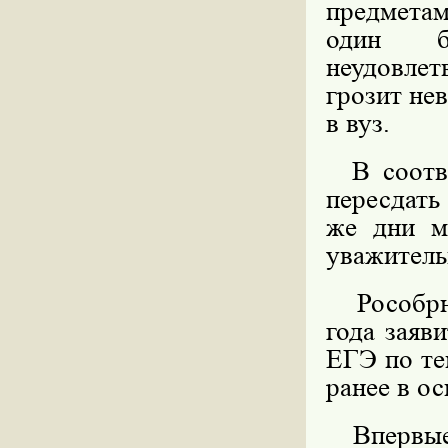
предметам
один б
неудовле
грозит нев
в вуз.
В соотве
пересдать
же дни м
уважитель
Рособрна
года заяви
ЕГЭ по те
ранее в ос
Впервые 