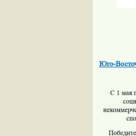
Юго-Восточ
С 1 мая 
соц
некоммерче
спо
Победител