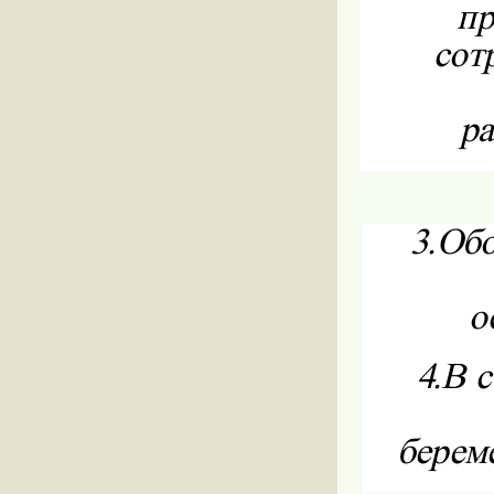
пр
сот
ра
3.
Обо
о
4.
В с
береме