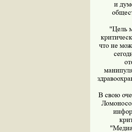
и дум
общест
"Цель 
критическ
что не мож
сегод
от
манипуля
здравоохра
В свою оч
Ломоносов
инфор
кри
"Медиа