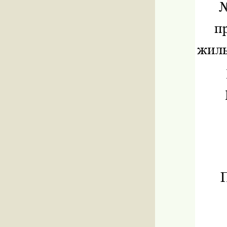
№
п
жиль