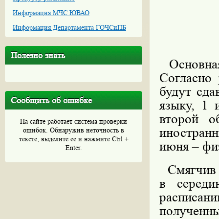
Информация МЧС ЮВАО
Информация Департамента ГОЧСиПБ
Полезно знать
Основная
Согласно 
будут сда
Сообщить об ошибке
языку, 1 
второй о
На сайте работает система проверки
иностранн
ошибок. Обнаружив неточность в
тексте, выделите ее и нажмите Ctrl +
июня – фи
Enter.
Смягчив у
в середи
расписан
получен