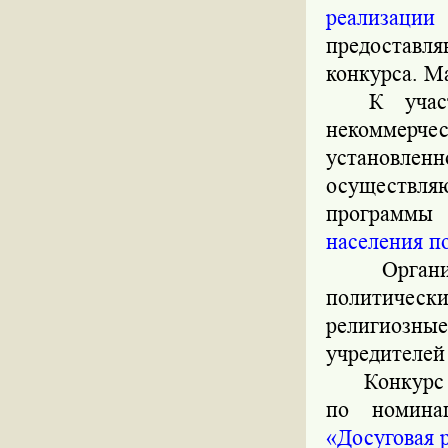
реализац
предоставля
конкурса. Ма
К участию
некоммерч
установлен
осуществля
программы
населения п
Организац
политическ
религиозны
учредителей
Конкурс со
по номин
«Досуговая 