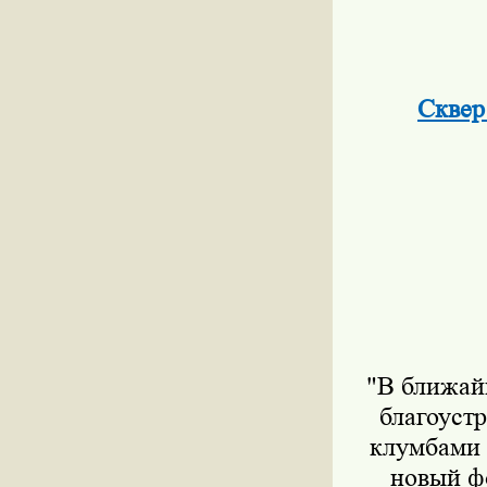
Сквер
"В ближай
благоуст
клумбами 
новый ф