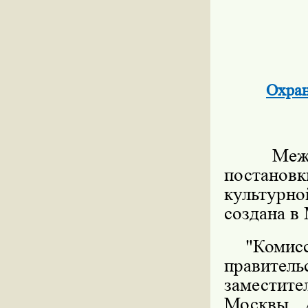
Охран
Межведо
постано
культурно
создана в
"Комисси
правите
заместит
Москвы А