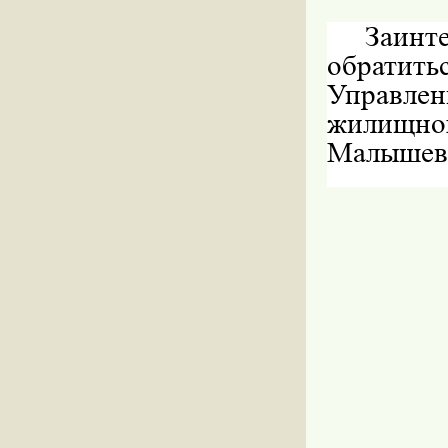
Заинт
обратит
Управлен
жилищн
Малышева,