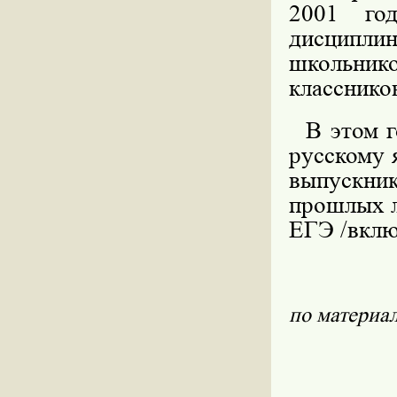
2001 го
дисципл
школьнико
классников
В этом го
русскому 
выпускник
прошлых л
ЕГЭ /вклю
по матери