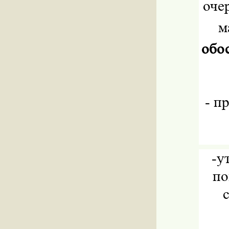
оче
м
обо
-
пр
-у
по