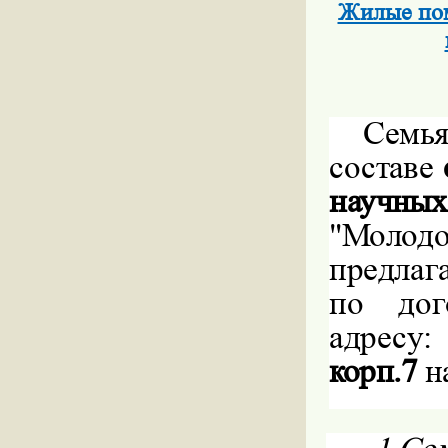
Жилые пом
Семь
составе
научных
"Молод
предлаг
по дог
адресу
корп.7
н