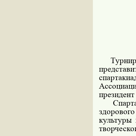
Турнир 
представи
спартак
Ассоциа
президент
Спартак
здорового
культуры 
творческ