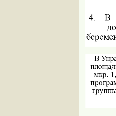
4.
В
д
беремен
В Упр
площад
мкр. 1
програ
группы