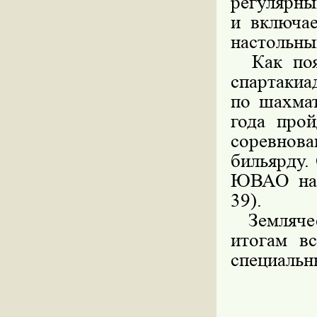
регулярны
и включае
настольны
Как пояс
спартакиа
по шахмат
года про
соревнова
бильярду.
ЮВАО на 
39).
Землячес
итогам вс
специальн