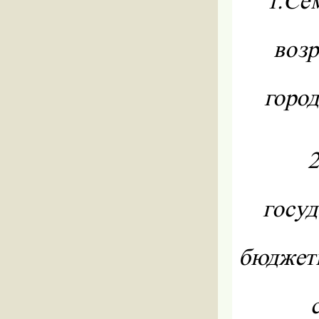
1.
Сем
возр
город
2
госу
бюджетн