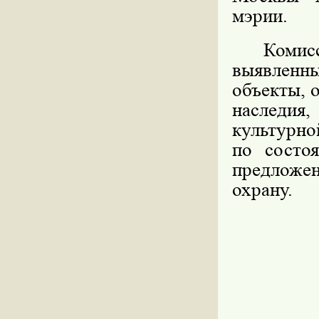
мэрии.
Комисси
выявленны
объекты, 
наследия
культурно
по состо
предложен
охрану.