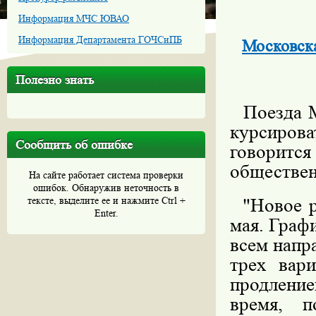
Информация МЧС ЮВАО
Информация Департамента ГОЧСиПБ
Московска
Полезно знать
Поезда М
курсиро
Сообщить об ошибке
говорит
обществе
На сайте работает система проверки
ошибок. Обнаружив неточность в
тексте, выделите ее и нажмите Ctrl +
"Новое ра
Enter.
мая. Граф
всем напр
трех вар
продление
время, 