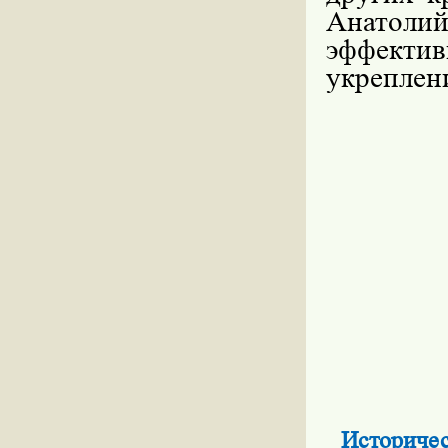
Анатоли
эффекти
укреплен
Историчес