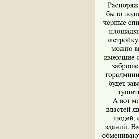
Распоряж
было подп
черные спи
площадки
застройку
можно вы
имеющие о
заброше
горадмини
будет зав
тушит
А вот м
властей я
людей, 
зданий. В
обменивают