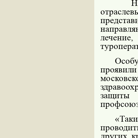
Н
отрасле
предст
направля
лечени
туропера
Особу
проявил
моско
здравоо
защиты 
профсоюз
«Таки
проводить
других к