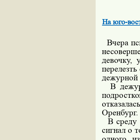
На юго-вос
Вчера пс
несоверш
девочку, 
перелезть
дежурной
В дежурн
подростко
отказалас
Оренбург.
В среду в
сигнал о т
одного и