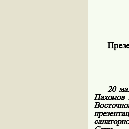
През
20 ма
Пахомов 
Восточн
презент
санаторн