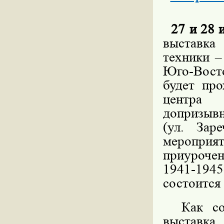
27 и 28 
выставка
техники 
Юго-Вост
будет про
центра 
допризыв
(ул. Зар
мероприя
приурочен
1941-194
состоится 
Как соо
выставка