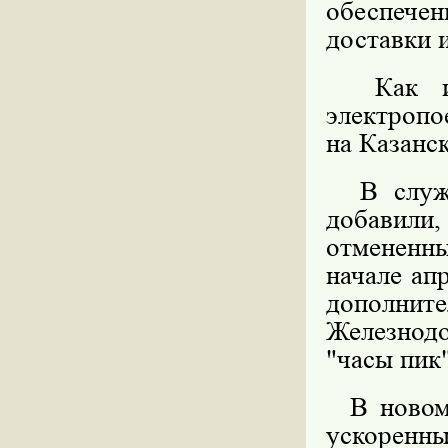
обеспечен
доставки 
Как и в
электропо
на Казанс
В службе
добавил
отмененны
начале ап
дополнит
Железнод
"часы пик"
В новом 
ускоренны