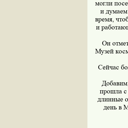
могли посе
и думаем
время, что
и работающ
Он отмет
Музей косм
Сейчас бо
Добавим,
прошла с
длинные оч
день в 