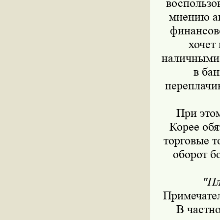
воспользо
мнению ав
финансов
хочет
наличными,
в бан
переплачив
При этом
Корее обя
торговые т
оборот бо
"Пл
Примечател
В частн