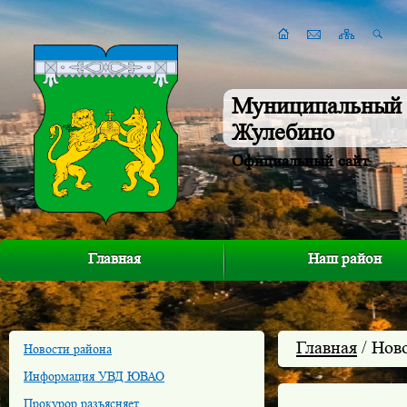
Муниципальный 
Жулебино
Официальный сайт
Главная
Наш район
Главная
/ Нов
Новости района
Информация УВД ЮВАО
Прокурор разъясняет