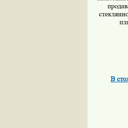
продав
стеклянно
пл
В сто