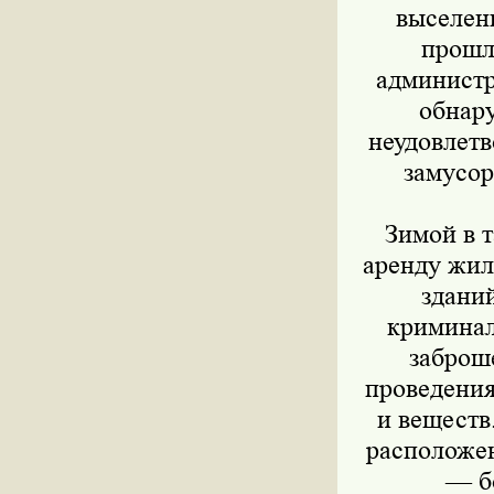
выселены
прошл
администр
обнару
неудовлет
замусор
Зимой в 
аренду жил
здани
криминал
заброш
проведения
и веществ
расположен
— б