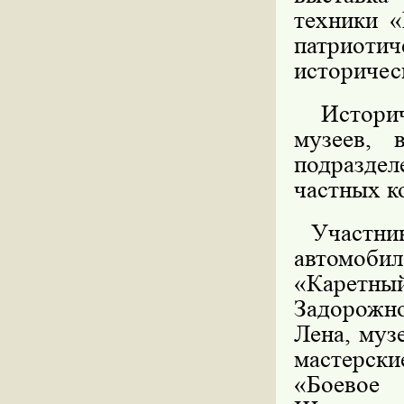
техники 
патриотич
историчес
Историче
музеев, 
подразд
частных к
Участник
автомоб
«Каретн
Задорожн
Лена, муз
мастерски
«Боевое