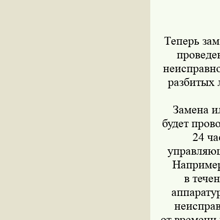
Теперь зам
проведе
неисправно
разбитых 
Замена и
будет пров
24 ча
управляющ
Например
в тече
аппарату
неисправ
от времени 