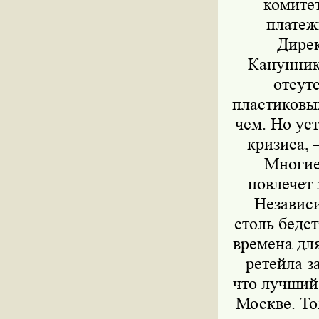
комитет
платеж
Дирек
Кануннико
отсут
пластиковых
чем. Но ус
кризиса, 
Многие
повлечет 
Независ
столь бедс
времена для
ретейла з
что лучший
Москве. То