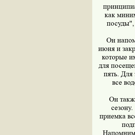
принципиа
как миним
посуды",
Он напом
июня и закр
которые и
для посеще
пять. Для
все во
Он такж
сезону.
приемка вс
подг
Напомним,