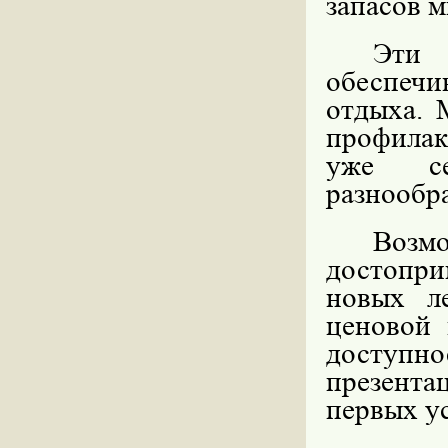
запасов м
Эти 
обеспеч
отдыха. 
профилак
уже се
разнообр
Воз
достопр
новых л
ценовой 
доступн
презента
первых ус