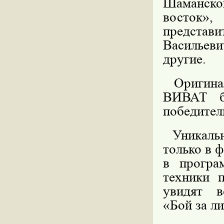
Шаманско
восток»,
представ
Васильеви
другие.
Оригиналь
ВИВАТ бу
победител
Уникальну
только в ф
в програ
техники п
увидят в
«Бой за л