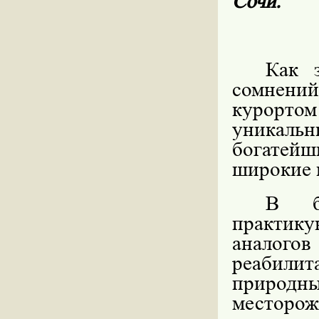
Сочи.
Как 
сомнени
курорто
уникаль
богатейш
широкие 
В бо
практик
аналого
реабилит
природ
месторо