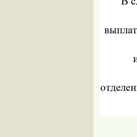
В с
выплат
отделен