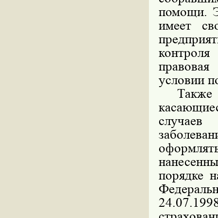
помощи. Э
имеет св
предприя
контроля
правовая
условии п
Также в 
касающие
случаев
заболеван
оформлять
нанесенн
порядке н
Федераль
24.07.199
страхован