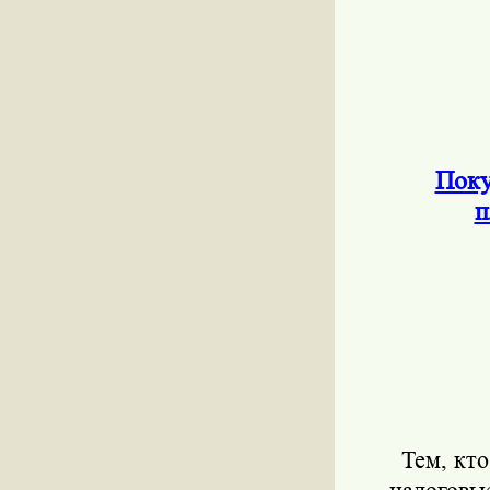
Поку
п
Тем, кт