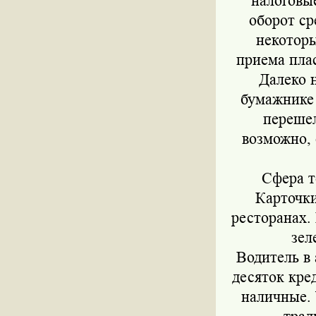
налоговые
оборот ср
некоторы
приема плас
Далеко 
бумажнике
перешел
возможно, 
Сфера т
Карточки
ресторанах. 
зел
Водитель в 
десяток кре
наличные. 