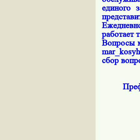
единого з
представи
Ежедневно
работает 
Вопросы м
mar_kosy
сбор вопро
Преф