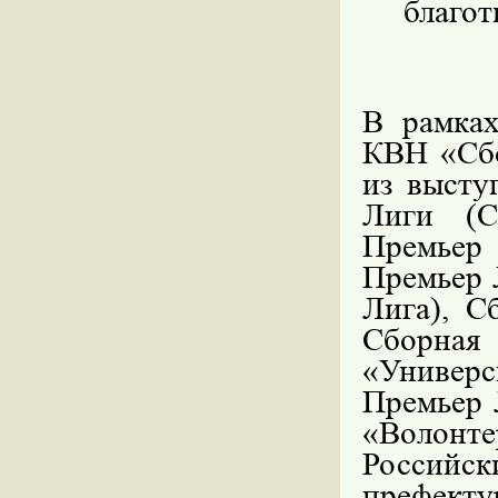
благот
В рамках
КВН «Сбо
из выст
Лиги (С
Премьер 
Премьер 
Лига), С
Сборна
«Универ
Премьер 
«Волонт
Российс
префект