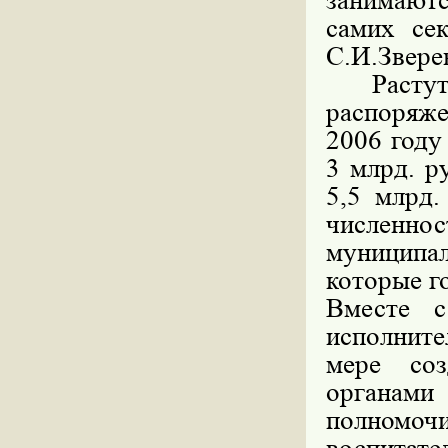
занимаютс
самих се
С.И.Звере
Растут 
распоряж
2006 году 
3 млрд. ру
5,5 млрд.
численнос
муниципа
которые г
Вместе с
исполнит
мере со
органами
полномоч