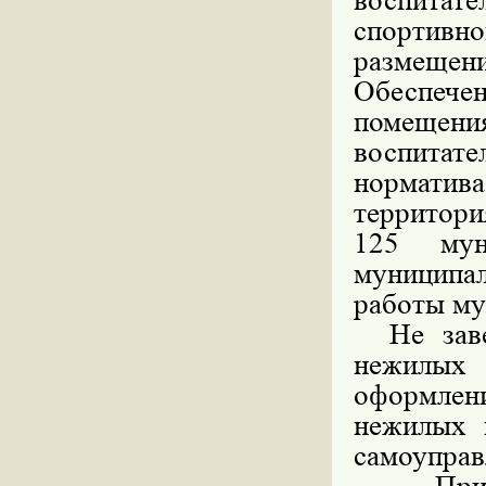
воспитат
спортивно
размещ
Обеспеч
помещен
воспита
норматив
территори
125 мун
муниципа
работы м
Не завер
нежилых
оформлени
нежилых 
самоуправ