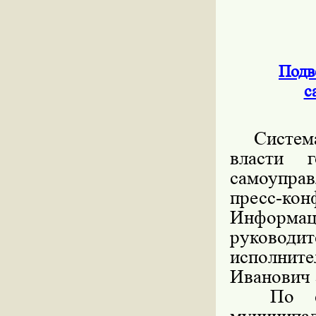
Подв
с
Система
власти 
самоуправ
пресс-к
Информац
руководит
исполни
Иванович 
По его 