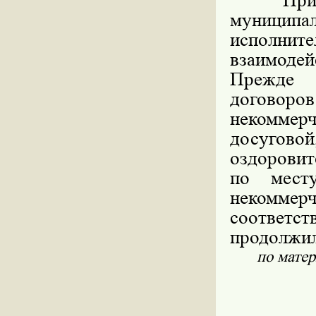
При ре
муниципал
исполни
взаимоде
Прежде 
договоро
некомме
досуговой
оздоровит
по мест
некоммер
соответ
продолжил
по мате