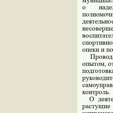
муниципал
о надел
полномоч
деятель
несовер
воспитат
спортивно
опеки и п
Проводят
опытом, о
подгото
руководи
самоупра
контроль.
О деятел
растущие