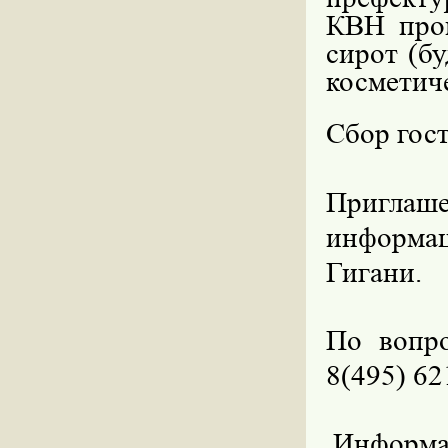
КВН про
сирот (бу
косметич
Сбор гост
Приглаше
информац
Гигани.
По вопро
8(495) 62
Информа