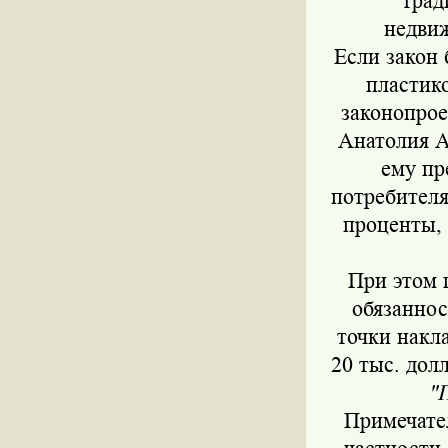
трад
недвиж
Если закон 
пластик
законопрое
Анатолия Ак
ему пр
потребителя
проценты, 
При этом 
обязаннос
точки накл
20 тыс. дол
"
Примечател