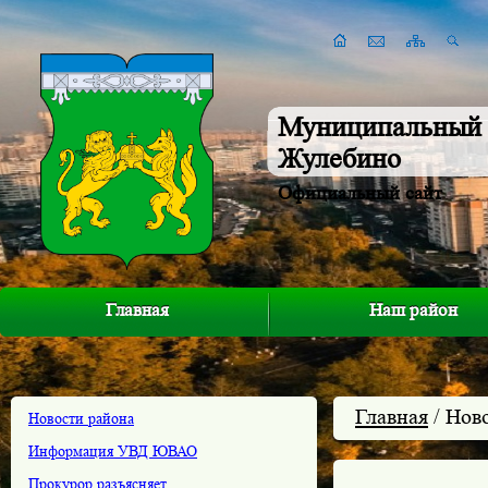
Муниципальный 
Жулебино
Официальный сайт
Главная
Наш район
Главная
/ Нов
Новости района
Информация УВД ЮВАО
Прокурор разъясняет