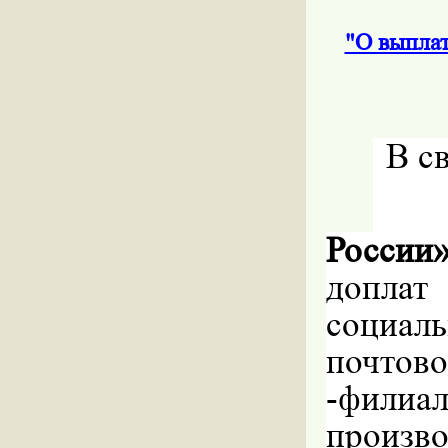
"О выплат
В с
России
допла
социа
почто
-
филиа
произво