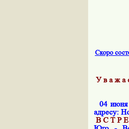
Скоро сост
У в а ж а
04 июня 2
адресу:
Но
В С Т
Р 
Юго - Во