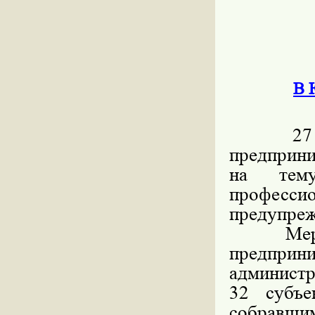
В 
27 мая
предприни
на тему
профессио
предупре
Меропри
предп
администр
32 субъе
собравши