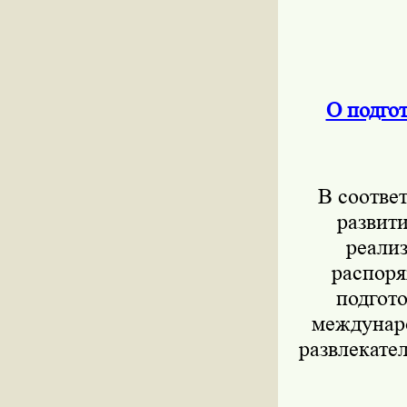
О подго
В соотве
развит
реали
распоря
подгот
междунар
развлекате