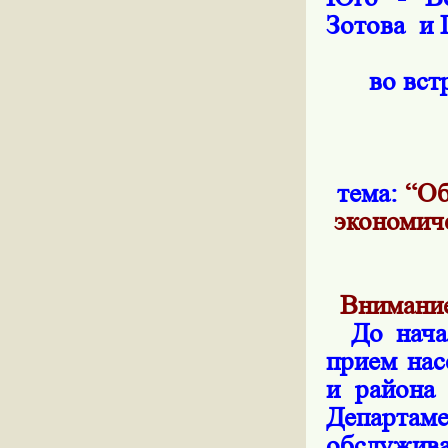
Зотова
и 
во вст
тема:
“Об
экономиче
Внимани
До начала
прием нас
и района
Департам
обслужив