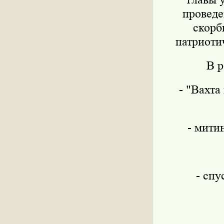
проведе
скорб
патриоти
В р
- "Вахта
- мити
- спу