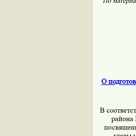
По матери
О подгото
В соответс
района 
посвящен
главы 