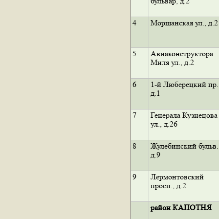
бульвар, д.2
4
Моршанская ул., д.2
5
Авиаконструктора
Миля ул., д.2
6
1-й Люберецкий пр.
д.1
7
Генерала Кузнецова
ул., д.26
8
Жулебинский бульв.
д.9
9
Лермонтовский
просп., д.2
район КАПОТНЯ