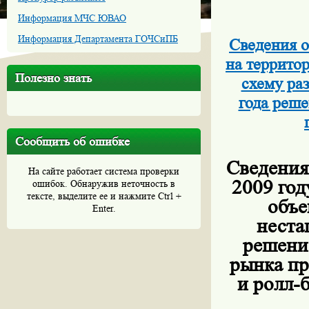
Информация МЧС ЮВАО
Информация Департамента ГОЧСиПБ
Сведения о
на террито
Полезно знать
схему ра
года реш
Сообщить об ошибке
Сведения
На сайте работает система проверки
2009 го
ошибок. Обнаружив неточность в
тексте, выделите ее и нажмите Ctrl +
объе
Enter.
неста
решени
рынка пр
и ролл-