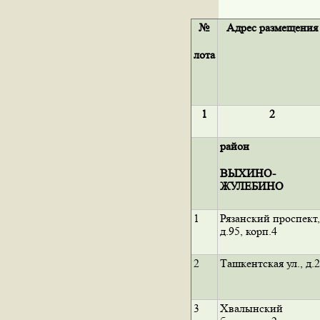
№
Адрес размещения
лота
1
2
район
ВЫХИНО-
ЖУЛЕБИНО
1
Рязанский проспект,
д.95, корп.4
2
Ташкентская ул., д.2
3
Хвалынский