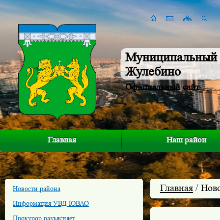
Муниципальный 
Жулебино
Официальный сайт
Главная
Наш район
Главная
/ Нов
Новости района
Информация УВД ЮВАО
Прокурор разъясняет