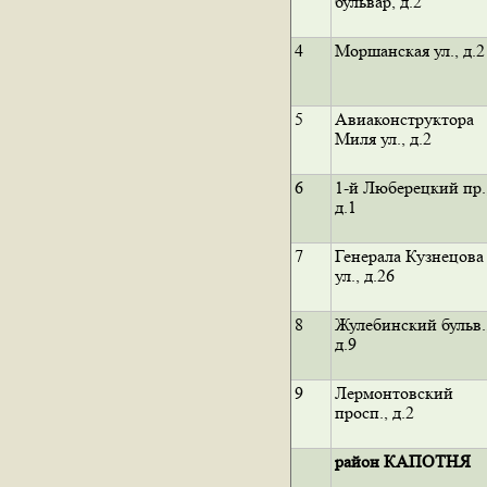
бульвар, д.2
4
Моршанская ул., д.2
5
Авиаконструктора
Миля ул., д.2
6
1-й Люберецкий пр.
д.1
7
Генерала Кузнецова
ул., д.26
8
Жулебинский бульв.
д.9
9
Лермонтовский
просп., д.2
район КАПОТНЯ