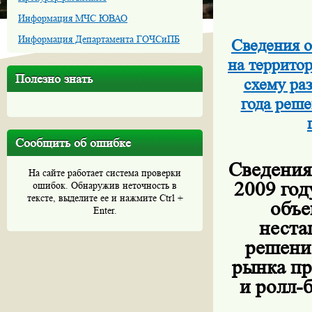
Информация МЧС ЮВАО
Информация Департамента ГОЧСиПБ
Сведения о
на террито
Полезно знать
схему ра
года реш
Сообщить об ошибке
Сведения
На сайте работает система проверки
2009 го
ошибок. Обнаружив неточность в
тексте, выделите ее и нажмите Ctrl +
объе
Enter.
неста
решени
рынка пр
и ролл-