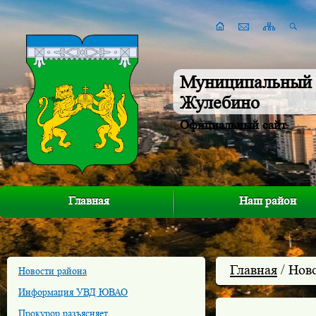
Муниципальный 
Жулебино
Официальный сайт
Главная
Наш район
Главная
/ Нов
Новости района
Информация УВД ЮВАО
Прокурор разъясняет