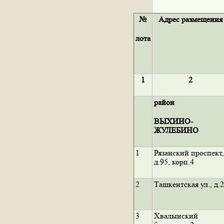
№
Адрес размещения
лота
1
2
район
ВЫХИНО-
ЖУЛЕБИНО
1
Рязанский проспект,
д.95, корп.4
2
Ташкентская ул., д.2
3
Хвалынский