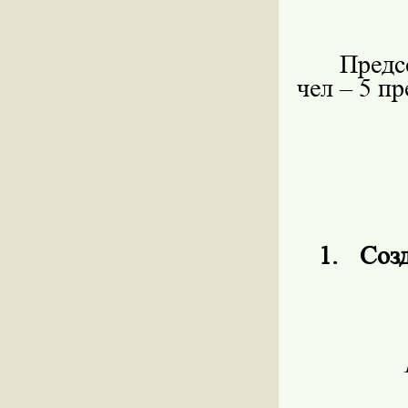
Предс
чел – 5 п
1.
Созд