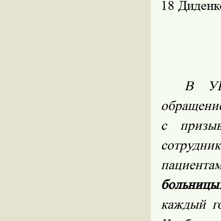
18 Диденк
В УВ
обращение
с призыв
сотрудн
пациен
больницы
каждый го