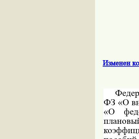
Изменен к
Федер
ФЗ «О вн
«О фед
плановы
коэффи