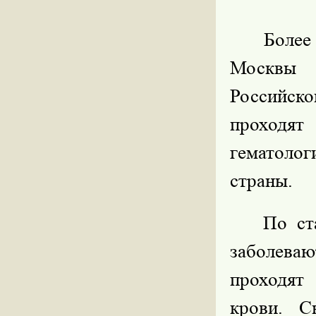
Более
Москвы
Российск
проходя
гематоло
страны.
По ст
заболеваю
проходят
крови. С