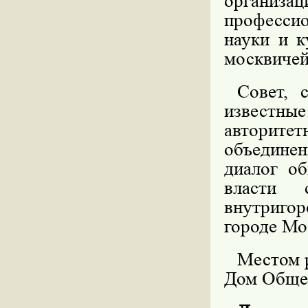
организа
професси
науки и к
москвичей
Совет, 
известные
авторит
объедине
диалог об
власти 
внутриго
городе Мо
Местом 
Дом Общес