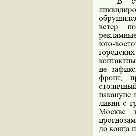
В столи
ликвиди
обрушилс
ветер по
рекламны
юго-вост
городски
контактны
не зафикс
фронт, 
столичны
накануне 
ливни с г
Москве 
прогнозам
до конца н