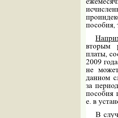
ежемеся
исчисле
проинде
пособия, 
Напри
вторым 
платы, со
2009 года
не может
данном с
за период
пособия 
е. в уста
В случ