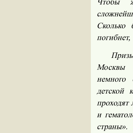
Чтобы ж
сложней
Сколько 
погибнет,
Приз
Москвы 
немного 
детской 
проходят 
и гематол
страны».