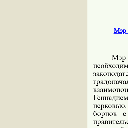
Мэр 
Мэр 
необход
законода
градонач
взаимоп
Геннади
церковью.
борцов с
правител