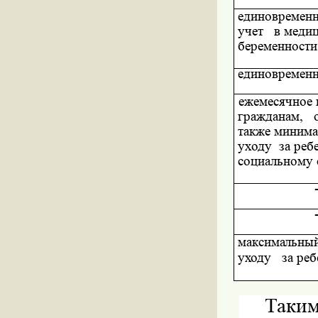
единовремен
учет
в медиц
беременности
единовременн
ежемесячное 
гражданам,
также миним
уходу
за реб
социальному 
максимальны
уходу
за
реб
Таки