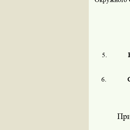
Окружного
5.
6.
При