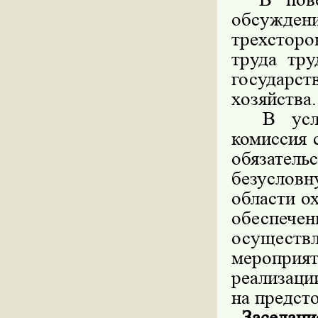
обсужде
трехсторо
труда тру
государс
хозяйства.
В услови
комиссия 
обязател
безусловн
области о
обеспеч
осуществ
мероприя
реализаци
на предст
Заседание