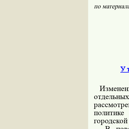
по материал
У 
Изменени
отдельных
рассмотр
политик
городской
В повест