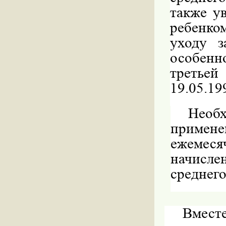
также у
ребенко
уходу з
особенн
третьей
19.05.19
Необ
примен
ежемеся
начислен
среднего
Вмес