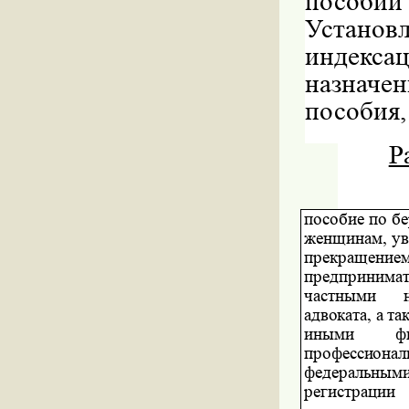
пособи
Установ
индексац
назначе
пособия,
Р
пособие по б
женщинам, ув
прекращением
предпринимат
частными
адвоката, а т
иными
ф
профессиональ
федеральным
регистрации