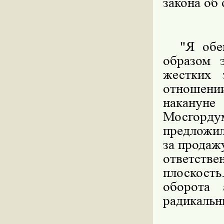
закона об
"Я обещ
образом 
жестких 
отношени
наканун
Мосгорду
предложил
за продаж
ответств
плоскост
оборота 
радикальн