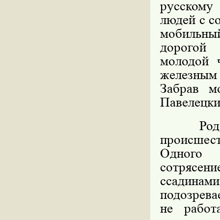
русскому
людей с с
мобильный
дорогой
молодой 
железным
Забрав м
Павелецки
Родств
происшест
Одного 
сотрясен
ссадинами
подозрева
не работ