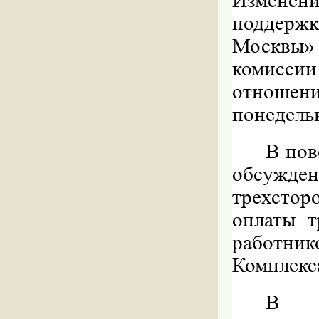
Изменен
поддержк
Москвы»
комисси
отношен
понедельн
В пов
обсужде
трехстор
оплаты т
работни
Комплекса
В ус