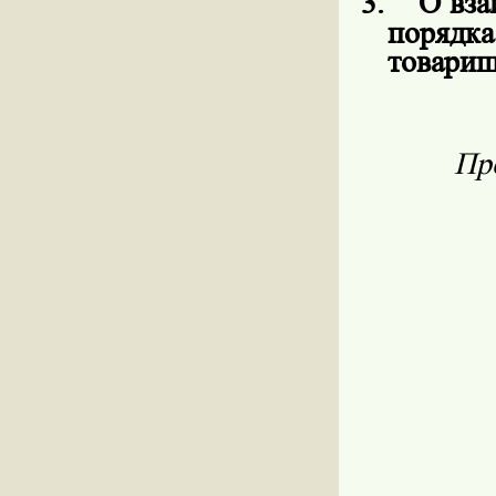
3.
О вза
порядк
товарищ
Пр