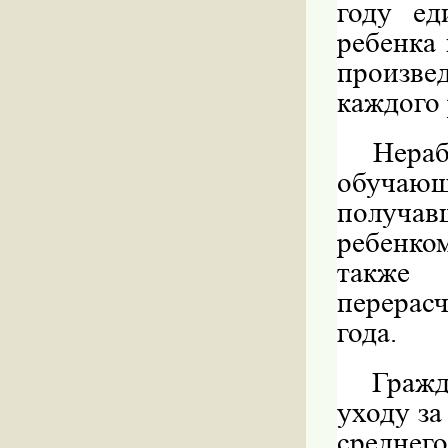
году ед
ребенка 
произвед
каждого 
Нер
обучаю
получав
ребенко
также 
перерасч
года.
Гражд
уходу за
среднег