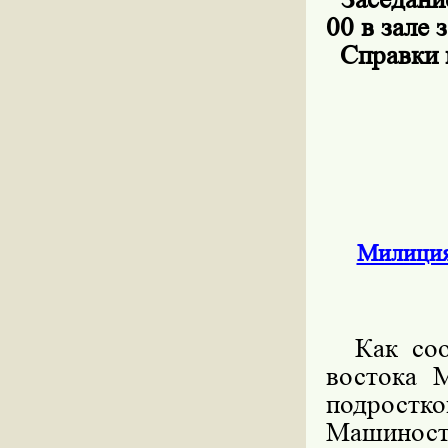
00 в зале 
Справки п
Милиция
Как сооб
востока 
подро
Машиност