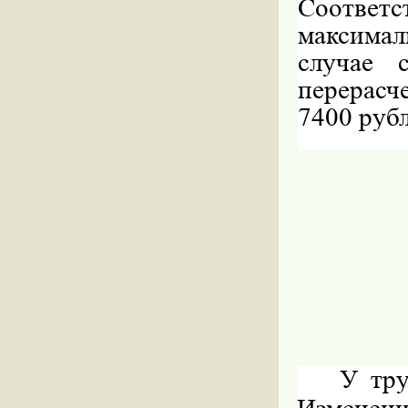
Соотве
максимал
случае 
перерасче
7400 рубл
У тру