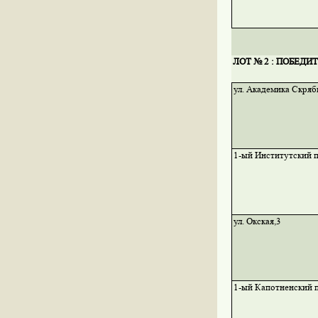
ЛОТ № 2 : ПОБЕДИ
ул. Академика Скряб
1-ый Институтский п
ул. Окская,3
1-ый Капотненский п