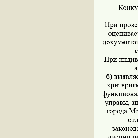
- Конку
При прове
оценивае
документов
с
При индив
а
б) выявля
критериям
функционал
управы, з
города М
от
законод
дисципли