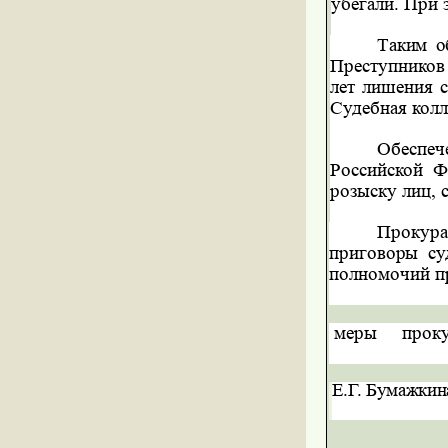
убегали. При 
Таким о
Преступников 
лет лишения 
Судебная кол
Обеспеч
Российской
Ф
розыску лиц, 
Прокура
приговоры с
полномочий п
меры
прок
Е.Г. Бумажкин