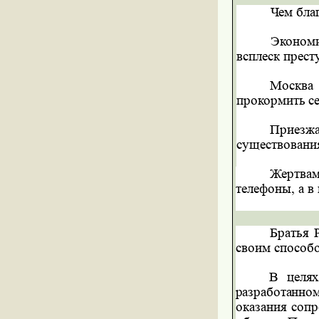
Чем бла
Экономи
всплеск
прест
Москва 
прокормить
с
Приезжа
существовани
Жертвам
телефоны, а
в
Братья 
своим способо
В целях
разработанн
оказания соп