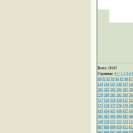
Всего: 16165
←
Страницы:
1
2
3
4
80
81
82
83
84
85
86
87
143
144
145
146
147
14
201
202
203
204
205
20
259
260
261
262
263
26
317
318
319
320
321
32
375
376
377
378
379
38
433
434
435
436
437
43
491
492
493
494
495
49
549
550
551
552
553
55
607
608
609
610
611
61
665
666
667
668
669
67