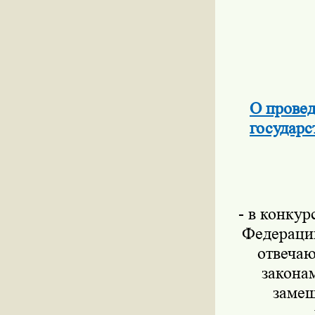
О провед
государ
- в конку
Федерации
отвеча
закона
замещ