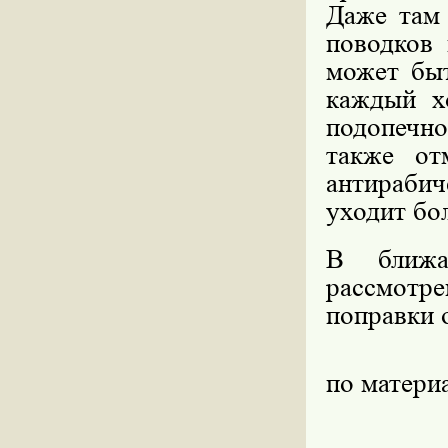
Даже там 
поводков 
может быт
каждый х
подопечно
также от
антираби
уходит бо
В ближа
рассмотр
поправки 
по матер