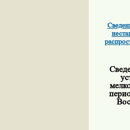
Сведени
неста
распрос
Сведе
ус
мелк
перио
Вос