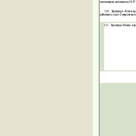
экземпляров
,
дата
выхода
20.07
320.
Брошюра
«Если
в
кр
районного
суда
г
.
Ставрополя
о
321.
Брошюра
Монах
Афа