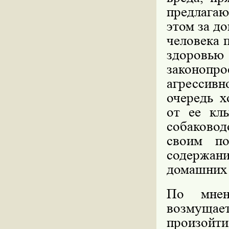
предлагаю
этом за д
человека 
здоровь
законопро
агрессив
очередь х
от ее кл
собаковод
своим по
содержан
домашних
По мнен
возмущает
произойти