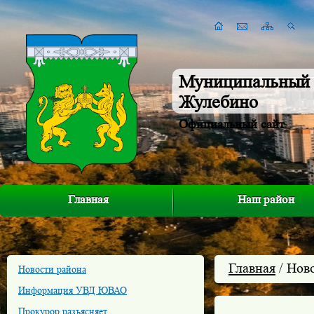
Муниципальный 
Жулебино
Официальный сайт
Главная
Наш район
Главная
/ Нов
Новости района
Информация УВД ЮВАО
Прокурор разъясняет