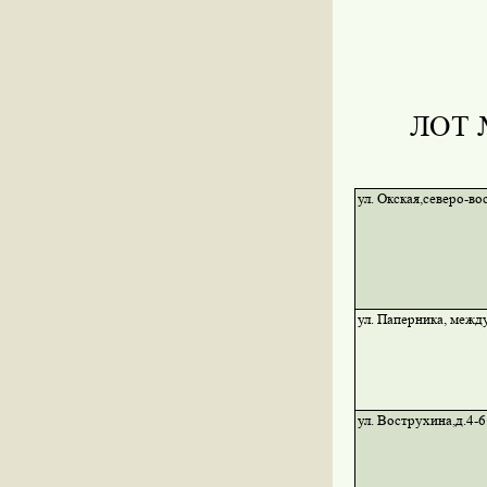
ЛОТ 
ул. Окская,северо-во
ул. Паперника, между
ул. Вострухина,д.4-6