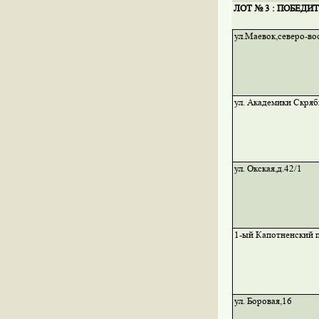
ЛОТ № 3 : ПОБЕДИ
ул.Маевок,северо-во
ул. Академики Скряб
ул. Окская,д.42/1
1-ый Капотненский п
ул. Боровая,16