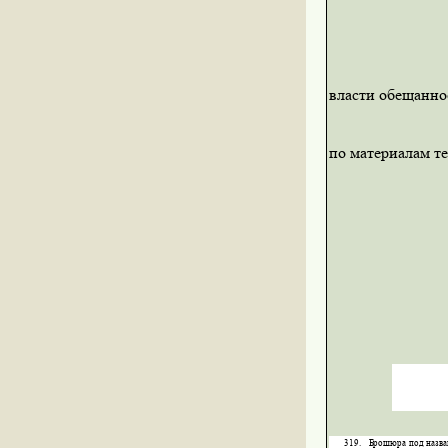
власти обещанное
по материалам т
319.
Брошюра
под
назв