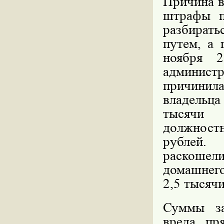
Причина в
штрафы п
разбират
путем, а 
ноября 
админист
причинила
владельца
тысячи 
должност
рублей.
раскошели
домашнего
2,5 тысячи
Суммы за
вреда, пр