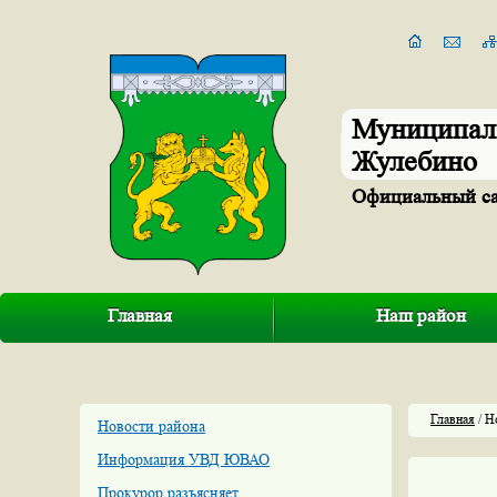
Муниципал
Жулебино
Официальный с
Главная
Наш район
Главная
/ Н
Новости района
Информация УВД ЮВАО
Прокурор разъясняет