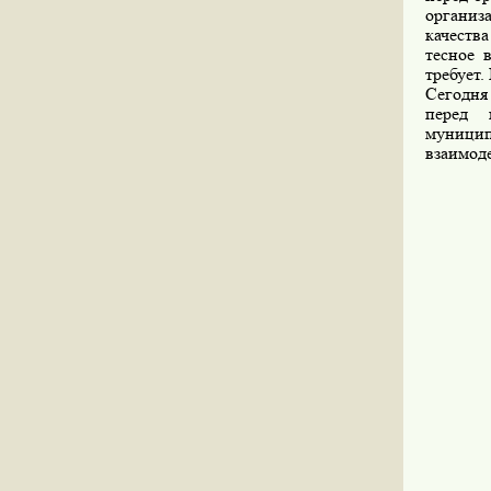
организ
качеств
тесное 
требует.
Сегодня
перед 
муницип
взаимоде