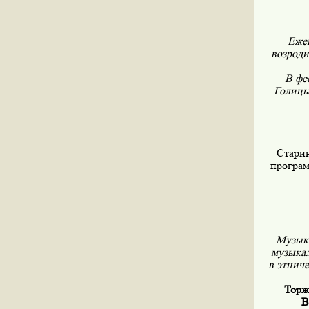
Ежег
возроди
В фе
Голицы
Старин
програ
Музыка
музыкал
в этниче
Торж
В