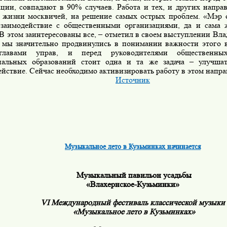
ации, совпадают в 90% случаев. Работа и тех, и других напра
а жизни москвичей, на решение самых острых проблем. «Мэр 
взаимодействие с общественными организациями, да и сама 
 В этом заинтересованы все, – отметил в своем выступлении Вл
 мы значительно продвинулись в понимании важности этого 
главами управ, и перед руководителями общественны
альных образований стоит одна и та же задача – улучшат
йствие. Сейчас необходимо активизировать работу в этом напр
Источник
Музыкальное лето в Кузьминках начинается
Музыкальный павильон усадьбы
«Влахернское-Кузьминки»
VI
Международный фестиваль классической музыки
«Музыкальное лето в Кузьминках»