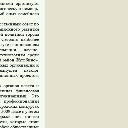
ениями организуют
логическую помощь,
ый опыт семейного
ественный совет по
ационного развития
ой политики города
 Сегодня наиболее
ауке и инновациям
льтации, научно-
технологиям среди
 район Жулебино».
чных организаций и
выпущен каталог
ционных проектов,
я органов власти и
оянная финансовая
ганизациями. Это
и профессионализм
ородских конкурсах
в 2009 даже с учетом
ержке нет ничего
ели, которые стоят
собой общественные