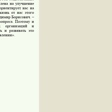
влена на улучшение
ориентирует нас на
жизнь от нас этого
адимир Борисович. –
вопроса. Поэтому и
х организаций и
ь и развивать это
авлении».