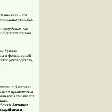
зьминках» - это
владельцы усадьбы,
о зарубежья, где
ой деятельностью.
ан Купала
.
ены в фольклорной
нный руководитель,
.
шлого и богатстве
музыки проявляются
олняется тысяча лет
иках.
ублики
Антанаса
Будрайтиса и