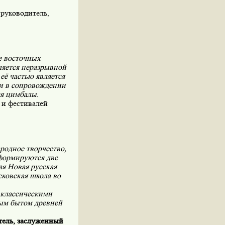
руководитель,
е восточных
вляется неразрывной
ё частью является
и в сопровождении
я цимбалы.
 и фестивалей
родное творчество,
 формируются две
ая Новая русская
сковская школа во
 классическими
ым бытом древней
тель, заслуженный