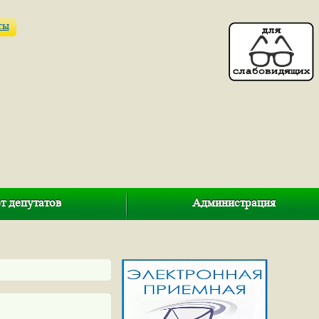
ты
т депутатов
Администрация