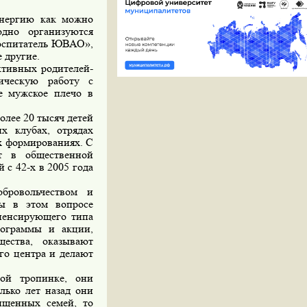
энергию как можно
дно организуются
оспитатель ЮВАО»,
 другие.
ктивных родителей-
ическую работу с
е мужское плечо в
лее 20 тысяч детей
х клубах, отрядах
х формированиях. С
ят в общественной
 с 42-х в 2005 года
бровольчеством и
ны в этом вопросе
мпенсирующего типа
рограммы и акции,
ества, оказывают
го центра и делают
ой тропинке, они
лько лет назад они
ищенных семей, то