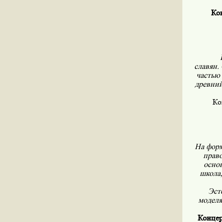
Ко
славян.
частью
древний
Ко
На форм
право
осно
школа,
Эст
моделя
Концер