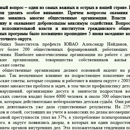
ный вопрос – один из самых важных и острых в нашей стране. 
ли уделять особое внимание. Причем вопросом оказания
нию занялись многие общественные организации. Власти 
иву и оказывают добровольцам максимум содействия. Вопрос
 исполнительной власти и институтов гражданского обще
ных программ было посвящено прошедшее 5 июня заседание к
точного округа.
общил Заместитель префекта ЮВАО Александр Найданов, 
уют более 200 общественных формирований, работающи
ениям. Наиболее многочисленны организации по работе с де
нские организации, товарищества собственников жиль
ские советы.
 общественные организации делают основной акцент на 
ью. Так неоценимое влияние на подрастающее поколение о
ские советы, которые созданы и работают в нашем округе с 2005
ение множества проблем и задач, в том числе профилактику дет
нарушений, организацию досуга и занятости подростков во
ьских советов входит более 6000 человек и около 500 обществе
, которым действительно небезразлична детская судьба. Они ра
их деятельность уже дала существенные результаты. На 25
ов и семей, состоящих на учете в комиссиях по делам несоверш
ковой преступности упал на 37%, а употребление психотропных
ого, в округе появились дворы, в которых ни один подросто
нием органов внутренних дел. Эта положительная тенденция по