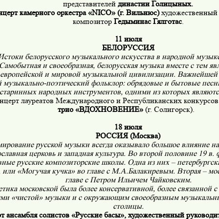
представителей
династии Голицыных.
нцерт камерного оркестра «
NICO
»
(г. Вильнюс)
художественный 
композитор
Гедыминас Гялготас
.
11 июля
БЕЛОРУССИЯ
Истоки белорусского музыкального искусства в народной музык
 Самобытная и своеобразная, белорусская музыка вместе с тем я
 европейской и мировой музыкальной цивилизации. Важнейшей е
 музыкально-поэтический фольклор: обрядовые и бытовые песн
старинных народных инструментов, одними из которых являютс
нцерт лауреатов Международного и Республиканских конкурсов
трио «ВДОХНОВЕНИЕ»
(г. Солигорск).
18 июля
РОССИЯ (Москва)
ирование русской музыки всегда оказывало большое влияние на
славная церковь и западная культура.
Во второй половине 19 в.
вные русские композиторские школы. Одна из них – петербургск
 или «Могучая кучка» во главе с М.А.Балакиревым. Вторая – мо
главе с Петром Ильичем Чайковским.
етика московской была более консервативной, более связанной с
ми «чистой» музыки и с окружающим своеобразным музыкальн
столицы.
т ансамбля солистов «Русские басы», художественный руководи