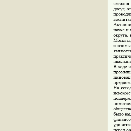
сегодня
досуг, 
проводя
воспита
Активно
науке и
округа,
Москвы,
значимы
являют
практич
школьни
В ходе 
промыш
инновац
предлож
На сего
некомме
поддер
помогае
обществ
было выд
финанс
удивите
перед о