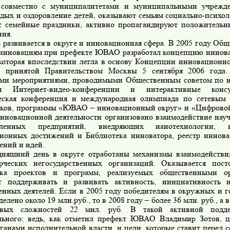
 совместно с муниципалитетами и муниципальными учрежд
отдых и оздоровление детей, оказывают семьям социально-психо
т семейные праздники, активно пропагандируют положительн
ния.
 развивается в округе и инновационная сфера. В 2005 году Общ
 инновациям при префекте ЮВАО разработал концепцию иннов
 которая впоследствии легла в основу Концепции инновационн
 принятой Правительством Москвы 5 сентября 2006 года.
ми мероприятиями, проводимыми Общественным советом по н
ся Интернет-видео-конференции и интерактивные консу
еская конференция и международная олимпиада по сетевым 
ков, программы «ЮВАО – инновационный округ» и «Цифровой
инновационной деятельности организовано взаимодействие нау
ленных предприятий, внедряющих нанотехнологии, 
ионных достижений и Библиотека инноватора, реестр иннова
ений и идей.
дняшний день в округе отработаны механизмы взаимодействи
рческих негосударственных организаций. Оказывается пост
жка проектов и программ, реализуемых общественными ор
т поддерживать и развивать активность, инициативность 
енных деятелей. Если в 2005 году победителям в окружных и г
елено около 19 млн.руб., то в 2008 году – более 36 млн. руб., а 
овых сложностей 22 мнл. руб. В такой активной подд
льного: ведь, как отметил префект ЮВАО Владимир Зотов, ц
рганами исполнительной власти, и цели, которые ставит перед 