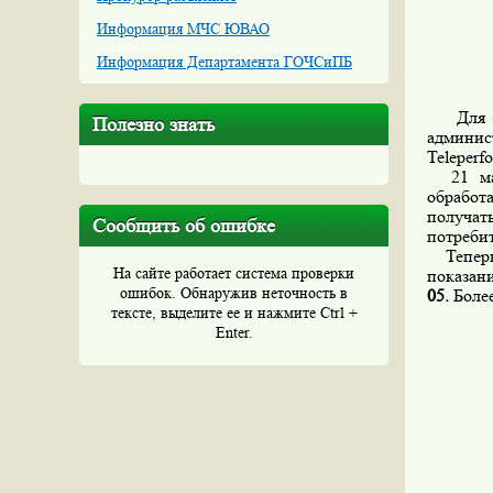
Информация МЧС ЮВАО
Информация Департамента ГОЧСиПБ
Для ул
Полезно знать
админис
Teleperf
21 мая 
обработ
получа
Сообщить об ошибке
потреби
Теперь 
На сайте работает система проверки
показан
ошибок. Обнаружив неточность в
05.
Боле
тексте, выделите ее и нажмите Ctrl +
Enter.