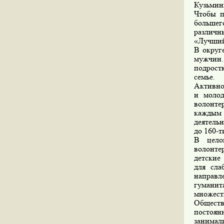
Кузьмин
Чтобы п
больше
различн
«Лучший
В округ
мужчин
подрост
семье.
Активно
и молод
волонте
каждым 
деятельн
до 160-т
В цело
волонте
детские
для сла
направ
гуманит
множест
Общест
постоян
занимал