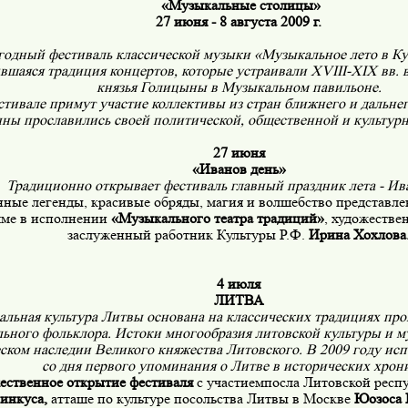
«Музыкальные столицы»
27 июня - 8 августа 2009 г.
одный фестиваль классической музыки «Музыкальное лето в Ку
вшаяся традиция концертов, которые устраивали
XVIII
-
XIX
вв. 
князья Голицыны в Музыкальном павильоне.
стивале примут участие коллективы из стран ближнего и дальнег
ны прославились своей политической, общественной и культурн
27 июня
«Иванов день»
Традиционно открывает фестиваль главный праздник лета - Ив
ные легенды, красивые обряды, магия и волшебство представл
мме в исполнении
«Музыкального театра традиций»
, художестве
заслуженный работник Культуры Р.Ф.
Ирина Хохлова
4 июля
ЛИТВА
льная культура Литвы основана на классических традициях про
ьного фольклора. Истоки многообразия литовской культуры и 
ском наследии Великого княжества Литовского. В 2009 году исп
со дня первого упоминания о Литве в исторических хрон
ественное открытие фестиваля
с участиемпосла Литовской респ
инкуса,
атташе по культуре посольства Литвы в Москве
Юозоса 