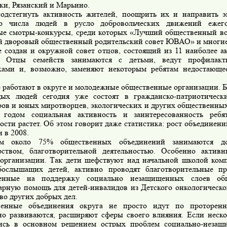
ки, Рязанский и Марьино.
одстегнуть активность жителей, поощрить их и направить 
го числа людей в русло добровольческих движений ежего
ые смотры-конкурсы, среди которых «Лучший общественный в
 дворовый общественный родительский совет ЮВАО» и многие
е создан и окружной совет отцов, состоящий из 11 наиболее а
. Отцы семейств занимаются с детьми, ведут профилакт
ками и, возможно, заменяют некоторым ребятам недостающе
 работают в округе и молодежные общественные организации. Бо
ых людей сегодня уже состоят в гражданско-патриотически
ров и юных миротворцев, экологических и других общественны
годом социальная активность и заинтересованность реб
ости растет. Об этом говорит даже статистика: рост объединений
и в 2008.
м около 75% общественных объединений занимаются до
рством, благотворительной деятельностью. Особенно актив
 организации. Так дети шефствуют над начальной школой ко
бослышащих детей, активно проводят благотворительные п
ленные на поддержку социально незащищенных слоев общ
арную помощь для детей-инвалидов из Детского онкологическо
во других добрых дел.
венные объединения округа не просто идут по проторенн
но развиваются, расширяют сферы своего влияния. Если неско
ись в основном решением острых проблем социально-незащ