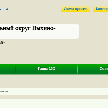
Схема проезда
Контак
ьный округ Выхино-
айт
Глава МО
Сове
овости