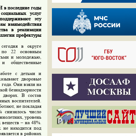
И в последние годы
 социальных услуг
поддерживают эту
ам взаимодействия
ства в реализации
оллегии префектуры
сегодня в округе
х по 22 основным
тьми и молодежью,
я и общественные
работе с детьми и
казывают дворовые
 года. Они взяли на
ской безнадзорности
 дворах. В состав
нных воспитателей.
ботают, не покладая
% снизилось число
еннолетних, уровень
 веществ – на 48%.
к не находится под
является в районах