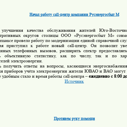
Начал работу call-центр компании Русэнергосбыт М
учшения качества обслуживания жителей Юго-Восточно
тративных округов столицы ООО «Русэнергосбыт М» совм
ormance провело работу по модернизации единой справочной сл
приступил к работе новый call-центр. Он позволит уве
анных телефонных вызовов, расширить спектр предоставляем
ть объективную статистику, как по числу, так и по хар
телей электроэнергии.
получить ответы на вопросы, касающиеся энергоснабжения,
ия приборов учёта электроэнергии жители ЮВАО и ВАО могут
е удобным стало и время работы сall-центра –
ежедневно с 8:00 д
Источник
Протянем руку помощи