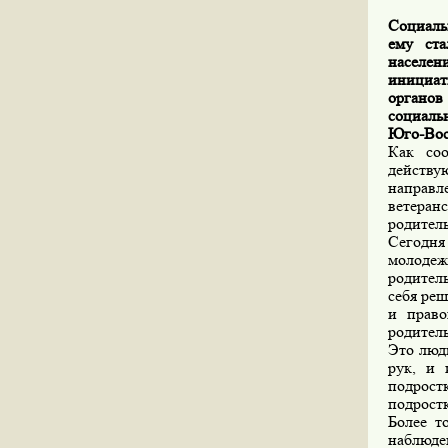
Социаль
ему ста
населе
инициат
органов
социаль
Юго-Вос
Как со
действ
направл
ветера
родитель
Сегодня
молодеж
родитель
себя реш
и право
родител
Это люди
рук, и 
подростк
подрост
Более т
наблюде