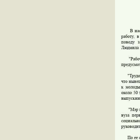
В настоя
работу, 
поводу з
Людмила 
"Рабочие
предусмот
"Трудоус
что нынеш
к молоды
около 50 
выпускник
"Мэр наш
вуза пер
социальн
руководит
По ее сл