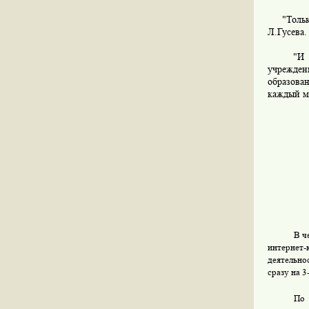
"Только 
Л.Гусева.
"И те мо
учреждени
образова
каждый мо
В ч
интернет
деятельно
сразу на 
По 