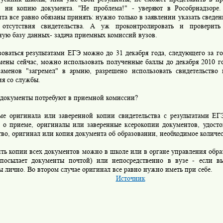
, ни копию документа. "Не проблема!" - уверяют в Рособрнадзоре
та все равно обязаны принять: нужно только в заявлении указать сведен
отсутствия свидетельства. А уж проконтролировать и проверить
ную базу данных- задача приемных комиссий вузов.
ться результатами ЕГЭ можно до 31 декабря года, следующего за год
мены сейчас, можно использовать полученные баллы до декабря 2010 го
заменов "загремел" в армию, разрешено использовать свидетельство 
ия со службы.
кументы потребуют в приемной комиссии?
игинала или заверенной копии свидетельства с результатами ЕГ
е о приеме, оригиналы или заверенные ксерокопии документов, удост
во, оригинал или копия документа об образовании, необходимое количе
 копии всех документов можно в школе или в органе управления образ
 посылает документы почтой) или непосредственно в вузе - если в
 лично. Во втором случае оригинал все равно нужно иметь при себе.
Источник