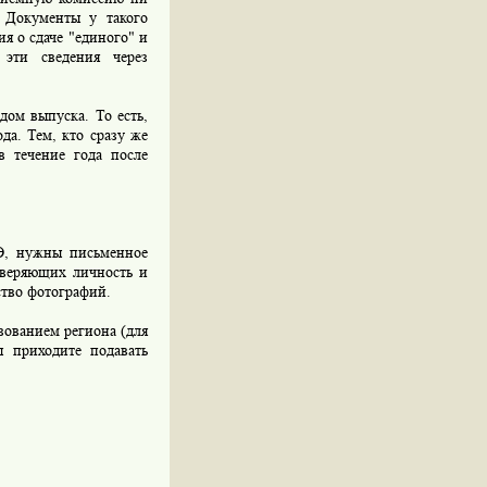
. Документы у такого
ия о сдаче "единого" и
 эти сведения через
ом выпуска. То есть,
да. Тем, кто сразу же
в течение года после
Э, нужны письменное
оверяющих личность и
ство фотографий.
ованием региона (для
ы приходите подавать