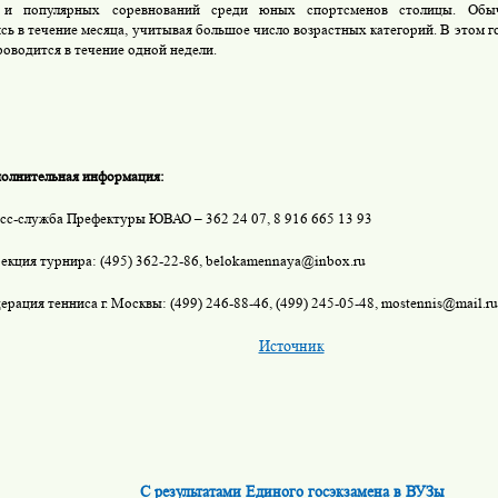
и популярных соревнований среди юных спортсменов столицы. Обыч
сь в течение месяца, учитывая большое число возрастных категорий. В этом 
оводится в течение одной недели.
олнительная информация:
сс-служба Префектуры ЮВАО – 362 24 07, 8 916 665 13 93
екция турнира: (495) 362-22-86, belokamennaya@inbox.ru
ерация тенниса г. Москвы: (499) 246-88-46, (499) 245-05-48, mostennis@mail.ru
Источник
С результатами Единого госэкзамена в ВУЗы