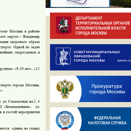
стоке Москвы в районе
ного округа – Владимир
зации здорового образа
спорта. Одной из задач
ьнейших спортсменов и
уппам: «9-10 лет», «12
спорта города Москвы,
».
ул. Самокатная вл.2, 4
Ш «Белокаменная»,
ул.
ов и гостей мероприятия
яется
одним из самых