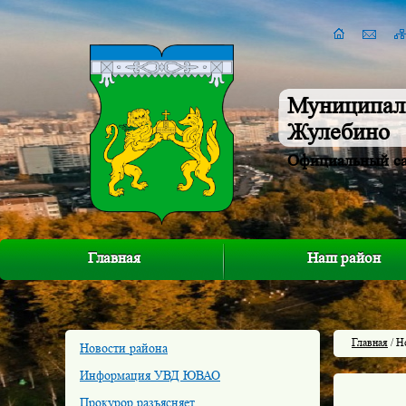
Муниципал
Жулебино
Официальный с
Главная
Наш район
Главная
/ Н
Новости района
Информация УВД ЮВАО
Прокурор разъясняет