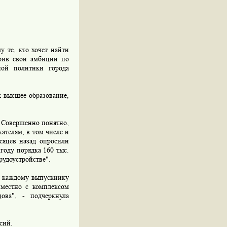
 те, кто хочет найти
ерив свои амбиции по
ной политики города
х высшее образование,
- Совершенно понятно,
ателям, в том числе и
сяцев назад опросили
году порядка 160 тыс.
рудоустройстве".
 каждому выпускнику
вместно с комплексом
ова", - подчеркнула
сий.