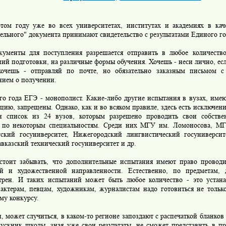
оду уже во всех университетах, институтах и академиях в каче
ельного" документа принимают свидетельство с результатами Единого го
ы для поступления разрешается отправить в любое количество 
ий подготовки, на различные формы обучения. Хочешь - неси лично, ес
хочешь - отправляй по почте, но обязательно заказным письмом 
нием о получении.
года ЕГЭ - монополист. Какие-либо другие испытания в вузах, име
цию, запрещены. Однако, как и во всяком правиле, здесь есть исключен
н список из 24 вузов, которым разрешено проводить свои собстве
 по некоторым специальностям. Среди них МГУ им. Ломоносова, 
гский госуниверситет, Нижегородский лингвистический госуниверси
вказский технический госуниверситет и др.
 забывать, что дополнительные испытания имеют право проводи
ой и художественной направленности. Естественно, по предметам,
трен. И таких испытаний может быть любое количество - это устана
актерам, певцам, художникам, журналистам надо готовиться не тольк
му конкурсу.
ожет случиться, в каком-то регионе запоздают с распечаткой бланков 
пускник школы, зная уже свои результаты, не сможет представить в 