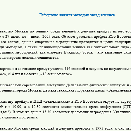
Лефортово зажжет молодых звезд тенниса
венство Москвы по теннису среди юношей и девушек пройдут на юго-во
о с 27 июня
по 4 июля
2009 года. Об этом рассказал префект Юго-Восточ
 его словам, данное спортивное мероприятие проводится в целях популяри
ди молодежи, а также позиционирования тенниса как увлекательного вида 
ртивных мероприятий, как отмечает Владимир Зотов, - это выявление сил
 мастерства молодых теннисистов.
портивном состязании примут участие 416 юношей и девушек по возрастным гр
же», «14 лет и моложе», «18 лет и
моложе».
анизаторами соревнований выступили Департамент физической культуры и 
 тенниса города Москвы, Детская теннисная спортивная школа
«Белокаменная
алы игр пройдут в ДТШ «Белокаменная» в Юго-Восточном округе по адресу 
09 г
. в 10.00, а в 12.30 состоится заключительная пресс-конференция (ДТ
я,вл.2). В этот же день в 15.30 состоится церемония награждения. Участник
раздничная программа.
венство Москвы среди юношей и девушек проводят с 1993 года, и оно явл