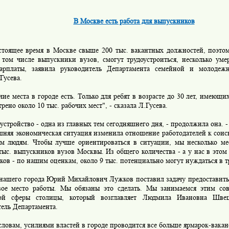
В Москве есть работа для выпускников
щее время в Москве свыше 200 тыс. вакантных должностей, поэтому
в том числе выпускники вузов, смогут трудоустроиться, несколько ум
арплаты, заявила руководитель Департамента семейной и молодеж
Гусева.
 места в городе есть. Только для ребят в возрасте до 30 лет, имеющи
рено около 10 тыс. рабочих мест", - сказала Л.Гусева.
тройство - одна из главных тем сегодняшнего дня, - продолжила она. 
няя экономическая ситуация изменила отношение работодателей к соиск
м людям. Чтобы лучше ориентироваться в ситуации, мы несколько ме
тыс. выпускников вузов Москвы. Из общего количества - а у нас в этом 
ов - по нашим оценкам, около 9 тыс. потенциально могут нуждаться в т
его города Юрий Михайлович Лужков поставил задачу предоставить
вое место работы. Мы обязаны это сделать. Мы занимаемся этим со
ой сферы столицы, который возглавляет Людмила Ивановна Швец
ель Департамента.
овам, усилиями властей в городе проводится все больше ярмарок-вакан