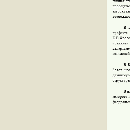
главная е
пообщатьс
затронут
возможнос
В д
префекта
К.В.Фроло
«Знание»
департаме
взаимодей
В Ю
Зотов не
дезинформ
структуры
В н
которого 
федеральн