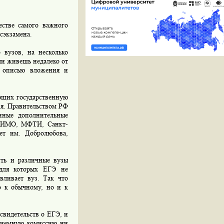
стве самого важного
сэкзамена.
вузов, на несколько
ли живешь недалеко от
с описью вложения и
ющих государственную
ия. Правительством РФ
нные дополнительные
МГИМО, МФТИ, Санкт-
тет им. Добролюбова,
ть и различные вузы
 для которых ЕГЭ не
вливает вуз. Так что
о к обычному, но и к
свидетельств о ЕГЭ, и
приемную комиссию ни