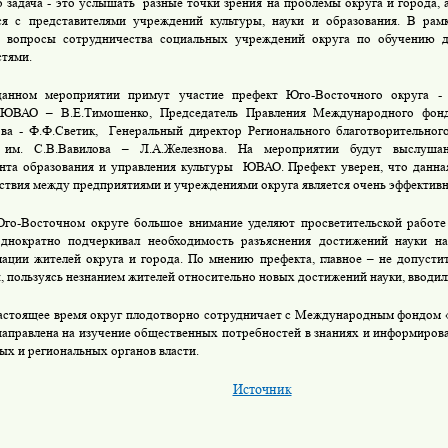
го задача - это услышать
разные точки зрения на проблемы округа и города,
я с представителями учреждений культуры, науки и образования. В рам
ы вопросы сотрудничества социальных учреждений округа по обучению 
тями.
анном мероприятии примут участие префект Юго-Восточного округа - В
 ЮВАО – В.Е.Тимошенко, Председатель Правления Международного фонд
ва - Ф.Ф.Светик,
Генеральный директор Регионального благотворительног
 им. С.В.Вавилова – Л.А.Железнова. На мероприятии будут выслуш
нта образования и управления культуры
ЮВАО. Префект уверен, что данна
ствия между предприятиями и учреждениями округа является очень эффективн
го-Восточном округе большое внимание уделяют просветительской работе
однократно подчеркивал необходимость разъяснения достижений науки н
ации жителей округа и города. По мнению префекта, главное – не допусти
, пользуясь незнанием жителей относительно новых достижений науки, вводил
астоящее время округ плодотворно сотрудничает с Международным фондом 
направлена на изучение общественных потребностей в знаниях и информирова
ых и региональных органов власти.
Источник