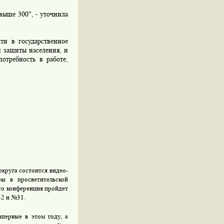
ыше 300", - уточнила
и в государственное
й защиты населения, и
отребность в работе,
круга состоится видео-
ы в просветительской
то конференция пройдет
42 и №31.
впервые в этом году, а