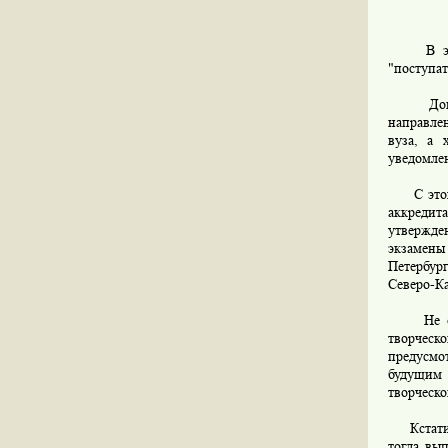
В этом г
"поступат
Документ
направлен
вуза, а 
уведомле
С этого 
аккредита
утвержде
экзамены
Петербур
Северо-Ка
Не стоит
творческ
предусмо
будущим 
творческо
Кстати, м
тогда вы