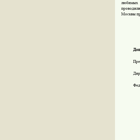
любимых 
проводили
Москвы пр
Доп
Пре
Дир
Фед