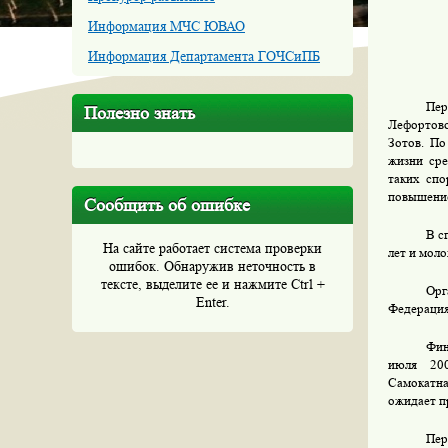
Информация МЧС ЮВАО
Информация Департамента ГОЧСиПБ
Пер
Полезно знать
Лефортов
Зотов. По
жизни сре
таких спо
повышение
Сообщить об ошибке
В с
На сайте работает система проверки
лет и моло
ошибок. Обнаружив неточность в
тексте, выделите ее и нажмите Ctrl +
Орг
Enter.
Федерация
Фин
июля
20
Самокатна
ожидает п
Пер