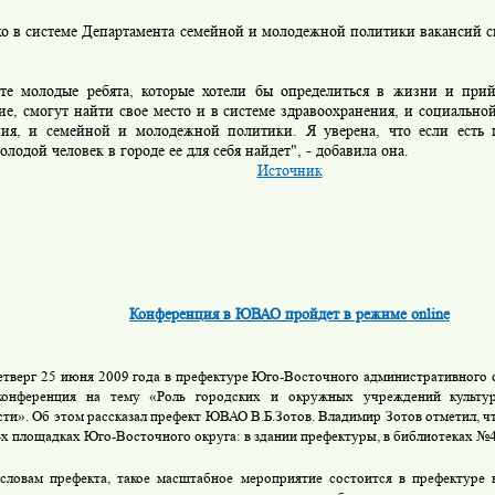
в системе Департамента семейной и молодежной политики вакансий св
лодые ребята, которые хотели бы определиться в жизни и прийт
е, смогут найти свое место и в системе здравоохранения, и социально
ния, и семейной и молодежной политики. Я уверена, что если есть п
лодой человек в городе ее для себя найдет", - добавила она.
Источник
Конференция в ЮВАО пройдет в режиме online
етверг 25 июня 2009 года в префектуре Юго-Восточного административного о
-конференция на тему «Роль городских и окружных учреждений культур
сти». Об этом рассказал префект ЮВАО В.Б.Зотов. Владимир Зотов отметил, ч
3-х площадках Юго-Восточного округа: в здании префектуры, в библиотеках №
словам префекта, такое масштабное мероприятие состоится в префектуре 