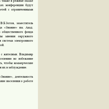
 а также в режиме
online
ках конференции будут
детей с ограниченными
.Б.Зотов, заместитель
а «Знание» им. Акад.
о общественного фонда
аны мнения окружного
я система электронного
ой.
 с жителями. Владимир
аселению во избежание
ть, чтобы коммерческие
и их в заблуждение.
«Знание»,
деятельность
ние населения о работе