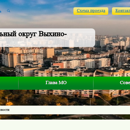
Схема проезда
Контак
ьный округ Выхино-
айт
Глава МО
Сове
овости