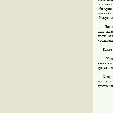
оригинал
абитуриен
причину 
Федераль
Пользова
сдав экза
после эк
увольнен
Какие до
Кроме ор
заявлени
гражданст
Заверить
тех, кто
документы