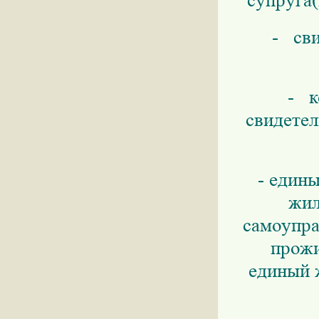
супруга(
- сви
- к
свидетел
- един
жил
самоупра
прожи
единый 