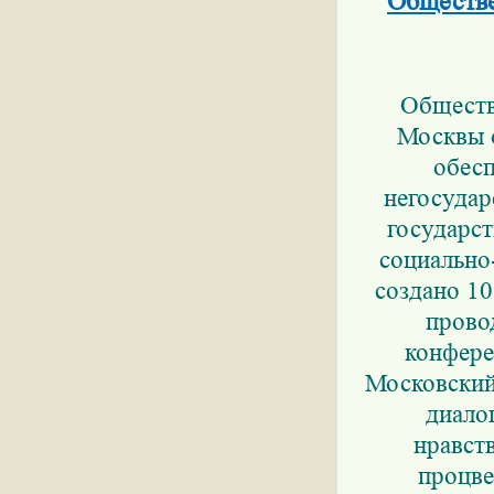
Обществе
Обществ
Москвы о
обес
негосудар
государст
социально
создано 1
прово
конфере
Московский
диало
нравст
процве