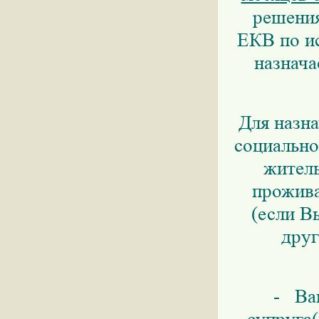
решения
ЕКВ по ис
назнача
Для назна
социально
житель
прожива
(если В
друг
- Ва