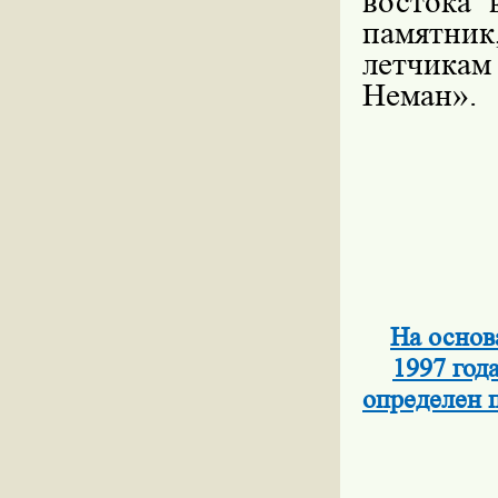
востока 
памятник
летчикам
Неман».
На основ
1997 год
определен п