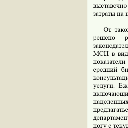
выставочно
затраты на 
От такого
решено р
законодате
МСП в виде
показател
средний би
консульта
услуги. Еж
включающи
нацеленных
предлага
департамен
ногу с теку