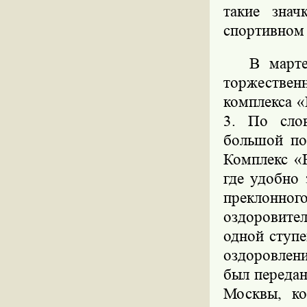
такие знач
спортивном 
В марте
торжестве
комплекса «
3. По сло
большой по
Комплекс «
где удобно
преклонного
оздоровите
одной ступ
оздоровлен
был переда
Москвы, ко