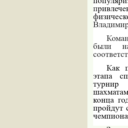
популяри
п
ривлеч
физическ
Владимир
Коман
были н
соответс
Как 
этапа с
турнир 
шахматам
конца го
пройдут с
чемпиона