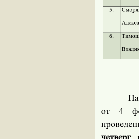
5.
Сморя
Алекса
6.
Тимош
Влади
На
от 4 фе
проведен
четверг
к