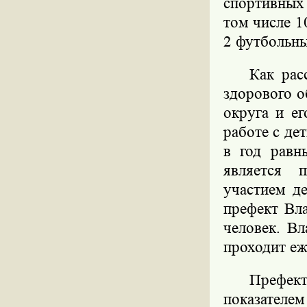
спортивных
том числе 1
2 футбольны
Как рас
здорового о
округа и е
работе с де
в год равн
является 
участием д
префект Вл
человек. В
проходит еж
Префек
показателем