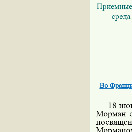
Приемные 
среда
Во Франци
18 июн
Морман с
посвяще
Мормано