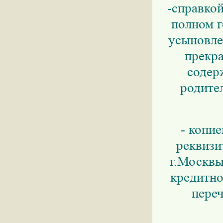
-справкой
полном г
усыновле
прекр
содер
родите
- копи
реквизи
г.Москвы
кредитно
пере