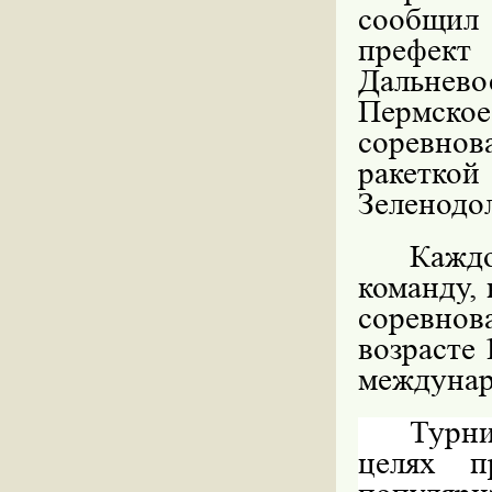
сообщил
префект
Дальнев
Пермско
соревнов
ракетко
Зеленодоль
Кажд
команду, 
соревнов
возрасте 
междунар
Турни
целях п