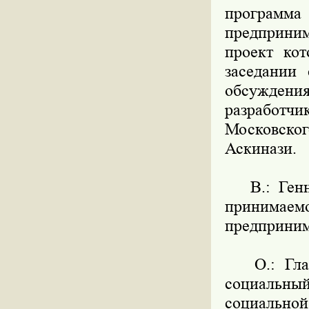
программа
предприним
проект ко
заседании 
обсуждения
разработ
Московског
Аскинази.
В.: Генна
принима
предприним
О.: Главн
социальный
социально