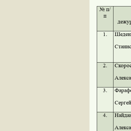
№ п/
п
дежу
1.
Шеден
Станис
2.
Скоро
Алекса
3.
Фараф
Серге
4.
Найда
Алекс