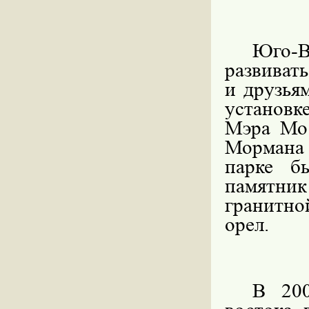
Юго-
развиват
и друзья
установ
Мэра Мо
Мормана
парке б
памятни
гранитн
орел.
В 200