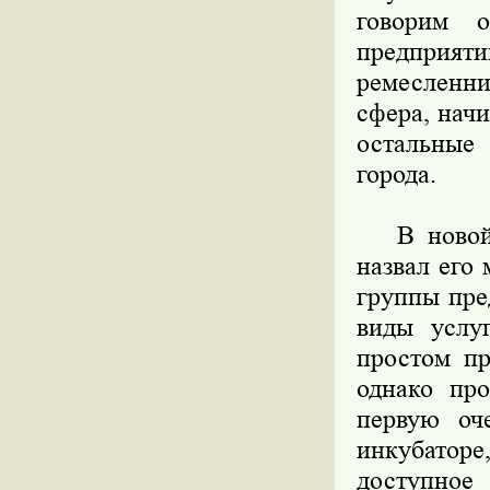
говорим 
предприяти
ремесленн
сфера, начи
остальные
города.
В новой п
назвал его
группы пре
виды услу
простом пр
однако пр
первую оч
инкубатор
доступно