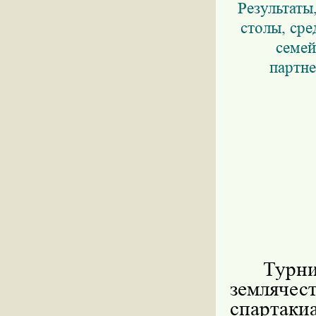
Результаты
столы, ср
семей
партне
Турн
землячес
спартаки