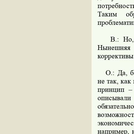
потребност
Таким об
проблемати
В.: Но, н
Нынешняя 
коррективы
О.: Да, бе
не так, ка
принцип – 
описывал
обязатель
возможнос
экономичес
например, 