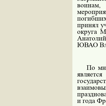
воинам,
меропри
погибши
принял у
округа М
Анатоли
ЮВАО Вл
По мн
являетс
государ
взаимо
празднов
и года Фр