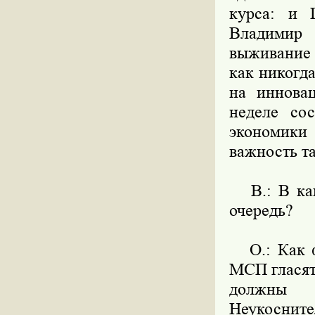
курса: и 
Владимир
выживание 
как никогд
на иннова
неделе со
экономики
важность т
В.: В как
очередь?
О.: Как фе
МСП гласят
должны 
Неукоснит