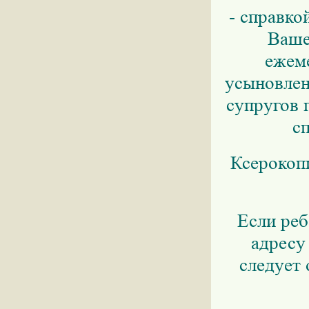
- справк
Ваше
ежем
усыновлен
супругов 
с
Ксерокоп
Если реб
адресу
следует 