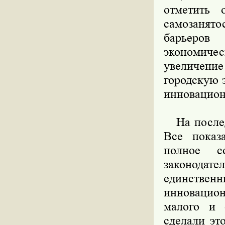
отметить 
самозанят
барьеров 
экономичес
увеличен
городскую 
инновацион
На последн
Все показ
полное с
законода
единстве
инновацио
малого и 
сделали эт