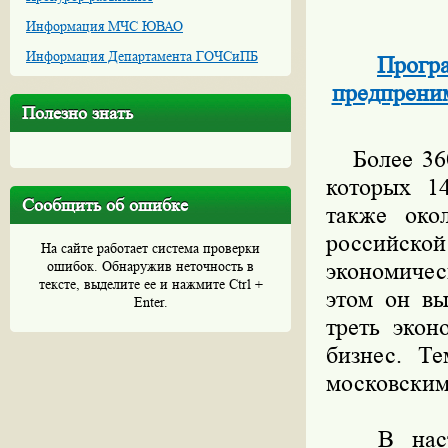
Информация МЧС ЮВАО
Информация Департамента ГОЧСиПБ
Програ
предпреним
Полезно знать
Более 360 
которых 1
Сообщить об ошибке
также око
российской
На сайте работает система проверки
ошибок. Обнаружив неточность в
экономичес
тексте, выделите ее и нажмите Ctrl +
этом он вы
Enter.
треть экон
бизнес. Те
московским
В настоящ