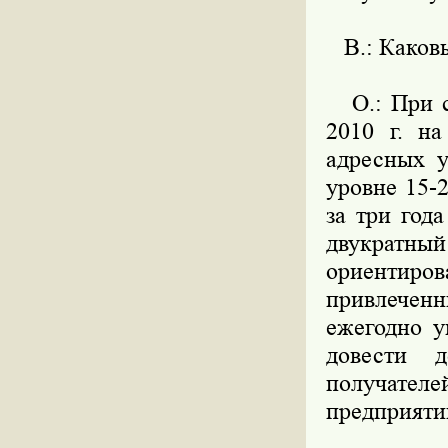
В.: Каковы
О.: При со
2010 г. на
адресных у
уровне 15-2
за три год
двукрат
ориентиро
привлечен
ежегодно у
довести 
получател
предприяти