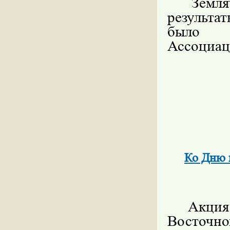
Земл
результа
было н
Ассоциац
Ко Дню 
Акция
Восточно