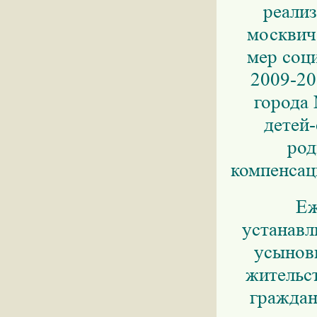
реали
москвич
мер соц
2009-20
города 
детей-
род
компенсац
Еж
устанавл
усынов
жительст
граждан