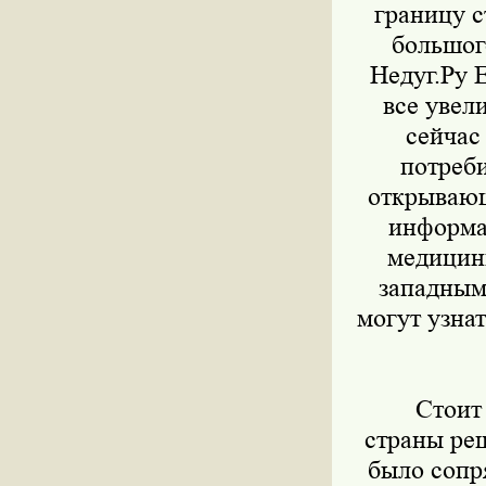
границу 
большог
Недуг.Ру 
все увел
сейчас
потреби
открывающ
информа
медицин
западным
могут узна
Стоит з
страны реш
было сопр