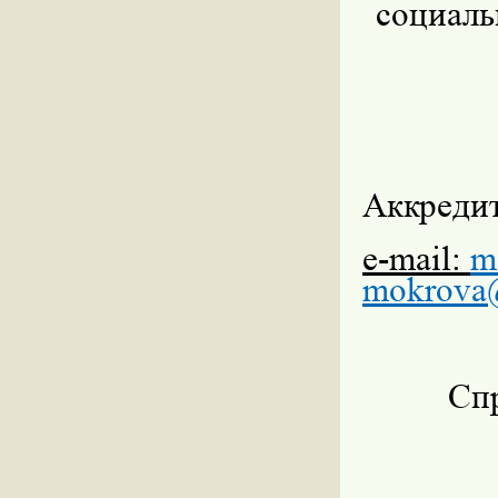
социаль
Аккреди
e-mail:
m
mokrova
Спр