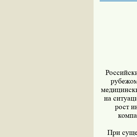
Российский
рубежом
медицински
на ситуац
рост и
компа
При сущес