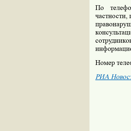
По телефо
частности,
правонар
консультац
сотруднико
информацио
Номер телеф
РИА Новос