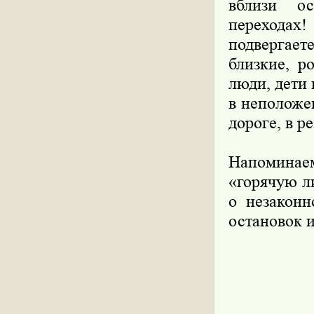
вблизи о
перехода
подвергает
близкие, р
люди, дети
в неположе
дороге, в р
Напоминаем
«горячую л
о незаконн
остановок и