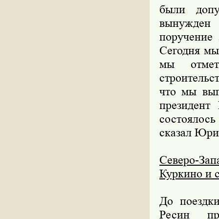
были допу
вынужден 
поручение 
Сегодня мы 
мы отмет
строительс
что мы вып
президент 
состоялось
сказал Юри
Северо-За
Куркино и 
До поездк
Ресин пр