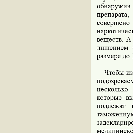
обнаружив 
препарата
совершен
наркотиче
веществ. А
лишением 
размере до 
Чтобы из д
подозревае
несколько
которые в
подлежат 
таможенную
задекларир
медицинс