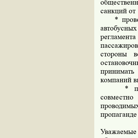
обществе
санкций от 
* проводи
автобусных
регламент
пассажиро
стороны в
остановоч
принимать
компаний в
* провод
совместн
проводим
пропаганде
Уважаемые