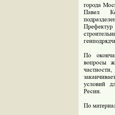
города Мос
Павел Ко
подраздел
Префектур
строительн
генподрядч
По оконча
вопросы ж
частност
заканчивает
условий д
Ресин.
По материа