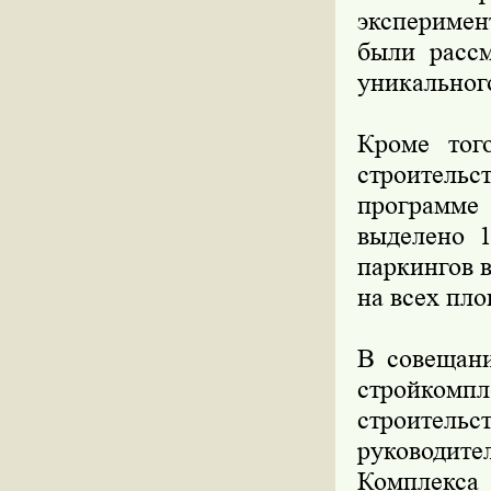
экспериме
были рассм
уникальног
Кроме тог
строитель
программе
выделено 1
паркингов 
на всех пло
В совещани
стройкомпл
строител
руководит
Комплекса