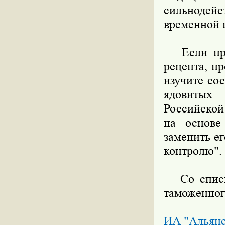
сильнодей
временной 
Если преп
рецепта, п
изучите со
ядовитых
Российской
на основе
заменить е
контролю".
Со списко
таможенног
ИА "Альян