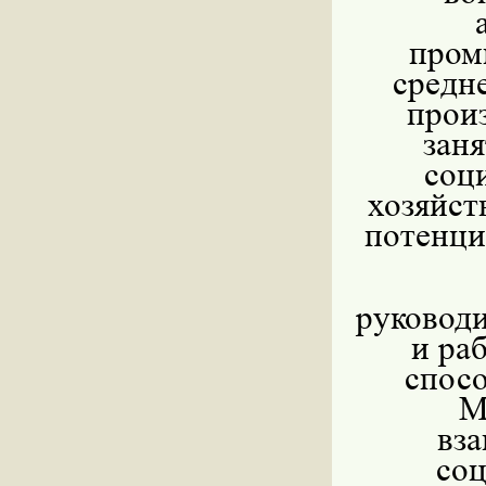
пром
средн
прои
заня
соц
хозяйст
потенци
руководи
и ра
спосо
М
вз
соц