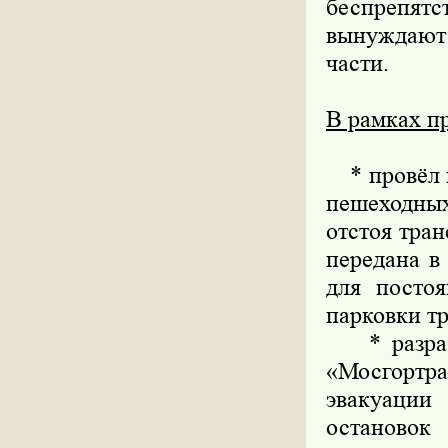
беспрепят
вынуждают 
части.
В рамках п
* провёл м
пешеходных
отстоя тра
передана в
для посто
парковки т
* разрабо
«Мосгортра
эвакуации
остановок