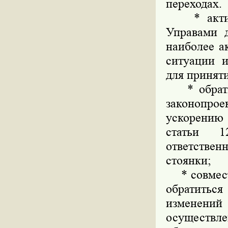
переходах.
* активи
Управами 
наиболее а
ситуации 
для принят
* обратил
законопро
ускорению
статьи 1
ответстве
стоянки;
* совмест
обратитьс
изменени
осуществле