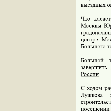
выездных о
Что касае
Москвы Юр
градоначал
центре Мос
Большого те
Большой т
завершить 
России
С ходом ра
Лужкова 
строитель
посещении 