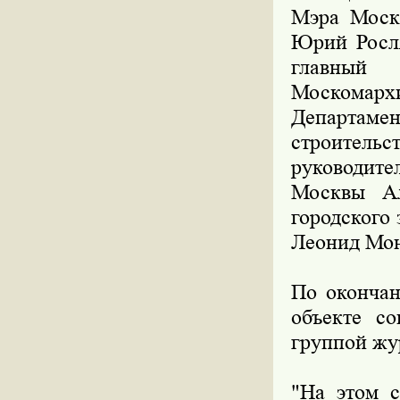
Мэра Моск
Юрий Росля
главный
Москомарх
Департам
строител
руководит
Москвы Ал
городского
Леонид Мон
По окончан
объекте с
группой жу
"На этом с