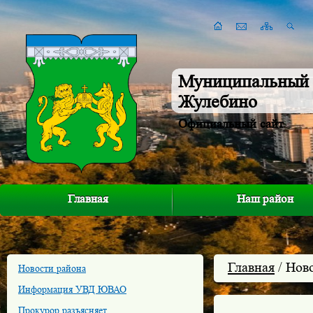
Муниципальный 
Жулебино
Официальный сайт
Главная
Наш район
Главная
/ Нов
Новости района
Информация УВД ЮВАО
Прокурор разъясняет