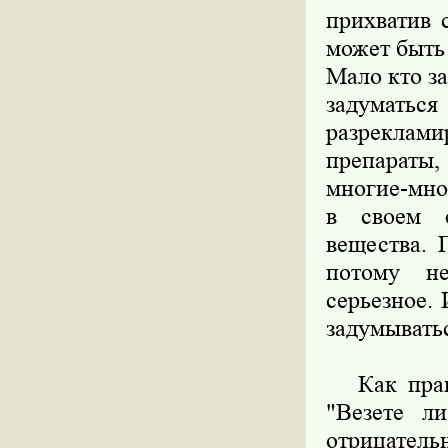
прихватив 
может быть
Мало кто з
задуматьс
разреклам
препараты,
многие-мно
в своем с
вещества. 
потому не
серьезное. 
задумывать
Как прави
"Везете л
отрицател