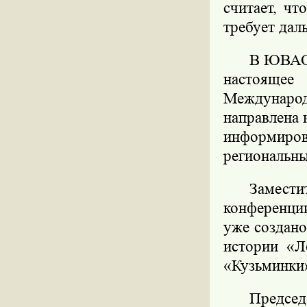
считает, чт
требует дал
В ЮВАО 
настоящее
Междунаро
направлена 
информир
региональны
Замест
конференци
уже создан
истории «Л
«Кузьминки
Председ