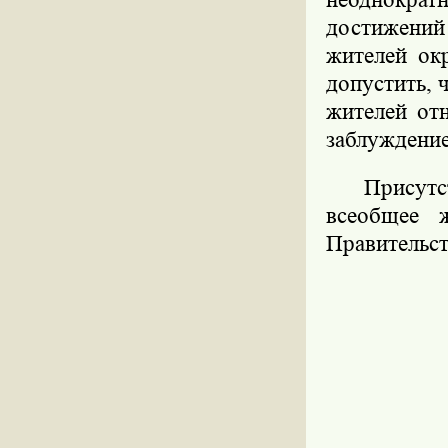
неоднокра
достижений
жителей ок
допустить, 
жителей от
заблуждение
Присутс
всеобщее ж
Правительс