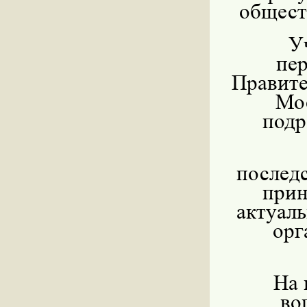
общест
У
пе
Правите
Мо
подр
послед
прин
актуал
орг
На 
во