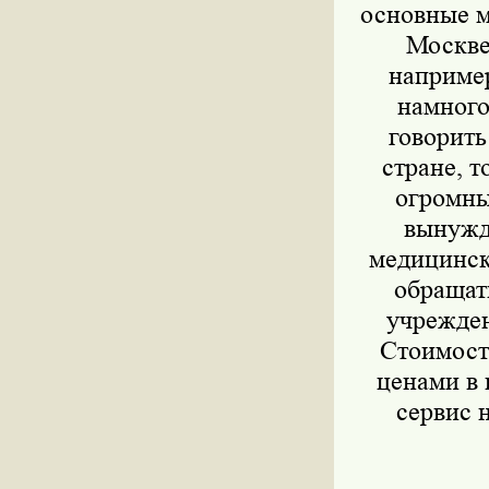
основные м
Москве
например
намного
говорить
стране, 
огромны
вынужд
медицинск
обращат
учрежден
Стоимость
ценами в 
сервис 