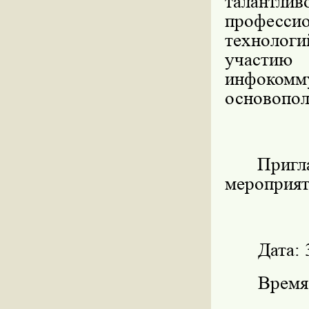
талантлив
професси
технолог
участию
инфоко
основопол
Пригл
мероприят
Дата: 
Время: