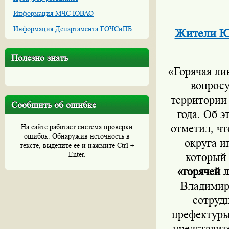
Информация МЧС ЮВАО
Информация Департамента ГОЧСиПБ
Жители Ю
Полезно знать
«Горячая ли
вопросу
территории 
Сообщить об ошибке
года. Об 
отметил, ч
На сайте работает система проверки
ошибок. Обнаружив неточность в
округа и
тексте, выделите ее и нажмите Ctrl +
Enter.
который 
«горячей 
Владимир
сотруд
префектуры
представит