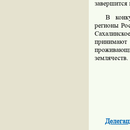
завершится 
В конк
регионы Рос
Сахалинско
принимают 
проживающи
землячеств.
Делегац