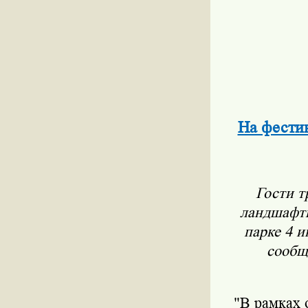
На фестив
Гости т
ландшафтн
парке 4 и
сообщ
"В рамках 