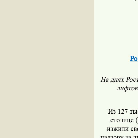
Ро
На днях Рос
лифтов
Из 127 ты
столице 
изжили св
надзору за 