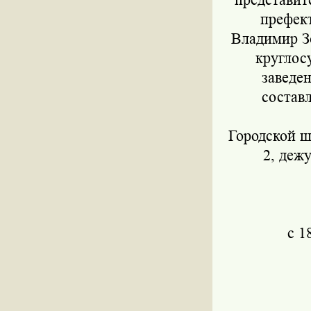
префект
Владимир З
круглос
заведен
составл
Городской ш
2, деж
с 1