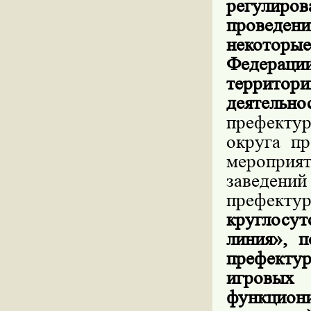
регулиро
проведени
некотор
Федерации
террито
деятельн
префекту
округа пр
мероприя
заведени
префек
круглосут
линия», 
префектур
игровы
функцион