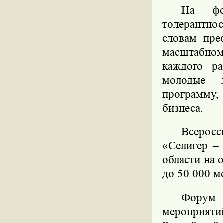
На фо
толерантно
словам пре
масштабном 
каждого р
молодые л
программу, 
бизнеса.
Всерос
«Селигер –
области на 
до 50 000 м
Форум 
мероприя