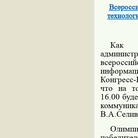
Всеросс
технолог
Как 
админист
всеросс
информац
Конгресс
что на т
16.00 буд
коммуни
В.А.Селив
Олимпиа
победител