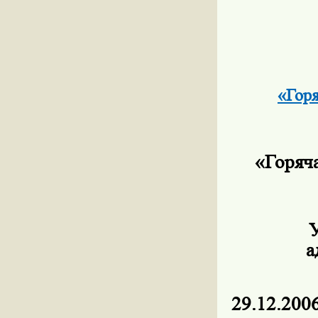
«Гор
«Горяч
а
В соот
29.12.2