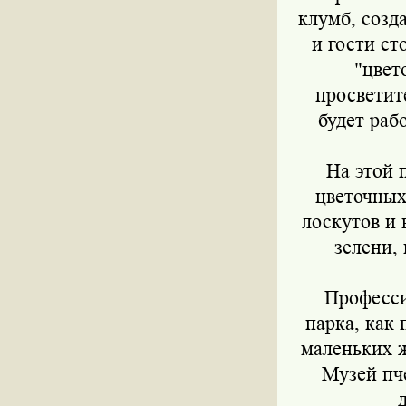
клумб, созд
и гости с
"цвет
просветит
будет раб
На этой 
цветочных
лоскутов и 
зелени,
Професси
парка, как
маленьких ж
Музей пче