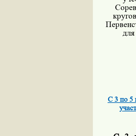
Сорев
кругов
Первенс
для
С 3 по 5
учас