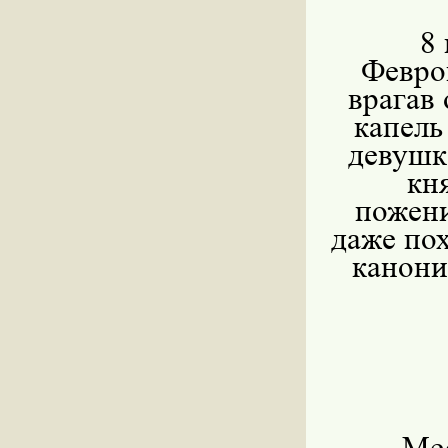
8
Февро
врагав 
капель
девушк
кн
пожени
даже по
канони
Ме