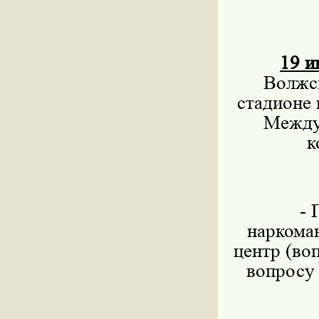
19 и
Волжск
стадионе
Между
к
- 
наркома
центр (во
вопросу