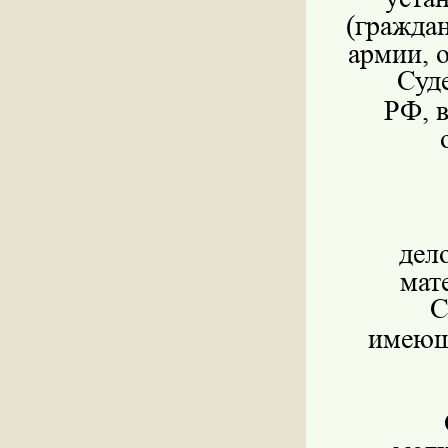
(граждан
армии, 
Суд
РФ, в
дел
мат
С
имеющи