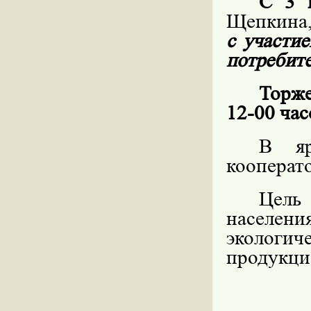
С 3 
Щепкина,
с участи
потребите
Торже
12-00 час
В яр
кооперат
Цель
населен
экологи
продукци