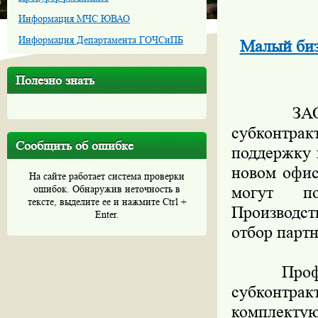
Информация МЧС ЮВАО
Информация Департамента ГОЧСиПБ
Малый биз
Полезно знать
ЗАО «Ме
субконтра
Сообщить об ошибке
поддержку 
новом офис
На сайте работает система проверки
ошибок. Обнаружив неточность в
могут п
тексте, выделите ее и нажмите Ctrl +
Производст
Enter.
отбор партн
Професси
субконтр
комплекту