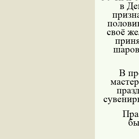
в Де
призна
полови
своё же
приня
шаров
В пр
мастер
праз
сувенир
Пра
бы