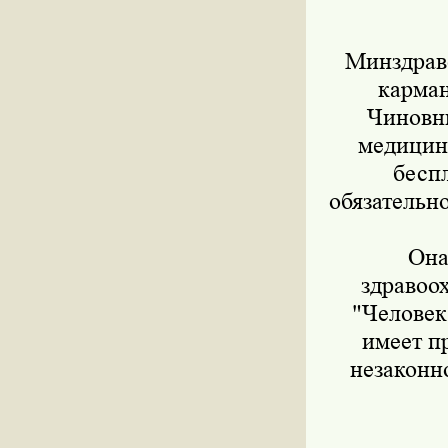
Минздравс
карман
Чиновн
медицин
бесп
обязательно
Она
здравоох
"Человек
имеет п
незаконн