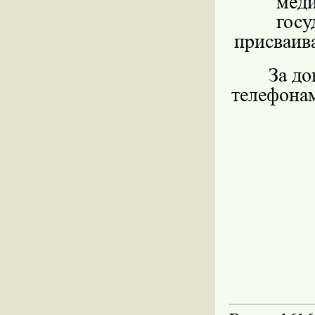
меди
госу
присваив
За д
телефонам: