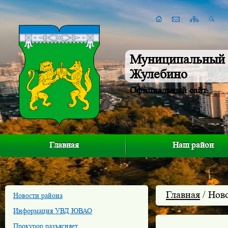
Муниципальный 
Жулебино
Официальный сайт
Главная
Наш район
Главная
/ Нов
Новости района
Информация УВД ЮВАО
Прокурор разъясняет