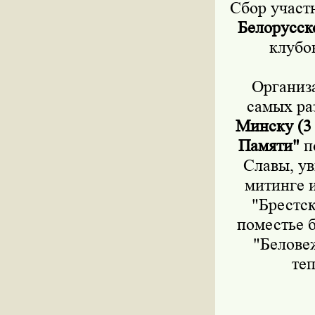
Сбор участ
Белорусск
клубо
Организат
самых ра
Минску (3
Памяти"
п
Славы, ув
митинге 
"Брестск
поместье 
"Белове
те