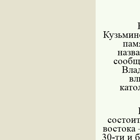
Кузьминс
пам
назв
сообщ
Вла
вл
като
состоит
востока 
30-ти и 