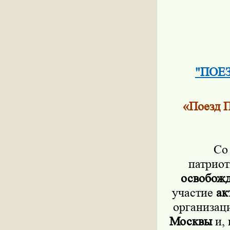
"ПОЕЗ
«Поезд П
С
патрио
освобожд
участие
ак
организац
Москвы
и, 