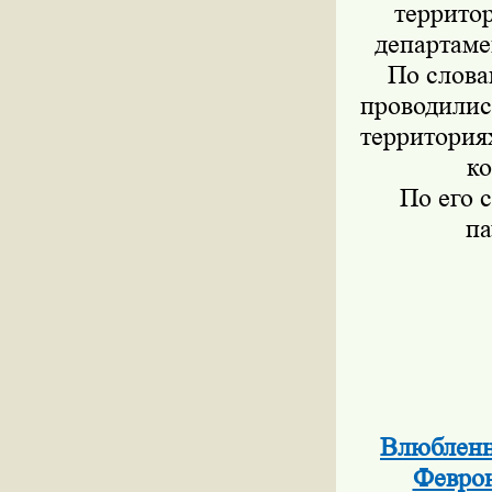
территор
департаме
По слова
проводилис
территория
ко
По его 
па
Влюбленн
Феврон