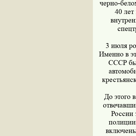
черно-бело
40 лет
внутрен
спецт
3 июля ро
Именно в э
СССР бы
автомоб
крестьянс
До этого 
отвечавши
России 
полиции 
включены