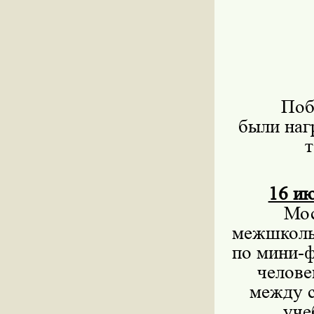
Поб
были наг
16 ию
Мос
межшколь
по мини-ф
челове
между 
уче