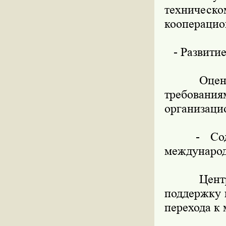
техничес
кооперацион
- Развитие
Оценка с
требования
организаци
- Содейс
международ
Центр об
поддержку 
перехода к