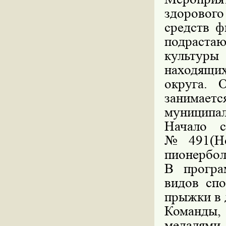
здорового
средств ф
подрастаю
культуры
находящи
округа. 
занимает
муниципал
Начало 
№491(Нов
пионербол
В програ
видов спо
прыжки в 
Команды,
медалям