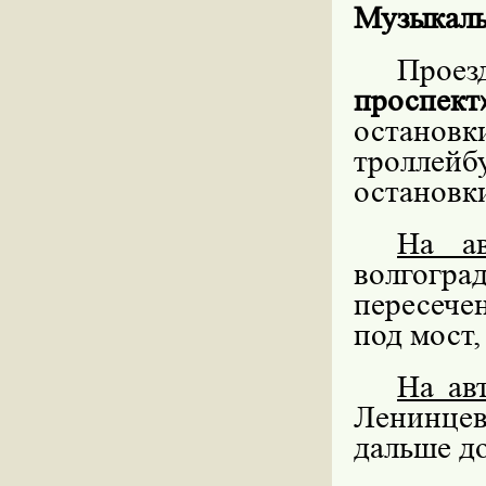
Музыкаль
Проез
проспект
остановк
троллей
остановк
На а
волгогра
пересечен
под мост,
На ав
Ленинце
дальше до