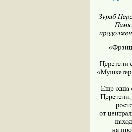
Зураб Цере
Памят
продолжени
«Франц
Церетели е
«Мушкетеры
Еще одна 
Церетели,
рост
от центра
наход
на про