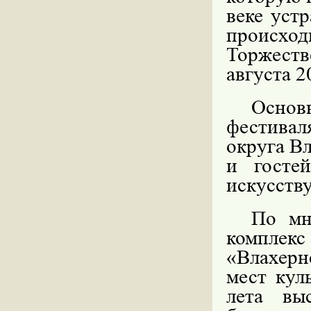
веке уст
происхо
Торжеств
августа 2
Основ
фестивал
округа В
и госте
искусству
По мн
комплек
«Влахерн
мест кул
лета вы