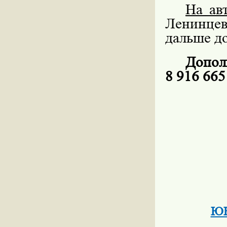
На ав
Ленинце
дальше до
Допол
8 916 665
ЮВ