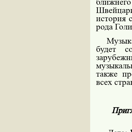
ближнего
Швейцар
история 
рода Гол
Музык
будет с
зарубеж
музыкал
также пр
всех стра
Пригл