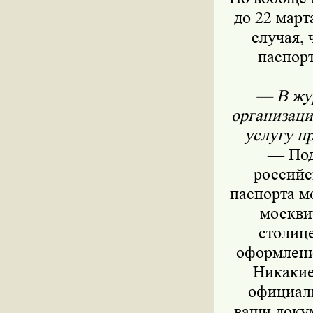
до 22 март
случая, 
паспорт
— В жур
организаци
услугу п
— Под
российс
паспорта м
москви
столице
оформлени
Никакие
официал
ваши докум