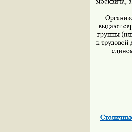
москвича, 
Организ
выдают сер
группы (ил
к трудовой
едином
Столичные