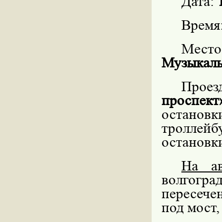
Дата:
Время
Мес
Музыкаль
Проез
проспект
остановк
троллей
остановк
На а
волгогра
пересечен
под мост,