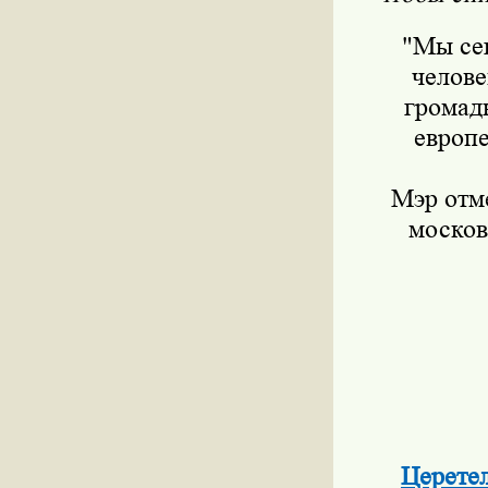
"Мы сег
челове
громад
европе
Мэр отме
москов
Церетел