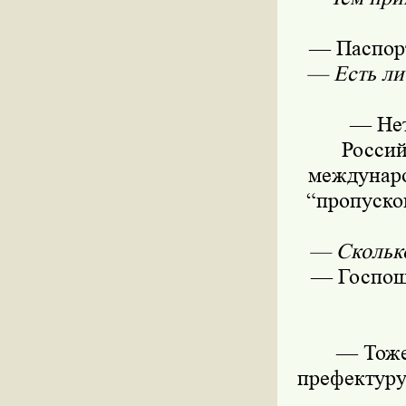
— Паспорт
— Есть ли
— Нет
Россий
междунаро
“пропуско
— Сколько
— Госпошл
— Тоже
префектуру