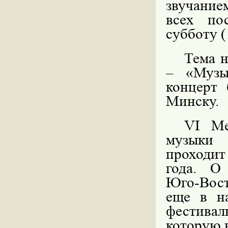
звучание
всех по
субботу (
Тема н
– «Музы
концерт 
Минску.
VI
Меж
музыки 
проходи
года
.
О 
Юго-Вост
еще в на
фестивал
которую 