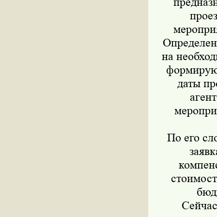
предназ
проез
мероприя
Определен 
на необход
формируют
даты пр
агент
мероприя
По его сл
заявк
компен
стоимост
бюд
Сейчас