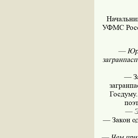
Начальни
УФМС Росс
— Юри
загранпаспо
— З
загранпа
Госдуму.
поэ
— Э
— Закон од
— Чем прин