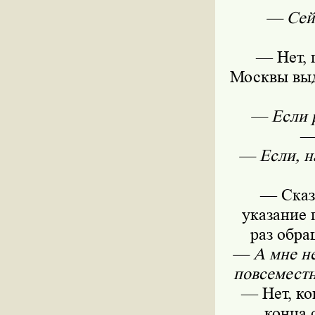
— Сейч
— Нет, 
Москвы выд
— Если р
—
— Если, н
— Сказа
указание 
раз обра
— А мне не
повсеместн
— Нет, ко
конца 