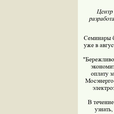
Центр
разработа
Семинары б
уже в авгу
"Бережливо
экономит
оплату з
Мосэнерго
электро
В течение
узнать