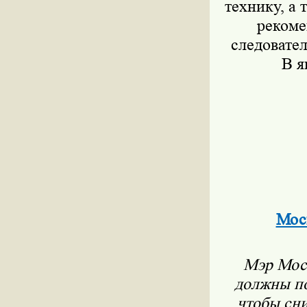
технику, а 
рекоме
следовател
В я
Мос
Мэр Мос
должны по
чтобы сни