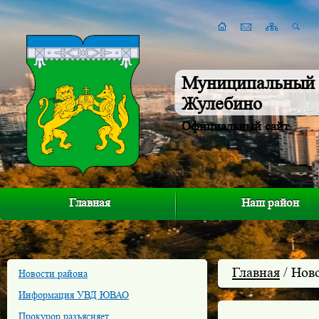
Муниципальный 
Жулебино
Официальный сайт
Главная
Наш район
Главная
/ Нов
Новости района
Информация УВД ЮВАО
Прокурор разъясняет