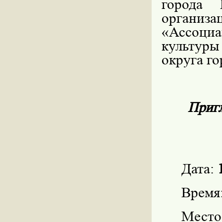
города 
организа
«Ассоциа
культур
округа г
Пригл
Дата:
Время
Мес