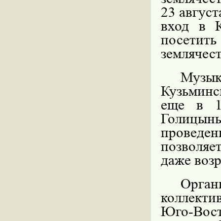
23 август
вход в 
посетит
землячес
Музы
Кузьминс
еще в 1
Голицыны
проведе
позволяе
даже возр
Орга
коллекти
Юго-Вос