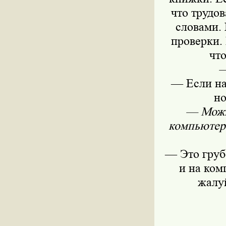
что трудо
словами. 
проверки.
чт
—
— Если на 
но
— Можно
компьютер
— Это груб
и на ком
жалу