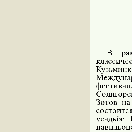
В ра
классич
Кузьмин
Междунар
фестива
Солигорс
Зотов на
состоитс
усадьбе 
павильо