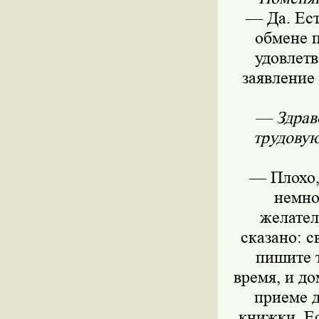
— Да. Ест
обмене 
удовлет
заявление
— Здравс
трудовую
— Плохо, 
немно
желател
сказано: с
пишите т
время, и д
приеме д
книжки. Ес