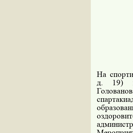
На спорт
д. 19) 
Голованов
спартакиа
образов
оздоров
администр
Меропри