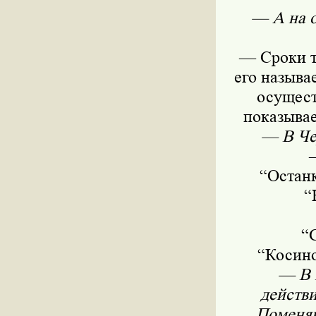
— А на о
— Сроки т
его называ
осущест
показывае
— В Че
“Останк
“
“
“Косино
— В 
действи
Поменяю