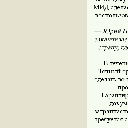
МИД сделает
воспользов
— Юрий Ива
заканчивае
страну, г
— В течени
Точный ср
сделать во
про
Гарантир
докуме
загранпасп
требуется 