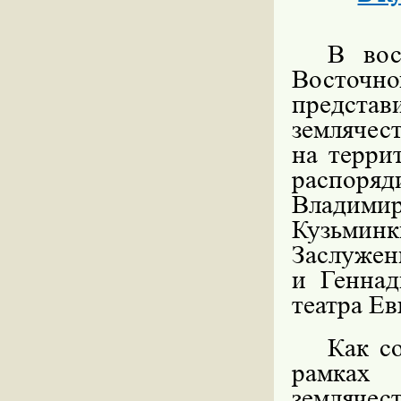
В вос
Восточ
предста
землячес
на терри
распоряд
Владими
Кузьмин
Заслужен
и Генна
театра Ев
Как с
рамках 
землячест