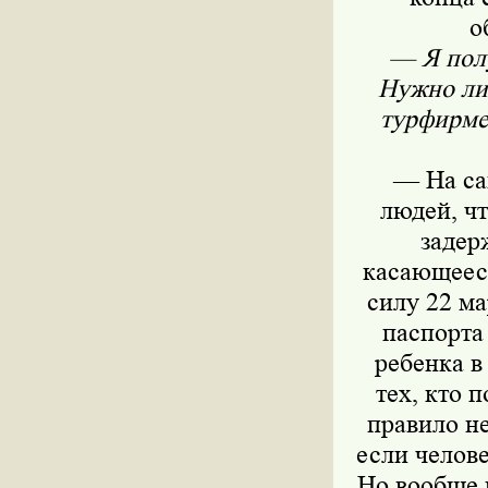
о
— Я полу
Нужно ли 
турфирме 
— На са
людей, чт
задер
касающееся
силу 22 м
паспорта
ребенка в
тех, кто 
правило не
если челове
Но вообще 