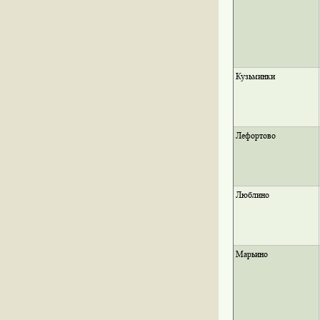
Кузьминки
Лефортово
Люблино
Марьино