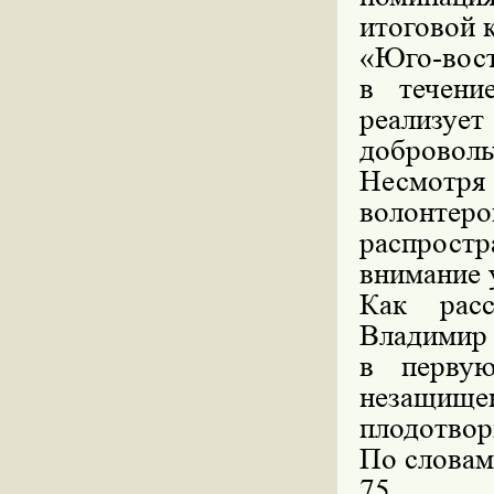
итоговой 
«Юго-вост
в течени
реа
доброволь
Несмотря 
волонтеро
распрост
внимание 
Как расс
Владимир 
в первую
незащищ
плодотвор
По словам
75 