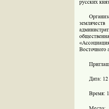
русских княз
Органи
землячес
администр
общественн
«Ассоциация
Восточного 
Приглаш
Дата: 12
Время: 1
Место: