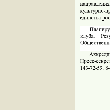
направлени
культурно-
единства ро
Планиру
клуба. Ре
Общественно
Аккред
Пресс-секре
143-72-59, 8