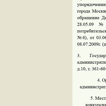
упорядочении
города Москв
обращение Де
28.05.09 №
потребительс
№6), от 03.06
08.07.2009г. 
3. Государ
администрати
д.10, т. 361-60
4. 
администрати
5. Мес
конкурсн