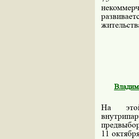
некомм
развивае
жительств
Владими
На это
внутрипа
предвыбор
11 октября