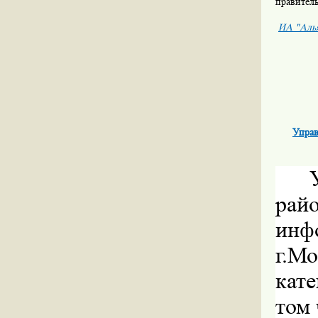
правитель
ИА "Аль
Управ
рай
инфо
г.
кате
том