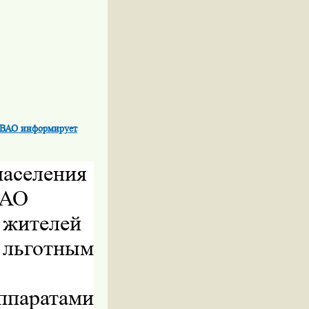
ЮВАО информирует
населения
ВАО
 жителей
ьготным
аппаратами