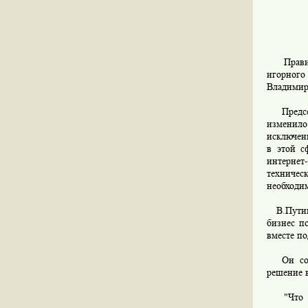
Правите
игорного
Владимир
Председа
изменило
исключени
в этой с
интерне
техничес
необходим
В.Путин 
бизнес п
вместе по
Он сообщ
решение 
"Что кас