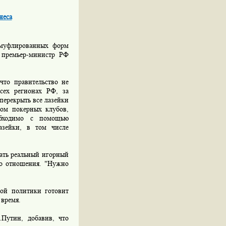
неса
муфлированных форм
л премьер-министр РФ
то правительство не
сех регионах РФ, за
перекрыть все лазейки
дом покерных клубов,
обходимо с помощью
азейки, в том числе
ать реальный игорный
го отношения. "Нужно
ой политики готовит
 время.
Путин, добавив, что