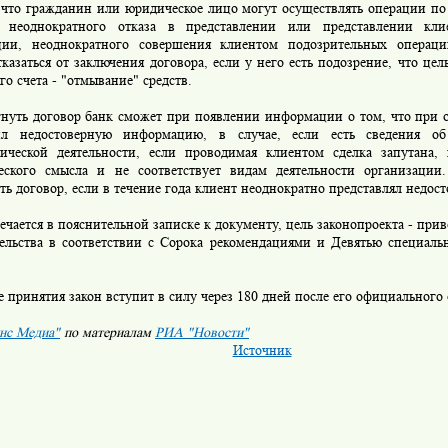
, что гражданин или юридическое лицо могут осуществлять операции по
 неоднократного отказа в представлении или представлении кли
ии, неоднократного совершения клиентом подозрительных операци
казаться от заключения договора, если у него есть подозрение, что цел
го счета - "отмывание" средств.
уть договор банк сможет при появлении информации о том, что при о
ил недостоверную информацию, в случае, если есть сведения о
тической деятельности, если проводимая клиентом сделка запутана,
еского смысла и не соответствует видам деятельности организаци
ть договор, если в течение года клиент неоднократно представлял недос
ается в пояснительной записке к документу, цель законопроекта - при
тельства в соответствии с Сорока рекомендациями и Девятью специал
принятия закон вступит в силу через 180 дней после его официального
нс Медиа"
по материалам
РИА "Новости"
Источник