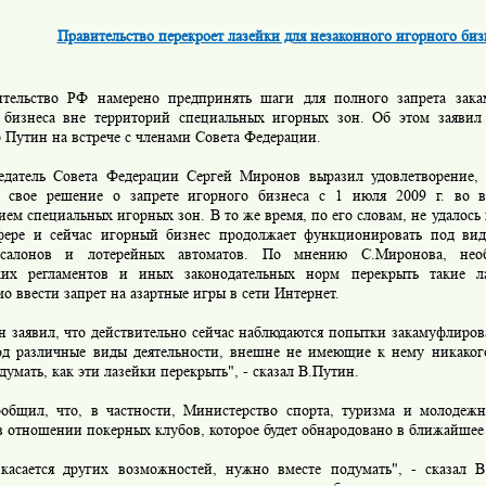
Правительство перекроет лазейки для незаконного игорного биз
льство РФ намерено предпринять шаги для полного запрета зака
 бизнеса вне территорий специальных игорных зон. Об этом заяви
 Путин на встрече с членами Совета Федерации.
тель Совета Федерации Сергей Миронов выразил удовлетворение, ч
 свое решение о запрете игорного бизнеса с 1 июля 2009 г. во в
ем специальных игорных зон. В то же время, по его словам, не удалось 
фере и сейчас игорный бизнес продолжает функционировать под ви
т-салонов и лотерейных автоматов. По мнению С.Миронова, не
ких регламентов и иных законодательных норм перекрыть такие л
о ввести запрет на азартные игры в сети Интернет.
заявил, что действительно сейчас наблюдаются попытки закамуфлиров
од различные виды деятельности, внешне не имеющие к нему никако
думать, как эти лазейки перекрыть", - сказал В.Путин.
ил, что, в частности, Министерство спорта, туризма и молодежн
в отношении покерных клубов, которое будет обнародовано в ближайшее
ается других возможностей, нужно вместе подумать", - сказал В.