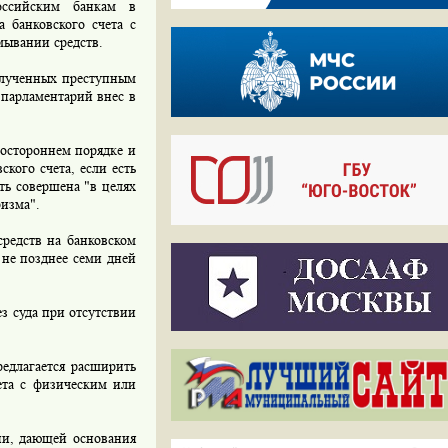
ссийским банкам в
а банковского счета с
мывании средств.
олученных преступным
 парламентарий внес в
ностороннем порядке и
кого счета, если есть
ть совершена "в целях
изма".
редств на банковском
 не позднее семи дней
з суда при отсутствии
едлагается расширить
ета с физическим или
ии, дающей основания