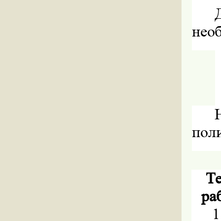
нео
пол
Те
ра
1