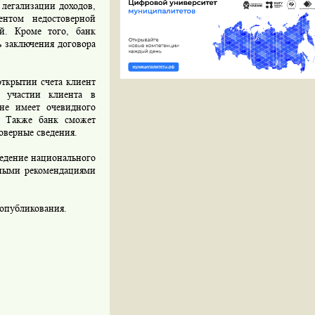
 легализации доходов,
ентом недостоверной
й. Кроме того, банк
ь заключения договора
ткрытии счета клиент
б участии клиента в
 не имеет очевидного
и. Также банк сможет
товерные сведения.
ведение национального
ьными рекомендациями
 опубликования.