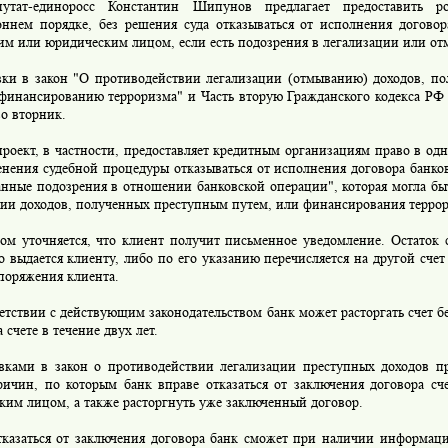
-единоросс Константин Шипунов предлагает предоставить ро
оннем порядке, без решения суда отказываться от исполнения договор
им или юридическим лицом, если есть подозрения в легализации или от
 в закон "О противодействии легализации (отмыванию) доходов, п
 финансированию терроризма" и Часть вторую Гражданского кодекса РФ
о вторник.
оект, в частности, предоставляет кредитным организациям право в од
нения судебной процедуры отказываться от исполнения договора банковс
анные подозрения в отношении банковской операции", которая могла бы
ции доходов, полученных преступным путем, или финансирования террор
 уточняется, что клиент получит письменное уведомление. Остаток с
о выдается клиенту, либо по его указанию перечисляется на другой счет
поряжения клиента.
ствии с действующим законодательством банк может расторгать счет бе
а счете в течение двух лет.
ми в закон о противодействии легализации преступных доходов пр
ричин, по которым банк вправе отказаться от заключения договора сч
ким лицом, а также расторгнуть уже заключенный договор.
азаться от заключения договора банк сможет при наличии информац