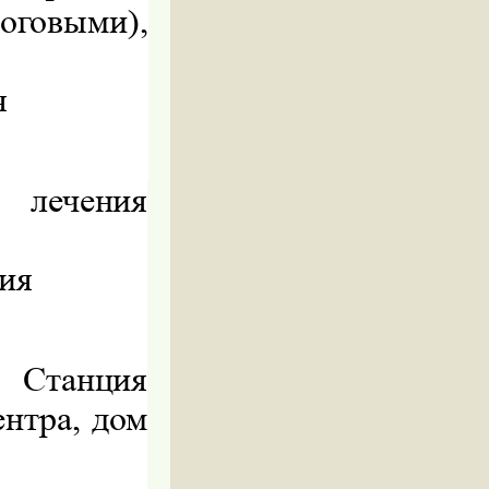
выми),
я
о лечения
ия
: Станция
ентра, дом