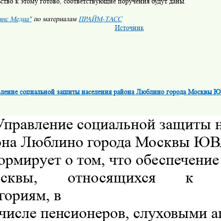
ство к этому готово, соответствующие поручения будут даны.
янс Медиа"
по материалам
ПРАЙМ-ТАСС
Источник
ление социальной защиты населения района Люблино города Москвы 
Управление социальной защиты 
она Люблино города Москвы Ю
рмирует о том, что обеспечение
Москвы, относящихся к л
гориям, в
 числе пенсионеров, слуховыми 