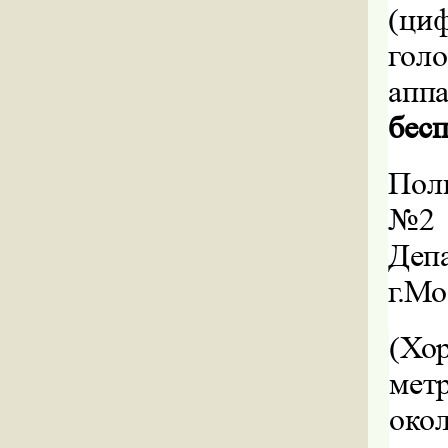
(ц
гол
апп
бесп
Пол
№2
Деп
г.М
(
Хо
мет
окол