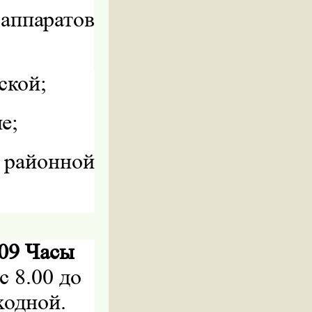
ппаратов
ской;
е;
районной
-09
Часы
с 8.00 до
ыходной.