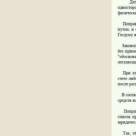
Депутат
одностор
физическ
Поправки
путем, и
Госдуму в
Законопр
без приме
"обоснов
легализа
При этом
счете либ
после рас
В соответ
средств н
Поправка
список п
юридичес
Так, отк