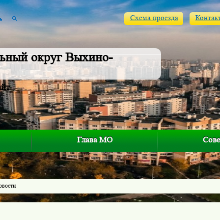
Схема проезда
Контак
ьный округ Выхино-
айт
Глава МО
Сове
овости