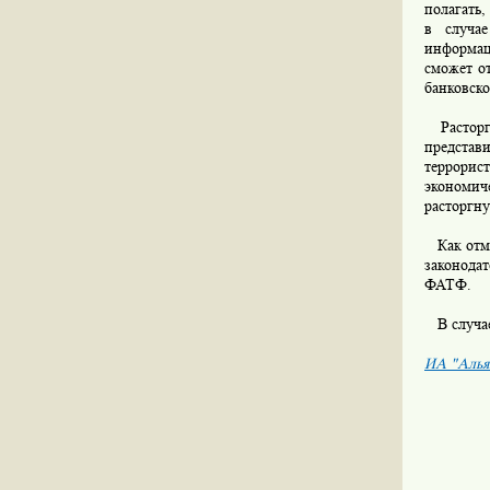
полагать
в случае
информац
сможет от
банковско
Расторгн
представ
террорис
экономич
расторгну
Как отмеч
законода
ФАТФ.
В случае 
ИА "Алья