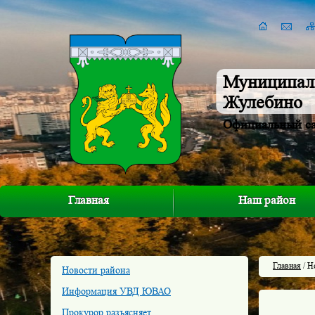
Муниципал
Жулебино
Официальный с
Главная
Наш район
Главная
/ Н
Новости района
Информация УВД ЮВАО
Прокурор разъясняет