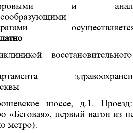
ифровыми и аналого
осообразующими
аратами
осуществляетс
латно
иклиникой восстановительног
артамента
здравоохранен
осквы
рошевское шоссе, д.1. Проезд
ро
«Беговая», первый вагон из ц
о метро).