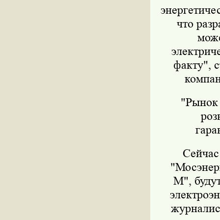
энергетиче
что раз
може
электриче
факту", 
компан
"Рынок 
роз
гара
Сейчас
"Мосэнер
М", буду
электроэн
журналис