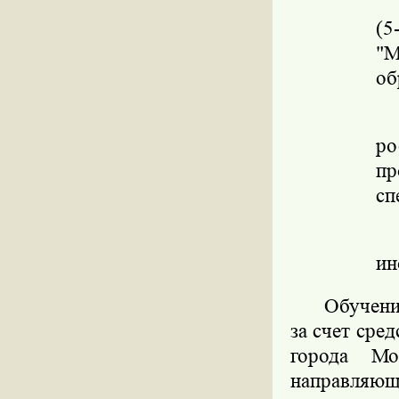
(5
"М
об
р
п
сп
ин
Обучени
за счет сре
города Мо
направляющ