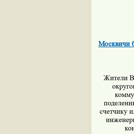
Москвичи бу
Жители В
округо
комму
поделенны
счетчику и
инженерн
ко