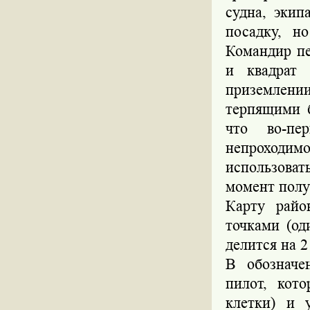
судна, экип
посадку, н
Командир пе
и квадрат 
приземлени
терпящими б
что во-пе
непроходи
использоват
момент полу
Карту райо
точками (од
делится на 2
В обозначе
пилот, кот
клетки) и 