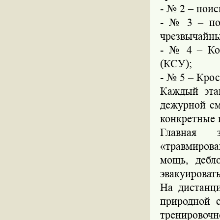
- № 2 – поис
- № 3 – по
чрезвычайны
- № 4 – Ко
(КСУ);
- № 5 – Крос
Каждый эта
дежурной с
конкретные 
Главная 
«травмирова
мощь, дебл
эвакуироват
На дистанц
природной 
тренировоч