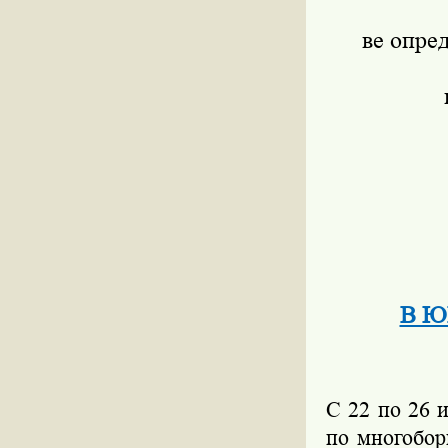
ве опре
В ЮВ
С 22 по 26 
по многобор