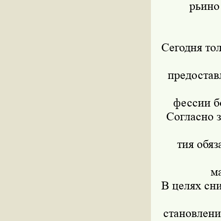
рьино
Сегодня то
предостав
фессии б
Согласно з
тия обя
м
В целях сн
становлени