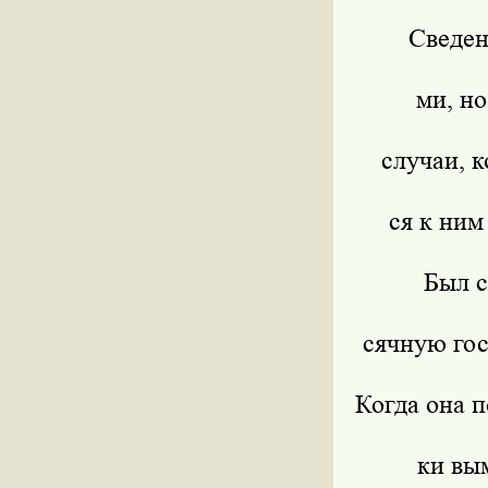
Сведен
ми, н
случаи, 
ся к ним
Был с
сячную гос
Когда она 
ки вым