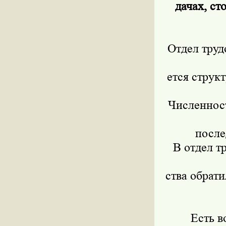
дачах, ст
Отдел труд
ется струк
Численност
после
В отдел т
ства обрат
Есть в