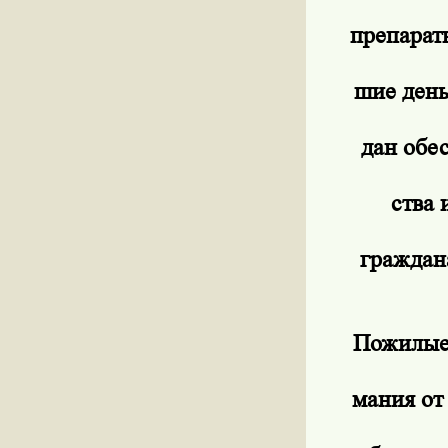
препарат
шие день
дан обе
ства
граждан
Пожилые 
мания от