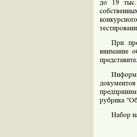
до 19 тыс.
собственны
конкурсно
тестировани
При про
внимание о
представите
Инфор
документо
предприни
рубрика "Об
Набор н