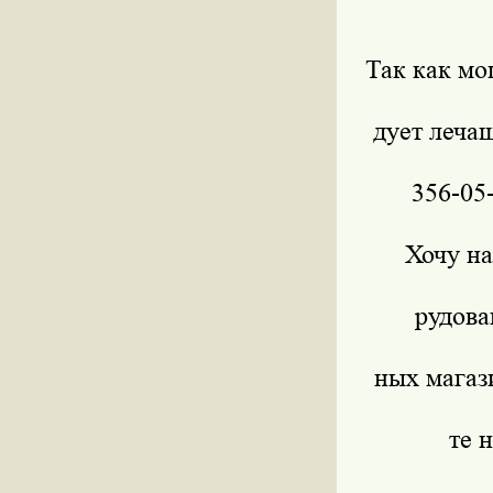
Так как мо
дует леча
356-05
Хочу на
рудова
ных магаз
те 