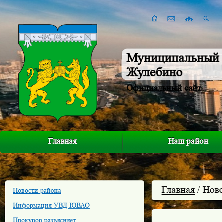
Муниципальный 
Жулебино
Официальный сайт
Главная
Наш район
Главная
/ Нов
Новости района
Информация УВД ЮВАО
Прокурор разъясняет