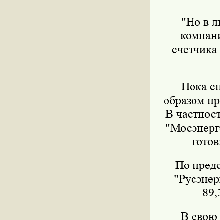
"Но в л
компани
счетчика 
Пока сп
образом пр
В частнос
"Мосэнерг
готов
По пред
"Русэнер
89
В свою 