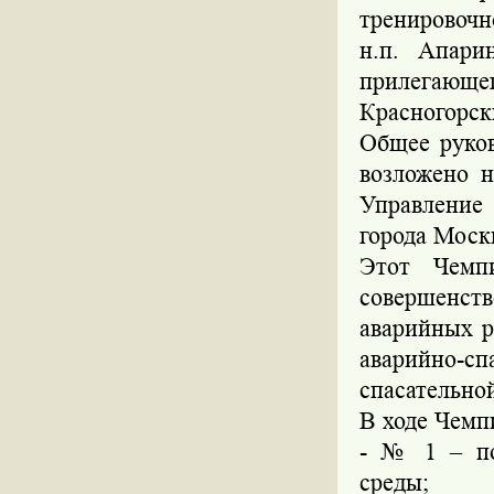
тренировочн
н.п. Апари
прилегающе
Красногорск
Общее руков
возложено 
Управление
города Моск
Этот Чемп
совершенств
аварийных р
аварийно-
спасательно
В ходе Чемп
- № 1 – по
среды;