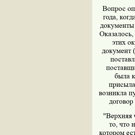
Вопрос опл
года, ког
документы 
Оказалось,
этих о
документ 
поставл
поставщи
была 
присыла
возникла п
договор
"Верхняя 
то, что
котором ес