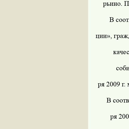
рьино. П
В соот
ции», граж
каче
соб
ря 2009 г
В соотв
ря 200