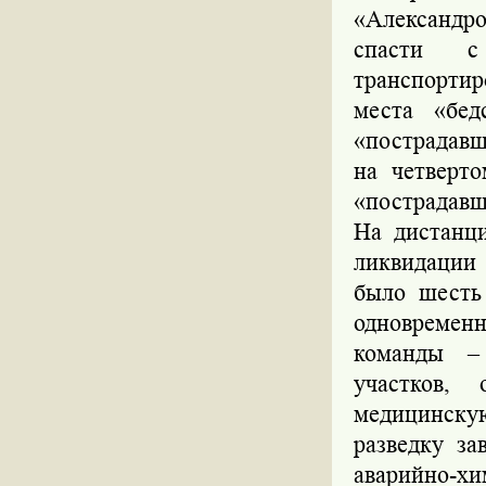
«Александро
спасти с
транспортир
места «бед
«пострадавш
на четверт
«пострадавш
На дистанц
ликвидации
было шесть
одновременн
команды –
участков,
медицинскую
разведку за
аварийно-хи