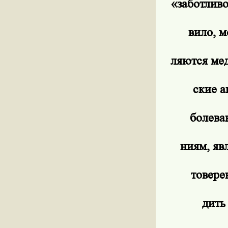
«заботлив
вило, 
ляются ме
ские а
болева
ниям, яв
товере
дить