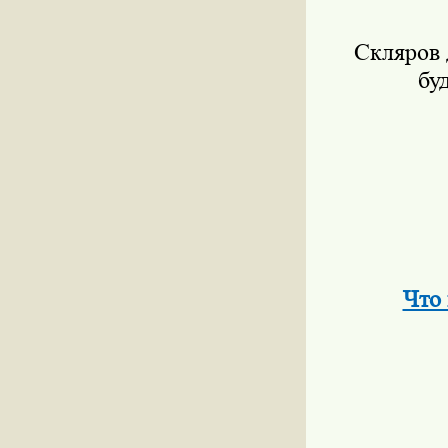
Скляров 
бу
Что 