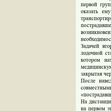
первой груп
оказать ем
транспортир
пострадав
возникнове
необходимос
Задачей вт
лодочной ст
котором на
медицинску
закрытая чер
После наве
совместным
«пострадавш
На дистанци
на первом э