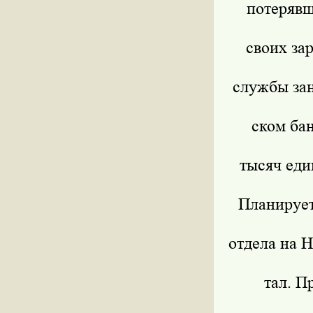
потерявш
своих зар
службы зан
ском бан
тысяч еди
Планирует
отдела на 
тал. П