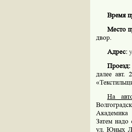
Время п
Место п
двор.
Адрес
:
у
Проезд:
далее авт.
«Текстильщи
На авт
Волгоградс
Академика 
Затем надо 
ул. Юных Л