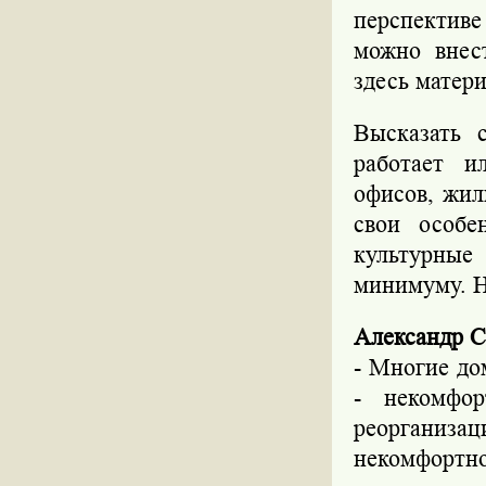
перспективе
можно внес
здесь матер
Высказать 
работает и
офисов, жил
свои особе
культурные
минимуму. Н
Александр С
- Многие до
- некомфо
реорганиз
некомфортно