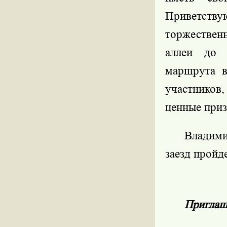
Приветств
торжествен
аллеи до 
маршрута в
участников
ценные приз
Владим
заезд пройде
Приглаш