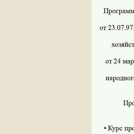
Программа 
от 23.07.9
хозяйс
от 24 ма
народног
Прог
• Курс пр