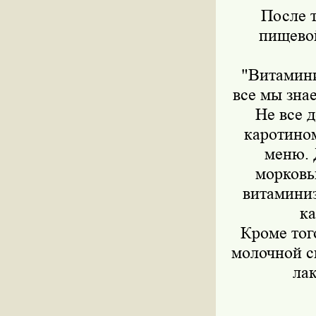
После т
пищевой
"Витамини
все мы зна
Не все 
каротином
меню. 
морковь
витаминиз
ка
Кроме тог
молочной с
лак