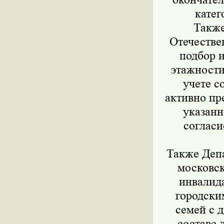
катег
Также
Отечестве
подбор 
этажности
учете с
активно пр
указанн
согласи
Также Депа
московск
инвалида
городски
семей с 
составе 