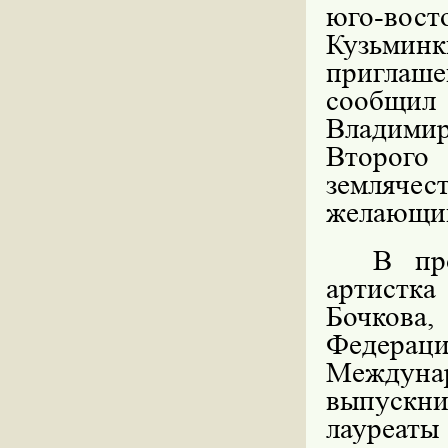
юго-вост
Кузьмин
приглаше
сообщил
Владимир
Второго
земляче
желающий
В пр
артистк
Бочкова
Федера
Междуна
выпускни
лауреат