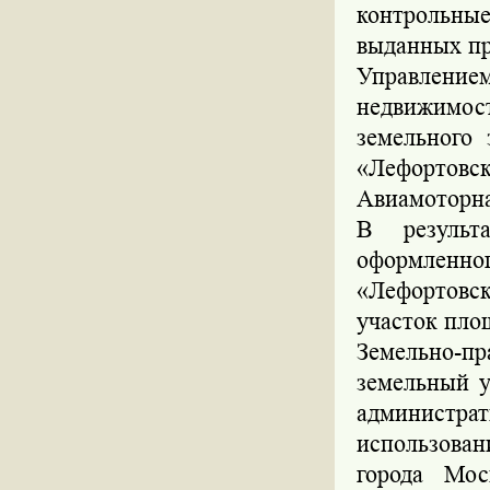
контрольны
выданных пр
Управлени
недвижимост
земельного
«Лефортовс
Авиамоторная
В результ
оформленно
«Лефортовс
участок пло
Земельно-п
земельный у
администра
использован
города Мос