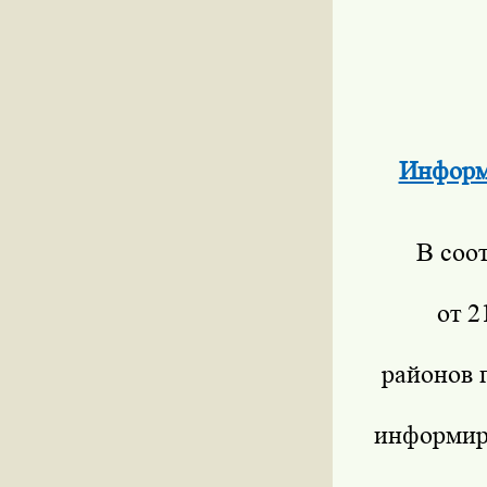
Информ
В соот
от 2
районов 
информиру