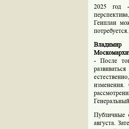
2025 год 
перспектива
Генплан мож
потребуется.
Владимир 
Москомархи
- После то
развиватьс
естественн
изменения.
рассмотрени
Генеральный
Публичные 
августа. За