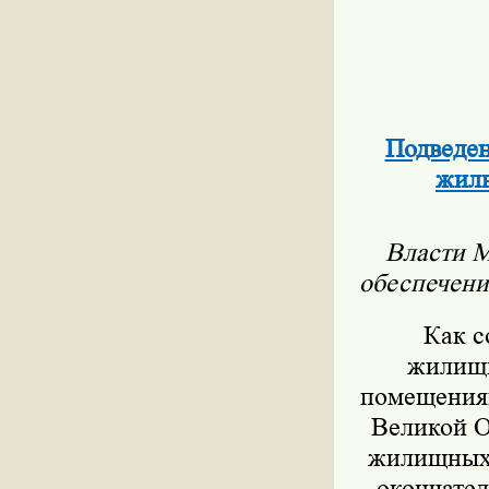
Подведен
жиль
Власти М
обеспечени
Как с
жилищн
помещениям
Великой О
жилищных 
окончател