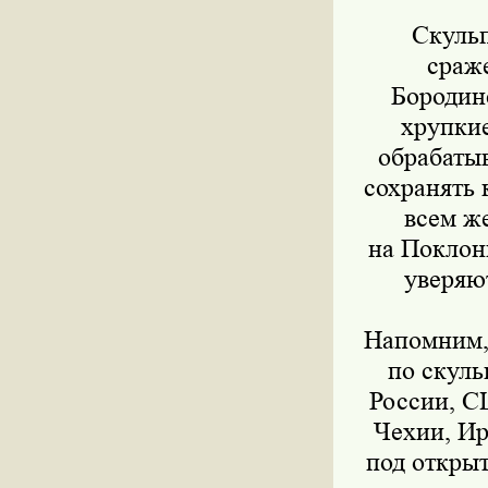
Скуль
сраж
Бородин
хрупкие
обрабатыв
сохранять 
всем ж
на Поклон
уверяю
Напомним,
по скуль
России, С
Чехии, Ир
под откры