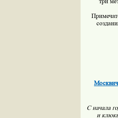
три ме
Примечат
создани
Москвиче
С начала г
и клюк