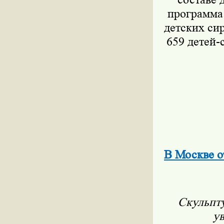
программа
детских си
659 детей-
В Москве о
Скульпту
ув