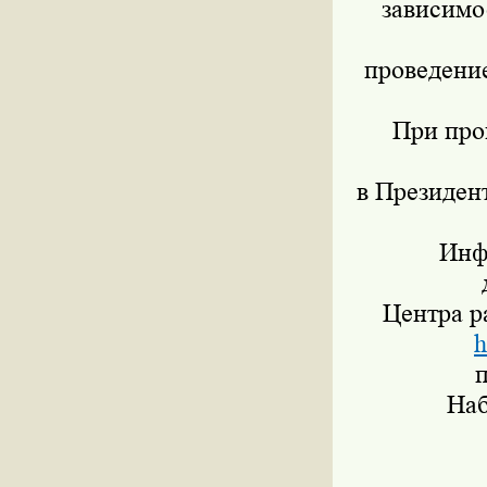
зависимо
проведение
При про
в Президен
Инфор
Центра р
h
Набор