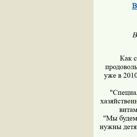
В
В
Как 
продоволь
уже в 201
"Специа
хазяйствен
витам
"Мы будем
нужны детя