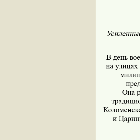
Усиленные
В день во
на улицах
милиц
пре
Она р
традицио
Коломенско
и Цариц