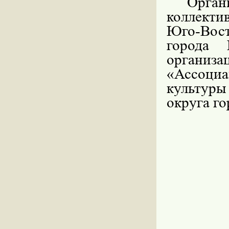
Орга
коллекти
Юго-Вос
города 
организа
«Ассоциа
культур
округа г