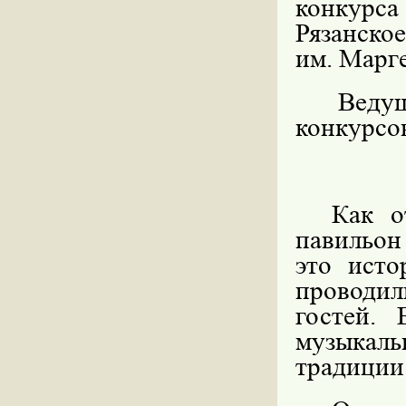
конкурса
Рязанско
им. Марг
Веду
конкурсо
Как о
павильон
это исто
проводи
гостей.
музыкаль
традиции 