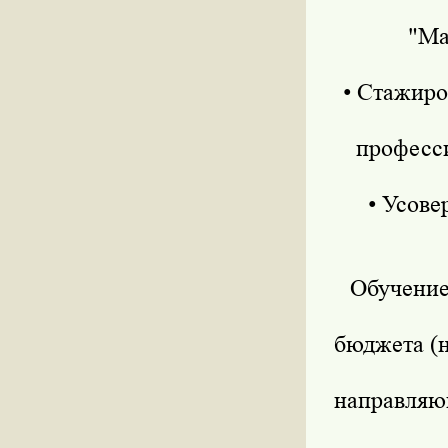
"Мар
• Стажиро
профессио
• Усове
Обучение 
бюджета (
направляющ