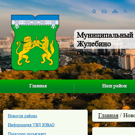
Муниципальный 
Жулебино
Официальный сайт
Главная
Наш район
Главная
/ Нов
Новости района
Информация УВД ЮВАО
Прокурор разъясняет