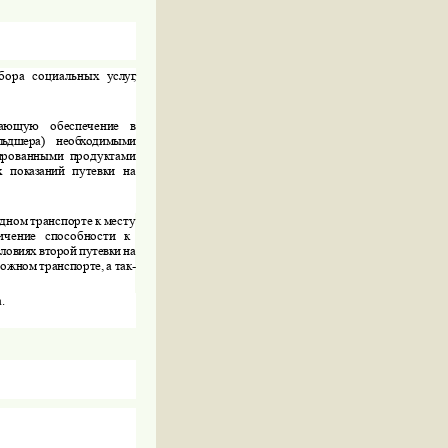
бора
социальных
услуг
,
вающую
обеспе­чение
в
льдшера
)
необходимыми
зированными
продуктами
х
показаний
путевки
на
­
ном
транспорте
к
месту
ничение
способности
к
словиях
второй
путевки
на
рожном
транспорте
,
а
так-
а
.