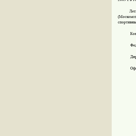
Лет
(Москомс
спортивны
Ко
Фед
Дир
Офи