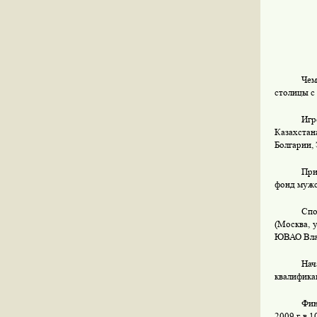
Чем
столицы с 
Иг
Казахстан
Болгарии,
При
фонд мужск
Спо
(Москва, 
ЮВАО Вла
Нач
квалифика
Фин
2009 г
. в 1