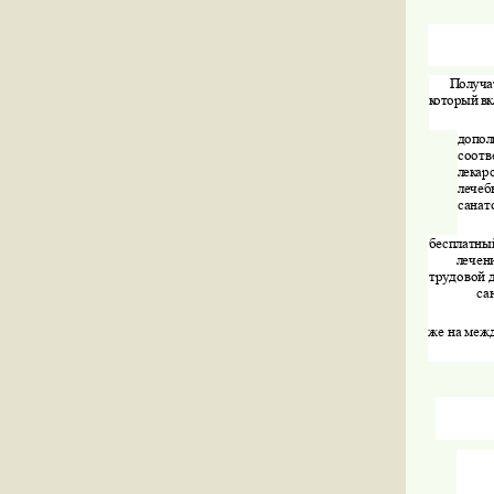
Получа
который
в
допол
соотв
лекар
лечеб
санат
бесплатны
лечен
трудовой
са
же
на
меж