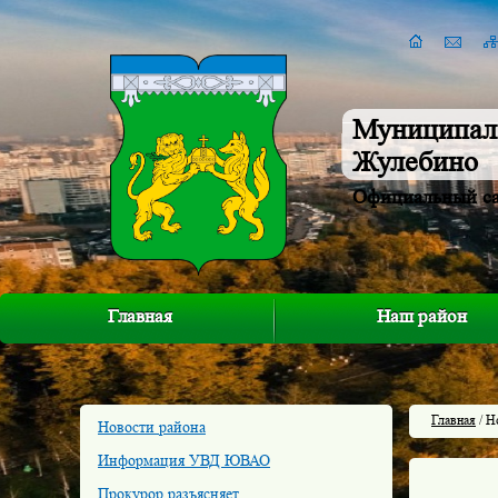
Муниципал
Жулебино
Официальный с
Главная
Наш район
Главная
/ Н
Новости района
Информация УВД ЮВАО
Прокурор разъясняет