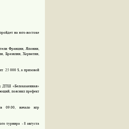
пройдет на юго-востоке
ители Франции, Японии,
и, Бразилии, Хорватии,
ит
25 000 $, а призовой
ах ДТШ «Белокаменная»
ающий, пояснил префект
 в 09.00, начало игр
ного турнира
- 8 августа