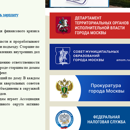
ь зарплату
я финансового кризиса
ласти и прорабатывают
и подъезду. Старшие по
влениях внутренних дел
шению ответственности
городе старшим по домам
фект.
рший по дому. В каждом
и квартальных советов
 объединены в окружной
дов.
дам играет Ассоциация
вного округа активно