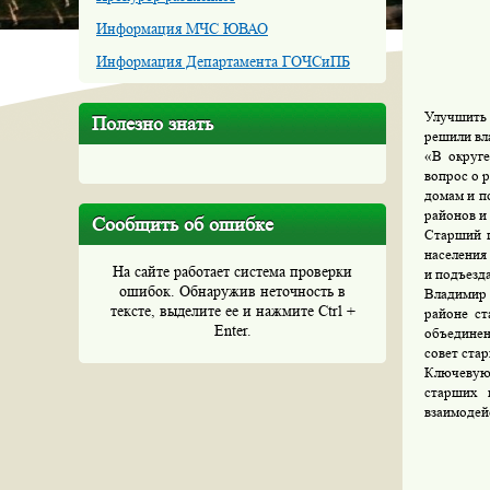
Информация МЧС ЮВАО
Информация Департамента ГОЧСиПБ
Улучшить 
Полезно знать
решили вл
«В округе
вопрос о 
домам и п
районов и
Сообщить об ошибке
Старший 
населения
На сайте работает система проверки
и подъезд
ошибок. Обнаружив неточность в
Владимир 
тексте, выделите ее и нажмите Ctrl +
районе ст
Enter.
объединен
совет ста
Ключевую
старших 
взаимодей