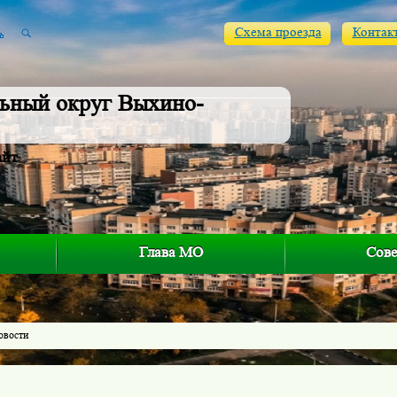
Схема проезда
Контак
ьный округ Выхино-
айт
Глава МО
Сове
овости