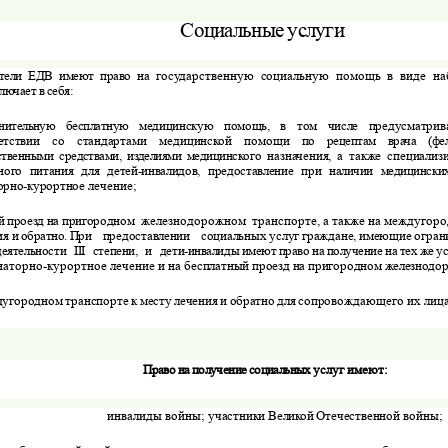
Социальные
услуги
тели
ЕДВ
имеют
право
на
государственную
социальную
по­
мощь
в
виде
на
ключает
в
себя
:
нительную
бесплатную
ме­
дицинскую
помощь
,
в
том
числе
предусматри
етствии
со
стан­
дартами
медицинской
помощи
по
рецептам
врача
(
фе
ственными
средствами
,
изделиями
медицин­
ского
назначения
,
а
также
спе­циали
ного
питания
для
детей
-
инвалидов
,
предоставление
при
наличии
медицински
орно
-
курортное
лечение
;
й
проезд
на
пригород­
ном
железнодорожном
транс­порте
,
а
также
на
междугород
ия
и
обратно
.
При
предоставлении
социаль­
ных
услуг
граждане
,
имеющие
огра­
деятельности
III
степени
,
и
дети
-
инвалиды
имеют
право
на
получение на
тех
же
у
наторно
-
курортное
лечение
и
на
бесплатный
проезд
на
пригородном
железнодо
дугородном
транспорте
к
месту
лечения
и
обратно
для
сопро­
вождающего
их лиц
Право
на
получение
социальных
услуг
имеют
:
инвалиды
войны
;
участники
Великой
Отечествен­
ной
войны
;