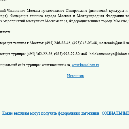
ний Чемпионат Москвы представляют Департамент физической культуры и
порт), Федерация тенниса города Москвы и Международная Федерация те
х мероприятий выступают Москомспорт, Федерация тенниса города Москвы, Ф
нтакты:
ерация тенниса г. Москвы: (495) 246-88-46, (495)245-05-48, mostennis@mail.ru
екция турнира: (495) 362-22-86, (985) 998-79-80 моб.
belokamennaya@inbox.
циальный сайт турнира: www.mostennis.ru,
www.kamelzon.ru
.
Источник
Какие выплаты могут получать федеральные льготники. СОЦИАЛЬН