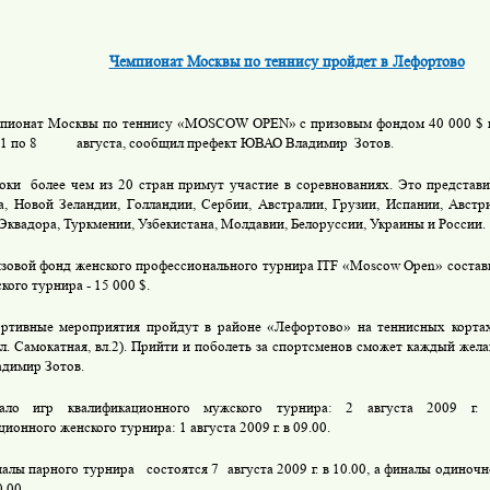
Чемпионат Москвы по теннису пройдет в Лефортово
пионат Москвы по теннису «MOSCOW OPEN»
c
призовым фондом 40 000 $ 
1 по 8
августа, сообщил префект ЮВАО Владимир
Зотов.
роки
более чем из 20 стран примут участие в соревнованиях. Это представ
а, Новой Зеландии, Голландии, Сербии, Австралии, Грузии, Испании, Австри
 Эквадора, Туркмении, Узбекистана, Молдавии, Белоруссии, Украины и России.
зовой фонд женского профессионального турнира ITF «Moscow Open» состав
ого турнира - 15 000 $.
ртивные мероприятия пройдут в районе «Лефортово» на теннисных корт
ул. Самокатная, вл.2). Прийти и поболеть за спортсменов сможет каждый жел
димир Зотов.
ало игр квалификационного мужского турнира: 2 августа
2009 г
.
ционного женского турнира: 1 августа
2009 г
. в 09.00.
алы парного турнира
состоятся 7
августа
2009 г
. в 10.00, а финалы одиноч
0.00.