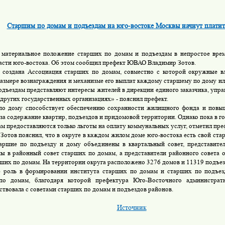
Старшим по домам и подъездам на юго-востоке Москвы начнут платит
материальное положение старших по домам и подъездам в непростое врем
асти юго-востока. Об этом сообщил префект ЮВАО Владимир Зотов.
 создана Ассоциация старших по домам, совместно с которой окружные в
размере вознаграждения и механизме его выплат каждому старшему по дому ил
одъездам представляют интересы жителей в дирекции единого заказчика, упра
 других государственных организациях» - пояснил префект.
по дому способствует обеспечению сохранности жилищного фонда и повы
 за содержание квартир, подъездов и придомовой территории. Однако пока в 
ам предоставляются только льготы на оплату коммунальных услуг, отметил пре
Зотов пояснил, что в округе в каждом жилом доме юго-востока есть свой ста
аршие по подъезду и дому объединены в квартальный совет, представител
ы в районный совет старших по домам, а представители районного совета
рших по домам. На территории округа расположено 3276 домов и 11319 подъез
 роль в формировании института старших по домам и старших по подъез
по домам, благодаря которой префектура Юго-Восточного администрати
ствовала с советами старших по домам и подъездов районов.
Источник