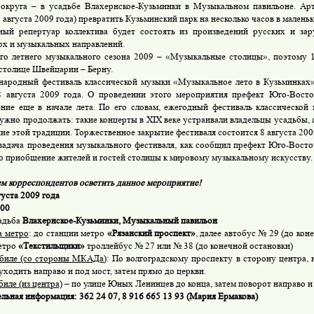
округа – в усадьбе Влахернское-Кузьминки в Музыкальном павильоне. Ар
1 августа 2009 года) превратить Кузьминский парк на несколько часов в мале
ый репертуар коллектива будет состоять из произведений русских и за
ох и музыкальных направлений.
го летнего музыкального сезона 2009 – «Музыкальные столицы», поэтому 1
столице Швейцарии – Берну.
ародный фестиваль классической музыки «Музыкальное лето в Кузьминка
 августа 2009 года. О проведении этого мероприятия префект Юго-Восто
ние еще в начале лета. По его словам, ежегодный фестиваль классической 
ужно продолжать: такие концерты в
XIX веке устраивали владельцы усадьбы, 
ие этой традиции.
Торжественное закрытие фестиваля состоится 8 августа 200
задача проведения музыкального фестиваля, как сообщил префект Юго-Вост
это приобщение жителей и гостей столицы к мировому музыкальному искусству.
м корреспондентов осветить данное мероприятие!
густа 2009 года
.00
адьба
Влахернское-Кузьминки, Музыкальный павильон
а метро
: до станции метро
«Рязанский проспект»
, далее автобус № 29 (до кон
етро
«Текстильщики»
троллейбус № 27 или № 38 (до конечной остановки)
обиле (со стороны МКАДа
): По волгоградскому проспекту в сторону центра, н
ходить направо и под мост, затем прямо до церкви.
иле (из центра)
– по улице Юных Ленинцев до конца, затем поворот направо и
льная информация:
362 24 07, 8 916 665 13 93 (Мария Ермакова)