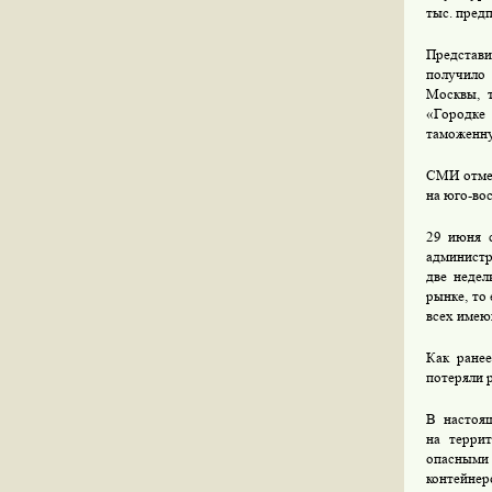
тыс. пред
Представи
получило
Москвы, 
«Городке
таможенну
СМИ отмеч
на юго-во
29 июня 
администр
две недел
рынке, то
всех имею
Как ранее
потеряли 
В настоящ
на терри
опасными 
контейнер