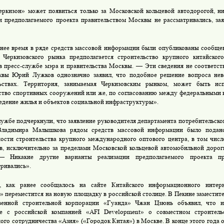
ркизон» может появиться только за Московской кольцевой автодорогой, н
и предполагаемого проекта правительством Москвы не рассматривались, з
нее время в ряде средств массовой информации были опубликованы сообщен
 Черкизовского рынка предполагается строительство крупного китайског
в пресс-службе мэра и правительства Москвы. — Эти сведения не соответст
вы Юрий Лужков однозначно заявил, что подобное решение вопроса нев
льствах. Территория, занимаемая Черкизовским рынком, может быть ис
ство спортивных сооружений или же, по согласованию между федеральными 
ведение жилья и объектов социальной инфраструктуры».
лужбе подчеркнули, что заявление руководителя департамента потребительско
ладимира Малышкова рядом средств массовой информации было подано
ости строительства крупного международного оптового центра, в том числ
в, исключительно за пределами Московской кольцевой автомобильной дорог
— Никакие другие варианты реализации предполагаемого проекта п
тривались».
, как ранее сообщалось на сайте Китайского информационного интерне
» переместится на новую площадку в российской столице. В Пекине заместите
твенной строительной корпорации «Гуанда» Чжан Цзюнь объявил, что и
ие с российской компанией «AFI Development» о совместном строитель
ного сотрудничества «Азия» («Городок Китая») в Москве. В конце этого года