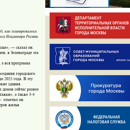
0, как планировалось
кса Владимира Ресина.
лье», — сказал он.
н, в Зеленограде эта
, а вся программа
седании городского
о 2025 года. В эту
окие здания.
х домов сейчас разное
этажки», а также 3-4
— отметил он.
тров жилья.