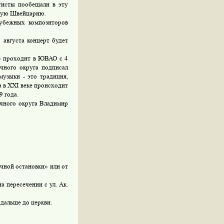
тисты пообещали в эту
нькую Швейцарию.
рубежных композиторов
 августа концерт будет
х» проходит в ЮВАО с
4
чного округа подписал
музыки - это традиция,
а в XXI веке происходит
9 года.
очного округа Владимир
ечной остановки» или от
а пересечении с ул. Ак.
 дальше до церкви.