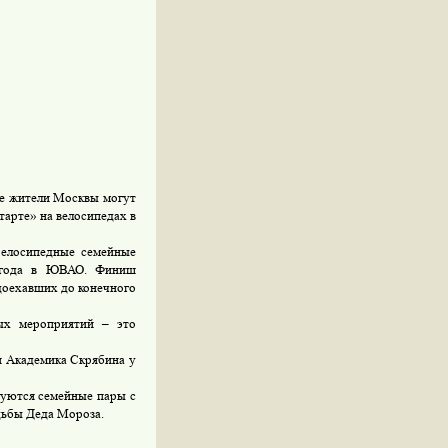
се жители Москвы могут
тарте» на велосипедах в
елосипедные семейные
9 года в ЮВАО. Финиш
доехавших до конечного
ных мероприятий – это
и Академика Скрябина у
вуются семейные пары с
дьбы Деда Мороза.