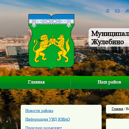
Муниципал
Жулебино
Официальный с
Главная
Наш район
Главная
/ Н
Новости района
Информация УВД ЮВАО
Прокурор разъясняет