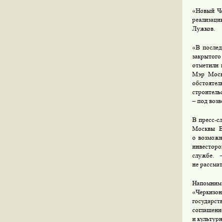
«Новый Че
реализаци
Лужков.
«В послед
закрытого
отметили 
Мэр Моск
обстояте
строитель
– под воз
В пресс-с
Москвы В
о возможн
инвесторо
службе. 
не рассма
Напомним
«Черкизон
государс
соглашен
и культур