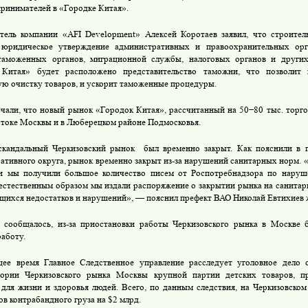
принимателей в «Городке Китая».
тель компании «AFI Development» Алексей Коротаев заявил, что строител
 юридическое утверждение административных и правоохранительных орг
таможенных органов, миграционной службы, налоговых органов и други
 Китая» будет расположено представительство таможни, что позволит 
ю очистку товаров, и ускорит таможенные процедуры.
али, что новый рынок «Городок Китая», рассчитанный на 50−80 тыс. торго
стоке Москвы и в Люберецком районе Подмосковья.
скандальный Черкизовский рынок был временно закрыт. Как пояснили в 
ативного округа, рынок временно закрыт из-за нарушений санитарных норм. «
и мы получили большое количество писем от Роспотребнадзора по наруш
 естественным образом мы издали распоряжение о закрытии рынка на санитар
щихся недостатков и нарушений», — пояснил префект ВАО Николай Евтихиев 
 сообщалось, из-за приостановки работы Черкизовского рынка в Москве б
работу.
ее время Главное Следственное управление расследует уголовное дело 
тории Черкизовского рынка Москвы крупной партии детских товаров, п
для жизни и здоровья людей. Всего, по данным следствия, на Черкизовском
ов контрабандного груза на $2 млрд.