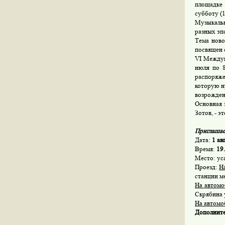
площадке 
субботу (
Музыкальн
разных эп
Тема ново
посвящен 
VI Междун
июля по 8
распоряже
которую н
возрожден
Основная 
Зотов, - 
Приглашае
Дата:
1 ав
Время:
19
Место: ус
Проезд:
Н
станции м
На автом
Скрябина у
На автомоб
Дополните