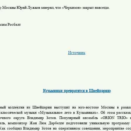
р Москвы Юрий Лужков заверил, что «Черкизон» закрыт навсегда.
алам Росбалт
Источник
Кузьминки превратятся в Швейцарию
ный коллектив из Швейцарии выступит на юго-востоке Москвы в рамк
 классической музыки «Музыкальное лето в Кузьминках». Об этом рассказ
очного округа Владимир Зотов. Популярный ансамбль «ORION TRIO» 
тель, композитор Жан Люк Дарбелле подготовили уникальную программу
Как сообщил Владимир Зотов на оперативном совещании, мероприятие сос