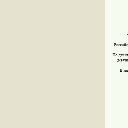
Российс
По данны
девуш
В ав