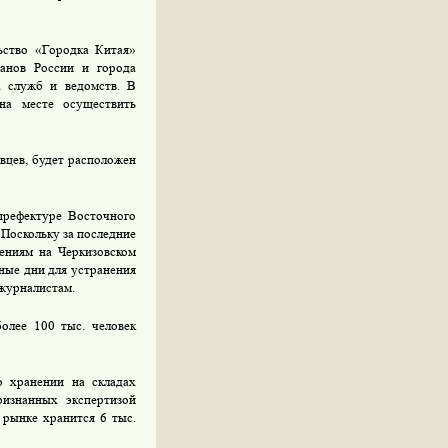
ьство «Городка Китая»
анов России и города
х служб и ведомств. В
на месте осуществить
вцев, будет расположен
префектуре Восточного
Поскольку за последние
ениям на Черкизовском
ные дни для устранения
журналистам.
олее 100 тыс. человек
о хранении на складах
ризнанных экспертизой
 рынке хранится 6 тыс.