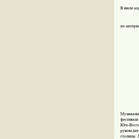
В июле мэ
по матери
Музыкаль
фестиваля
Юго-Вост
руководи
столицы. 