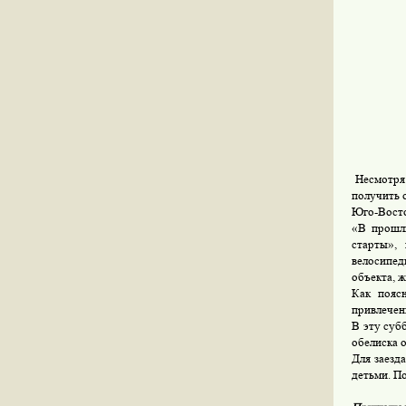
Несмотря 
получить 
Юго-Восто
«В прошл
старты»,
велосипед
объекта, 
Как пояс
привлечен
В эту суб
обелиска о
Для заезд
детьми. П