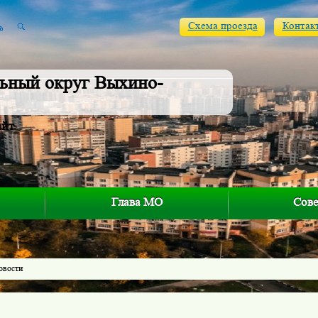
Схема проезда
Контак
ьный округ Выхино-
айт
Глава МО
Сове
овости