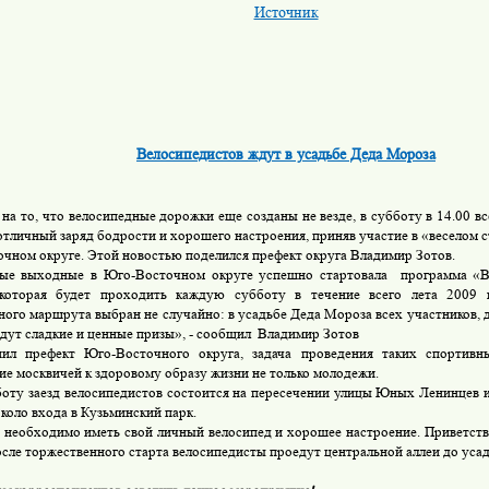
Источник
Велосипедистов ждут в усадьбе Деда Мороза
на то, что велосипедные дорожки еще созданы не везде, в субботу в 14.00 в
отличный заряд бодрости и хорошего настроения, приняв участие в «веселом с
чном округе. Этой новостью поделился префект округа Владимир Зотов.
ые выходные в Юго-Восточном округе успешно стартовала программа «В
 которая будет проходить каждую субботу в течение всего лета 200
ного маршрута выбран не случайно: в усадьбе Деда Мороза всех участников, 
ждут сладкие и ценные призы», - сообщил Владимир Зотов
нил префект Юго-Восточного округа, задача проведения таких спортив
ие москвичей к здоровому образу жизни не только молодежи.
боту заезд велосипедистов состоится на пересечении улицы Юных Ленинцев 
коло входа в Кузьминский парк.
а необходимо иметь свой личный велосипед и хорошее настроение. Приветст
осле торжественного старта велосипедисты проедут центральной аллеи до уса