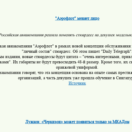
"Аэрофлот" меняет лицо
Российская авиакомпания решила поменять стюардесс на девушек модельн
кая авиакомпания "Аэрофлот" в рамках новой концепции обслуживания
"личный состав" стюардесс. Об этом пишет "Daily Telegraph"
м издания, новые стюардессы будут цитата – "очень интересными, пр
ками". Их габариты не будут превосходить 48-й размер. Кроме того, их с
оранжевой униформой.
иакомпании говорят, что эта концепция основана на опыте самых прест
организаций, а часть девушек уже прошла обучение в Сингапу
Источник
Лужков: «Черкизон» может появиться только за МКАДом