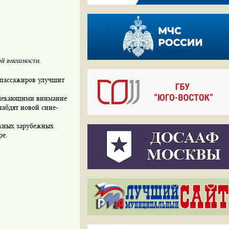
ой внешности.
 пассажиров улучшит
.
ивлекающими внимание
набдят новой сине-
ижных зарубежных
ре.