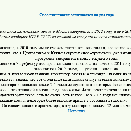
Снос пятиэтажек затягивается на два года
ма сноса пятиэтажных домов в Москве завершится в 2012 году, а не в 201
б этом сообщает ИТАР-ТАСС со ссылкой на главу столичного стройкомпле
алению, в 2010 году мы не сможем снести все пятиэтажки, все ветхое жи
очнил, что в Центральном и Южном округах снос «хрущевок» уже законче
программа завершится в конце текущего года.
авшиеся 7 префектур постараются закончить снос этих домов в 2011 году
закончится в 2012 году», — уточнил чиновник.
им, в начале июня главный архитектор Москвы Александр Кузьмин на за
тельства заявил, что все столичные пятиэтажки станут «ветхим жильем» д
категорию попадают также 3-4 этажные строения и некоторые более выс
жки – это основной массив негодного жилья. Физическое состояние таки
 удовлетворительное, есть не очень, есть ветхое. Но к 2025 году все «пяти
тажные дома и некоторые более высокие придут в состояние ветхости», 
По словам главного архитектора, в эту категорию попадут 32 млн кв.ме
Источник