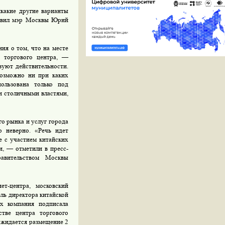
икакие другие варианты
аявил мэр Москвы Юрий
ия о том, что на месте
о торгового центра, —
вуют действительности.
озможно ни при каких
пользована только под
и столичными властями,
го рынка и услуг города
 неверно. «Речь идет
е с участием китайских
и, — отметили в пресс-
равительством Москвы
т-центра, московский
ль директора китайской
х компания подписала
стве центра торгового
 ожидается размещение 2