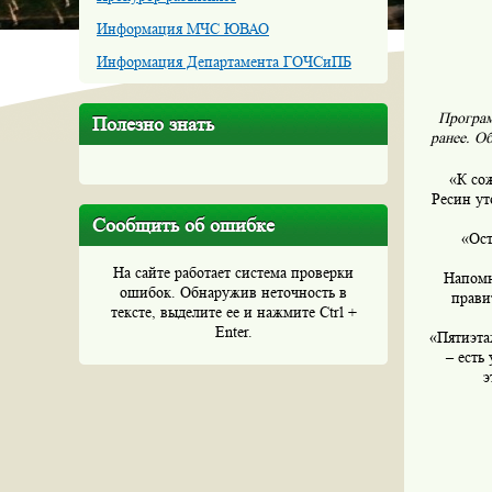
Информация МЧС ЮВАО
Информация Департамента ГОЧСиПБ
Програм
Полезно знать
ранее. О
«К сож
Ресин ут
Сообщить об ошибке
«Ост
На сайте работает система проверки
Напомн
ошибок. Обнаружив неточность в
прави
тексте, выделите ее и нажмите Ctrl +
Enter.
«Пятиэта
– есть
э